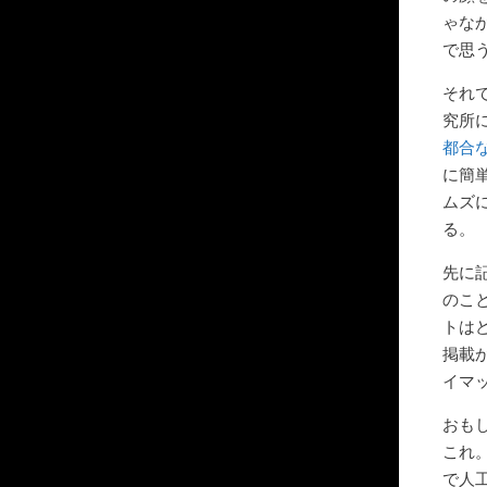
ゃな
で思
それ
究所
都合
に簡
ムズ
る。
先に
のこ
トは
掲載
イマ
おも
これ
で人