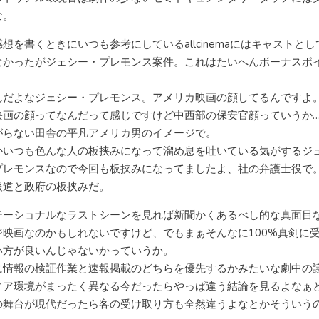
な。
想を書くときにいつも参考にしているallcinemaにはキャストと
なかったがジェシー・プレモンス案件。これはたいへんボーナスポ
んだよなジェシー・プレモンス。アメリカ映画の顔してるんですよ
映画の顔ってなんだって感じですけど中西部の保安官顔っていうか
がらない田舎の平凡アメリカ男のイメージで。
かいつも色んな人の板挟みになって溜め息を吐いている気がするジ
プレモンスなので今回も板挟みになってましたよ、社の弁護士役で
報道と政府の板挟みだ。
テーショナルなラストシーンを見れば新聞かくあるべし的な真面目
ジ映画なのかもしれないですけど、でもまぁそんなに100%真剣に
い方が良いんじゃないかっていうか。
に情報の検証作業と速報掲載のどちらを優先するかみたいな劇中の
ィア環境がまったく異なる今だったらやっぱ違う結論を見るよなぁ
の舞台が現代だったら客の受け取り方も全然違うよなとかそういう