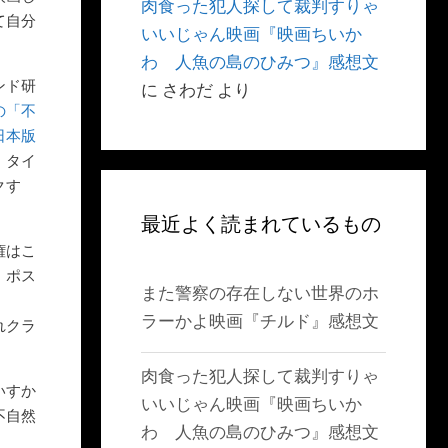
肉食った犯人探して裁判すりゃ
て自分
いいじゃん映画『映画ちいか
わ 人魚の島のひみつ』感想文
ンド研
に
さわだ
より
の「不
日本版
・タイ
クす
最近よく読まれているもの
権はこ
・ポス
また警察の存在しない世界のホ
ラーかよ映画『チルド』感想文
れクラ
肉食った犯人探して裁判すりゃ
いすか
いいじゃん映画『映画ちいか
不自然
わ 人魚の島のひみつ』感想文