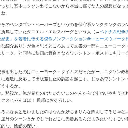
かったし基本ニクソン出てこないから本当に寝てた人の感想だなっ
うね。
でそのペンタゴン・ペーパーズというのを保守系シンクタンクのラ
に所属していたダニエル・エルスバーグという人（→
ベトナム戦争
な歴史」を若者に伝える傑作ノンフィクション＠ニューズウィーク
単な紹介あり）が色々思うところあって文書の一部をニューヨーク
にリーク、と同時に映画の舞台となるワシントン・ポストにもリー
記事を出したのはニューヨーク・タイムズだったがー、ニクソン政
とに過敏に反応して出版差し止め訴訟を起こす。じゃあワシントン
どうするか。
か。黙殺か。俺が見たのはだいたいこのへんからですねいやもうそ
ックスじゃんほぼ！ 睡眠はおそろしい。
しろいなぁと思いましたのはなんか妙ちきりんな照明してるじゃな
。屋外のシーンとかでもそれどこに光源あるんだよみたいなすごい
工的な、陰影の深い。