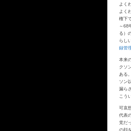
よく
よく
権下
～6
る）
らし
録管
本来
クソ
ある
ソン
漏ら
こう
可哀
代表
党だ
の顔