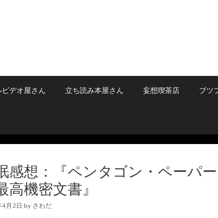
ルビデオ屋さん
立ち読み本屋さん
妄想喫茶店
ブツ
眠感想：『ペンタゴン・ペーパー
最高機密文書』
年4月2日
by
さわだ