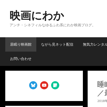
コ
ン
映画にわか
テ
ン
アンチ・シネフィルなゆるふわ系にわか映画ブログ。
ツ
へ
ス
キ
居眠り映画館
ながら見ネット配信
無気力レンタ
ッ
プ
お問い合わせ
睡
bluesky
youtube
sticky-
note
／
2018