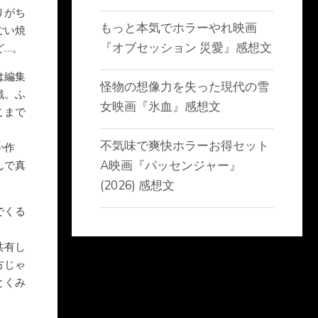
りがち
もっと本気でホラーやれ映画
ごい焼
『オブセッション 災愛』感想文
ど…。
は編集
怪物の想像力を失った現代の雪
戦。ふ
女映画『氷血』感想文
こまで
不気味で爽快ホラーお得セット
か作
A映画『パッセンジャー』
んで真
(2026) 感想文
でくる
共有し
方じゃ
とくみ