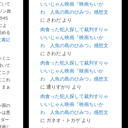
いいじゃん映画『映画ちいか
ていて
ソン政
わ 人魚の島のひみつ』感想文
45
に
さわだ
より
によ
肉食った犯人探して裁判すりゃ
読める
いいじゃん映画『映画ちいか
公文書記
わ 人魚の島のひみつ』感想文
に
さわだ
より
べくニ
肉食った犯人探して裁判すりゃ
書いて
いいじゃん映画『映画ちいか
てニク
わ 人魚の島のひみつ』感想文
にこれ
に
通りすがり
より
、まぁ
。
肉食った犯人探して裁判すりゃ
いいじゃん映画『映画ちいか
ゃ国の
わ 人魚の島のひみつ』感想文
ンは悪
ーダー
に
ガネオ・トカゲ
より
映画じ