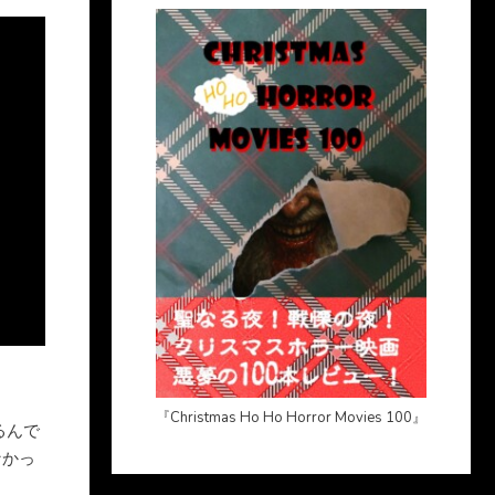
『Christmas Ho Ho Horror Movies 100』
るんで
なかっ