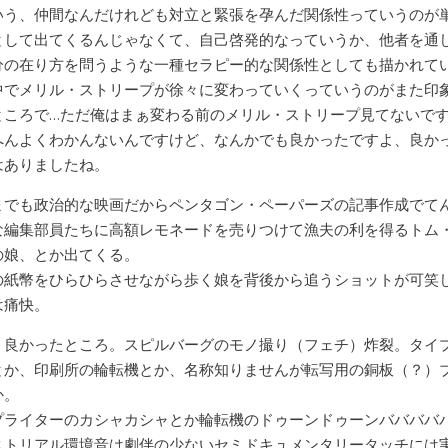
いう、仲間なんだけれども対立と緊張を孕んだ関係性っていうのが
として出てくるんじゃなくて、自己啓発的なっていうか、他者を通
分の在り方を問うような一種セラピー的な関係性としても描かれて
中でメリル・ストリープが徐々に変わっていくっていうのがまた印
ところで…ただ俺はまぁ変わる前のメリル・ストリープ見てないで
へんよくわかんないんですけど、なんかでも良かったですよ、良か
はありましたね。
までも政治的な映画だからペンタゴン・ペーパーズの記事作成でて
な編集部員たちに高額レモネードを売りつけて漁夫の利を得るトム
の娘、とか出てくる。
の紙幣をひらひらさせながら歩く娘を背後から追うショットが可笑
は痛快。
、良かったところ。スピルバーグのモノ撮り（フェチ）炸裂。タイ
とか、印刷所の輪転機とか、名称知りませんが転写用の銅板（？）
か。
プライターのカシャカシャとか輪転機のドゥーンドゥーンババババ
ストリアル環境音は劇伴の少ないセミドキュメンタリータッチには