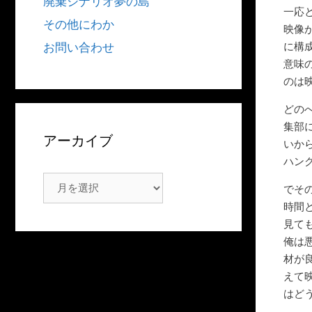
廃棄シナリオ夢の島
一応
その他にわか
映像
に構
お問い合わせ
意味
のは
どの
集部
アーカイブ
いか
ハン
ア
でそ
ー
時間
カ
見て
イ
俺は
ブ
材が
えて
はど