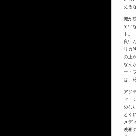
える
俺が感
てい
ト。
良い
リカ
の上
なん
ー・
は。
アジ
セー
めな
とく
メデ
映画