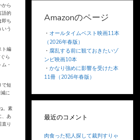
いから
言語的
Amazonのページ
は即ち
ういう
・
オールタイムベスト映画11本
（2026年春版）
スト編
・
腐乱する前に観ておきたいゾ
前ぐら
ンビ映画10本
トム・
・
かなり強めに影響を受けた本
。
11冊（2026年春版）
りで短
加減に
ね。素
に、あ
最近のコメント
居直り
肉食った犯人探して裁判すりゃ