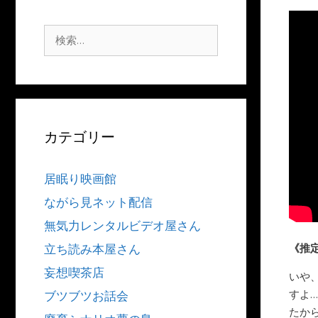
検
索:
カテゴリー
居眠り映画館
ながら見ネット配信
無気力レンタルビデオ屋さん
《推
立ち読み本屋さん
妄想喫茶店
いや
すよ
ブツブツお話会
たか