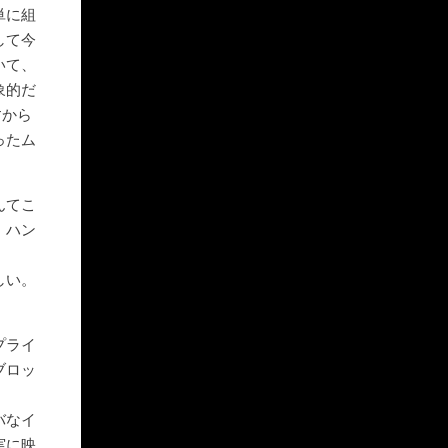
単に組
して今
いて、
象的だ
すから
ったム
んてこ
・ハン
しい。
プライ
ブロッ
バなイ
実に映