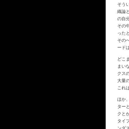
そう
織論
の自
その
った
その
ード
どこ
まい
クス
大量
これ
ほか
ター
クと
タイ
ンダ