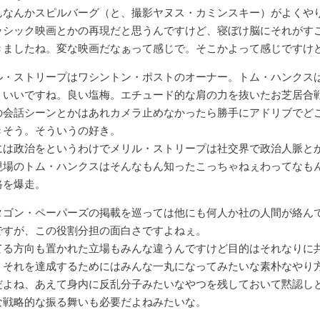
んなんかスピルバーグ（と、撮影ヤヌス・カミンスキー）がよくや
ラシック映画とかの再現だと思うんですけど、寝ぼけ脳にそれがす
きましたね。変な映画だなぁって感じで。そこかよって感じですけ
ル・ストリープはワシントン・ポストのオーナー。トム・ハンクス
。いいですね。良い塩梅。エチュード的な肩の力を抜いたお芝居合
の会話シーンとかはあれカメラ止めなかったら勝手にアドリブでど
きそう。そういうの好き。
には政治をというわけでメリル・ストリープは社交界で政治人脈と
現場のトム・ハンクスはそんなもん知ったこっちゃねぇわってなも
路を爆走。
タゴン・ペーパーズの掲載を巡っては他にも何人か社の人間が絡ん
ですが、この役割分担の面白さですよねぇ。
てる方向も置かれた立場もみんな違うんですけど目的はそれなりに
、それを達成するためにはみんな一丸になってみたいな素朴なやり
だよね、あえて身内に反乱分子みたいなやつを残しておいて黙認し
な戦略的な振る舞いも必要だよねみたいな。