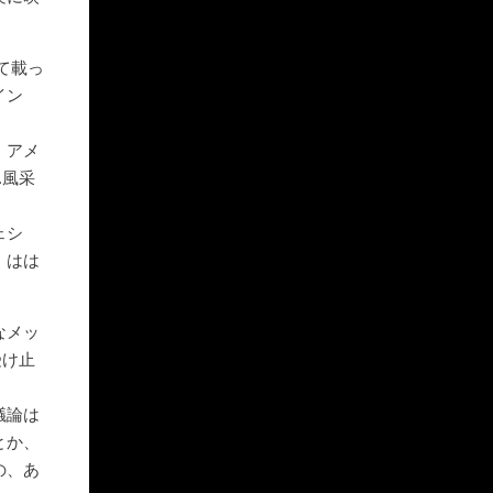
して載っ
イン
。アメ
…風采
ェシ
。はは
なメッ
受け止
議論は
とか、
の、あ