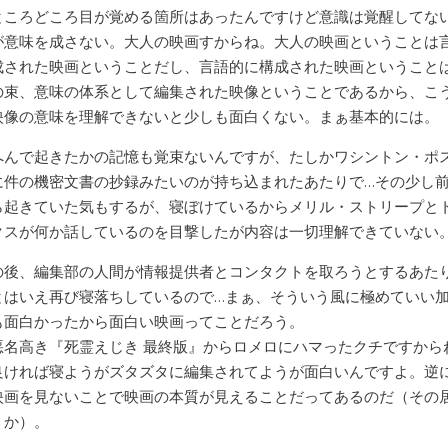
ところどころ目が覚める箇所はあったんですけど意識は覚醒してな
が意味を成さない。大人の映画すからね。大人の映画ということは
成された映画ということだし、言語的に構成された映画ということ
の束、意味の体系として編集された映像ということであるから、こ
映像の意味を理解できないと少しも面白くない。まぁ基本的には。
へんで起きたかの記憶も覚束ないんですが、たしかワシントン・ポ
に件の機密文書の抄録みたいのが持ち込まれたあたりで…その少し
ら起きていた気もするが、寝ぼけているからメリル・ストリープと
クスが何か話しているのを目撃したが内容は一切理解できていない
の後、編集部の人間が情報提供者とコンタクトを取ろうとするあた
とはいえ再び寝落ちしているので…まぁ、そういう風に極めていい
も面白かったから面白い映画ってことだろう。
悪名高き『死霊えじき 最終版』からロメロにハマったクチですから
良ければ寝ようがズタズタに編集されてようが面白いんですよ。逆
映画を見ないことで映画の本質が見えることだってあるのだ（その
うか）。