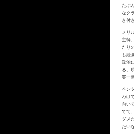
たぶ
なク
き付
メリ
主幹
たり
も続
政治
る、
実一
ペン
わけ
向い
てて
ダメ
たい