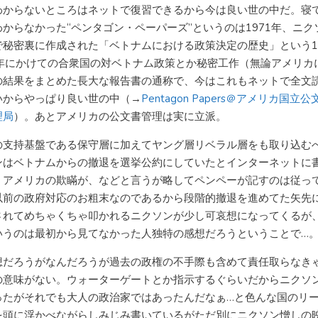
わからないところはネットで復習できるから今は良い世の中だ。寝
わからなかった“ペンタゴン・ペーパーズ”というのは1971年、ニク
で秘密裏に作成された「ベトナムにおける政策決定の歴史」という19
8年にかけての合衆国の対ベトナム政策とか秘密工作（無論アメリカ
の結果をまとめた長大な報告書の通称で、今はこれもネットで全文
いからやっぱり良い世の中（→
Pentagon Papers＠アメリカ国立
理局
）。あとアメリカの公文書管理は実に立派。
の支持基盤である保守層に加えてヤング層リベラル層をも取り込む
ンはベトナムからの撤退を選挙公約にしていたとインターネットに
。アメリカの欺瞞が、などと言うが略してペンペーが記すのは従っ
以前の政府対応のお粗末なのであるから段階的撤退を進めてた矢先
されてめちゃくちゃ叩かれるニクソンが少し可哀想になってくるが
いうのは最初から見てなかった人独特の感想だろうということで…
想だろうがなんだろうが過去の政権の不手際も含めて責任取らなき
の意味がない。ウォーターゲートとか指示するぐらいだからニクソ
ったがそれでも大人の政治家ではあったんだなぁ…と色んな国のリ
を頭に浮かべながらしみじみ書いているがただ別にニクソン憎しの