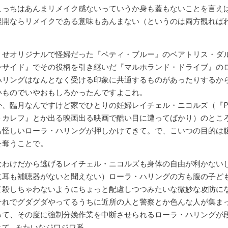
こっちはあんまリメイク感ないっていうか身も蓋もないことを言え
展開ならリメイクである意味もあんまない（というのは両方観れば
くせオリジナルで怪婦だった『ベティ・ブルー』のベアトリス・ダ
ンサイド』でその役柄を引き継いだ『マルホランド・ドライブ』の
ハリングはなんとなく受ける印象に共通するものがあったりするか
いものでいやおもしろかったんですよこれ。
か、臨月なんですけど家でひとりの妊婦レイチェル・ニコルズ（『P
トカレフ』とか出る映画出る映画で酷い目に遭ってばかり）のとこ
も怪しいローラ・ハリングが押しかけてきて。で、こいつの目的は
を奪うことで。
なわけだから逃げるレイチェル・ニコルズも身体の自由が利かない
に耳も補聴器がないと聞えない）ローラ・ハリングの方も腹の子ど
て殺しちゃわないようにちょっと配慮しつつみたいな微妙な攻防に
それでグダグダやってるうちに近所の人と警察とか色んな人が集ま
って、その度に強制分娩作業を中断させられるローラ・ハリングが
きて…みたいなジワジワ系。