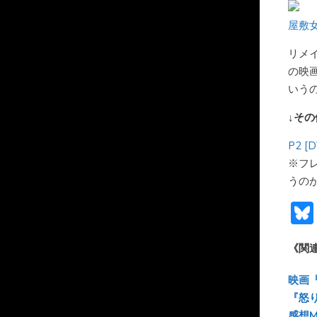
屋敷女
リメ
の映
いう
↓そ
P2 [
※フ
うの
《関
映画
『怒
感想M