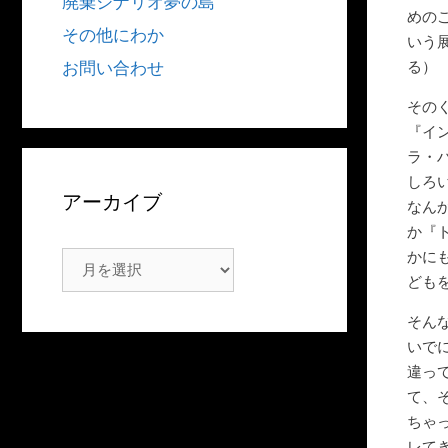
廃棄シナリオ夢の島
めの
その他にわか
いう
る）
お問い合わせ
その
『イ
ラ・
しろ
アーカイブ
なん
か『
かに
ア
ども
ー
カ
そん
イ
いで
ブ
違っ
て、
ちゃ
レて