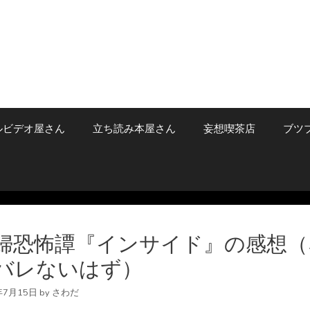
ルビデオ屋さん
立ち読み本屋さん
妄想喫茶店
ブツ
婦恐怖譚『インサイド』の感想（
バレないはず）
年7月15日
by
さわだ