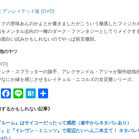
 アンレイテッド版 [DVD]
イクの意味あんのかよとか書きましたがこういう徹底したフィジカ
画をメンタル志向の一種のダーク・ファンタジーとしてリメイクす
の面白い試みかもしれないのでやっぱ前言撤回。
の他のヤツ
DVD]
レンチ・スプラッターの旗手、アレクサンドル・アジャが製作総指
がなにか縁を感じさせるレイチェル・ニコルズの女災難シリーズ。
Bl
F
Li
H
共
u
ac
n
at
有
連するかもしれない記事》
e
e
e
e
sk
b
n
『ルーム』はサイコーだったって感想（途中からネタバレあり）
y
o
a
り』と『イレヴン・ミニッツ』で底辺たいへん二本立て！ ネタバレ
AD！