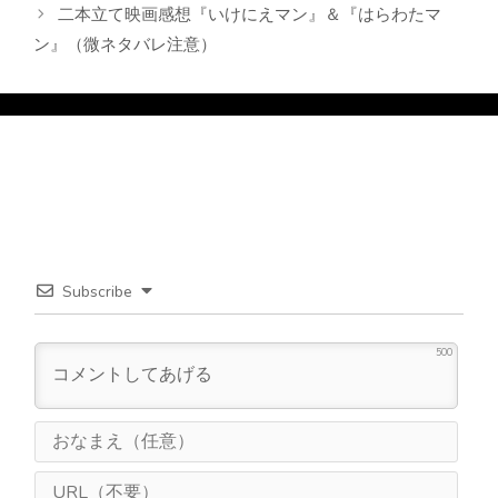
二本立て映画感想『いけにえマン』＆『はらわたマ
ン』（微ネタバレ注意）
Subscribe
500
お
な
ま
U
え