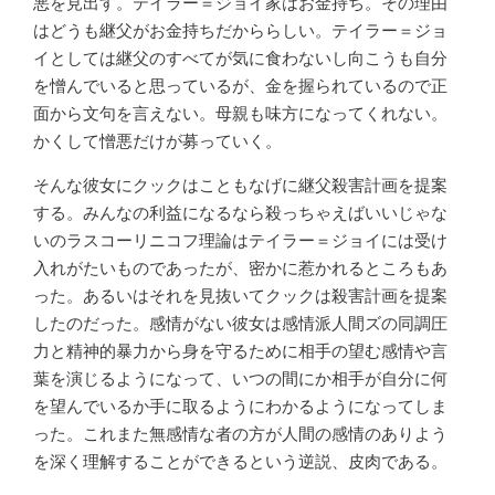
悪を見出す。テイラー＝ジョイ家はお金持ち。その理由
はどうも継父がお金持ちだかららしい。テイラー＝ジョ
イとしては継父のすべてが気に食わないし向こうも自分
を憎んでいると思っているが、金を握られているので正
面から文句を言えない。母親も味方になってくれない。
かくして憎悪だけが募っていく。
そんな彼女にクックはこともなげに継父殺害計画を提案
する。みんなの利益になるなら殺っちゃえばいいじゃな
いのラスコーリニコフ理論はテイラー＝ジョイには受け
入れがたいものであったが、密かに惹かれるところもあ
った。あるいはそれを見抜いてクックは殺害計画を提案
したのだった。感情がない彼女は感情派人間ズの同調圧
力と精神的暴力から身を守るために相手の望む感情や言
葉を演じるようになって、いつの間にか相手が自分に何
を望んでいるか手に取るようにわかるようになってしま
った。これまた無感情な者の方が人間の感情のありよう
を深く理解することができるという逆説、皮肉である。