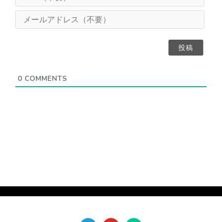
R
（
L
メ
任
（
ー
意
不
ル
）
要
ア
）
ド
レ
ス
0
COMMENTS
（
不
要
）