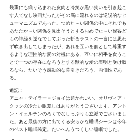
幾重にも織り込まれた皮肉と冷笑が黒い笑いを引き起こ
す人でなし映画だったがその底に流れるのは逆説的なヒ
ューマニズムであった。つめた～い関係の中にそれでも
あたたか～い関係を見出そうとするおめでた～い観客ど
もの神経を逆なでしてぶった斬るラストの一言には思わ
ず吹き出してしまったが、あれを互いを個として尊重す
るような理性的な愛の対極にある、互いに相手を食うこ
とで一つの存在になろうとする獣的な愛の表明と受け取
るなら、たいそう感動的な幕引きだろう。両価性であ
る。
追記：
アニャ・テイラー＝ジョイは超かわいい、オリヴィア・
クックの冷たい眼差しはありがとうございます、アント
ン・イェルチンのろくでなしっぷりも立派でございまし
た。あと最後の方に出てくる安らかな睡眠シーンは今年
のベスト睡眠確定。たいへんうつくしい睡眠でした。