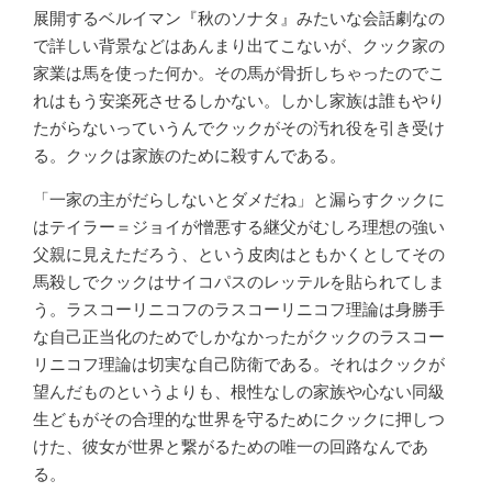
展開するベルイマン『秋のソナタ』みたいな会話劇なの
で詳しい背景などはあんまり出てこないが、クック家の
家業は馬を使った何か。その馬が骨折しちゃったのでこ
れはもう安楽死させるしかない。しかし家族は誰もやり
たがらないっていうんでクックがその汚れ役を引き受け
る。クックは家族のために殺すんである。
「一家の主がだらしないとダメだね」と漏らすクックに
はテイラー＝ジョイが憎悪する継父がむしろ理想の強い
父親に見えただろう、という皮肉はともかくとしてその
馬殺しでクックはサイコパスのレッテルを貼られてしま
う。ラスコーリニコフのラスコーリニコフ理論は身勝手
な自己正当化のためでしかなかったがクックのラスコー
リニコフ理論は切実な自己防衛である。それはクックが
望んだものというよりも、根性なしの家族や心ない同級
生どもがその合理的な世界を守るためにクックに押しつ
けた、彼女が世界と繋がるための唯一の回路なんであ
る。