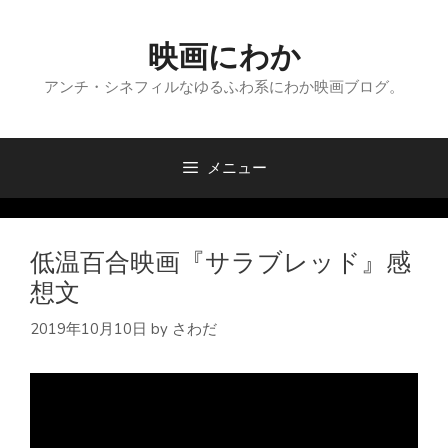
コ
ン
映画にわか
テ
ン
アンチ・シネフィルなゆるふわ系にわか映画ブログ。
ツ
へ
ス
メニュー
キ
ッ
プ
低温百合映画『サラブレッド』感
想文
2019年10月10日
by
さわだ