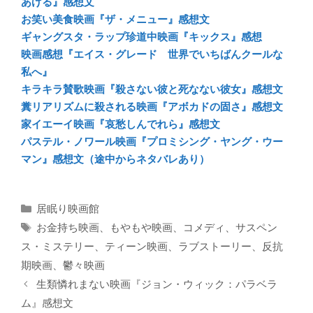
あげる』感想文
お笑い美食映画『ザ・メニュー』感想文
ギャングスタ・ラップ珍道中映画『キックス』感想
映画感想『エイス・グレード 世界でいちばんクールな
私へ』
キラキラ賛歌映画『殺さない彼と死なない彼女』感想文
糞リアリズムに殺される映画『アボカドの固さ』感想文
家イエーイ映画『哀愁しんでれら』感想文
パステル・ノワール映画『プロミシング・ヤング・ウー
マン』感想文（途中からネタバレあり）
カ
居眠り映画館
テ
タ
お金持ち映画
、
もやもや映画
、
コメディ
、
サスペン
ゴ
グ
ス・ミステリー
、
ティーン映画
、
ラブストーリー
、
反抗
リ
期映画
、
鬱々映画
ー
生類憐れまない映画『ジョン・ウィック：パラベラ
ム』感想文