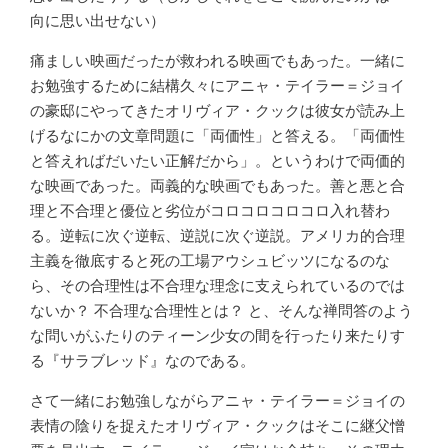
向に思い出せない）
痛ましい映画だったが救われる映画でもあった。一緒に
お勉強するために結構久々にアニャ・テイラー＝ジョイ
の豪邸にやってきたオリヴィア・クックは彼女が読み上
げるなにかの文章問題に「両価性」と答える。「両価性
と答えればだいたい正解だから」。というわけで両価的
な映画であった。両義的な映画でもあった。善と悪と合
理と不合理と優位と劣位がコロコロコロコロ入れ替わ
る。逆転に次ぐ逆転、逆説に次ぐ逆説。アメリカ的合理
主義を徹底すると死の工場アウシュビッツになるのな
ら、その合理性は不合理な理念に支えられているのでは
ないか？ 不合理な合理性とは？ と、そんな禅問答のよう
な問いがふたりのティーン少女の間を行ったり来たりす
る『サラブレッド』なのである。
さて一緒にお勉強しながらアニャ・テイラー＝ジョイの
表情の陰りを捉えたオリヴィア・クックはそこに継父憎