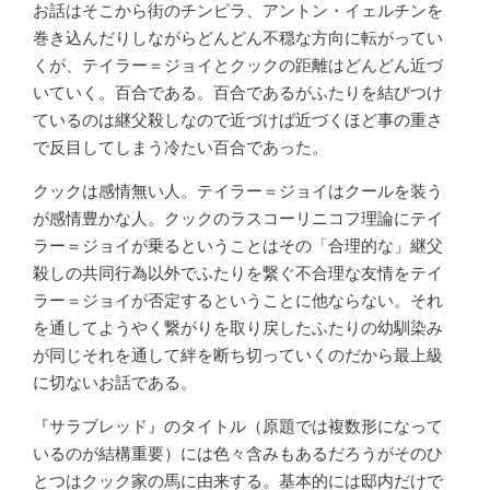
お話はそこから街のチンピラ、アントン・イェルチンを
巻き込んだりしながらどんどん不穏な方向に転がってい
くが、テイラー＝ジョイとクックの距離はどんどん近づ
いていく。百合である。百合であるがふたりを結びつけ
ているのは継父殺しなので近づけば近づくほど事の重さ
で反目してしまう冷たい百合であった。
クックは感情無い人。テイラー＝ジョイはクールを装う
が感情豊かな人。クックのラスコーリニコフ理論にテイ
ラー＝ジョイが乗るということはその「合理的な」継父
殺しの共同行為以外でふたりを繋ぐ不合理な友情をテイ
ラー＝ジョイが否定するということに他ならない。それ
を通してようやく繋がりを取り戻したふたりの幼馴染み
が同じそれを通して絆を断ち切っていくのだから最上級
に切ないお話である。
『サラブレッド』のタイトル（原題では複数形になって
いるのが結構重要）には色々含みもあるだろうがそのひ
とつはクック家の馬に由来する。基本的には邸内だけで