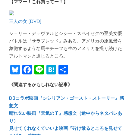
【ママー！これ買ってー！】
三人の女 [DVD]
シェリー・デュヴァルとシシー・スペイセクの歪美女優
バトルは『サラブレッド』みある。アメリカの原風景を
象徴するような馬モチーフも生のアメリカを撮り続けた
アルトマンと通じるところ。
Bl
F
Li
H
共
u
ac
n
at
有
《関連するかもしれない記事》
e
e
e
e
sk
b
n
DBコラボ映画『シシリアン・ゴースト・ストーリー』感
y
o
a
想文
晴れ乞い映画『天気の子』感想文（途中からネタバレあ
ok
り）
見せてくれなくていいよ映画『砕け散るところを見せて