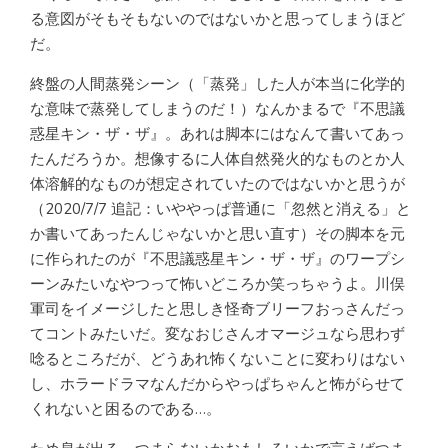
る意図がそもそもないのではないかと思ってしまうほど
だ。
終盤の人間蒸発シーン（「蒸発」した人が本当に化学的
な意味で蒸発してしまうのだ！）なんかまるで『不思議
惑星キン・ザ・ザ』。あれは脚本にはなんて書いてあっ
たんだろうか。想像するに人体自然発火的なものとか人
体溶解的なものが想定されていたのではないかと思うが
（
2020/7/7 追記：いややっぱ普通に「忽然と消える」と
か書いてあったんじゃないかと思い直す
）その脚本を元
に作られたのが『不思議惑星キン・ザ・ザ』のワープシ
ーンみたいなやつって怖いどころか笑っちゃうよ。川俣
軍司をイメージしたと思しき怪奇ブリーフおっさんだっ
てコントみたいだ。変なおじさんオマージュなら思わず
唸るところだが、どうあれ怖くないことに変わりはない
し、ホラードラマなんだからやっぱちゃんと怖がらせて
くれないと困るのである…。