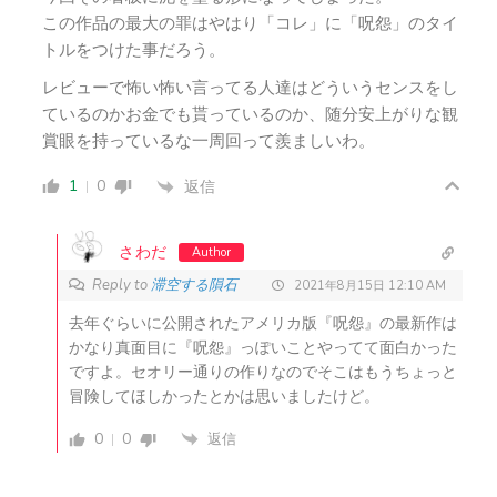
この作品の最大の罪はやはり「コレ」に「呪怨」のタイ
トルをつけた事だろう。
レビューで怖い怖い言ってる人達はどういうセンスをし
ているのかお金でも貰っているのか、随分安上がりな観
賞眼を持っているな一周回って羨ましいわ。
1
0
返信
さわだ
Author
Reply to
滞空する隕石
2021年8月15日 12:10 AM
去年ぐらいに公開されたアメリカ版『呪怨』の最新作は
かなり真面目に『呪怨』っぽいことやってて面白かった
ですよ。セオリー通りの作りなのでそこはもうちょっと
冒険してほしかったとかは思いましたけど。
0
0
返信