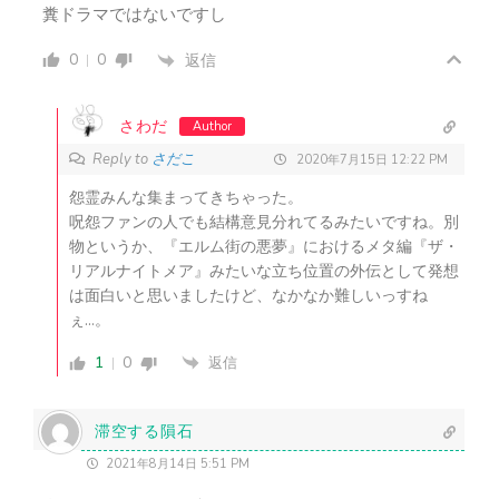
糞ドラマではないですし
0
0
返信
さわだ
Author
Reply to
さだこ
2020年7月15日 12:22 PM
怨霊みんな集まってきちゃった。
呪怨ファンの人でも結構意見分れてるみたいですね。別
物というか、『エルム街の悪夢』におけるメタ編『ザ・
リアルナイトメア』みたいな立ち位置の外伝として発想
は面白いと思いましたけど、なかなか難しいっすね
ぇ…。
1
0
返信
滞空する隕石
2021年8月14日 5:51 PM