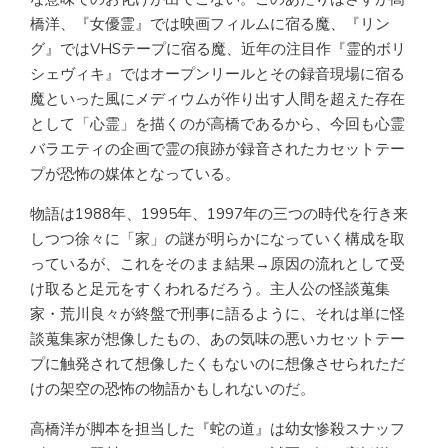
橋洋、『女優霊』では映画フィルムに宿る魔、『リン
グ』ではVHSテープに宿る魔、近年の注目作『霊的ボリ
シェヴィキ』ではオープンリールとその録音現場に宿る
魔といった風にメディウムが作り出す人間を超えた存在
として「心霊」を描くのが高橋であるから、今回も心霊
バラエティの企画で霊の痕跡が録音されたカセットテー
プが恐怖の媒体となっている。
物語は1988年、1995年、1997年の三つの時代を行き来
しつつ徐々に「家」の謎が明らかになっていく構成を取
っているが、これをそのまま結果→原因の流れとして受
け取ると足元をすくわれるだろう。主人公の怪談蒐集
家・荒川良々が終盤で刑事に語るように、それは単に怪
談蒐集家が想像したもの、あの気味の悪いカセットテー
プに触発されて想像したくもないのに想像させられただ
けの架空の恐怖の物語かもしれないのだ。
高橋洋が脚本を担当した『蛇の道』は幼女惨殺スナッフ