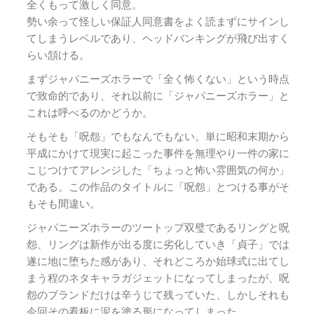
全くもって激しく同意。
勢い余って怪しい保証人同意書をよく読まずにサインし
てしまうレベルであり、ヘッドバンキングが飛び出すく
らい頷ける。
まずジャパニーズホラーで「全く怖くない」という時点
で致命的であり、それ以前に「ジャパニーズホラー」と
これは呼べるのかどうか。
そもそも「呪怨」でもなんでもない。単に昭和末期から
平成にかけて現実に起こった事件を無理やり一件の家に
こじつけてアレンジした「ちょっと怖い雰囲気の何か」
である。この作品のタイトルに「呪怨」とつける事がそ
もそも間違い。
ジャパニーズホラーのツートップ双璧であるリングと呪
怨、リングは新作が出る度に劣化していき「貞子」では
遂に地に堕ちた感があり、それどころか始球式に出てし
まう程のネタキャラガジェットになってしまったが、呪
怨のブランドだけは辛うじて残っていた、しかしそれも
今回その看板に泥を塗る形になってしまった。