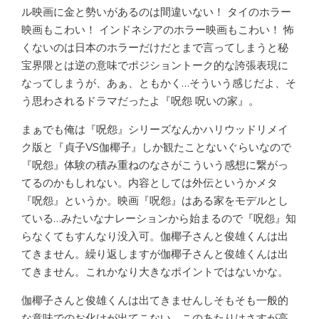
ル映画に金と勢いがあるのは間違いない！ タイのホラー
映画もこわい！ インドネシアのホラー映画もこわい！ 怖
くないのは日本のホラーだけだとまで言ってしまうと秘
宝界隈とは逆の意味でポジショントーク的な誇張表現に
なってしまうが、あぁ、ともかく…そういう感じだよ、そ
う思わされるドラマだったよ『呪怨 呪いの家』。
まぁでも俺は『呪怨』シリーズなんかハリウッドリメイ
ク版と『貞子VS伽椰子』しか観たことないぐらいなので
『呪怨』体験の積み重ねのなさがこういう感想に繋がっ
てるのかもしれない。内容としては外伝というかメタ
『呪怨』というか。映画『呪怨』はある家をモデルとし
ている…みたいなナレーションから始まるので『呪怨』知
らなくてもすんなり没入可。伽椰子さんと俊雄くんは出
てきません。繰り返しますが伽椰子さんと俊雄くんは出
てきません。これかなり大きなポイントではないかな。
伽椰子さんと俊雄くんは出てきませんしそもそも一般的
な意味でのお化けが出てこない。このあたりはさすが高