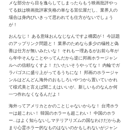
メな部分から目を逸らしてしまったらもう映画批評やっ
てる奴は映画批評家失格の単なる宣伝屋だし、業界人の
場合は身内びいきって思われても仕方がないでしょう
が！
おんなじ！ ある意味おんなじなんですよ構図が！ 今話題
のアップリンク問題と！ 業界のためなら多少の犠牲と偽
善は仕方が無いみたいな！ それも一理あるがお前ら年が
ら年中そんなことやってんだから逆に邦画ホラージャン
ルへの信頼なくすよ！ だいたいそうやってな！ 内輪でガ
ラパゴスに盛り上がってるうちにな！ 邦画のホラージャ
ンルはどんどん海外のおもしろいやつから置いていかれ
て様式美と言えば聞こえはいいが、新しいものなんか何
一つ作れなくなるんだよ！
海外ってアメリカとかのことじゃないからな！ 台湾ホラ
ーは超こわい！ 韓国のホラーも超こわい！ 中国のホラ
ー…はよく知らないしマテリアリズムの国なわけだからあ
まり心霊ホラー的なものはないのかもしれないがジャン