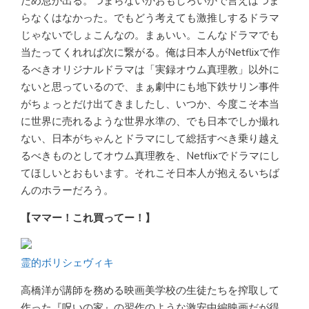
ため息が出る。つまらないかおもしろいかで言えばつま
らなくはなかった。でもどう考えても激推しするドラマ
じゃないでしょこんなの。まぁいい。こんなドラマでも
当たってくれれば次に繋がる。俺は日本人がNetflixで作
るべきオリジナルドラマは「実録オウム真理教」以外に
ないと思っているので、まぁ劇中にも地下鉄サリン事件
がちょっとだけ出てきましたし、いつか、今度こそ本当
に世界に売れるような世界水準の、でも日本でしか撮れ
ない、日本がちゃんとドラマにして総括すべき乗り越え
るべきものとしてオウム真理教を、Netflixでドラマにし
てほしいとおもいます。それこそ日本人が抱えるいちば
んのホラーだろう。
【ママー！これ買ってー！】
霊的ボリシェヴィキ
高橋洋が講師を務める映画美学校の生徒たちを搾取して
作った『呪いの家』の習作のような激安中編映画だが得