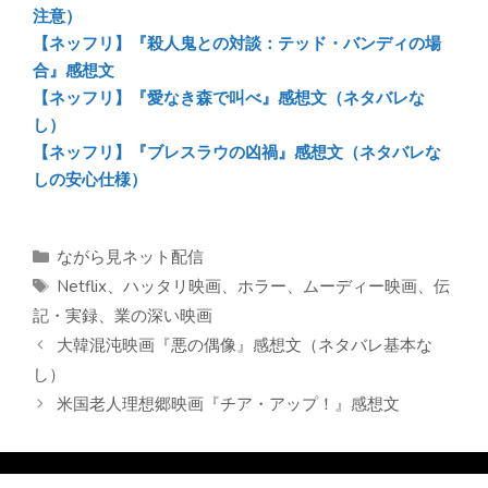
注意）
【ネッフリ】『殺人鬼との対談：テッド・バンディの場
合』感想文
【ネッフリ】『愛なき森で叫べ』感想文（ネタバレな
し）
【ネッフリ】『ブレスラウの凶禍』感想文（ネタバレな
しの安心仕様）
カ
ながら見ネット配信
テ
タ
Netflix
、
ハッタリ映画
、
ホラー
、
ムーディー映画
、
伝
ゴ
グ
記・実録
、
業の深い映画
リ
大韓混沌映画『悪の偶像』感想文（ネタバレ基本な
ー
し）
米国老人理想郷映画『チア・アップ！』感想文