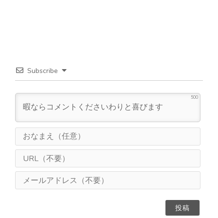
Subscribe
500
お
な
ま
U
え
R
（
L
メ
任
（
ー
意
不
ル
）
要
ア
）
ド