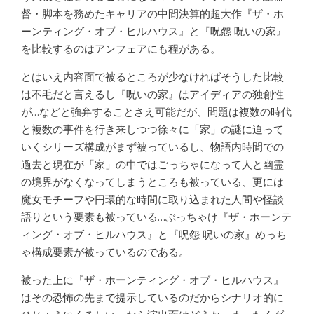
督・脚本を務めたキャリアの中間決算的超大作『ザ・ホ
ーンティング・オブ・ヒルハウス』と『呪怨 呪いの家』
を比較するのはアンフェアにも程がある。
とはいえ内容面で被るところが少なければそうした比較
は不毛だと言えるし『呪いの家』はアイディアの独創性
が…などと強弁することさえ可能だが、問題は複数の時代
と複数の事件を行き来しつつ徐々に「家」の謎に迫って
いくシリーズ構成がまず被っているし、物語内時間での
過去と現在が「家」の中ではごっちゃになって人と幽霊
の境界がなくなってしまうところも被っている、更には
魔女モチーフや円環的な時間に取り込まれた人間や怪談
語りという要素も被っている…ぶっちゃけ『ザ・ホーンテ
ィング・オブ・ヒルハウス』と『呪怨 呪いの家』めっち
ゃ構成要素が被っているのである。
被った上に『ザ・ホーンティング・オブ・ヒルハウス』
はその恐怖の先まで提示しているのだからシナリオ的に