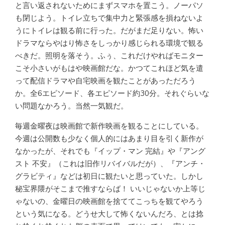
と言い返されないためにまずスマホを置こう。ノーパソ
も閉じよう。トイレ立ちで集中力と緊張感を損ねないよ
うにトイレは観る前に行った。だがまだ足りない。怖い
ドラマならやはり怖さをしっかり感じられる環境で観る
べきだ。照明を落そう。ふぅ、これだけやればモニター
こそ小さいがもはや映画館だな。かつてこれほど気を遣
って配信ドラマや自宅映画を観たことがあっただろう
か。全6エピソード、各エピソード約30分。それぐらいな
い問題なかろう。当然一気観だ。
毎週金曜夜は映画館で新作映画を観ることにしている。
今週は公開数も少なく個人的にはあまり目を引く新作が
なかったが、それでも『イップ・マン 完結』や『アング
スト 不安』（これは旧作リバイバルだが）、『アンチ・
グラビティ』などは初日に観たいと思っていた。しかし
秘宝界隈がそこまで推すならば！ いいじゃないか上等じ
ゃないの、金曜日の映画館を捨ててこっちを観てやろう
という気になる。どうせ大して怖くないんだろ、とは捻