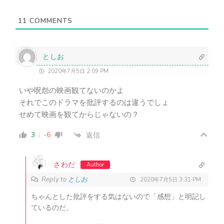
レ
ス
11
COMMENTS
（
不
要
）
としお
2020年7月5日 2:09 PM
いや呪怨の映画観てないのかよ
それでこのドラマを批評するのは違うでしょ
せめて映画を観てからじゃないの？
3
-6
返信
さわだ
Author
Reply to
としお
2020年7月5日 3:31 PM
ちゃんとした批評をする気はないので「感想」と明記し
ているのだ。