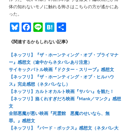
体の知れないモノに触れる怖さはこちらの方が遙かにあ
った。
Bl
F
Li
H
共
u
ac
n
at
有
《関連するかもしれない記事》
e
e
e
e
sk
b
n
【ネッフリ】『ザ・ホーンティング・オブ・ブライマナ
y
o
a
ー』感想文（途中からネタバレあり注意）
サイキックバトル映画『ドクター・スリープ』感想文
ok
【ネッフリ】『ザ・ホーンティング・オブ・ヒルハウ
ス』完走感想（ネタバレなし）
【ネッフリ】カルトオカルト映画『サバハ』を観た！
【ネッフリ】捻くれすぎだろ映画『Mank／マンク』感想
文
全部悪魔が悪い映画『死霊館 悪魔のせいなら、無
罪。』感想文
【ネッフリ】『バード・ボックス』感想文（ネタバレ大