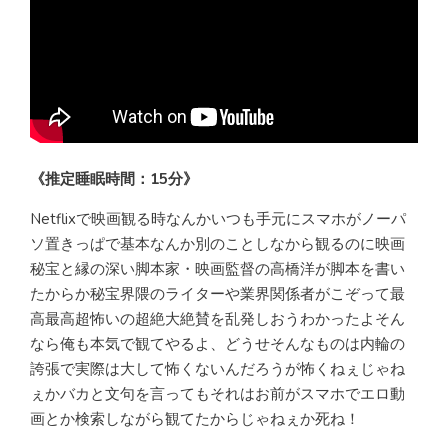
《推定睡眠時間：15分》
Netflixで映画観る時なんかいつも手元にスマホがノーパ
ソ置きっぱで基本なんか別のことしなから観るのに映画
秘宝と縁の深い脚本家・映画監督の高橋洋が脚本を書い
たからか秘宝界隈のライターや業界関係者がこぞって最
高最高超怖いの超絶大絶賛を乱発しおうわかったよそん
なら俺も本気で観てやるよ、どうせそんなものは内輪の
誇張で実際は大して怖くないんだろうが怖くねぇじゃね
ぇかバカと文句を言ってもそれはお前がスマホでエロ動
画とか検索しながら観てたからじゃねぇか死ね！