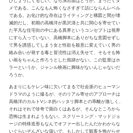
ひじょうにくるしい。なら演出面はどうか。まったくダ
メである。こんなもん怖くなさすぎて話にならんレベル
である。お化け的な存在はライティングと構図と間が壊
滅的だし、初期の高橋洋が黒沢清と共に関心を寄せてい
た平凡な住宅街の中にある異界というコンセプトは視界
にすら入っていない、高橋脚本にありがちな意図せずし
て男を誘惑してしまう女と性欲を殺意に変えていく男の
絡み合いが発する毒と冒涜性は消え失せて、そもそも怖
い画をちゃんと作ろうとした痕跡がない。この監督はホ
ラーというか、ジャンル映画に興味がないんじゃないだ
ろうか。
あまりにもケレン味に欠いてまるで社会派のヒューマン
ドラマのように撮るが、そのリアル寄せのアプローチは
高橋洋のカルトVシネ的ハッタリ脚本との乖離が激しく、
それはそれで珍奇で面白くはあるが、そんなところから
恐怖は生まれようもない。スクリーミング・マッドジョ
ージの特殊造形もなんでオファー出したんだかわからな
いぐらいぞんざいな扱いで、もしかして観客を怖がらせ