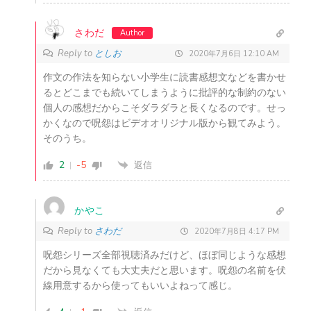
さわだ
Author
Reply to
としお
2020年7月6日 12:10 AM
作文の作法を知らない小学生に読書感想文などを書かせ
るとどこまでも続いてしまうように批評的な制約のない
個人の感想だからこそダラダラと長くなるのです。せっ
かくなので呪怨はビデオオリジナル版から観てみよう。
そのうち。
2
-5
返信
かやこ
Reply to
さわだ
2020年7月8日 4:17 PM
呪怨シリーズ全部視聴済みだけど、ほぼ同じような感想
だから見なくても大丈夫だと思います。呪怨の名前を伏
線用意するから使ってもいいよねって感じ。