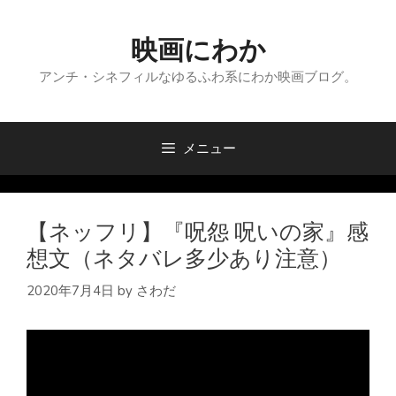
コ
ン
映画にわか
テ
ン
アンチ・シネフィルなゆるふわ系にわか映画ブログ。
ツ
へ
ス
メニュー
キ
ッ
プ
【ネッフリ】『呪怨 呪いの家』感
想文（ネタバレ多少あり注意）
2020年7月4日
by
さわだ