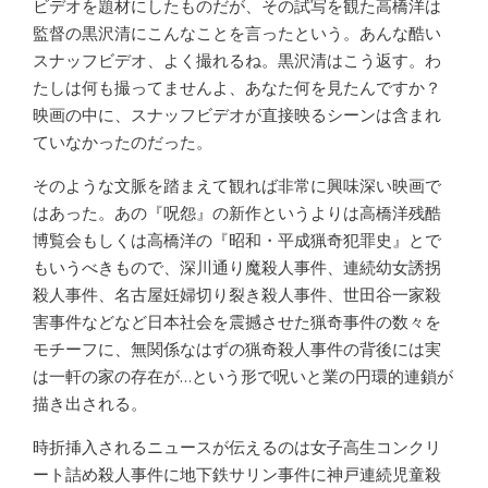
ビデオを題材にしたものだが、その試写を観た高橋洋は
監督の黒沢清にこんなことを言ったという。あんな酷い
スナッフビデオ、よく撮れるね。黒沢清はこう返す。わ
たしは何も撮ってませんよ、あなた何を見たんですか？
映画の中に、スナッフビデオが直接映るシーンは含まれ
ていなかったのだった。
そのような文脈を踏まえて観れば非常に興味深い映画で
はあった。あの『呪怨』の新作というよりは高橋洋残酷
博覧会もしくは高橋洋の『昭和・平成猟奇犯罪史』とで
もいうべきもので、深川通り魔殺人事件、連続幼女誘拐
殺人事件、名古屋妊婦切り裂き殺人事件、世田谷一家殺
害事件などなど日本社会を震撼させた猟奇事件の数々を
モチーフに、無関係なはずの猟奇殺人事件の背後には実
は一軒の家の存在が…という形で呪いと業の円環的連鎖が
描き出される。
時折挿入されるニュースが伝えるのは女子高生コンクリ
ート詰め殺人事件に地下鉄サリン事件に神戸連続児童殺