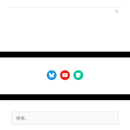
bluesky
youtube
sticky-
note
検
索: