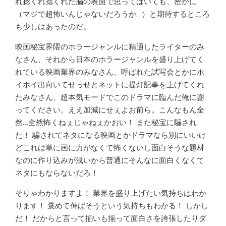
れ捻くれ捻くれた脳の表面で思ってはいても、密かに
（マジで超怖いんじゃないだろうか…）と期待するところ
も少しはあったのだ。
映画秘宝界隈のホラージャンルに精通したライターのみ
なさん、それから日本のホラージャンルを盛り上げてく
れている映画業界のみなさん、呼ばれた試写会とかにホ
イホイ出向いてせっせとネットに提灯記事を上げてくれ
たみなさん、超本気モードでこのドラマに臨んだ俺に謝
ってください。ええ加減にせぇよお前ら。こんなもん全
然…全然怖くねぇじゃねぇかおい！ また秘宝に騙され
た！ 騙されてネタになる映画とかドラマなら別にいいけ
どこれは単に画に力がなくて怖くないし面白そうな題材
なのに作り込みが浅いから普通にそんなに面白くなくて
ネタにもならないだろ！
そりゃわかりますよ！ 業界を盛り上げたい気持ちはわか
ります！ 褒めて伸ばそうという気持ちもわかる！ しかし
だ！ だからと言って揃いも揃って面白さを誇張したりダ