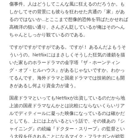
傷事件。人はどうしてこんな風に狂えるのだろうか。も
しかしてその背景にも彼らを狂わせた共通の「家」があ
るのではないか…とここまで想像的恐怖を羽ばたかせれば
高橋洋の狙い通り、さんざん貶しているが俺はそのへん
ちゃんとしっかり観ているのである。
ですがですがですがである。ですが！ あるんだよもうそ
ういうの。Netflixにはまさしくそうした狂気の連鎖を描
いた家ものホラードラマの金字塔『ザ・ホーンティン
グ・オブ・ヒルハウス』があるじゃないですか。わかっ
てるんです。海外ドラマと国産ドラマでは技術的にも開
きがあるし何より資金力が違う。
国産ドラマといってもNetflixが出資しているのだから地
上波の国産ドラマなんかとは比較にならないくらいリア
ルでディティールに凝った映像になっているのは確かだ
としても、上には上がいるという話で、その後あの『シ
ャイニング』の続編『ドクター・スリープ』の監督とい
う大役を任されることになるマイク・フラナガンが総監