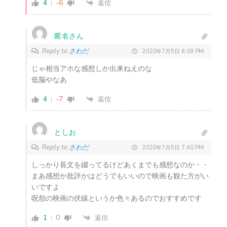
4
-6
返信
匿名さん
Reply to
さわだ
2020年7月5日 6:09 PM
じゃ相当アホな感想しか出来ねえのな
低脳やなあ
4
-7
返信
としお
Reply to
さわだ
2020年7月5日 7:40 PM
しっかり長文を綴ってるけどあくまでも感想なのか・・
まあ感想か批評かはどうでもいいので映画も観た方がい
いですよ
呪怨の映画の伏線というか色々あるのでおすすめです
1
0
返信