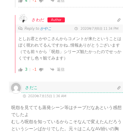
4
-1
返信
さわだ
Author
Reply to
かやこ
2020年7月8日 11:34 PM
としお君とかやこさんからコメントが来たということは
ぼく呪われてるんですかね…情報ありがとうございます
（でも前々から「呪怨」シリーズ観たかったのでせっか
くですし色々観てみます）
3
-1
返信
さだこ
2020年7月15日 1:36 AM
呪怨を見てても蒸発シーン等はチープだなあという感想
でしたよ
むしろ呪怨を知っているからこそなんで変えたんだろう
というシーンばかりでした。元々はこんなAV紛いの胸