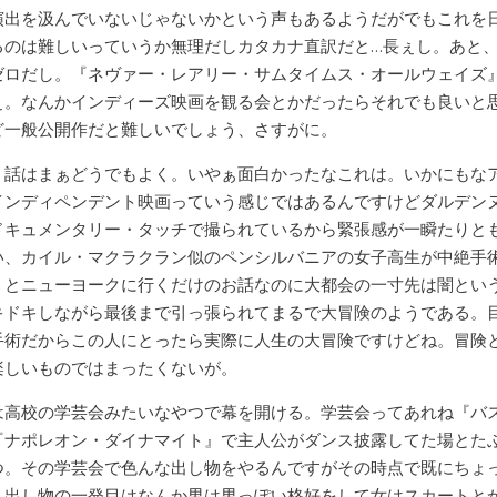
演出を汲んでいないじゃないかという声もあるようだがでもこれを
るのは難しいっていうか無理だしカタカナ直訳だと…長ぇし。あと
ゼロだし。『ネヴァー・レアリー・サムタイムス・オールウェイズ
ぇ。なんかインディーズ映画を観る会とかだったらそれでも良いと
ど一般公開作だと難しいでしょう、さすがに。
う話はまぁどうでもよく。いやぁ面白かったなこれは。いかにもな
インディペンデント映画っていう感じではあるんですけどダルデン
ドキュメンタリー・タッチで撮られているから緊張感が一瞬たりと
い、カイル・マクラクラン似のペンシルバニアの女子高生が中絶手
うとニューヨークに行くだけのお話なのに大都会の一寸先は闇とい
キドキしながら最後まで引っ張られてまるで大冒険のようである。
手術だからこの人にとったら実際に人生の大冒険ですけどね。冒険
楽しいものではまったくないが。
は高校の学芸会みたいなやつで幕を開ける。学芸会ってあれね『バ
『ナポレオン・ダイナマイト』で主人公がダンス披露してた場とた
つ。その学芸会で色んな出し物をやるんですがその時点で既にちょ
。出し物の一発目はなんか男は男っぽい格好をして女はスカートと