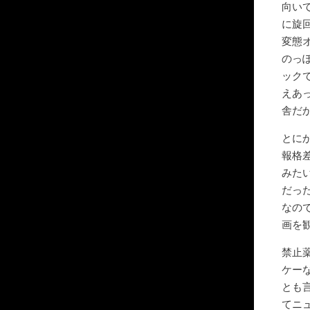
向い
に旋
変態
のっ
ック
えあ
舎だ
とに
報格
みた
だっ
なの
画を
禁止
ケー
とも
てニ