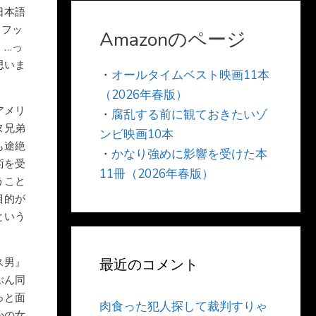
日本語
、フッ
Amazonのページ
』…っ
思いま
・
オールタイムベスト映画11本
（2026年春版）
アメリ
・
腐乱する前に観ておきたいゾ
ヌ兄弟
ンビ映画10本
も途絶
・
かなり強めに影響を受けた本
術を受
11冊（2026年春版）
うこと
目的が
という
ス男』
最近のコメント
ぶん同
っと面
肉食った犯人探して裁判すりゃ
かの女