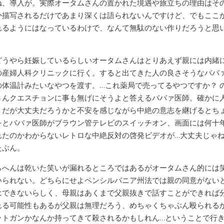
ね、導入が。実際オータムさんの置かれた境遇や旅立ちの理由はそ
か描写されるだけであまり深くは語られないんですけど、でもここ
れるようにはなっているわけで、なんて無駄のない作りだろうと思
。
どうやら妊娠しているらしいオータムさんはとりあえず親には内緒
の産婦人科クリニックに行く。すると出てきた人の良さそうなババ
の体温計みたいなやつを渡す。…これ薬局で売ってるやつですか？ 
さんクエスチョンに事も無げにそうよと答えるババァ医師。確かに
うだが大丈夫だろうかと不安を感じながら中絶の意志を継げるとち
をとババァ医師がブラウン管テレビのスイッチオン、画面には何十
れたのかわからないレトロな中絶反対の啓発ビデオが…大丈夫じゃ
たぶん。
らへんは乾いた笑いが漏れるところではあるがオータムさん的には
いられない。どちらにせよペンシルバニア州法では親の同意がない
はできないらしく、母親はあくまで父親抜きで話すことができれば
れる可能性もあるが父親は無理だろう、めちゃくちゃぶん殴られる
ットガンかなんか持ってきて殺されるかもしれん…ということで行