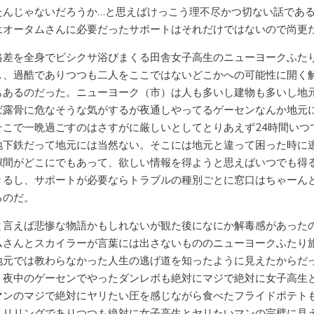
たんじゃないだろうか…と思えばけっこう理不尽かつ切ない話であ
はオータムさんに必要だったサポートはそれだけではないので尚更
格差を全身でビシクサ浴びまくる田舎女子高生のニューヨークふた
し、過酷でありつつも二人をここではないどこかへの可能性に開く
もあるのだった。ニューヨーク（市）は人も多いし建物も多いし地
ば露骨に危なそうな気がするが夜通しやってるゲーセンなんか地元
そこで一晩過ごすのはさすがに厳しいとしてとりあえず24時間いつ
地下鉄だって地元には当然ない。そこには地元と違って困った時に
隙間がどこにでもあって、欲しい情報を得ようと思えばいつでも得
きるし、サポートが必要ならトラブルの種別ごとに窓口はちゃーん
るのだ。
と言えば悲惨な物語かもしれないが観た後になにか解毒感があった
ムさんとスカイラーが言葉には出さないもののニューヨークふたり
地元では教わらなかった人生の逃げ道を知ったように見えたからだ
。夜中のゲーセンでやったダンレボも絶対にマジで絶対に女子高生
マンのマジで絶対にヤリたい圧を感じながら食べたフライドポテト
スリリングでありつつも絶対に女子高生とヤリたいマンの完璧に見