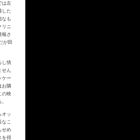
では左
遇した
能なも
クリニ
情報さ
だが田
るし情
ません
ッケー
はお隣
この映
る。
らオッ
長なこ
もせめ
スを得