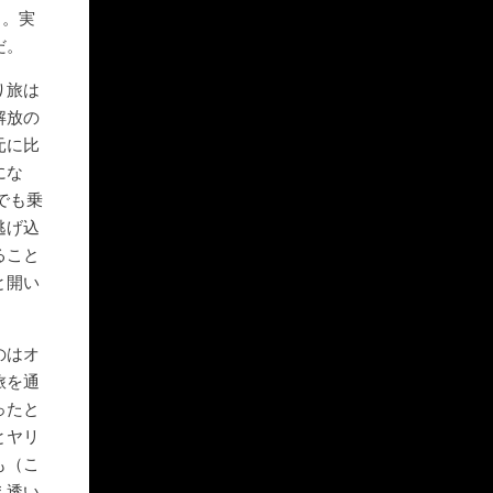
る。実
だ。
り旅は
解放の
元に比
にな
でも乗
逃げ込
ること
と開い
のはオ
旅を通
ったと
とヤリ
も（こ
え透い