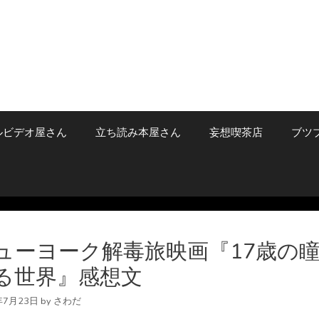
ルビデオ屋さん
立ち読み本屋さん
妄想喫茶店
ブツ
ューヨーク解毒旅映画『17歳の
る世界』感想文
年7月23日
by
さわだ