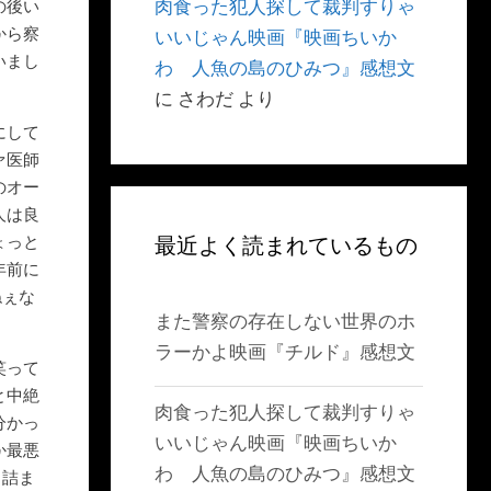
肉食った犯人探して裁判すりゃ
の後い
から察
いいじゃん映画『映画ちいか
いまし
わ 人魚の島のひみつ』感想文
に
さわだ
より
にして
ァ医師
のオー
人は良
ょっと
最近よく読まれているもの
年前に
ねぇな
また警察の存在しない世界のホ
ラーかよ映画『チルド』感想文
笑って
と中絶
肉食った犯人探して裁判すりゃ
分かっ
いいじゃん映画『映画ちいか
か最悪
わ 人魚の島のひみつ』感想文
き詰ま