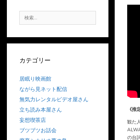
検
索:
カテゴリー
居眠り映画館
ながら見ネット配信
無気力レンタルビデオ屋さん
《推
立ち読み本屋さん
妄想喫茶店
観た人
AL
ブツブツお話会
の台