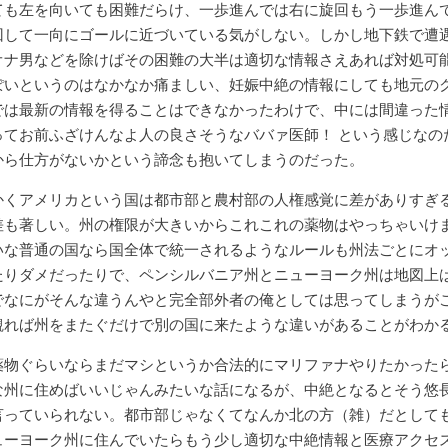
ても左を向いても困難だらけ、一歩進んでは右に旋回もう一歩進ん
回して一向にゴールに近づいている気がしない。しかし地下鉄で遭
オナ男などを除けばその困難の大半は適切な情報さえあれば対処可
ぽいというのはなかなか痛ましい、妊娠中絶の情報にしても地元の
では最新の情報を得ることはできなかったわけで、中には間違った
ってお前ふざけんなよ人の良さそうなババァ医師！ という感じなの
から仕方がないかという諦念も抱いてしまうのだった。
かくアメリカという国は都市部と農村部の人権感覚に差がありすぎ
差も著しい。州の権限が大きいからこれこれの薬物はやっちゃいけ
いな普通の国なら国全体で統一されるようなルールも州法ごとにオ
たりダメだったりで、ペンシルバニア州とニューヨーク州は地図上
でなにがそんな違うんやと完全部外者の俺としては思ってしまうが
観れば州をまたぐだけで別の国に来たような違いがあることがわか
薬物ぐらいならまだマシというか合法的にマリファナやりたかった
な州に住めばいいじゃんみたいな話になるが、中絶となるとそう悠
言っていられない。都市部じゃなくてなんか北の方（雑）だとして
ューヨーク州に住んでいたらもう少し適切な中絶情報と医療アクセ