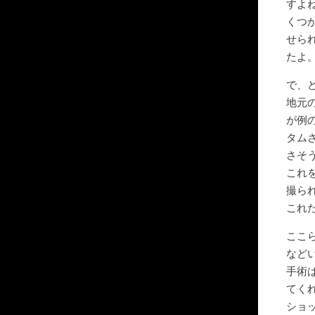
すよ
くつ
せら
たよ
で、
地元
が例
タム
さそ
これ
撮ら
これ
ここ
など
手術
てく
ショ