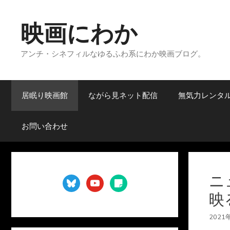
コ
ン
映画にわか
テ
ン
アンチ・シネフィルなゆるふわ系にわか映画ブログ。
ツ
へ
ス
キ
居眠り映画館
ながら見ネット配信
無気力レンタ
ッ
プ
お問い合わせ
ニ
bluesky
youtube
sticky-
note
映
2021