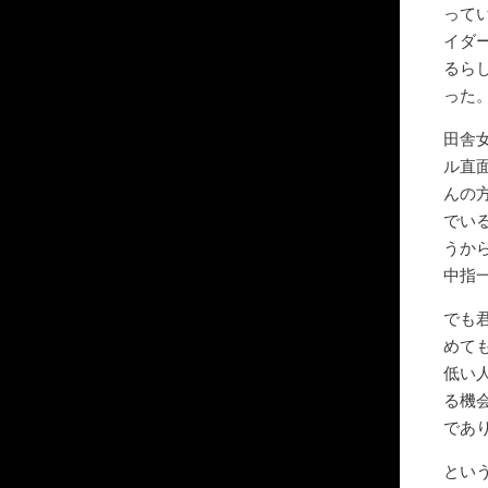
って
イダ
るら
った
田舎
ル直
んの
でい
うか
中指
でも
めて
低い
る機
であ
とい