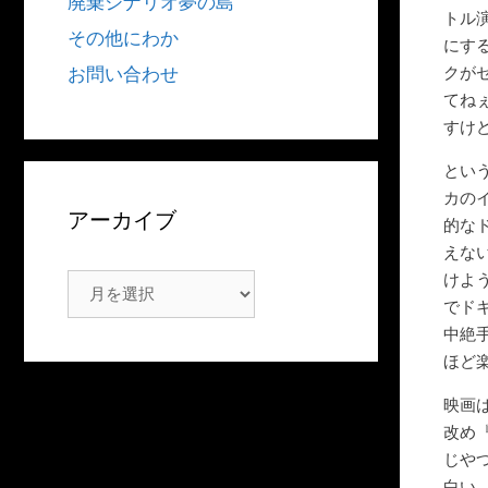
廃棄シナリオ夢の島
トル
その他にわか
にす
クが
お問い合わせ
てね
すけ
とい
カの
アーカイブ
的な
えな
けよ
ア
でド
ー
中絶
カ
ほど
イ
ブ
映画
改め
じや
白い