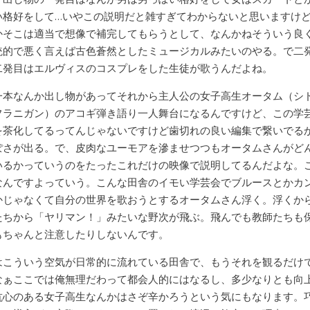
い格好をして…いやこの説明だと雑すぎてわからないと思いますけ
かそこは適当で想像で補完してもらうとして、なんかねそういう良
統的で悪く言えば古色蒼然としたミュージカルみたいのやる。で二
二発目はエルヴィスのコスプレをした生徒が歌うんだよね。
一本なんか出し物があってそれから主人公の女子高生オータム（シ
フラニガン）のアコギ弾き語り一人舞台になるんですけど、この学
を茶化してるってんじゃないですけど歯切れの良い編集で繋いでる
ぽさが出る。で、皮肉なユーモアを滲ませつつもオータムさんがど
いるかっていうのをたったこれだけの映像で説明してるんだよな。
なんですよっていう。こんな田舎のイモい学芸会でブルースとかカ
かじゃなくて自分の世界を歌おうとするオータムさん浮く。浮くか
たちから「ヤリマン！」みたいな野次が飛ぶ。飛んでも教師たちも
もちゃんと注意したりしないんです。
はこういう空気が日常的に流れている田舎で、もうそれを観るだけ
なぁここでは俺無理だわって都会人的にはなるし、多少なりとも向
抗心のある女子高生なんかはさぞ辛かろうという気にもなります。