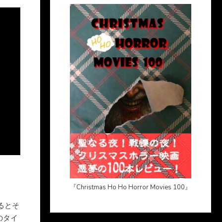
『Christmas Ho Ho Horror Movies 100』
るとそ
のタイ