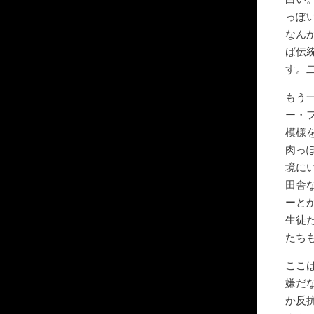
っぽ
なん
ば伝
す。
もう
ー・
模様
肉っ
境に
田舎
ーと
生徒
たち
ここ
嫌だ
か反