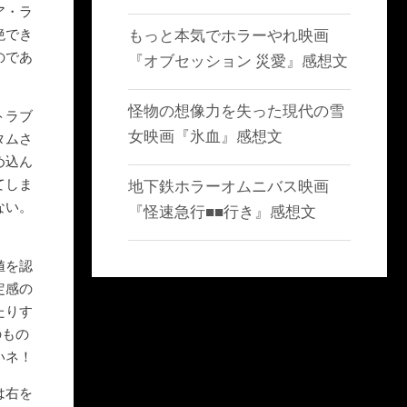
ア・ラ
絶でき
もっと本気でホラーやれ映画
のであ
『オブセッション 災愛』感想文
怪物の想像力を失った現代の雪
トラブ
女映画『氷血』感想文
タムさ
め込ん
てしま
地下鉄ホラーオムニバス映画
ない。
『怪速急行■■行き』感想文
値を認
定感の
たりす
のもの
いネ！
は右を