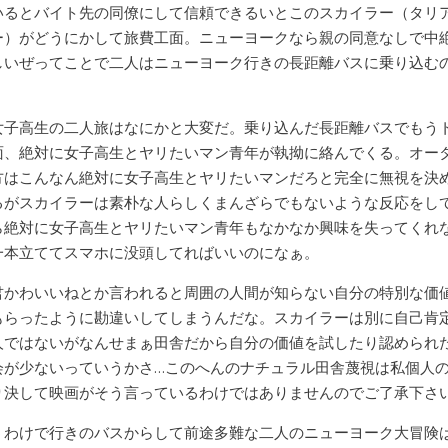
いるとバイト先の同僚にして信頼できるいとこのスカイラー（タリ
ー）がどうにかして旅費工面。ニューヨークなら親の同意なしで中
しいぜってことで二人はニューヨーク行きの長距離バスに乗り込む
。
女子高生の二人旅はなにかと大変だ。乗り込んだ長距離バスでもう
面、絶対に女子高生とヤリたいマン青年が執拗に絡んでくる。オー
方はこんなん絶対に女子高生とヤリたいマンだろと完全に無視を決
るがスカイラーは素朴な人らしくまんざらでもないような反応をし
ら絶対に女子高生とヤリたいマン青年もなかなか興味を失ってくれ
一本立ててスマホに没頭してればいいのになぁ。
君かわいいねとか言われると周囲の人間が知らない自分の特別な価
もらったように勘違いしてしまうんだな。スカイラーは別に自己肯
人ではないがなんせまぁ田舎だから自分の価値を試したり認められ
会が少ないっていうかさ…このへんのナチュラル田舎蔑視は私個人
り決して映画がそう言っているわけではありませんのでご了承下さ
うわけで行きのバスからして前途多難な二人のニューヨーク大冒険