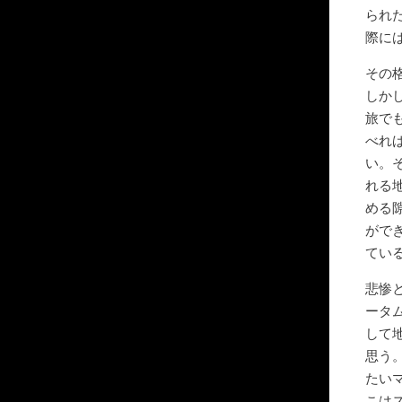
られ
際に
その
しか
旅で
べれ
い。
れる
める
がで
てい
悲惨
ータ
して
思う
たい
こは