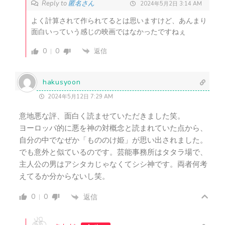
Reply to
匿名さん
2024年5月2日 3:14 AM
よく計算されて作られてるとは思いますけど、あんまり
面白いっていう感じの映画ではなかったですねぇ
0
0
返信
hakusyoon
2024年5月12日 7:29 AM
意地悪な評、面白く読ませていただきました笑。
ヨーロッパ的に悪を神の対概念と読まれていた点から、
自分の中でなぜか「もののけ姫」が思い出されました。
でも意外と似ているのです。芸能事務所はタタラ場で、
主人公の男はアシタカじゃなくてシシ神です。両者何考
えてるか分からないし笑。
0
0
返信