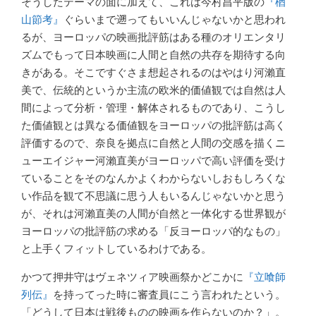
そうしたテーマの面に加えて、これは今村昌平版の
『楢
山節考』
ぐらいまで遡ってもいいんじゃないかと思われ
るが、ヨーロッパの映画批評筋はある種のオリエンタリ
ズムでもって日本映画に人間と自然の共存を期待する向
きがある。そこですぐさま想起されるのはやはり河瀨直
美で、伝統的というか主流の欧米的価値観では自然は人
間によって分析・管理・解体されるものであり、こうし
た価値観とは異なる価値観をヨーロッパの批評筋は高く
評価するので、奈良を拠点に自然と人間の交感を描くニ
ューエイジャー河瀨直美がヨーロッパで高い評価を受け
ていることをそのなんかよくわからないしおもしろくな
い作品を観て不思議に思う人もいるんじゃないかと思う
が、それは河瀨直美の人間が自然と一体化する世界観が
ヨーロッパの批評筋の求める「反ヨーロッパ的なもの」
と上手くフィットしているわけである。
かつて押井守はヴェネツィア映画祭かどこかに
『立喰師
列伝』
を持ってった時に審査員にこう言われたという。
「どうして日本は戦後ものの映画を作らないのか？」。