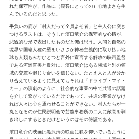
れた保守性が、作品に（観客にとっての）心地よさを生
んでいるのだと思った。
手負いの鹿が「村人だって全員よそ者」と主人公に突き
つけるラストは、そうした濱口竜介の保守的な心情が、
悲観的な形で表出したものだと俺は思う。人間と自然の
境界や国籍人種の壁をいささか神秘主義的に取り払い地
球も人類もみなひとつと言外に宣言する解放の映画監督
である河瀨直美と反対に、濱口竜介はある領域と別の領
域の交差や混じり合いを信じない。たとえ人と人が分か
り合えているように見えてもそれは『ドライブ・マイ・
カー』の演劇のように、社会的な事業の中で共通の話題
を介して繋がっているだけであって、共通の事業がなけ
れば人々は心を通わせることができない。村人たちが一
丸となるのが住民説明会で芸能事務所の二人に敵意を剥
き出しにするときだけというのはその傍証である。
濱口竜介の映画は黒沢清の映画に範を仰いでいるように