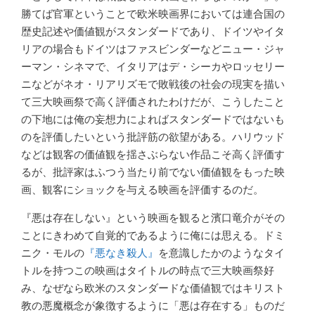
勝てば官軍ということで欧米映画界においては連合国の
歴史記述や価値観がスタンダードであり、ドイツやイタ
リアの場合もドイツはファスビンダーなどニュー・ジャ
ーマン・シネマで、イタリアはデ・シーカやロッセリー
ニなどがネオ・リアリズモで敗戦後の社会の現実を描い
て三大映画祭で高く評価されたわけだが、こうしたこと
の下地には俺の妄想力によればスタンダードではないも
のを評価したいという批評筋の欲望がある。ハリウッド
などは観客の価値観を揺さぶらない作品こそ高く評価す
るが、批評家はふつう当たり前でない価値観をもった映
画、観客にショックを与える映画を評価するのだ。
『悪は存在しない』という映画を観ると濱口竜介がその
ことにきわめて自覚的であるように俺には思える。ドミ
ニク・モルの
『悪なき殺人』
を意識したかのようなタイ
トルを持つこの映画はタイトルの時点で三大映画祭好
み、なぜなら欧米のスタンダードな価値観ではキリスト
教の悪魔概念が象徴するように「悪は存在する」ものだ