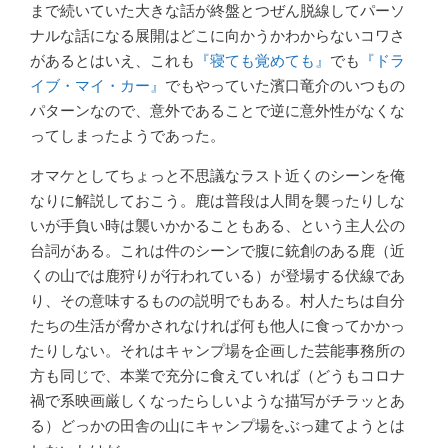
まで続いていた大きな話が終盤とつぜん脱線してパーソ
ナルな話になる展開はどこに向かうかわからないコワさ
があるとはいえ、これも
『寝ても覚めても』
でも
『ドラ
イブ・マイ・カー』
でもやっていた濱口竜介のいつもの
パターンなので、意外であることで逆に意外性がなくな
ってしまったようであった。
オマケとしてちょっと不思議なラスト近くのシーンを俺
なりに解説しておこう。鹿は普段は人間を襲ったりしな
いが手負い時は襲いかかることもある、という主人公の
台詞がある。これは件のシーンで腹に銃創のある鹿（近
くの山では鹿狩りが行われている）が登場する伏線であ
り、その意味するものの説明でもある。村人たちは自分
たちの生活が脅かされなければ何も他人に食ってかかっ
たりしない。それはキャンプ場を企画した芸能事務所の
方も同じで、本業で充分に食えていれば（どうもコロナ
禍で系映画厳しくなったらしいような描写がチラッとあ
る）どっかの田舎の山にキャンプ場をぶっ建てようとは