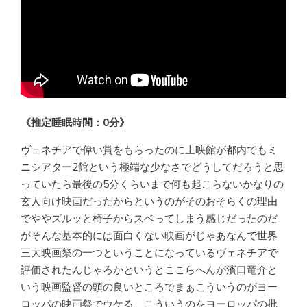
《推定睡眠時間：0分》
ヴェネチアで偉い賞をもらったのに上映館が都内でもミ
ニシアター2館という極端な少なさでどうしてだろうと思
っていたら最後の5分くらいまで何も起こらないかなりの
玄人向け映画だったからというのがそのおそらくの理由
でややズルッと椅子からスベってしまう感じだったのだ
がそんな基本的には面白くない映画がじゃあなんで世界
三大映画祭の一つということになっているヴェネチアで
評価されたんじゃろかというとここらへんが濱口竜介と
いう映画監督の頭の良いところでまぁこういうのがヨー
ロッパの映画祭でウケる、こういうのをヨーロッパの批