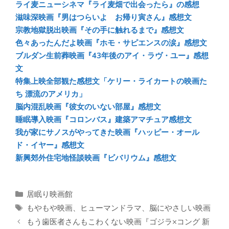
sk
b
n
ライ麦ニューシネマ『ライ麦畑で出会ったら』の感想
y
o
a
滋味深映画『男はつらいよ お帰り寅さん』感想文
宗教地獄脱出映画『その手に触れるまで』感想文
ok
色々あったんだよ映画『ホモ・サピエンスの涙』感想文
ブルダン生前葬映画『43年後のアイ・ラヴ・ユー』感想
文
特集上映全部観た感想文「ケリー・ライカートの映画た
ち 漂流のアメリカ」
脳内混乱映画『彼女のいない部屋』感想文
睡眠導入映画『コロンバス』建築アマチュア感想文
我が家にサノスがやってきた映画『ハッピー・オール
ド・イヤー』感想文
新興郊外住宅地怪談映画『ビバリウム』感想文
カ
居眠り映画館
テ
タ
もやもや映画
、
ヒューマンドラマ
、
脳にやさしい映画
ゴ
グ
もう歯医者さんもこわくない映画『ゴジラ×コング 新
リ