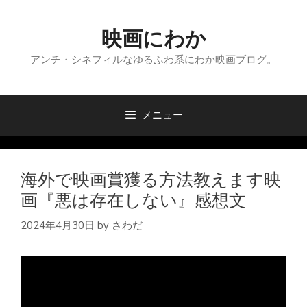
コ
ン
映画にわか
テ
ン
アンチ・シネフィルなゆるふわ系にわか映画ブログ。
ツ
へ
ス
メニュー
キ
ッ
プ
海外で映画賞獲る方法教えます映
画『悪は存在しない』感想文
2024年4月30日
by
さわだ