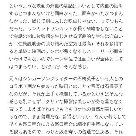
というような映画の外側の駄話はいいとして内側の話を
するとつまんないけど面白かった、面白かったがつまん
なかった、総じて別に大した映画じゃない、ってなもん
だった。ワンカットワンカットが長く省略をしないこと
で会話の間に緊張感を生じさせる演劇的な手法は面白い
が（住民説明会の張り詰めた空気は最高）それを多用す
ると単純に映画のテンポが悪くなるしストーリーが面白
いわけでもないのでシーン単位では面白いが全体として
はつまらない、とだいたいそんな感じ。
元々はシンガーソングライターの石橋英子という人との
コラボ企画から始まった映画とのことで音楽は石橋英子
なのだが、それが上手く機能しているかといえばそんな
感じも別にせず、クリアな撮影は美しいが身も蓋もなく
言ってしまえばそれはそもそもロケ地の自然が美しいか
らなので、まぁ普通だな…普通というか、なんか若くして
早くも濱口竜介による濱口竜介の縮小再生産になってい
る観もあるので、わりと残念寄りの普通ではある。それ