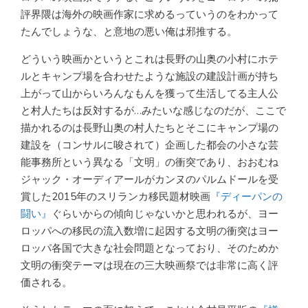
評界隈は海外の映画作家に求めるっていうのをわかって
たんでしょうな、と意地の悪い俺は邪推する。
どういう映画かというとこれは長野の山奥の小村にホテ
ルとキャンプ場を合わせたような施設の建設計画が持ち
上がって山からいろんなもんを獲って生活してる主人公
と村人たちは反対するが…みたいな感じなのだが、ここで
描かれるのは長野山奥の村人たちとそこにキャンプ場の
建設を（コンサルに唆されて）企画した都会の小さな芸
能事務所という異なる「文明」の衝突であり、おおむね
ジャック・オーディアールがカンヌのパルムドールを受
賞した2015年のスリランカ移民題材映画
『ディーパンの
闘い』
ぐらいからの傾向じゃないかと思われるが、ヨー
ロッパへの移民の流入数増に起因する文明の衝突はヨー
ロッパ各国で大きな社会問題となっており、そのためか
文明の衝突テーマは現在の三大映画祭では非常に高く評
価される。