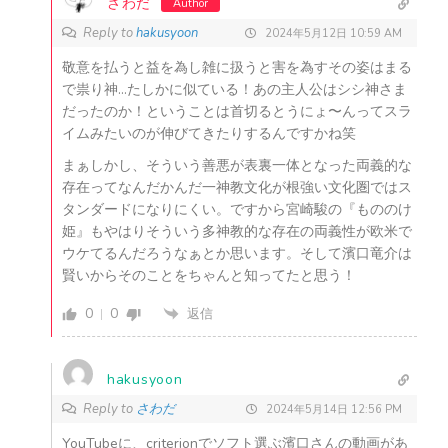
さわだ
Author
Reply to
hakusyoon
2024年5月12日 10:59 AM
敬意を払うと益を為し雑に扱うと害を為すその姿はまる
で祟り神…たしかに似ている！あの主人公はシシ神さま
だったのか！ということは首切るとうにょ〜んってスラ
イムみたいのが伸びてきたりするんですかね笑
まぁしかし、そういう善悪が表裏一体となった両義的な
存在ってなんだかんだ一神教文化が根強い文化圏ではス
タンダードになりにくい。ですから宮崎駿の『もののけ
姫』もやはりそういう多神教的な存在の両義性が欧米で
ウケてるんだろうなぁとか思います。そして濱口竜介は
賢いからそのことをちゃんと知ってたと思う！
0
0
返信
hakusyoon
Reply to
さわだ
2024年5月14日 12:56 PM
YouTubeに、criterionでソフト選ぶ濱口さんの動画があ