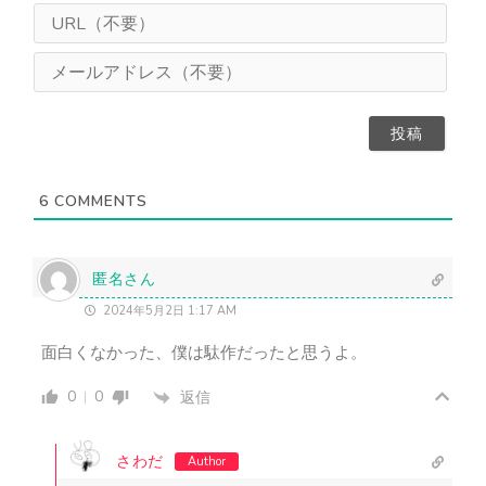
ま
U
え
R
（
L
メ
任
（
ー
意
不
ル
）
要
ア
）
ド
レ
ス
6
COMMENTS
（
不
要
）
匿名さん
2024年5月2日 1:17 AM
面白くなかった、僕は駄作だったと思うよ。
0
0
返信
さわだ
Author