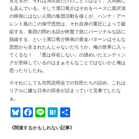
見えるが、それは演出面だけのことではなく、人間観に
も及んでいる。そして濱口竜介はそれをベースに黒沢清
の映画にはない人間の集団活動を描くが、ハンナ・アー
レント風のこの保守思想は、それ自身の重圧によって破
綻する。集団の関わる話が終盤で急にパーソナルな話に
脱線する、という濱口竜介映画の黄金パターンはそんな
思想から生まれたんじゃないだろうか。俺の世界に入っ
てくるな！ 『悪は存在しない』の謎めいたエンディン
グが意味しているのはまぁそんなことではないかと俺は
思ったりしたね。
※それにしても住民説明会での住民たちの詰め、これは
リアルに嫌な日本の田舎が詰まっていて見事でしたな
ぁ。
Bl
F
Li
H
共
u
ac
n
at
有
《関連するかもしれない記事》
e
e
e
e