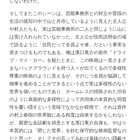
しないわけだ。
そしてまたこのシーンは、芸能事務所との対立や普段の
生活の描写の中で山と共存しているように見えた主人公
や村人たちも、実は芸能事務所の二人と同じように山に
は受け入れられていなかった、主人公が住民説明会の場
で語るように「住民だって全員よそ者」だという事実を
突きつけるものでもある。俺は濱口竜介の前作『ドライ
ブ・マイ・カー』を観たときに、この映画は一見さまざ
まなバックグラウンドを持つ人々が出てくるので多様性
尊重の映画のように見えるが、そのじつ全員が協調して
物事を進めることができるという点で実は多様性のない
世界を描いたものであり、ホームレスの排除された渋谷
のように表面的な多様性によって共同体の本質的な同質
性を覆い隠すという意味でなかなか狡猾で、それは原作
の村上春樹の世界観にある程度は由来するかもしれない
が、親密な会話劇を得意とする濱口竜介自身も、やはり
本質的には「閉じた世界」を好む保守的な映画監督なの
だと思った。そしてその言ってみれば臭味のない隠蔽さ