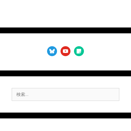
bluesky
youtube
sticky-
note
検
索: