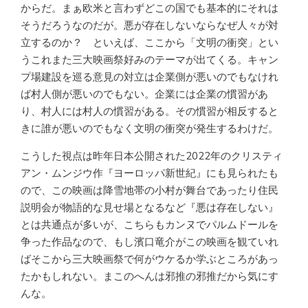
からだ。まぁ欧米と言わずどこの国でも基本的にそれは
そうだろうなのだが。悪が存在しないならなぜ人々が対
立するのか？ といえば、ここから「文明の衝突」とい
うこれまた三大映画祭好みのテーマが出てくる。キャン
プ場建設を巡る意見の対立は企業側が悪いのでもなけれ
ば村人側が悪いのでもない。企業には企業の慣習があ
り、村人には村人の慣習がある。その慣習が相反すると
きに誰が悪いのでもなく文明の衝突が発生するわけだ。
こうした視点は昨年日本公開された2022年のクリスティ
アン・ムンジウ作『ヨーロッパ新世紀』にも見られたも
ので、この映画は降雪地帯の小村が舞台であったり住民
説明会が物語的な見せ場となるなど『悪は存在しない』
とは共通点が多いが、こちらもカンヌでパルムドールを
争った作品なので、もし濱口竜介がこの映画を観ていれ
ばそこから三大映画祭で何がウケるか学ぶところがあっ
たかもしれない。まこのへんは邪推の邪推だから気にす
んな。