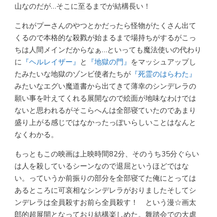
山なのだが…そこに至るまでが結構長い！
これがプーさんのやつとかだったら怪物がたくさん出て
くるので本格的な殺戮が始まるまで場持ちがするがこっ
ちは人間メインだからなぁ…といっても魔法使いの代わり
に
『ヘルレイザー』
と
『地獄の門』
をマッシュアップし
たみたいな地獄のゾンビ使者たちが
『死霊のはらわた』
みたいなエグい魔道書から出てきて薄幸のシンデレラの
願い事を叶えてくれる展開なので絵面が地味なわけでは
ないと思われるがそこらへんは全部寝ていたのであまり
盛り上がる感じではなかったっぽいらしいことはなんと
なくわかる。
もっともこの映画は上映時間82分、そのうち35分ぐらい
は人を殺しているシーンなので退屈というほどではな
い。っていうか前振りの部分を全部寝てた俺にとっては
あるところに可哀相なシンデレラがおりましたそしてシ
ンデレラは全員殺すお前ら全員殺す！ という漫☆画太
郎的超展開となっており結構楽しめた。舞踏会での大虐