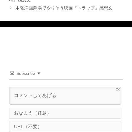
木曜洋画劇場でやりそう映画『トラップ』感想文
Subscribe
500
お
な
ま
U
え
R