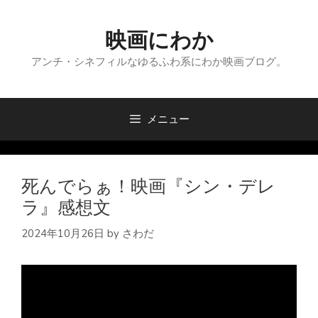
コ
ン
映画にわか
テ
ン
アンチ・シネフィルなゆるふわ系にわか映画ブログ。
ツ
へ
ス
メニュー
キ
ッ
プ
死んでらぁ！映画『シン・デレ
ラ』感想文
2024年10月26日
by
さわだ