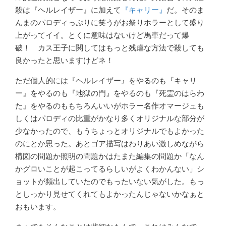
殺は『ヘルレイザー』に加えて
『キャリー』
だ。そのま
んまのパロディっぷりに笑うがお祭りホラーとして盛り
上がってイイ。とくに意味はないけど馬車だって爆
破！ カス王子に関してはもっと残虐な方法で殺しても
良かったと思いますけどネ！
ただ個人的には『ヘルレイザー』をやるのも『キャリ
ー』をやるのも『地獄の門』をやるのも『死霊のはらわ
た』をやるのももちろんいいがホラー名作オマージュも
しくはパロディの比重がかなり多くオリジナルな部分が
少なかったので、もうちょっとオリジナルでもよかった
のにとか思った。あとゴア描写はわりあい激しめながら
構図の問題か照明の問題かはたまた編集の問題か「なん
かグロいことが起こってるらしいがよくわかんない」シ
ョットが頻出していたのでもったいない気がした。もっ
としっかり見せてくれてもよかったんじゃないかなぁと
おもいます。