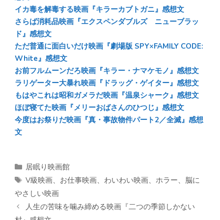
ok
イカ毒を解毒する映画『キラーカブトガニ』感想文
さらば消耗品映画『エクスペンダブルズ ニューブラッ
ド』感想文
ただ普通に面白いだけ映画『劇場版 SPY×FAMILY CODE:
White』感想文
お前フルムーンだろ映画『キラー・ナマケモノ』感想文
ラリゲーター大暴れ映画『ドラッグ・ゲイター』感想文
もはやこれは昭和ガメラだ映画『温泉シャーク』感想文
ほぼ寝てた映画『メリーおばさんのひつじ』感想文
今度はお祭りだ映画『真・事故物件パート2／全滅』感想
文
カ
居眠り映画館
テ
タ
V級映画
、
お仕事映画
、
わいわい映画
、
ホラー
、
脳に
ゴ
グ
やさしい映画
リ
人生の苦味を噛み締める映画『二つの季節しかない
ー
村』感想文