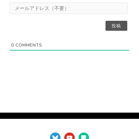
（
L
メ
任
（
ー
意
不
ル
）
要
ア
）
ド
レ
ス
0
COMMENTS
（
不
要
）
bluesky
youtube
sticky-