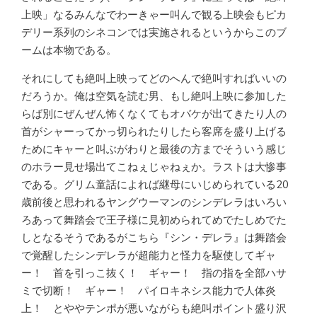
上映」なるみんなでわーきゃー叫んで観る上映会もピカ
デリー系列のシネコンでは実施されるというからこのブ
ームは本物である。
それにしても絶叫上映ってどのへんで絶叫すればいいの
だろうか。俺は空気を読む男、もし絶叫上映に参加した
らば別にぜんぜん怖くなくてもオバケが出てきたり人の
首がシャーってかっ切られたりしたら客席を盛り上げる
ためにキャーと叫ぶがわりと最後の方までそういう感じ
のホラー見せ場出てこねぇじゃねぇか。ラストは大惨事
である。グリム童話によれば継母にいじめられている20
歳前後と思われるヤングウーマンのシンデレラはいろい
ろあって舞踏会で王子様に見初められてめでたしめでた
しとなるそうであるがこちら『シン・デレラ』は舞踏会
で覚醒したシンデレラが超能力と怪力を駆使してギャ
ー！ 首を引っこ抜く！ ギャー！ 指の指を全部ハサ
ミで切断！ ギャー！ パイロキネシス能力で人体炎
上！ とややテンポが悪いながらも絶叫ポイント盛り沢