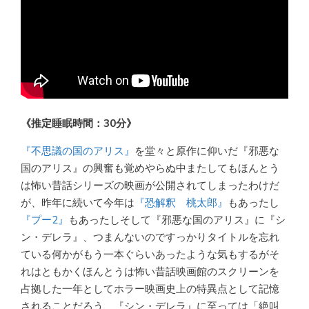
《推定睡眠時間：30分》
『不思議の国のアリス』
を堂々と原作に仰いだ『邪悪な
国のアリス』の興奮も覚めやらぬ中またしてもほんとう
は怖い昔話シリーズの映画が公開されてしまったわけだ
が、昨年に続いて今年は
『恐解釈 桃太郎』
もあったし
『プー2』
もあったしそして『邪悪な国のアリス』に『シ
ン・デレラ』、つまんないのですっかりタイトルを忘れ
ている何かがもう一本ぐらいあったような気もするがそ
れはともかくほんとうは怖い昔話映画館のスクリーンを
占拠した一年としてホラー映画史上の特異点として記憶
されることだろう、『シン・デレラ』に至っては「絶叫