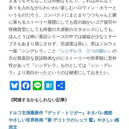
まぁでもそんなことは些細なもんで、これはみんなで
茶々を入れながらわいわい楽しむハロウィン・ホラーと
いうものだろう。コンパクトにまとまりつつちゃんと腑
に落ちるストーリー展開にしても芸の細かいゴア描写や
怪物造型にしても終盤の大虐殺のカタルシスにしても、
ほんとうは怖い童話シリーズの中では破綻が少なくチー
プさもあまり感じさせず、完成度は高い。実はノルウェ
ー版『シンデレラ』こと
『シンデレラ 三つの願い』
の
方が真面目な昔話映画なのにストーリーや世界観に意外
性があって『シンデレラ』ものとしては『シン・デレ
ラ』より面白かったというのは秘密にしておきたい。
Bl
F
Li
H
共
u
ac
n
at
有
《関連するかもしれない記事》
e
e
e
e
sk
b
n
ドルフ主演最新作『デッド・トリガー』ネタバレ感想
y
o
a
やさしい世界映画『新 デコトラのシュウ 鷲』やさしい感
想文