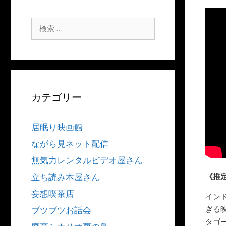
検
索:
カテゴリー
居眠り映画館
ながら見ネット配信
無気力レンタルビデオ屋さん
《推
立ち読み本屋さん
妄想喫茶店
イン
ぎる
ブツブツお話会
タゴ