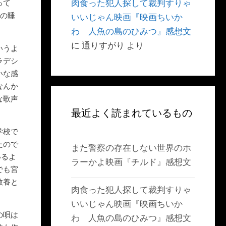
肉食った犯人探して裁判すりゃ
って
間の睡
いいじゃん映画『映画ちいか
わ 人魚の島のひみつ』感想文
に
通りすがり
より
いうよ
ラデシ
いな感
なんか
な歌声
最近よく読まれているもの
学校で
たので
また警察の存在しない世界のホ
いるよ
ラーかよ映画『チルド』感想文
でも宮
教養と
肉食った犯人探して裁判すりゃ
いいじゃん映画『映画ちいか
の唄は
わ 人魚の島のひみつ』感想文