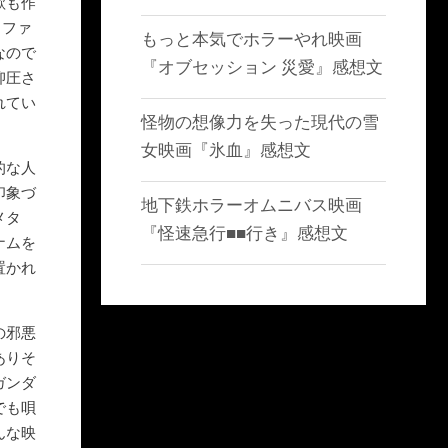
歌も作
ィファ
もっと本気でホラーやれ映画
なので
『オブセッション 災愛』感想文
抑圧さ
れてい
怪物の想像力を失った現代の雪
女映画『氷血』感想文
的な人
印象づ
地下鉄ホラーオムニバス映画
メタ
『怪速急行■■行き』感想文
ナムを
置かれ
の邪悪
ありそ
ガンダ
でも唄
んな映