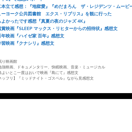
二本立て感想：『地獄愛』『めだまろん ザ・レジデンツ・ムービ
ューヨーク公共図書館 エクス・リブリス』を観に行った
ちよかったです感想『真夏の夜のジャズ 4K』
鑑賞映画『SLEEP マックス・リヒターからの招待状』感想文
百年映画『ハイゼ家 百年』感想文
学習映画『クナシリ』感想文
眠り映画館
勉強映画
、
ドキュメンタリー
、
快眠映画
、
音楽・ミュージカル
島よいとこ一度はおいで映画『島にて』感想文
ネッフリ】『ミッドナイト・ゴスペル』ながら見感想文