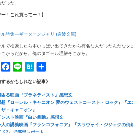
験だった。
マー！これ買ってー！】
ル詩集―ギーターンジャリ (岩波文庫)
ールで検索したら本いっぱい出てきたから有名な人だったんだなタ
そこからだから。俺のタゴール理解そこから。
Bl
F
Li
H
共
u
ac
n
at
有
連するかもしれない記事》
e
e
e
e
sk
b
n
超困る映画『プラネティスト』感想文
y
o
a
感想『ローレル・キャニオン 夢のウェストコースト・ロック』『エ
・ザ・キャニオン』
ok
インスト映画『白い暴動』感想文
い人の講義映画『フランコフォニア』『スラヴォイ・ジジェクの倒
イド2』で感想レポート