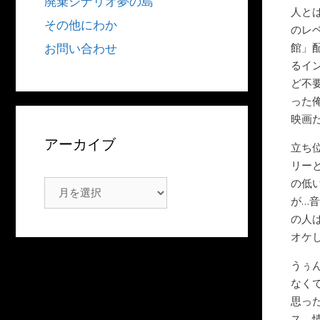
廃棄シナリオ夢の島
人と
その他にわか
のレ
館」
お問い合わせ
るイ
ど不
った
映画
アーカイブ
立ち
リー
の低
ア
が…
ー
の人
カ
オケ
イ
ブ
うぅ
なく
思っ
ス、