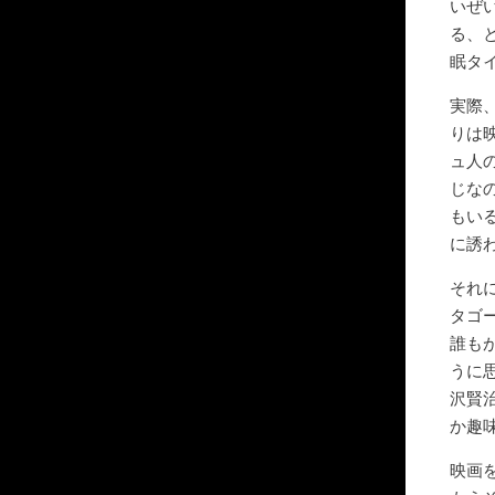
いぜ
る、
眠タ
実際
りは
ュ人
じな
もい
に誘
それ
タゴ
誰も
うに
沢賢
か趣
映画