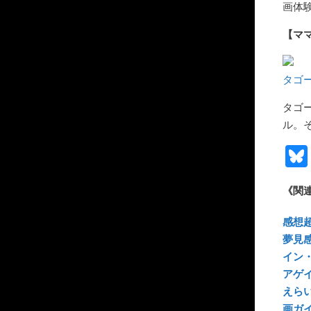
画体
【マ
タゴー
タゴ
ル。
《関
感想
夢見
イン
アゲ
えら
画ガ