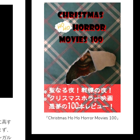
『Christmas Ho Ho Horror Movies 100』
に高す
まず、
ンガル