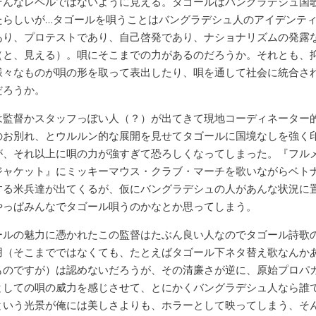
そんなレベルではないように見える。タゴールはバングラデシュ国
たらしいが…タゴールを唄うことはバングラデシュ人のアイデンテ
あり、プロテストであり、自己啓発であり、ナショナリズムの発露
（と、見える）。唄にそこまでの力があるのだろうか。それとも、
様々なものが唄の形を取って表出したり、唄を通して社会に統合さ
だろうか。
は監督かスタッフっぽい人（？）が出てきて現地コーディネーター
のお別れ、とウルルン的な展開を見せてタゴールに国境なしを強く
が、それ以上に唄の力が強すぎて恐ろしくなってしまった。『フル
ジャケット』にミッキーマウス・クラブ・マーチを歌いながらベト
する米兵達が出てくるが、仮にバングラデシュの人があんな状況に
やっぱみんなでタゴール唄うのかなとか思ってしまう。
ールの魅力に憑かれたこの監督はたぶん良い人なのでタゴール詩歌
用（そこまでではなくても、たとえばタゴール下ネタ替え歌なんか
ものですが）は認めないだろうが、その清廉さが逆に、原始プロパ
としての唄の威力を感じさせて、とにかくバングラデシュ人なら誰
という光景が俺には美しさよりも、ホラーとして映ってしまう、そ