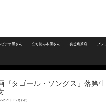
ルビデオ屋さん
立ち読み本屋さん
妄想喫茶店
ブツ
画『タゴール・ソングス』落第生
文
年5月21日
by
さわだ