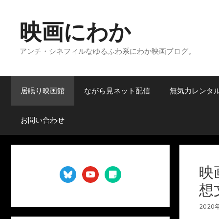
コ
ン
映画にわか
テ
ン
アンチ・シネフィルなゆるふわ系にわか映画ブログ。
ツ
へ
ス
キ
居眠り映画館
ながら見ネット配信
無気力レンタ
ッ
プ
お問い合わせ
映
bluesky
youtube
sticky-
note
想
2020