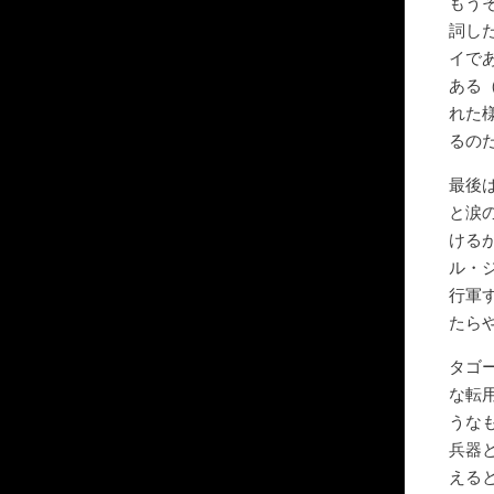
もう
詞し
イで
ある
れた
るの
最後
と涙
ける
ル・
行軍
たら
タゴ
な転
うな
兵器
える