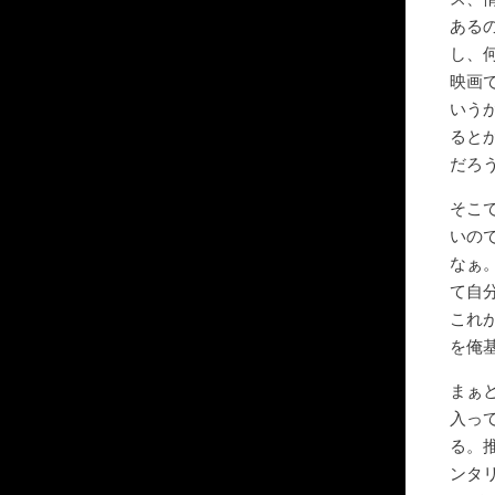
ある
し、
映画
いう
ると
だろ
そこ
いの
なぁ
て自
これ
を俺
まぁ
入っ
る。
ンタ