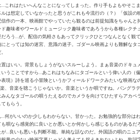
は…これはたいへんなことになってしまった。作り手もよもやそこ
ベルは想定していなかったと思うがこれも今流行の（？）「仮設の
配信作の一本、映画館でやっていたら観るのは前提知識をちゃんと
ンド趣味者やワールドミュージック趣味者であろうから各種レクチ
要だろう…が、配信の気軽さもあってクリックひとつなんとなく観
俺にとっては知の迷宮、意識の迷子。ゴダール映画よりも難解なタ
だ。
位置はいい。背景もしょうがないスルーしよう。まぁ音楽のドキュ
ということですから…あこれはちなみにタゴールという偉い人の（
い表現）詩を巡る小冒険というかフィールドワークみたいな映画な
音楽、音楽を聴こうじゃないか。音楽というか唄ですね。バングラ
はみんなタゴールの唄うたえるのでカメラを向けてひたすらアカペ
してもらう。
ん…何がいいのか少しもわからない。甘かった。お勉強的な部分は
ても唄なら感覚的に良いとか悪いとか何かしら感じるものがあるだ
たが…良いも悪いも判断不能。単純な話なのだ。外国語の唄のニュ
情報量の少ない映画字幕じゃどう考えても捉えきれないよね。歌詞