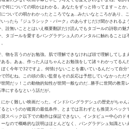
ので何についての唄かはわかる。あなたをずっと待ってます～とか
何についての唄かわかったところでなぁ…みたいなところがあり、
でいったら『ジュラシック・パーク』のあらすじだけ聞かされるよ
か、詮無いこととはいえ概要翻訳だけ読んでもタゴールの詩歌の魅
か、タゴールを愛するバングラデシュ人のメンタルに触れることは
う。
で、物を言うのがお勉強。肌で理解できなければ頭で理解してしま
である。あぁ、作った人はちゃんとお勉強をして諸々わかってるん
。ぼく今年で32ですよ。何情けないことを書いているんだって自分
分で凹むね。この頭の良い監督もその反応は予想していなかっただ
が世間だッ！この動物的知性が世間一般なのだ…勝手に世間の教育
基準にするなという話だが。
とにかく難しい映画だった。インド/バングラデシュの歴史がちゃん
てるというのが鑑賞の最低条件、とまでは言わずとも推奨スペック
推奨スペック以下での動作は保証できない。インタビュー中心のド
リーなので概略的な説明はほとんどなく、バングラデシュ知識とい