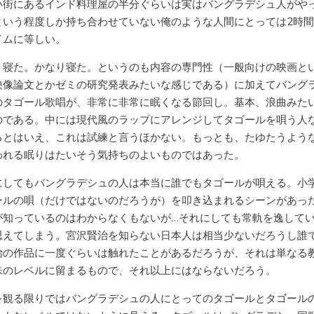
い街にあるインド料理屋の半分ぐらいは実はバングラデシュ人がや
という程度しか持ち合わせていない俺のような人間にとっては2時
イムに等しい。
、寝た。かなり寝た。というのも内容の専門性（一般向けの映画と
映像論文とかゼミの研究発表みたいな感じである）に加えてバング
のタゴール歌唱が、非常に非常に眠くなる節回し。基本、浪曲みた
のである。中には現代風のラップにアレンジしてタゴールを唄う人
るとはいえ、これは試練と言うほかない。もっとも、たゆたうよう
われる眠りはたいそう気持ちのよいものではあった。
にしてもバングラデシュの人は本当に誰でもタゴールが唄える。小
ールの唄（だけではないのだろうが）を叩き込まれるシーンがあっ
が知っているのはわからなくもないが…それにしても常軌を逸して
思えてしまう。宮沢賢治を知らない日本人は相当少ないだろうし誰
治の作品に一度ぐらいは触れたことがあるだろうが、それは単なる
味のレベルに留まるもので、それ以上にはならないだろう。
を観る限りではバングラデシュの人にとってのタゴールとタゴール