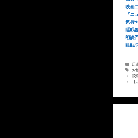
映画
『ニ
気持
睡眠
朗読
睡眠
カ
居
テ
タ
お
ゴ
グ
飛
リ
【
ー