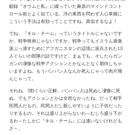
顧録『オウムと私』に綴っていた麻原のマインドコント
ロール術とよく似ている。洋の東西を問わず人心掌握に
こういう手法は有効ってことですね。真似するなよ！
でね、『キル・チーム』っていうタイトルじゃないです
か。戦争映画じゃないですか。戦争ってもイスラム過激
派ぶっ潰すためにアフガニスタンの辺境に派兵された10
人ぐらいの部隊の話ですけど。まぁでも、そしたらガン
ガンの凄惨な戦争アクションとかなんとなく期待しちゃ
いますよね。もうバンバン人なんか死んじゃって肉片飛
んじゃって。
それね、3割ぐらい正解。バンバン人は死ぬし凄惨に死
ぬ。でもアクションとかは全然なかったね。だって相手
民間人だもの。民間人だし殺しやすいように子供だった
りするもの。それは盛り上がらないわ～むしろ盛り下が
るわ～たしかに『キル・チーム』には違いないけれども
さ～。