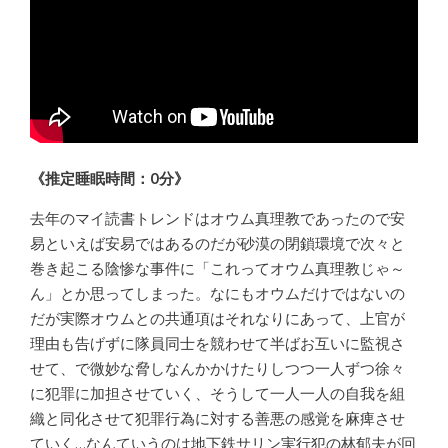
《推定睡眠時間：0分》
去年のマイ読書トレンドはオウム真理教であったので安
易といえば安易ではあるのだが砂漠の閉鎖環境で次々と
巻き起こる陰惨な事件に「これってオウム真理教じゃ～
ん」とか思ってしまった。なにもオウムだけではないの
だが実際オウムとの共通項はそれなりにあって、上官が
理由も告げずに隊員同士を競わせて半ばお互いに監視さ
せて、で微妙な脅しなんかかけたりしつつ一人ずつ徐々
に犯罪に加担させていく、そうして一人一人の自我を組
織と同化させて犯罪行為に対する善悪の感覚を麻痺させ
ていく…なんていうのは地下鉄サリン実行犯の林郁夫が回