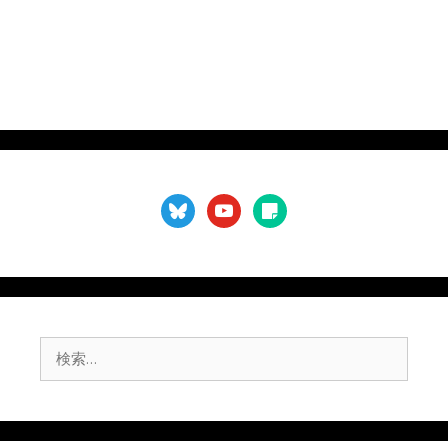
bluesky
youtube
sticky-
note
検
索: