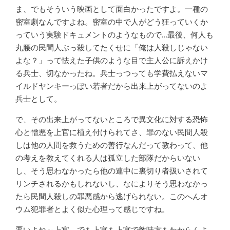
ま、でもそういう映画として面白かったですよ。一種の
密室劇なんですよね。密室の中で人がどう狂っていくか
っていう実験ドキュメントのようなもので…最後、何人も
丸腰の民間人ぶっ殺してたくせに「俺は人殺しじゃない
よな？」って怯えた子供のような目で主人公に訴えかけ
る兵士、切なかったね。兵士っつっても学費払えないマ
イルドヤンキーっぽい若者だから出来上がってないのよ
兵士として。
で、その出来上がってないところで異文化に対する恐怖
心と憎悪を上官に植え付けられてさ、罪のない民間人殺
しは他の人間を救うための善行なんだって教わって、他
の考えを教えてくれる人は孤立した部隊だからいない
し、そう思わなかったら他の連中に裏切り者扱いされて
リンチされるかもしれないし、なによりそう思わなかっ
たら民間人殺しの罪悪感から逃げられない。このへんオ
ウム犯罪者とよく似た心理って感じですね。
悪いよね～上官。でも上官も上官で敵味方もわからんよ