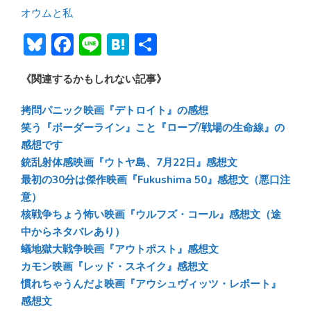
オウムと私
Bl
F
Li
H
共
u
ac
n
at
有
《関連するかもしれない記事》
e
e
e
e
sk
b
n
拷問パニック映画『デトロイト』の感想
y
o
a
笑う『ボーダーライン』こと『ロープ/戦場の生命線』の
感想です
ok
銃乱射体感映画『ウトヤ島、7月22日』感想文
最初の30分は傑作映画『Fukushima 50』感想文（悪口注
意）
核戦争ちょう怖い映画『ウルフズ・コール』感想文（途
中からネタバレあり）
蟻地獄大戦争映画『アウトポスト』感想文
カモン映画『レッド・スネイク』感想文
慣れちゃうんだよ映画『アウシュヴィッツ・レポート』
感想文