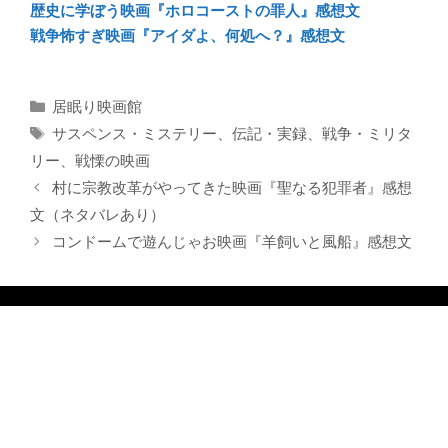
歴史に学ぼう映画『ホロコーストの罪人』感想文
戦争怖すぎ映画『アイダよ、何処へ？』感想文
カ
居眠り映画館
テ
タ
サスペンス・ミステリー
、
伝記・実録
、
戦争・ミリタ
ゴ
グ
リー
、
戦慄の映画
リ
村に宗教改革がやってきた映画『聖なる犯罪者』感想
ー
文（ネタバレあり）
コンドームで遊んじゃお映画『羊飼いと風船』感想文