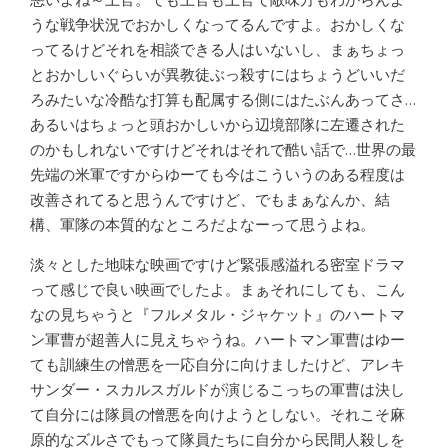
うな戦争状況でおかしくなってるんですよ。おかしくな
ってるけどそれを相談できる人はいないし、まぁちょっ
とおかしいぐらいが異教徒ぶっ殺すにはちょうどいいだ
ろみたいな冷酷な打算も配属する側にはたぶんあってさ…
あるいはちょっと頭おかしいから辺境部隊に左遷された
のかもしれないですけどそれはそれで酷い話で…世界の最
先端の米軍ですからゆーても今はこういうのある程度は
改善されてると思うんですけど、でもまぁなんか、結
構、軍隊の本質的なところだよなーって思うよね。
淡々とした地味な映画ですけど緊張感溢れる密室ドラマ
って感じで良い映画でしたよ。まぁそれにしても、こん
なの見ちゃうと『フルメタル・ジャケット』のハートマ
ン軍曹が超善人に見えちゃうね。ハートマン軍曹はゆー
ても訓練生の憎悪を一応自分に向けましたけど、アレキ
サンダー・スカルスガルドが演じるこっちの軍曹は決し
て自分には隊員の憎悪を向けようとしない。それこそ麻
原的なズルさでもって隊員たちに自分から民間人殺しを