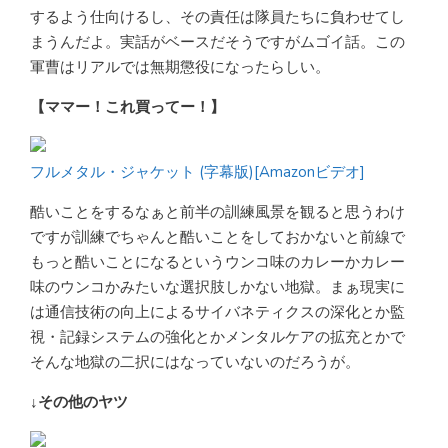
するよう仕向けるし、その責任は隊員たちに負わせてし
まうんだよ。実話がベースだそうですがムゴイ話。この
軍曹はリアルでは無期懲役になったらしい。
【ママー！これ買ってー！】
フルメタル・ジャケット (字幕版)[Amazonビデオ]
酷いことをするなぁと前半の訓練風景を観ると思うわけ
ですが訓練でちゃんと酷いことをしておかないと前線で
もっと酷いことになるというウンコ味のカレーかカレー
味のウンコかみたいな選択肢しかない地獄。まぁ現実に
は通信技術の向上によるサイバネティクスの深化とか監
視・記録システムの強化とかメンタルケアの拡充とかで
そんな地獄の二択にはなっていないのだろうが。
↓その他のヤツ