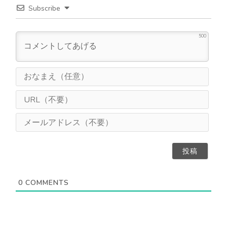
Subscribe
500
お
な
ま
U
え
R
（
L
メ
任
（
ー
意
不
ル
）
要
ア
）
ド
レ
ス
0
COMMENTS
（
不
要
）