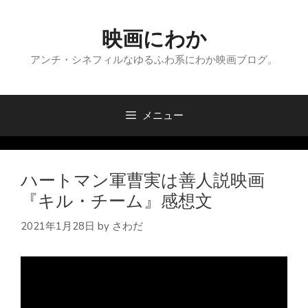
コ
ン
映画にわか
テ
ン
アンチ・シネフィルなゆるふわ系にわか映画ブログ。
ツ
へ
ス
メニュー
キ
ッ
プ
ハートマン軍曹実は善人説映画
『キル・チーム』感想文
2021年1月28日
by
さわだ