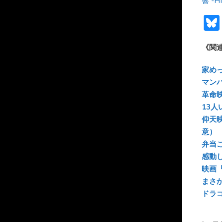
響 -H
《関
家め
マン
革命
13
仰天
意）
弁当
感動
映画
まさ
ドラ