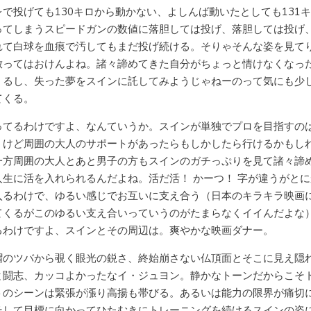
レで投げても130キロから動かない、よしんば動いたとしても131
ってしまうスピードガンの数値に落胆しては投げ、落胆しては投げ
れて白球を血痕で汚してもまだ投げ続ける。そりゃそんな姿を見て
放ってはおけんよね。諸々諦めてきた自分がちょっと情けなくなっ
くるし、失った夢をスインに託してみようじゃねーのって気にも少
てくる。
ってるわけですよ、なんていうか。スインが単独でプロを目指すの
うけど周囲の大人のサポートがあったらもしかしたら行けるかもし
一方周囲の大人とあと男子の方もスインのガチっぷりを見て諸々諦
人生に活を入れられるんだよね。活だ活！ かーつ！ 字が違うがと
入るわけで、ゆるい感じでお互いに支え合う（日本のキラキラ映画
てくるがこのゆるい支え合いっていうのがたまらなくイイんだよな
るわけですよ、スインとその周辺は。爽やかな映画ダナー。
帽のツバから覗く眼光の鋭さ、終始崩さない仏頂面とそこに見え隠
と闘志、カッコよかったなイ・ジュヨン。静かなトーンだからこそ
トのシーンは緊張が漲り高揚も帯びる。あるいは能力の限界が痛切
そして目標に向かってひたむきにトレーニングを続けるスインの姿