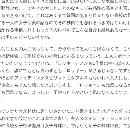
て言えばって感じですけど最初に書いたみたいに大した映画じゃな
『野球少女』。でもその大したことのなさって共感性の高さとも言
ともできるわけで。これはあくまで韓国のあまり目立たない高校の
する一人の女子部員の話なのでその独自性を忘れるべきではないけ
描かれる事柄よりももっと下のレベルでこんな自分も経験あるなー
人は多いんじゃないすかね。
はなにも女の人に限らなくて、野球やってる人にも限らなくて、こ
の挫折体験って高校ぐらいの時にはあるよなっていう…まぁスポー
てだいたいそうですけどね。『ロッキー』とかも1作目はやっぱそ
もんな。誰にでもとは言わずとも『ロッキー』刺さるじゃないです
ーほどのファイティングスピリットもタフネスもない我々凡人にも
球少女』もそんな感じだと思いますよ。『ロッキー』も元気になる
ても元気になる。よっしゃ一丁やったろかという気になるんですよ
く。
ろでシナリオが起伏に乏しいみたいなこと書きましたけどその分っ
あれですが設定がこれは非常に良い。主人公スイン（イ・ジュヨン
一の高校女子野球部員（女子野球部、ではなく女子の野球部員）で