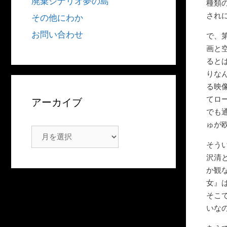
廃棄シナリオ夢の島
種類
され
その他にわか
お問い合わせ
で、
画と
ると
りな
る映
てロ
アーカイブ
でも
ゅが
ア
そう
ー
沢清
カ
か観
イ
女』
ブ
そこ
いな