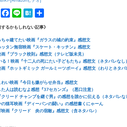
IBIKI-[Amazonビデオ]
Bl
F
Li
H
共
u
ac
n
at
有
連するかもしれない記事》
e
e
e
e
sk
b
n
っちゃ建てたい映画『ガラスの城の約束』感想文
y
o
a
ハッタン無宿映画『スケート・キッチン』感想文
映画『ブラック校則』感想文（テレビ版未見）
ok
人いる！映画『十二人の死にたい子どもたち』感想文（ネタバレなし
映画『ホットギミック ガールミーツボーイ』感想文（わりとネタバ
こわい映画『今日も嫌がらせ弁当』感想文
した人は読むなよ感想『37セカンズ』（悪口注意）
『クリード チャンプを継ぐ男』の感想を誰かに伝える（ネタバレな
かの猫耳映画『ディーパンの闘い』の感想書くにゃーん
ゴ映画『クリード 炎の宿敵』感想文（含ネタバレ）