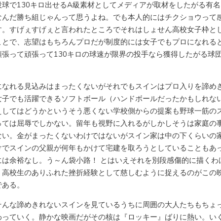
投球で130キロ出せるA級素材としてメディアが取材をしたがる有名
なんだ勝ち組じゃんって思うよね。でも本人的にはチクショウって
す。すげぇすげぇと言われたところでそれはしょせん高校女子枠と
ことで、志望はもちろんプロだが制度的には女子でもプロになれる
頑張って頑張って130キロの球速が限界の投手なら獲得したがる球
。
になれる見込みはまったくないがそれでもスインはプロ入りを諦め
女子でも活躍できるソフトボール（ハンドボールだったかもしれな
えしてはどうかというそう悪くない学校側からの提案も野球一筋の
っては屈辱でしかない。留年も視野に入れるがしかしそうは家庭の
ない。金がまったくないわけではないがスイン家は中の下くらいの
けでスインの父親が何年もかけて宅建を取ろうとしていることもあ
には余裕なし。う～ん袋小路！ とはいえそれを別段感傷的に描くわ
、高校生のありふれた挫折経験として慈しむように捉えるのがこの
である。
そんな諦めきれないスインを見ているうちに周囲の大人たちもちょ
わっていく。静かな映画だがその核は『ロッキー』ばりに熱い。い