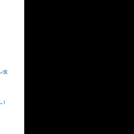
）
レ注
し）