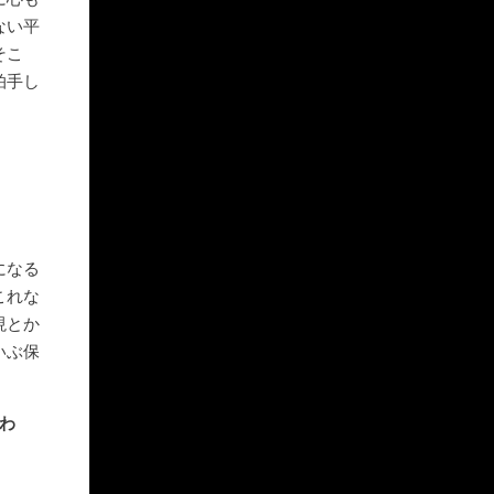
ない平
そこ
拍手し
になる
これな
現とか
いぶ保
わ