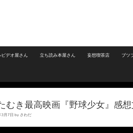
ルビデオ屋さん
立ち読み本屋さん
妄想喫茶店
ブツ
たむき最高映画『野球少女』感想
年3月7日
by
さわだ