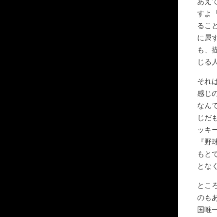
あえ
すよ
るこ
に属
も、
じる
それ
感じ
なん
じだ
ッキ
『野
もと
とな
とこ
のも
国唯