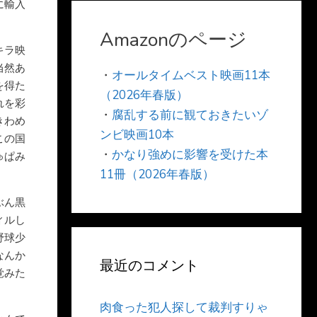
に輸入
。
Amazonのページ
キラ映
当然あ
・
オールタイムベスト映画11本
を得た
（2026年春版）
れを彩
・
腐乱する前に観ておきたいゾ
きわめ
ンビ映画10本
この国
・
かなり強めに影響を受けた本
ゅぱみ
11冊（2026年春版）
ぶん黒
ィルし
野球少
なんか
最近のコメント
覚みた
肉食った犯人探して裁判すりゃ