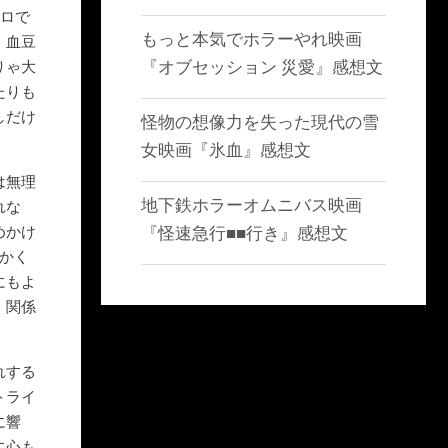
キロで
もっと本気でホラーやれ映画
、血豆
『オブセッション 災愛』感想文
りゃ大
たりも
しだけ
怪物の想像力を失った現代の雪
女映画『氷血』感想文
は無理
地下鉄ホラーオムニバス映画
れな
めかけ
『怪速急行■■行き』感想文
にかく
にもよ
）関係
れする
トライ
に響
に心も