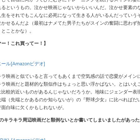
れるというもの。泣かせ映画じゃないからいいんだ。泣かせ要素の
人生をそれでもこんなに必死になって生きる人がいるんだっていう
泣かせるんだよ（最初はナメてた男子たちがスインの奮闘に思わず
うとことかな）。
マー！これ買ってー！】
ール[Amazonビデオ]
キラ映画と似ていると言ってもあくまで空気感の話で恋愛がメイン
キラ映画だと題材的な類似作はちょっと思い浮かばない。とはいえ
は比較的近いものがあるんじゃないだろうか。地味にジェンダー表
先端（先端とかあるのか知らないが）の『野球少女』に比べればだ
で面白味に欠くかもしれないが。
本のキラキラ周辺映画だと類例ないとか書いてしまいましたがあった