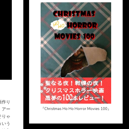
画作り
、アー
『Christmas Ho Ho Horror Movies 100』
そりゃ
ういう