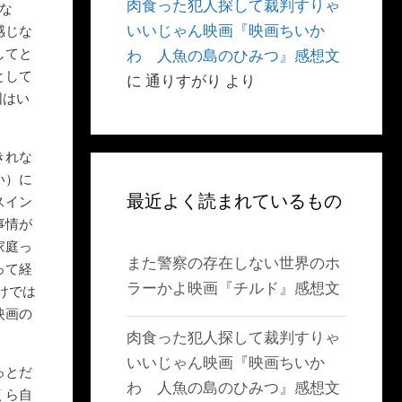
肉食った犯人探して裁判すりゃ
な
いいじゃん映画『映画ちいか
感じな
してと
わ 人魚の島のひみつ』感想文
として
に
通りすがり
より
団はい
きれな
い）に
最近よく読まれているもの
スイン
事情が
家庭っ
また警察の存在しない世界のホ
って経
ラーかよ映画『チルド』感想文
けでは
映画の
肉食った犯人探して裁判すりゃ
いいじゃん映画『映画ちいか
っとだ
わ 人魚の島のひみつ』感想文
くら自