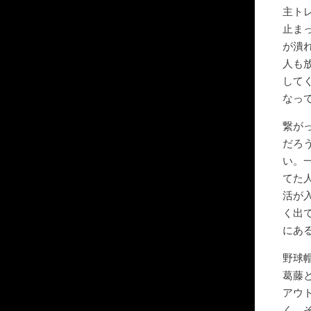
主ト
止ま
が潰
人も
して
なっ
繋が
だろ
い。
てた
活が
く出
にあ
野球
葛藤
アウ
く。