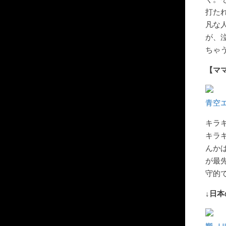
打た
凡な
が、
ちゃ
【マ
青空エ
キラ
キラ
んか
が最
守的
↓日