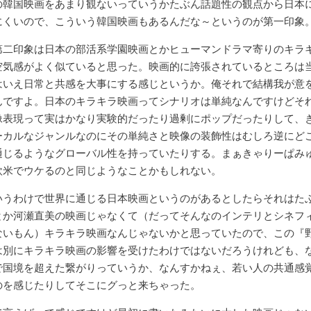
の韓国映画をあまり観ないっていうかたぶん話題性の観点から日本
にくいので、こういう韓国映画もあるんだな～というのが第一印象
第二印象は日本の部活系学園映画とかヒューマンドラマ寄りのキラ
空気感がよく似ていると思った。映画的に誇張されているところは
はいえ日常と共感を大事にする感じというか。俺それで結構我が意
んですよ。日本のキラキラ映画ってシナリオは単純なんですけどそ
像表現って実はかなり実験的だったり過剰にポップだったりして、
ーカルなジャンルなのにその単純さと映像の装飾性はむしろ逆にど
通じるようなグローバル性を持っていたりする。まぁきゃりーぱみ
欧米でウケるのと同じようなことかもしれない。
いうわけで世界に通じる日本映画というのがあるとしたらそれはた
とか河瀬直美の映画じゃなくて（だってそんなのインテリとシネフ
ないもん）キラキラ映画なんじゃないかと思っていたので、この『
は別にキラキラ映画の影響を受けたわけではないだろうけれども、
で国境を超えた繋がりっていうか、なんすかねぇ、若い人の共通感
のを感じたりしてそこにグっと来ちゃった。