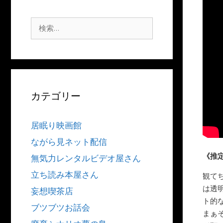
検
索:
カテゴリー
居眠り映画館
ながら見ネット配信
《推
無気力レンタルビデオ屋さん
立ち読み本屋さん
観て
は透
妄想喫茶店
ト的
ブツブツお話会
まぁ