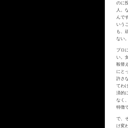
のに
人。
んで
いう
も、
ない
プロ
い。
鞍替
にと
許さ
てわ
済的
なく
特徴
で、
け変