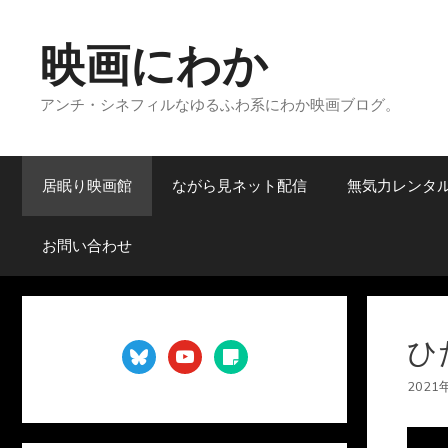
コ
ン
映画にわか
テ
ン
アンチ・シネフィルなゆるふわ系にわか映画ブログ。
ツ
へ
ス
キ
居眠り映画館
ながら見ネット配信
無気力レンタ
ッ
プ
お問い合わせ
ひ
bluesky
youtube
sticky-
note
2021