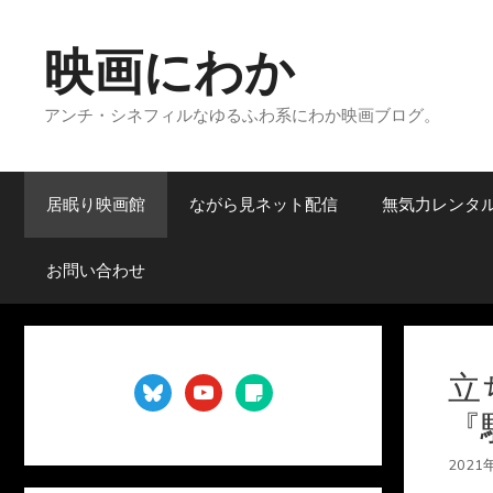
コ
ン
映画にわか
テ
ン
アンチ・シネフィルなゆるふわ系にわか映画ブログ。
ツ
へ
ス
キ
居眠り映画館
ながら見ネット配信
無気力レンタ
ッ
プ
お問い合わせ
立
bluesky
youtube
sticky-
note
『
2021