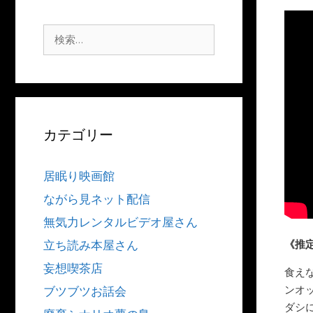
検
索:
カテゴリー
居眠り映画館
ながら見ネット配信
無気力レンタルビデオ屋さん
《推
立ち読み本屋さん
妄想喫茶店
食え
ンオ
ブツブツお話会
ダシ