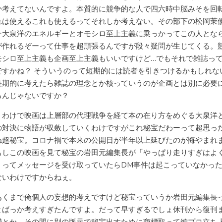
か考えてないんですよ。本質的に競争的な人で四六時中脳みそを回
れは使えるこれも使えるってそれしか考えない。その部下の松岡茉
そ大泉洋のエネルギーとオモシロ至上主義に乗っかってこの人とな
が作れるぞーって仕事を超頑張るんですが段々疑問が生じてくる。
モシロ至上主義も企画至上主義もいいですけど…でもそれで雑誌っ
ですかね？ そういうのって短期的には読者を引きつけるかもしれな
長期的に考えたら雑誌の理念とか核っていうのが企画とは別に必要
るんじゃないですか？
うわけで映画は上層部の代理戦争を経て本の在り方をめぐる大泉洋
の対決に物語が収斂していくわけですがこれ秘宝だわーって超思っ
ね超秘宝。コロナ禍で本来の公開日が半年以上延びたのが悔やまれ
もしこの映画を見て秘宝の岩田元編集長が「やっぱり走りすぎはよ
」ってメッセージを受け取っていたらDM事件は起こっていなかっ
ないわけですからねぇ。
あくまで俺個人の妄想的考えですけど秘宝っていうか岩田元編集長
とばっか考えすぎたんですよ。だって早すぎるでしょ休刊から復刊
満とか。その間に別の版元で秘宝出すために商標取って編プロ立ち