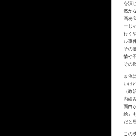
を演
然か
画秘
ーじ
行く
ル事
その
情や
その
ま俺
いけ
（政
内紛
面白
絵』
だと
この