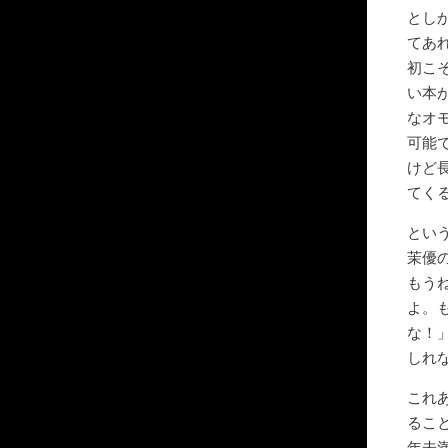
とし
てあ
初こ
い本
なオ
可能
けど
てく
とい
茉優
もう
よ。
な！
しれ
これ
るこ
年未