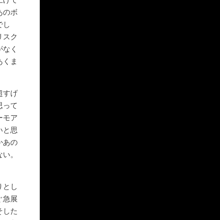
あのボ
でし
リスク
がなく
あくま
超すげ
思って
ーモア
いと思
かあの
ない。
りとし
ぐ急展
そした