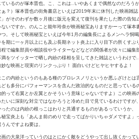
じているのが塚本晋也。こ、これは…いやあくまで偶然なのだろう
なぁ？）塚本晋也の街角書店といえば2019年末に休刊した映画雑誌
宝」がそのわずか数ヶ月後に版元を変えて復刊を果たした際の告知
ゃないですか。のんこと能年玲奈が映画秘宝ありますかーって塚本
やつ。そして映画秘宝といえば今年1月の編集長によるメンヘラ恫
件を期に一ヶ月以上にも及ぶ長期ネット炎上に入り目下の所くすぶ
過程で編集部員や相談役やライターなどなどの関係者が次々に編集
不満をツイッターで晒し内紛の様相を呈してきた雑誌というわけで
微妙な映画と現実のリンクっぷり！ 面白いけどヒヤヒヤするよ！
はこの内紛というのもある種のプロレスノリというか悪ふざけとは
れども多分にパフォーマンスを含んだ政治的なものだと思っている
治的って右翼とか左翼とかそういう意味じゃないですよ）この映画
みたいに深刻な対立ではなかろうと冷めた目で見ているわけですが
かったのは内紛の根っこはわりと共通するものがあるっていうか、
も秘宝炎上も「あんま前のめりで走ってばかりいちゃダメですよ」
思うんですよね要は。
映画の大泉洋っていうのはとにかく敵をどうやって出し抜くかって