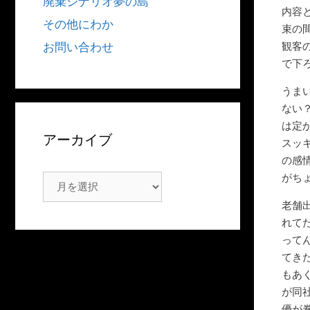
廃棄シナリオ夢の島
内容
その他にわか
束の
観客
お問い合わせ
で下
うま
ない
は定
アーカイブ
スッ
の感
がち
ア
ー
老舗
カ
れて
イ
って
ブ
てき
もあ
が同
優が