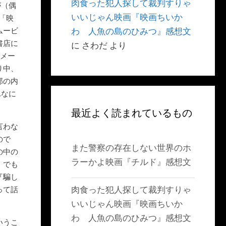
肉食った犯人探して裁判すりゃ
が（偶
いいじゃん映画『映画ちいか
「映
ムービ
わ 人魚の島のひみつ』感想文
書店に
に
さわだ
より
喝メー
り中、
部の内
…なに
最近よく読まれているもの
言わな
ので
また警察の存在しない世界のホ
の中の
ラーかよ映画『チルド』感想文
、でも
『騙し
肉食った犯人探して裁判すりゃ
って話
いいじゃん映画『映画ちいか
わ 人魚の島のひみつ』感想文
いうこ