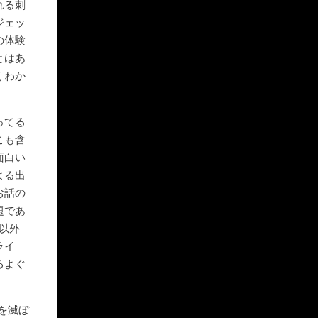
れる刺
ジェッ
の体験
とはあ
くわか
ってる
こも含
面白い
よる出
お話の
題であ
以外
ライ
るよぐ
を滅ぼ