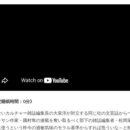
定睡眠時間：0分》
ないカルチャー雑誌編集長の大泉洋が対立する同じ社の文芸誌から
ッサン作家・國村隼の連載を奪い取るべく部下の雑誌編集者・松岡
に使うという昨今の過敏気味のモラル基準からすれば危ういな～と