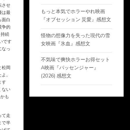
転させ
もっと本気でホラーやれ映画
優は最
『オブセッション 災愛』感想文
ら面白
競争的
て持続
怪物の想像力を失った現代の雪
いです
女映画『氷血』感想文
になっ
不気味で爽快ホラーお得セット
A映画『パッセンジャー』
と松岡
たよ。
(2026) 感想文
ます
くない
たかも
って走
まで半
上げて