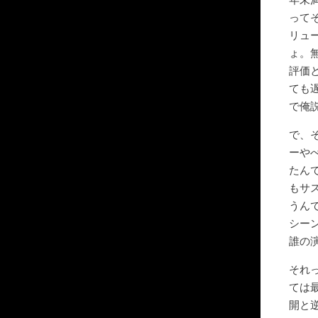
って
リュ
ょ。
評価
ても
で俺
で、
ーや
たん
もサ
うん
シー
誰の
それ
ては
開と