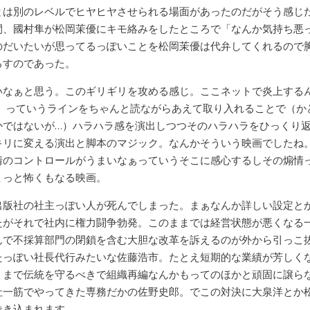
とは別のレベルでヒヤヒヤさせられる場面があったのだがそう感じ
間、國村隼が松岡茉優にキモ絡みをしたところで「なんか気持ち悪
のだいたいが思ってるっぽいことを松岡茉優は代弁してくれるので
ろすのであった。
いなぁと思う。このギリギリを攻める感じ。ここネットで炎上する
？ っていうラインをちゃんと読ながらあえて取り入れることで（か
かではないが…）ハラハラ感を演出しつつそのハラハラをひっくり
キリに変える演出と脚本のマジック。なんかそういう映画でしたね
情のコントロールがうまいなぁっていうそこに感心するしその煽情
ょっと怖くもなる映画。
出版社の社主っぽい人が死んでしまった。まぁなんか詳しい設定と
たがそれで社内に権力闘争勃発。このままでは経営状態が悪くなる
んで不採算部門の閉鎖を含む大胆な改革を訴えるのが外から引っこ
たっぽい社長代行みたいな佐藤浩市。たとえ短期的な業績が芳しく
くまで伝統を守るべきで組織再編なんかもってのほかと頑固に譲ら
社一筋でやってきた専務だかの佐野史郎。でこの対決に大泉洋とか
巻き込まれます。