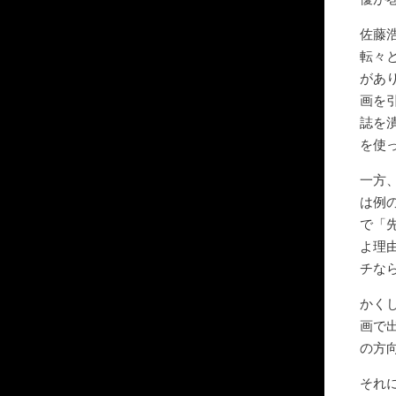
佐藤
転々
があ
画を
誌を
を使
一方
は例
で「
よ理
チな
かく
画で
の方
それ