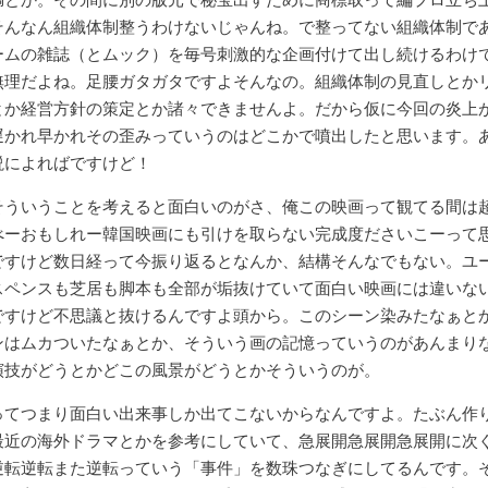
そんなん組織体制整うわけないじゃんね。で整ってない組織体制で
ームの雑誌（とムック）を毎号刺激的な企画付けて出し続けるわけ
無理だよね。足腰ガタガタですよそんなの。組織体制の見直しとか
とか経営方針の策定とか諸々できませんよ。だから仮に今回の炎上
遅かれ早かれその歪みっていうのはどこかで噴出したと思います。
説によればですけど！
そういうことを考えると面白いのがさ、俺この映画って観てる間は
べーおもしれー韓国映画にも引けを取らない完成度ださいこーって
ですけど数日経って今振り返るとなんか、結構そんなでもない。ユ
スペンスも芝居も脚本も全部が垢抜けていて面白い映画には違いな
ですけど不思議と抜けるんですよ頭から。このシーン染みたなぁと
ンはムカついたなぁとか、そういう画の記憶っていうのがあんまり
演技がどうとかどこの風景がどうとかそういうのが。
ってつまり面白い出来事しか出てこないからなんですよ。たぶん作
最近の海外ドラマとかを参考にしていて、急展開急展開急展開に次
逆転逆転また逆転っていう「事件」を数珠つなぎにしてるんです。