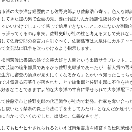
浩市派の大泉洋は経歴的にも佐野史郎より佐藤浩市寄り。色んな雑
としてきた謎の男で企画の鬼。要は雑誌なんか話題性抜群のオモシ
りゃいいわけでしょって感じで信用できないことこの上ないが刺激
引っ張ってくるのは事実。佐野史郎が社の柱と考える大して売れな
潰して佐野史郎の発言力を削ぐべく、佐藤浩市は大泉洋にカルチャ
って文芸誌に戦争を吹っかけるよう指示します。
、松岡茉優は書店の娘で文芸大好き人間という出版サラブレット。
の文芸誌の編集部員であるから佐野史郎派であったが、新人賞の選
先生方に審査の論点が見えにくくなるから」とかいう知ったこっち
由で才気迸る応募作が落されたことで編集部と佐野史郎に不信を抱
ら好きなことできますよ的な大泉洋の甘言に乗せられて大泉洋配下
して佐藤浩市と佐野史郎の代理戦争が社内で勃発。作家を奪い合っ
出し抜いたり禁断の炎上商法に手を出してみたり…となんだか危う
向に向かっていくのでした。出版社、仁義なさすぎ。
にしてもヒヤヒヤされられるといえば街角書店を経営する松岡茉優