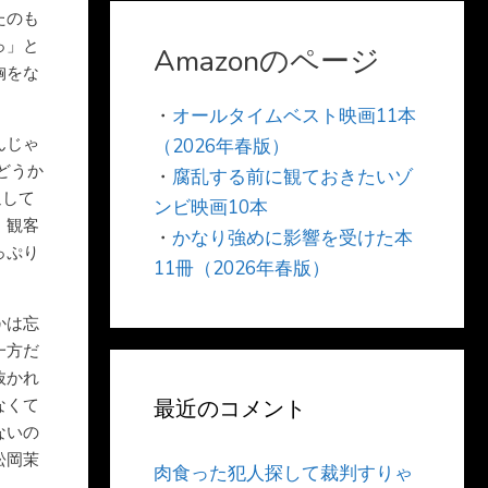
たのも
っ」と
Amazonのページ
胸をな
・
オールタイムベスト映画11本
んじゃ
（2026年春版）
どうか
・
腐乱する前に観ておきたいゾ
返して
ンビ映画10本
。観客
・
かなり強めに影響を受けた本
っぷり
11冊（2026年春版）
かは忘
一方だ
抜かれ
なくて
最近のコメント
ないの
松岡茉
肉食った犯人探して裁判すりゃ