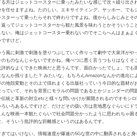
てる方はジェットコースターに乗ったみたいな感じで次々繰り出さ
身を任せますよね。たのしい。エキサイティング。ヤッホー。でも
ースターって乗ったらそれで終わりですよね。後からしみじみとそ
り返ってジェットコースターから観た風景を味わうとかそういうこ
しない。俺はジェットコースター乗れないのでそこらへんはまぁよ
いですけど。
いう風に刺激で刺激を塗りつぶしていく作りって劇中で大泉洋がや
そのものなんじゃないですかね。俺べつに悪く言うつもりはなくそ
批評的なよくできた映画だと思うんです。面白かったでしょ。でも
になんか残りました？ みたいな。もちろんAmazonなんかの進出に
界の地殻変動とその上で揺れまくる出版社っていう今日的な題材が
なっていて、それを背景にモラルの問題であるとかジェンダーの問
か伝統と革新の対立etcと様々な問いかけが展開されるのでオモシロ
いろいろあるんですけど、だけどその扱い方は意地悪なぐらいにド
こんな映画一本観たぐらいで社会問題分かったように思われちゃ困
な、そういう批評的な距離感というのはあるんです。
すぎてはいけない。情報速度が爆速の5Gな世の中に翻弄されると身