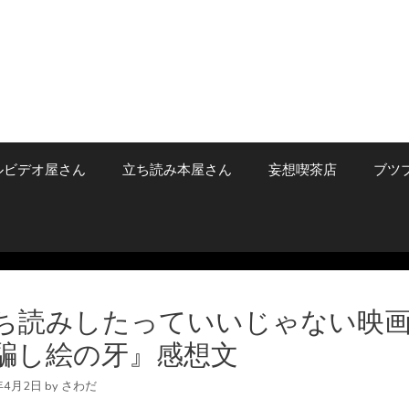
ルビデオ屋さん
立ち読み本屋さん
妄想喫茶店
ブツ
ち読みしたっていいじゃない映
騙し絵の牙』感想文
年4月2日
by
さわだ