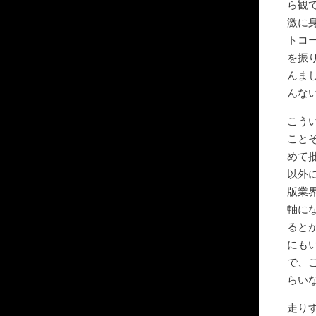
ら観
激に
トコ
を振
んま
んな
こう
こと
めて
以外
版業
軸に
ると
にも
で、
らい
走り