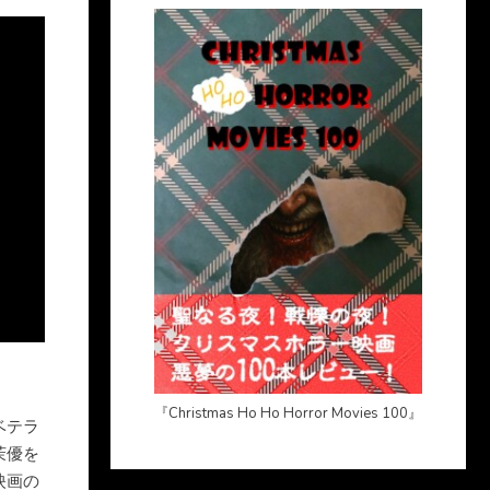
『Christmas Ho Ho Horror Movies 100』
ベテラ
茉優を
映画の