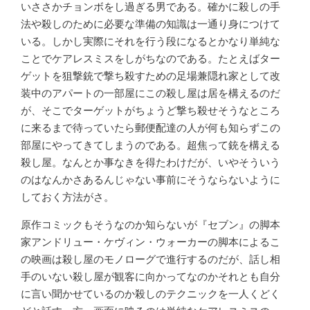
いささかチョンボをし過ぎる男である。確かに殺しの手
法や殺しのために必要な準備の知識は一通り身につけて
いる。しかし実際にそれを行う段になるとかなり単純な
ことでケアレスミスをしがちなのである。たとえばター
ゲットを狙撃銃で撃ち殺すための足場兼隠れ家として改
装中のアパートの一部屋にこの殺し屋は居を構えるのだ
が、そこでターゲットがちょうど撃ち殺せそうなところ
に来るまで待っていたら郵便配達の人が何も知らずこの
部屋にやってきてしまうのである。超焦って銃を構える
殺し屋。なんとか事なきを得たわけだが、いやそういう
のはなんかさあるんじゃない事前にそうならないように
しておく方法がさ。
原作コミックもそうなのか知らないが『セブン』の脚本
家アンドリュー・ケヴィン・ウォーカーの脚本によるこ
の映画は殺し屋のモノローグで進行するのだが、話し相
手のいない殺し屋が観客に向かってなのかそれとも自分
に言い聞かせているのか殺しのテクニックを一人くどく