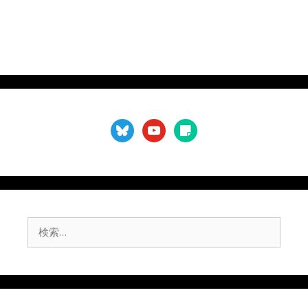
bluesky
youtube
sticky-
note
検
索: