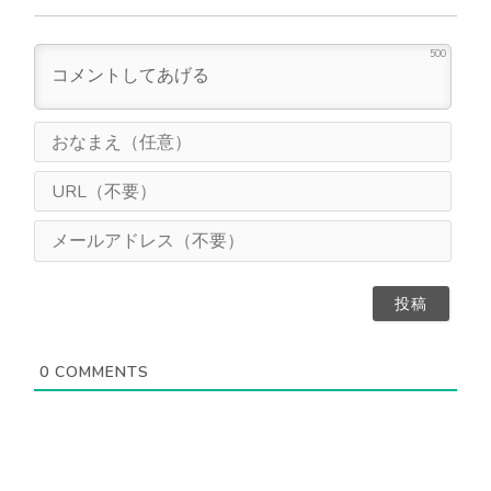
500
お
な
ま
U
え
R
（
L
メ
任
（
ー
意
不
ル
）
要
ア
）
ド
レ
ス
0
COMMENTS
（
不
要
）