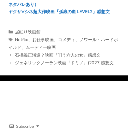
ネタバレあり）
ヤクザVシネ超大作映画『孤狼の血 LEVEL2』感想文
カ
居眠り映画館
テ
タ
Netflix
、
お仕事映画
、
コメディ
、
ノワール・ハードボ
ゴ
グ
イルド
、
ムーディー映画
リ
石橋義正帰還？映画『唄う六人の女』感想文
ー
ジェネリックノーラン映画『ドミノ』(2023)感想文
Subscribe