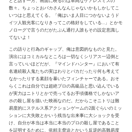
どと話す一方、画面に映るのは単純なケアレスミスの
数々。ちょっとおバカさんなんじゃないかもしかしてこ
いつはと思えてくる。「俺はいま人目につかないようド
イツ人観光客になりきってこの格好をしている…」とかモ
ノローグで言うのだがたぶん通行人誰もその設定意識し
てないよ！
この語りと行為のギャップ、俺は意図的なものと見た。
演出にはコミカルなところは一切なくシリアス一辺倒と
言っていいほどだが、『マインドハンター』において有
名連続殺人鬼たちの実はわりとバカだったり何も考えて
なかったりする素顔を暴いたフィンチャーである。おそ
らくこれは自分では超絶プロの高級品と思い込んでいる
が実力はニトリとかで売ってるお手頃価格でしかないア
ホの殺し屋を描いた映画なのだ。だからこそニトリは難
易度的にステルス系アクションゲームの2面ぐらいのミッ
ションに大失敗とかいう残当な出来事に大ショックを受
け、自分が本当は本当に本当のプロの殺し屋であること
を証明するために、依頼主脅迫とかいう反逆的高難易度