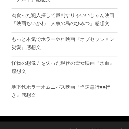
肉食った犯人探して裁判すりゃいいじゃん映画
『映画ちいかわ 人魚の島のひみつ』感想文
もっと本気でホラーやれ映画『オブセッション
災愛』感想文
怪物の想像力を失った現代の雪女映画『氷血』
感想文
地下鉄ホラーオムニバス映画『怪速急行■■行
き』感想文