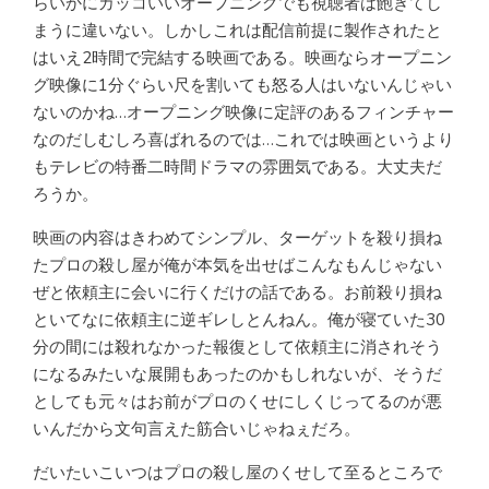
らいかにカッコいいオープニングでも視聴者は飽きてし
まうに違いない。しかしこれは配信前提に製作されたと
はいえ2時間で完結する映画である。映画ならオープニン
グ映像に1分ぐらい尺を割いても怒る人はいないんじゃい
ないのかね…オープニング映像に定評のあるフィンチャー
なのだしむしろ喜ばれるのでは…これでは映画というより
もテレビの特番二時間ドラマの雰囲気である。大丈夫だ
ろうか。
映画の内容はきわめてシンプル、ターゲットを殺り損ね
たプロの殺し屋が俺が本気を出せばこんなもんじゃない
ぜと依頼主に会いに行くだけの話である。お前殺り損ね
といてなに依頼主に逆ギレしとんねん。俺が寝ていた30
分の間には殺れなかった報復として依頼主に消されそう
になるみたいな展開もあったのかもしれないが、そうだ
としても元々はお前がプロのくせにしくじってるのが悪
いんだから文句言えた筋合いじゃねぇだろ。
だいたいこいつはプロの殺し屋のくせして至るところで