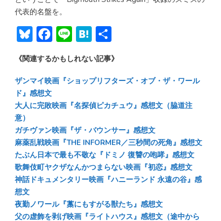
代表的名盤を。
Bl
F
Li
H
共
u
ac
n
at
有
《関連するかもしれない記事》
e
e
e
e
sk
b
n
ザンマイ映画『ショップリフターズ・オブ・ザ・ワール
y
o
a
ド』感想文
大人に完敗映画『名探偵ピカチュウ』感想文（脇道注
ok
意）
ガチヴァン映画『ザ・バウンサー』感想文
麻薬乱戦映画『THE INFORMER／三秒間の死角』感想文
たぶん日本で最も不敬な『ドミノ 復讐の咆哮』感想文
歌舞伎町ヤクザなんかつまらない映画『初恋』感想文
神話ドキュメンタリー映画『ハニーランド 永遠の谷』感
想文
夜勤ノワール『藁にもすがる獣たち』感想文
父の虚飾を剥げ映画『ライトハウス』感想文（途中から