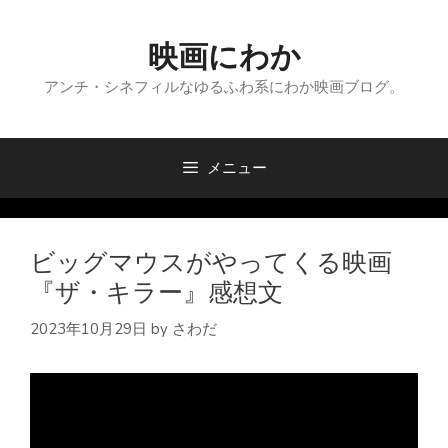
コ
ン
映画にわか
テ
ン
アンチ・シネフィルなゆるふわ系にわか映画ブログ。
ツ
へ
ス
メニュー
キ
ッ
プ
ビッグマウスがやってくる映画
『ザ・キラー』感想文
2023年10月29日
by
さわだ