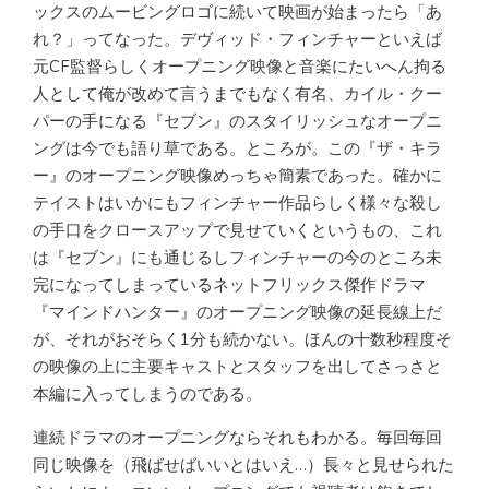
ックスのムービングロゴに続いて映画が始まったら「あ
れ？」ってなった。デヴィッド・フィンチャーといえば
元CF監督らしくオープニング映像と音楽にたいへん拘る
人として俺が改めて言うまでもなく有名、カイル・クー
パーの手になる『セブン』のスタイリッシュなオープニ
ングは今でも語り草である。ところが。この『ザ・キラ
ー』のオープニング映像めっちゃ簡素であった。確かに
テイストはいかにもフィンチャー作品らしく様々な殺し
の手口をクロースアップで見せていくというもの、これ
は『セブン』にも通じるしフィンチャーの今のところ未
完になってしまっているネットフリックス傑作ドラマ
『マインドハンター』のオープニング映像の延長線上だ
が、それがおそらく1分も続かない。ほんの十数秒程度そ
の映像の上に主要キャストとスタッフを出してさっさと
本編に入ってしまうのである。
連続ドラマのオープニングならそれもわかる。毎回毎回
同じ映像を（飛ばせばいいとはいえ…）長々と見せられた