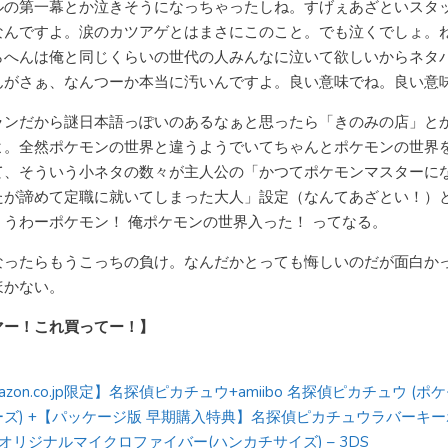
ルの第一幕とか泣きそうになっちゃったしね。すげぇあざといスタ
なんですよ。涙のカツアゲとはまさにこのこと。でも泣くでしょ。
らへんは俺と同じくらいの世代の人みんなに泣いて欲しいからネタ
んがさぁ、なんつーか本当に汚いんですよ。良い意味でね。良い意
ランだから謎日本語っぽいのあるなぁと思ったら「きのみの店」と
よ。全然ポケモンの世界と違うようでいてちゃんとポケモンの世界
て、そういう小ネタの数々が主人公の「かつてポケモンマスターに
たが諦めて定職に就いてしまった大人」設定（なんてあざとい！）
、うわーポケモン！ 俺ポケモンの世界入った！ ってなる。
なったらもうこっちの負け。なんだかとっても悔しいのだが面白か
ほかない。
マー！これ買ってー！】
azon.co.jp限定】名探偵ピカチュウ+amiibo 名探偵ピカチュウ (ポ
ーズ) +【パッケージ版 早期購入特典】名探偵ピカチュウラバーキ
オリジナルマイクロファイバー(ハンカチサイズ) – 3DS