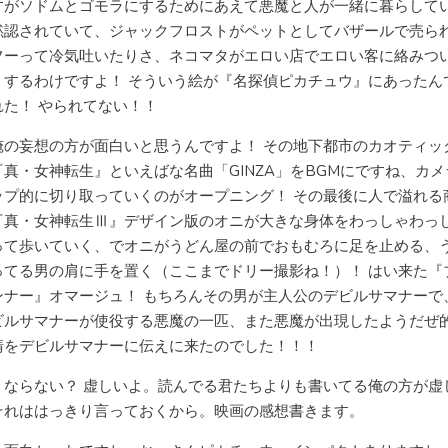
すがソドムとゴモラにするためにあえて悪魔と人が一緒に暮らして
黙認されていて、ジャックフロストがペットとしてバザールで売ら
フーって冷気吐いたりさ、ネコマタがエロい店でエロい客に絡みつ
、するわけですよ！ そういう絵が『名探偵ピカチュウ』にあったん
れた！ やられてない！！
俺の妄想の方が面白いと思うんですよ！ その地下都市のカオティッ
『真・女神転生』といえばな名曲「GINZA」をBGMにですね、カメ
ップ的に切り取っていくのがオープニング！ その最後に人で溢れる
『真・女神転生Ⅲ』デザイン版のオニが大きな身体をわっしゃわっ
って歩いていく、でオニがうどん屋の前でおもむろに足を止める、
ってる男の肩に手を置く（ここまでドリー撮影ね！）！ はい来た『
ンナー』オマージュ！ もちろんその男が主人公のデビルサマナーで
ビルサマナーが使役する悪魔の一匹、また悪魔が出現したようだぜ
請をデビルサマナーに伝えに来たのでした！！！
くならない？ 虚しいよ。読んでる君たちよりも書いてる俺の方が虚
それははっきり言っておくから。映画の感想書きます。