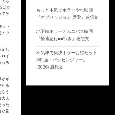
。でも
るピカ
もっと本気でホラーやれ映画
ってそ
『オブセッション 災愛』感想文
ネオ・
地下鉄ホラーオムニバス映画
定の中
『怪速急行■■行き』感想文
安定し
不気味で爽快ホラーお得セット
ルロイ
A映画『パッセンジャー』
ろもあ
(2026) 感想文
界がギ
見せる
だろう
は大人
思った
れが見