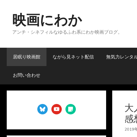
コ
ン
映画にわか
テ
ン
アンチ・シネフィルなゆるふわ系にわか映画ブログ。
ツ
へ
ス
キ
居眠り映画館
ながら見ネット配信
無気力レンタ
ッ
プ
お問い合わせ
大
bluesky
youtube
sticky-
note
感
2019