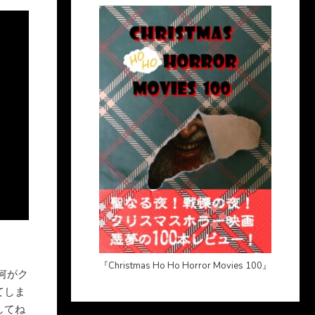
『Christmas Ho Ho Horror Movies 100』
何がク
てしま
してね