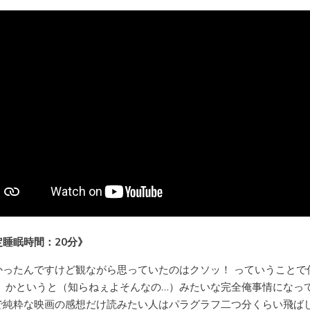
定睡眠時間：20分》
かったんですけど観ながら思っていたのはクソッ！ っていうことで
！ かというと（知らねぇよそんなの…）みたいな完全俺事情になっ
で純粋な映画の感想だけ読みたい人はパラグラフ二つ分くらい飛ば