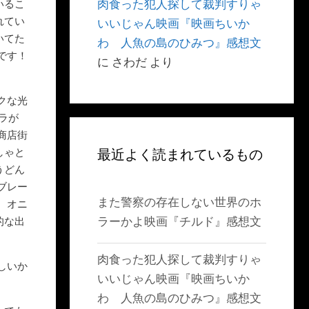
肉食った犯人探して裁判すりゃ
いるこ
れてい
いいじゃん映画『映画ちいか
いてた
わ 人魚の島のひみつ』感想文
です！
に
さわだ
より
クな光
ラが
商店街
しゃと
最近よく読まれているもの
うどん
ブレー
また警察の存在しない世界のホ
、オニ
ラーかよ映画『チルド』感想文
的な出
肉食った犯人探して裁判すりゃ
しいか
いいじゃん映画『映画ちいか
わ 人魚の島のひみつ』感想文