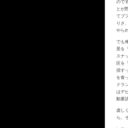
ので
とが
てブ
りさ
やら
でも
景を
スナ
区を
揺す
を食
ドラ
はデ
動要
虚し
ら。