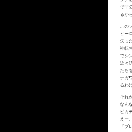
で非
るか
この
ヒー
失っ
神転
でシ
近々
たち
ナガ
るわ
それ
なん
ピカ
えー
『ブ