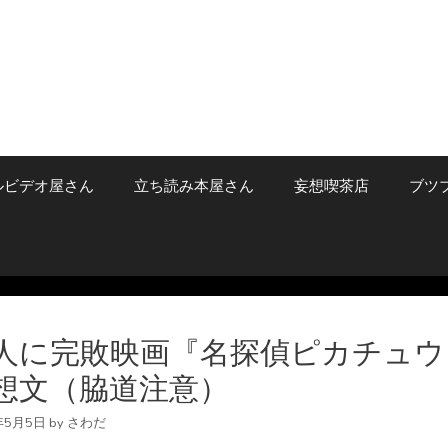
ルビデオ屋さん
立ち読み本屋さん
妄想喫茶店
ブツ
人に完敗映画『名探偵ピカチュウ
想文（脇道注意）
年5月5日
by
さわだ