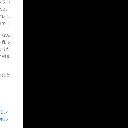
ッフロ
ねぇ。
バレし
味で！
かなん
を保っ
なりた
と相ま
ったと
ケモン
ーホル