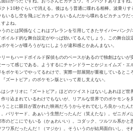
ぁ面白かったですね。おっさんピカチュウ。インパクトありますね
パクト10秒ぐらいで消える。後はもう普通に喋れる相棒。波乗りす
ウもいるし空を飛ぶピカチュウもいるんだから喋れるピカチュウだ
ますよね。
いうのとは関係なくこれはブレランを引用してきたサイバーパンク/
ドボイルド的な舞台設定がやっぱ効いてるんでしょう。この舞台設
あポケモンが喋ろうがなにしようが違和感とかあんまない。
ーリーもハードボイルド探偵もののベースがあるので独創はないが
なーって感じである。ようするにチャンドラーとかジェイムズ・エ
界をポケモンでやってるわけで、実際一部展開が重複しているとこ
、『ズートピア』のポケモン版といって差し支えない。
らはシナリオに『ズートピア』ほどのツイストはないしあれほど世
リ作り込まれているわけでもないが、リアルな世界でのポケモンを
いうことに眼目が置かれた映画だろうからそれでむしろ良かったん
う。バリヤード、あぁいう生態だったんだ（笑えたな）。ゼニガメ
都市のどこにでもいる（かぁわいい）。コダック、ツルツル系かと
ワフワ系だったんだ！（マジか）。そういうのが結局面白いし、そ