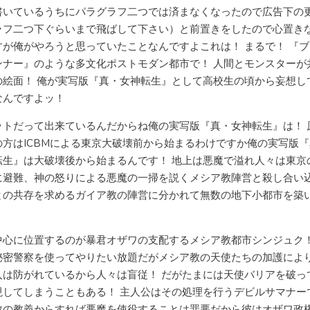
書いているうちにパラグラフ二つでは済まなくなったので広告下の
ラフ二つ下ぐらいまで飛ばして下さい）と前置きをしたので心置き
すが俺がやろうと思っていたことなんですよこれは！ まるで！ 『
ンナー』のような多文化ポストモダン都市で！ 人間とモンスターが
の絵面！ 俺が実写版『真・女神転生』として高校生の頃から妄想し
なんですよッ！
ットだって出来ているんだからね俺の実写版『真・女神転生』は！ 
の方はICBMによる東京大破壊前から始まるわけですか俺の実写版
転生』は大破壊後から始まるんです！ 地上は悪魔で溢れ人々は東京
に避難、神の怒りによる悪魔の一掃を説くメシア教陣営と殺し合い
との共存を求めるガイア教の陣営に分かれて無数の地下小都市を築
中心に位置するのが暴君オザワの支配するメシア教都市シンジュク！
秘密警察を使ってやりたい放題だがメシア教の天使たちの加護によ
入は防がれているから人々は盲従！ だがたまには天使バリアを破っ
現してしまうこともある！ 主人公はその処理を行うデビルサマナー
教の教義からすれば悪魔を使役することは罪悪だから彼はオザワ政