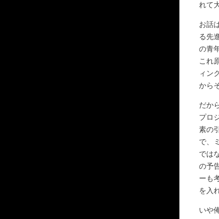
れて
お話
る先
の青
これ
ィン
から
だか
プロ
素の
で、
では
の予
ーも
を入
いや