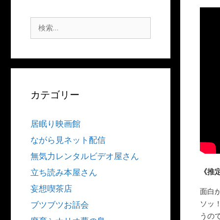
検
索:
カテゴリー
居眠り映画館
ながら見ネット配信
無気力レンタルビデオ屋さん
《推
立ち読み本屋さん
妄想喫茶店
面白
ソッ
ブツブツお話会
うの