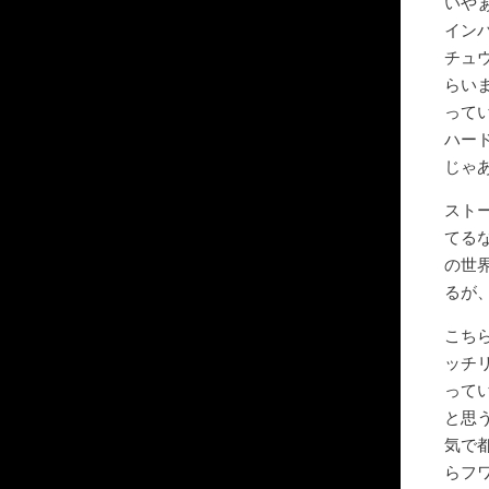
いや
イン
チュ
らい
って
ハー
じゃ
スト
てる
の世
るが
こち
ッチ
って
と思
気で
らフ