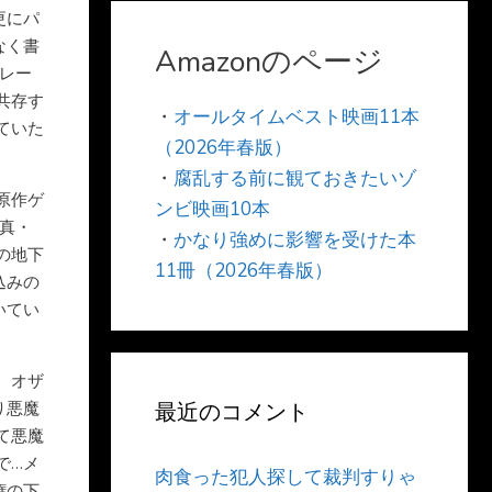
更にパ
なく書
Amazonのページ
ブレー
共存す
・
オールタイムベスト映画11本
ていた
（2026年春版）
・
腐乱する前に観ておきたいゾ
原作ゲ
ンビ映画10本
『真・
・
かなり強めに影響を受けた本
の地下
11冊（2026年春版）
込みの
いてい
 オザ
り悪魔
最近のコメント
て悪魔
で…メ
肉食った犯人探して裁判すりゃ
権の下