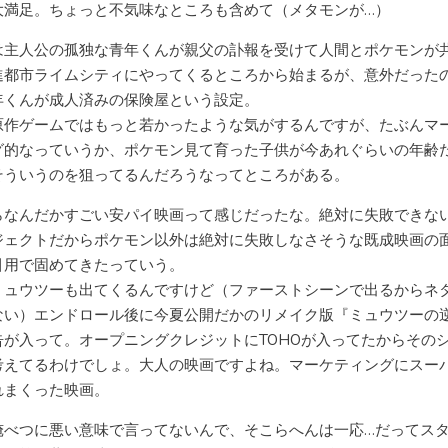
大満足。ちょっと不気味なところも含めて（メタモンが…）
は主人公の孤独な青年くんが親父の訃報を受けて人間とポケモンが
進都市ライムシティにやってくるところから始まるが、意外だった
年くんが成人済みの保険屋という設定。
原作ゲームではもっと若かったような気がするんですが、たぶんマ
グ的なっていうか、ポケモン見て育った子供が今あれぐらいの年齢
そういうのを狙ってるんだろうなってところがある。
らなんだかすごい安パイ映画って感じだったな。絶対に失敗できな
ジェクトだからポケモン以外は絶対に失敗しなさそうな既成映画の
引用で固めてきたっていう。
ミュウツーも出てくるんですけど（ファーストシーンで出るからネ
ない）エンドロール後に今夏公開だかのリメイク版『ミュウツーの
告が入って。オープニングクレジットにTOHOが入ってたからその
考えてるわけでしょ。大人の映画ですよね。マーケティングにスー
れまくった映画。
俺べつに悪い意味で言ってないんで、そこらへんは一応…だってス