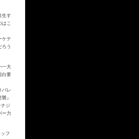
共生す
のはこ
ーケテ
だろう
い一大
面白要
タバレ
逆襲』
シナジ
パー力
タッフ