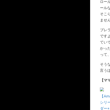
ロー
ール
そこ
ませ
ブレ
です
てい
かっ
って
そう
言う
【マ
【Am
シリ
ダー+