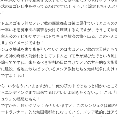
公式のヨゴレ仕事をやってるわけですね！ そういう設定もちゃんと
ら！
ソドムとゴモラ的なメシア教の腐敗都市は後に原作でいうところの
ロー率いる悪魔軍団の襲撃を受けて壊滅するんですが、そうして居
た主人公のデビルサマナーはトウキョウ放浪の旅へ出る。このへん
生Ⅱ』のイメージですね！
ンジュク壊滅を裏で糸を引いていたのは実はメシア教の大天使たち
訪れる神の奇跡の前触れとしてソドムとゴモラが滅びたぞという風
を煽ってですね、来たるべき審判の日に向けてノアの方舟的な大聖
ワに建設、各地に散らばっているメシア教徒たちを最終戦争に向け
けですよ！ ね！
から…いやもういいよさすがに！ 俺の頭の中ではもっと細かいとこ
ならエンディングまで出来てるけどいいよ聞きたくないよ！ これ『
チュウ』の感想だもん！
、ですから、何がクソッ！ かといいますと、このシンジュクは俺の
レードランナー』的な無国籍都市になっていて、メシア教的にはア