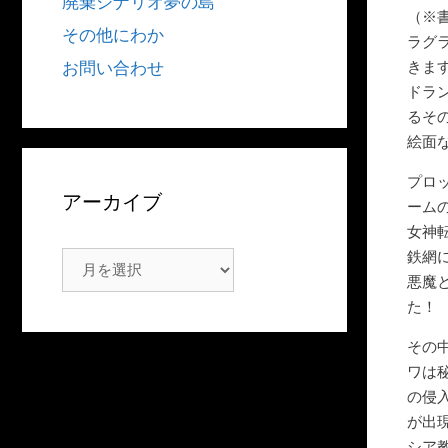
廃棄シナリオ夢の島
（※
その他にわか
ラグ
きま
お問い合わせ
ドラ
るそ
絵面
プロ
アーカイブ
ーム
女神
鉄網
ア
悪魔
ー
た！
カ
イ
その
ブ
ワは
の侵
が出
シア