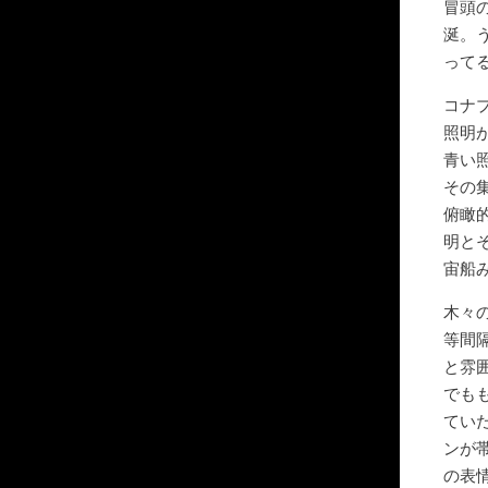
冒頭
涎。
って
コナ
照明
青い
その
俯瞰
明と
宙船
木々
等間
と雰
でも
てい
ンが
の表