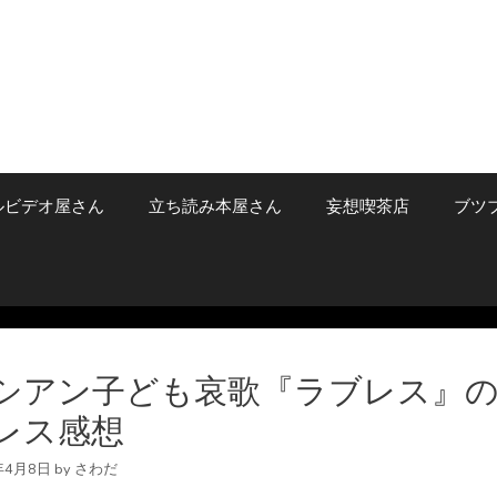
ルビデオ屋さん
立ち読み本屋さん
妄想喫茶店
ブツ
シアン子ども哀歌『ラブレス』
レス感想
年4月8日
by
さわだ