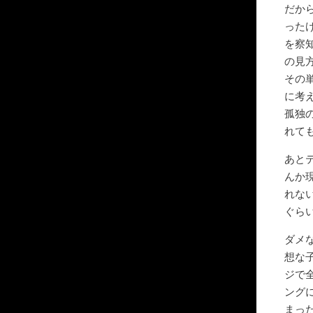
だか
った
を察
の見
その
に考
孤独
れて
あと
んか
れな
ぐら
ダメ
想な
ジで
ング
まっ