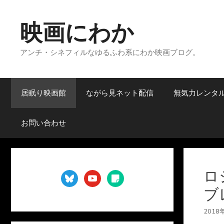
コ
ン
映画にわか
テ
ン
アンチ・シネフィルなゆるふわ系にわか映画ブログ。
ツ
へ
ス
キ
居眠り映画館
ながら見ネット配信
無気力レンタ
ッ
プ
お問い合わせ
ロ
bluesky
youtube
sticky-
note
ブ
2018