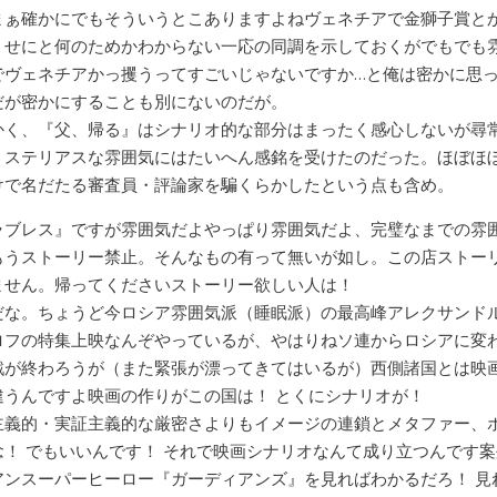
まぁ確かにでもそういうとこありますよねヴェネチアで金獅子賞と
くせにと何のためかわからない一応の同調を示しておくがでもでも
でヴェネチアかっ攫うってすごいじゃないですか…と俺は密かに思
だが密かにすることも別にないのだが。
かく、『父、帰る』はシナリオ的な部分はまったく感心しないが尋
ミステリアスな雰囲気にはたいへん感銘を受けたのだった。ほぼほ
けで名だたる審査員・評論家を騙くらかしたという点も含め。
ラブレス』ですが雰囲気だよやっぱり雰囲気だよ、完璧なまでの雰
もうストーリー禁止。そんなもの有って無いが如し。この店ストー
ません。帰ってくださいストーリー欲しい人は！
だな。ちょうど今ロシア雰囲気派（睡眠派）の最高峰アレクサンド
ロフの特集上映なんぞやっているが、やはりねソ連からロシアに変
戦が終わろうが（また緊張が漂ってきてはいるが）西側諸国とは映
違うんですよ映画の作りがこの国は！ とくにシナリオが！
主義的・実証主義的な厳密さよりもイメージの連鎖とメタファー、
念！ でもいいんです！ それで映画シナリオなんて成り立つんです
アンスーパーヒーロー『ガーディアンズ』を見ればわかるだろ！ 見