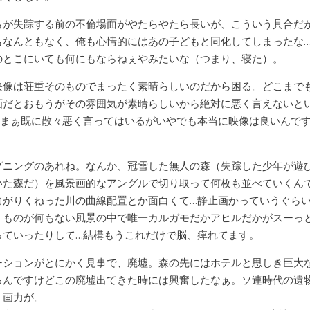
もが失踪する前の不倫場面がやたらやたら長いが、こういう具合だ
もなんともなく、俺も心情的にはあの子どもと同化してしまったな
のとこにいても何にもならねぇやみたいな（つまり、寝た）。
映像は荘重そのものでまったく素晴らしいのだから困る。どこまで
画だとおもうがその雰囲気が素晴らしいから絶対に悪く言えないと
…まぁ既に散々悪く言ってはいるがいやでも本当に映像は良いんで
。
プニングのあれね。なんか、冠雪した無人の森（失踪した少年が遊
いた森だ）を風景画的なアングルで切り取って何枚も並べていくん
曲がりくねった川の曲線配置とか面白くて…静止画かっていうぐら
くものが何もない風景の中で唯一カルガモだかアヒルだかがスーっ
っていったりして…結構もうこれだけで脳、痺れてます。
ーションがとにかく見事で、廃墟。森の先にはホテルと思しき巨大
るんですけどこの廃墟出てきた時には興奮したなぁ。ソ連時代の遺
、画力が。