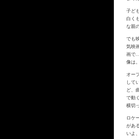
子ど
白く
な親
でも
気映
画で
像は
オー
して
ど、
で動
横切
ロケ
があ
いよ