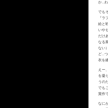
か…
でも
『ラ
給と
いや
だけ
なる
ない
ど…
衣を
えー
を凝
うの
でも
賞作
なに