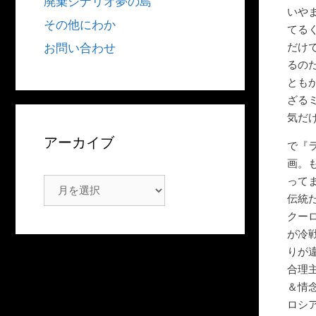
廃棄シナリオ夢の島
いや
その他にわか
てる
だけ
お問い合わせ
るの
とも
ざる
気だ
アーカイブ
で『
画。
って
ア
伝統
ー
クー
カ
が冷
イ
りが
ブ
合理
＆情
ロシ