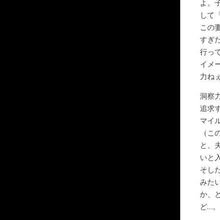
よ。
して
この
すぎ
行っ
イメ
力ね
洞察
追求
マイ
（こ
と、
いと
そし
みた
か、
ど…。