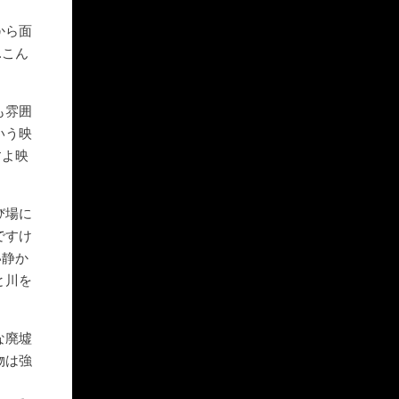
から面
…こん
も雰囲
いう映
すよ映
び場に
ですけ
い静か
と川を
な廃墟
物は強