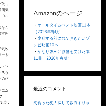
か取っ
雰囲気
Amazonのページ
ってい
・
オールタイムベスト映画11本
常なら
（2026年春版）
ぼ雰囲
・
腐乱する前に観ておきたいゾ
ンビ映画10本
囲気映
・
かなり強めに影響を受けた本
リーや
11冊（2026年春版）
ル・ソ
わろう
画の作
最近のコメント
ポエム
案外！
ればわ
肉食った犯人探して裁判すりゃ