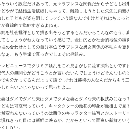
らそういう設定だけあって、元々ラブレスな関係だから子どもも出
けどやがて結婚生活破綻しちゃって、離婚しようとした矢先に両親
知した子どもが姿を消して…っていう話なんですけどそれはちょっ
方が直線的で単純すぎるよねぇ。
単純を社会批評として描き出そうとするもんだからこんなのもう、
えてもしょうがねぇなっていう感じで。金目的とか社会的地位の獲
の埋め合わせとしての自分本位でラブレスな男女関係の不毛を今更
もなぁ。もう手垢で真っ赤でしょその枠組み。
テレビニュースでクリミア騒乱をこれ見よがしに流す演出とかです
現代人の無関心がどうこうとか言いたいんでしょうけどそんなもの
いでも分かってるんだよって話で…それは芸術の人なんだからもう
いしたらいいじゃないって思ったよ…。
な妻はダメでダメな夫はダメでダメな妻とダメな夫の板挟みになっ
子どもは可哀想っていう、キャタクターの最初の印象が最後まで見
全然変わんないっていうのは西側のキャラクター描写とかストーリ
に慣れきった目には新鮮に映るが、だからといって面白い新鮮とい
たくしない。