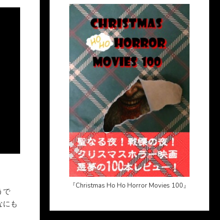
『Christmas Ho Ho Horror Movies 100』
うで
なにも