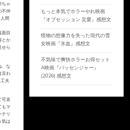
来ちゃ
の不仲
もっと本気でホラーやれ映画
と人間
『オブセッション 災愛』感想文
真面目
怪物の想像力を失った現代の雪
得とか
女映画『氷血』感想文
見せら
不気味で爽快ホラーお得セット
ね、な
A映画『パッセンジャー』
は言わ
(2026) 感想文
三工夫
て可哀
てもマ
ーテリ
う気は