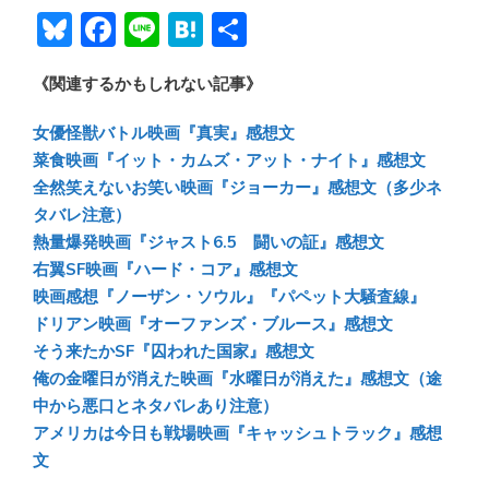
Bl
F
Li
H
共
u
ac
n
at
有
《関連するかもしれない記事》
e
e
e
e
sk
b
n
女優怪獣バトル映画『真実』感想文
y
o
a
菜食映画『イット・カムズ・アット・ナイト』感想文
全然笑えないお笑い映画『ジョーカー』感想文（多少ネ
ok
タバレ注意）
熱量爆発映画『ジャスト6.5 闘いの証』感想文
右翼SF映画『ハード・コア』感想文
映画感想『ノーザン・ソウル』『パペット大騒査線』
ドリアン映画『オーファンズ・ブルース』感想文
そう来たかSF『囚われた国家』感想文
俺の金曜日が消えた映画『水曜日が消えた』感想文（途
中から悪口とネタバレあり注意）
アメリカは今日も戦場映画『キャッシュトラック』感想
文