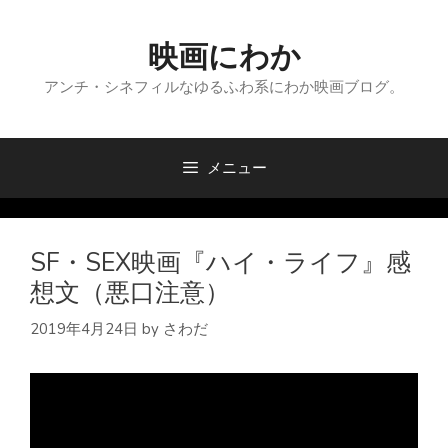
コ
ン
映画にわか
テ
ン
アンチ・シネフィルなゆるふわ系にわか映画ブログ。
ツ
へ
ス
メニュー
キ
ッ
プ
SF・SEX映画『ハイ・ライフ』感
想文（悪口注意）
2019年4月24日
by
さわだ