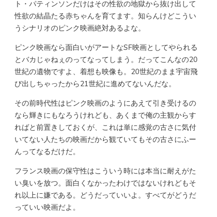
ト・パティンソンだけはその性欲の地獄から抜け出して
性欲の結晶たる赤ちゃんを育てます。知らんけどこうい
うシナリオのピンク映画絶対あるよな。
ピンク映画なら面白いがアートなSF映画としてやられる
とバカじゃねぇのってなってしまう。だってこんなの20
世紀の遺物ですよ、着想も映像も。20世紀のまま宇宙飛
び出しちゃったから21世紀に進めてないんだな。
その前時代性はピンク映画のようにあえて引き受けるの
なら輝きにもなろうけれども、あくまで俺の主観からす
ればと前置きしておくが、これは単に感覚の古さに気付
いてない人たちの映画だから観ていてもその古さにふー
んってなるだけだ。
フランス映画の保守性はこういう時には本当に耐えがた
い臭いを放つ。面白くなかったわけではないけれどもそ
れ以上に嫌である。どうだっていいよ。すべてがどうだ
っていい映画だよ。