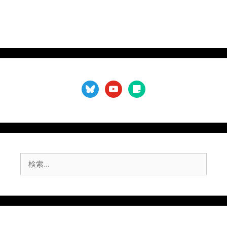
bluesky
youtube
sticky-
note
検
索: