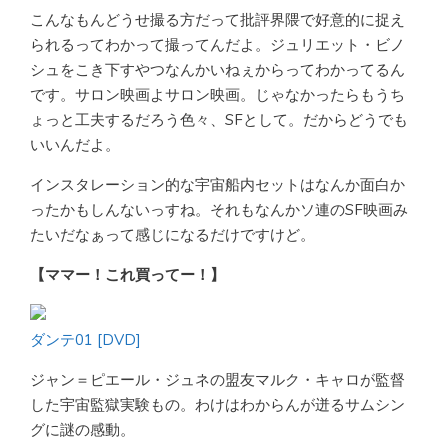
こんなもんどうせ撮る方だって批評界隈で好意的に捉え
られるってわかって撮ってんだよ。ジュリエット・ビノ
シュをこき下すやつなんかいねぇからってわかってるん
です。サロン映画よサロン映画。じゃなかったらもうち
ょっと工夫するだろう色々、SFとして。だからどうでも
いいんだよ。
インスタレーション的な宇宙船内セットはなんか面白か
ったかもしんないっすね。それもなんかソ連のSF映画み
たいだなぁって感じになるだけですけど。
【ママー！これ買ってー！】
ダンテ01 [DVD]
ジャン＝ピエール・ジュネの盟友マルク・キャロが監督
した宇宙監獄実験もの。わけはわからんが迸るサムシン
グに謎の感動。