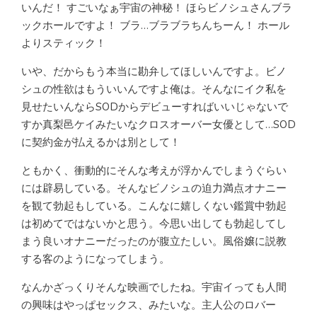
いんだ！ すごいなぁ宇宙の神秘！ ほらビノシュさんブラ
ックホールですよ！ ブラ…ブラブラちんちーん！ ホール
よりスティック！
いや、だからもう本当に勘弁してほしいんですよ。ビノ
シュの性欲はもういいんですよ俺は。そんなにイク私を
見せたいんならSODからデビューすればいいじゃないで
すか真梨邑ケイみたいなクロスオーバー女優として…SOD
に契約金が払えるかは別として！
ともかく、衝動的にそんな考えが浮かんでしまうぐらい
には辟易している。そんなビノシュの迫力満点オナニー
を観て勃起もしている。こんなに嬉しくない鑑賞中勃起
は初めてではないかと思う。今思い出しても勃起してし
まう良いオナニーだったのが腹立たしい。風俗嬢に説教
する客のようになってしまう。
なんかざっくりそんな映画でしたね。宇宙イっても人間
の興味はやっぱセックス、みたいな。主人公のロバー