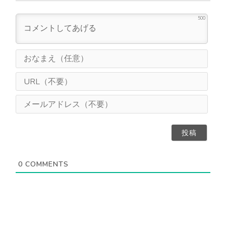
500
お
な
ま
U
え
R
（
L
メ
任
（
ー
意
不
ル
）
要
ア
）
ド
レ
ス
0
COMMENTS
（
不
要
）