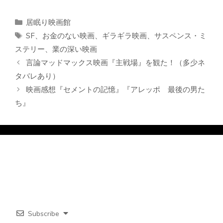
カ
居眠り映画館
テ
タ
SF
、
お金のない映画
、
ギラギラ映画
、
サスペンス・ミ
ゴ
グ
ステリー
、
業の深い映画
リ
言論マッドマックス映画『主戦場』を観た！（多少ネ
ー
タバレあり）
映画感想『セメントの記憶』『アレッポ 最後の男た
ち』
Subscribe