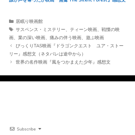
カ
居眠り映画館
テ
タ
サスペンス・ミステリー
、
ティーン映画
、
戦慄の映
ゴ
グ
画
、
業の深い映画
、
痛みの伴う映画
、
遊ぶ映画
リ
びっくりTAS映画『ドラゴンクエスト ユア・ストー
ー
リー』感想文（ネタバレは途中から）
世界の名作映画『風をつかまえた少年』感想文
Subscribe