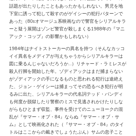
話題が出たりしたこともあったかもしれない。男児を地
下室に誘って犯して殺すのがゲイシーの犯行パターンで
あった（80sオマージュ系映画なので警官をシリアルキラ
ーと疑う展開はゾンビ警官が殺しまくる1988年の『マニ
アック・コップ』の影響かもしれない）
1984年はナイトストーカーの異名を持つ（そんなカッコ
イイ異名をメディアが与えちゃうからシリアルキラーは
図に乗るんじゃないだろうか…）リチャード・ラミレスが
殺人行脚を開始した年。ゾディアックはまだ捕まらない
がゾディアックの手になるものと思われる犯行は途絶え
た、ジョン・ゲイシーは捕まってその恐るべき犯行が明
るみに出た、シリアルキラーの代名詞テッド・バンディ
も何度か脱獄したり警察のミスで見逃されかけたりしな
がらもひとまず収監、事件を受けてのニューヨークの混
乱が『サマー・オブ・84』ならぬ『サマー・オブ・サ
ム』として映画化された（『サマー・オブ・84』のタイ
トルはここからの戴きでしょうたぶん）サムの息子こと