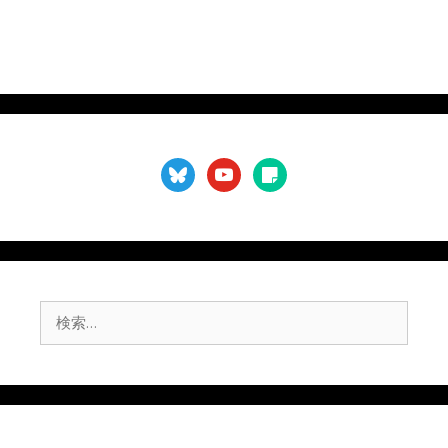
bluesky
youtube
sticky-
note
検
索: