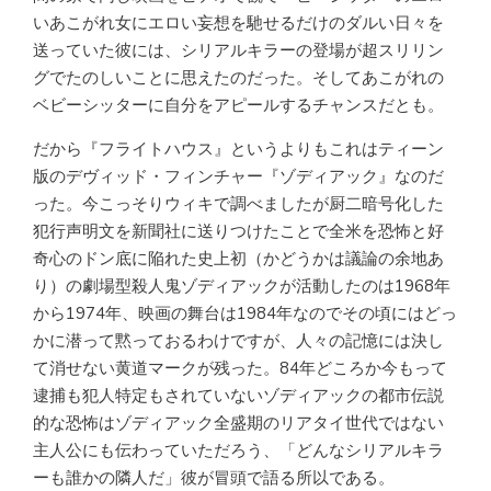
いあこがれ女にエロい妄想を馳せるだけのダルい日々を
送っていた彼には、シリアルキラーの登場が超スリリン
グでたのしいことに思えたのだった。そしてあこがれの
ベビーシッターに自分をアピールするチャンスだとも。
だから『フライトハウス』というよりもこれはティーン
版のデヴィッド・フィンチャー『ゾディアック』なのだ
った。今こっそりウィキで調べましたが厨二暗号化した
犯行声明文を新聞社に送りつけたことで全米を恐怖と好
奇心のドン底に陥れた史上初（かどうかは議論の余地あ
り）の劇場型殺人鬼ゾディアックが活動したのは1968年
から1974年、映画の舞台は1984年なのでその頃にはどっ
かに潜って黙っておるわけですが、人々の記憶には決し
て消せない黄道マークが残った。84年どころか今もって
逮捕も犯人特定もされていないゾディアックの都市伝説
的な恐怖はゾディアック全盛期のリアタイ世代ではない
主人公にも伝わっていただろう、「どんなシリアルキラ
ーも誰かの隣人だ」彼が冒頭で語る所以である。