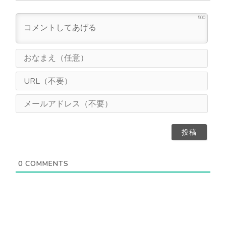
500
お
な
ま
U
え
R
（
L
メ
任
（
ー
意
不
ル
）
要
ア
）
ド
レ
ス
0
COMMENTS
（
不
要
）