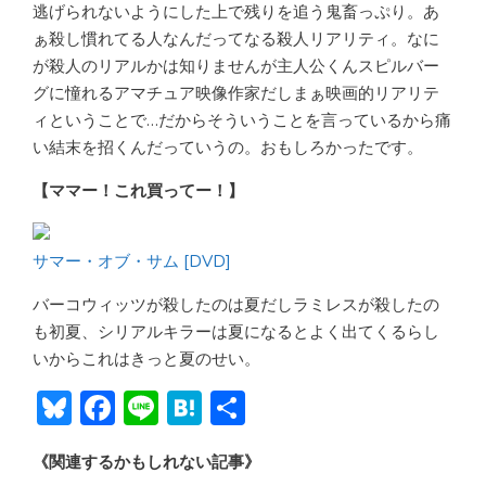
逃げられないようにした上で残りを追う鬼畜っぷり。あ
ぁ殺し慣れてる人なんだってなる殺人リアリティ。なに
が殺人のリアルかは知りませんが主人公くんスピルバー
グに憧れるアマチュア映像作家だしまぁ映画的リアリテ
ィということで…だからそういうことを言っているから痛
い結末を招くんだっていうの。おもしろかったです。
【ママー！これ買ってー！】
サマー・オブ・サム [DVD]
バーコウィッツが殺したのは夏だしラミレスが殺したの
も初夏、シリアルキラーは夏になるとよく出てくるらし
いからこれはきっと夏のせい。
Bl
F
Li
H
共
u
ac
n
at
有
《関連するかもしれない記事》
e
e
e
e