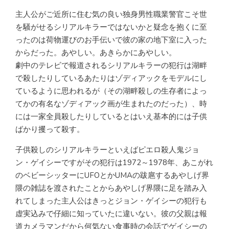
主人公がご近所に住む気の良い独身男性職業警官こそ世
を騒がせるシリアルキラーではないかと疑念を抱くに至
ったのは荷物運びのお手伝いで彼の家の地下室に入った
からだった。あやしい。あきらかにあやしい。
劇中のテレビで報道されるシリアルキラーの犯行は湖畔
で殺したりしているあたりはゾディアックをモデルにし
ているように思われるが（その湖畔殺しの生存者によっ
てかの有名なゾディアック画が生まれたのだった）、時
には一家全員殺したりしているとはいえ基本的には子供
ばかり攫って殺す。
子供殺しのシリアルキラーといえばピエロ殺人鬼ジョ
ン・ゲイシーですがその犯行は1972～1978年、あこがれ
のベビーシッターにUFOとかUMAの跋扈するあやしげ界
隈の雑誌を渡されたことからあやしげ界隈に足を踏み入
れてしまった主人公はきっとジョン・ゲイシーの犯行も
虚実込みで仔細に知っていたに違いない。彼の父親は報
道カメラマンだから何気ない食事時の会話でゲイシーの