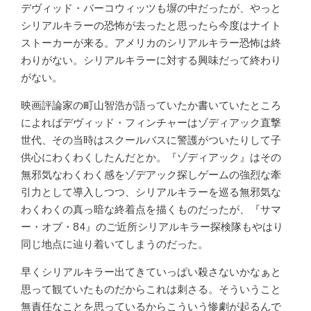
デヴィッド・バーコウィッツも塀の中だったが、やっと
シリアルキラーの恐怖が去ったと思ったら今度はナイト
ストーカーが来る。アメリカのシリアルキラー恐怖は終
わりがない。シリアルキラーに対する興味だって終わり
がない。
映画評論家の町山智浩が語っていたか書いていたところ
によればデヴィッド・フィンチャーはゾディアック直撃
世代、その当時はスクールバスに警護がついたりして子
供心にわくわくしたんだとか。『ゾディアック』はその
無邪気なわくわく感をゾデアック探しゲームの強烈な牽
引力として導入しつつ、シリアルキラーを巡る無邪気な
わくわくの真っ暗な終着点を描くものだったが、『サマ
ー・オブ・84』のご近所シリアルキラー探検隊もやはり
同じ地点に辿り着いてしまうのだった。
早くシリアルキラー出てきていっぱい殺さないかなぁと
思って観ていたものだからこれは刺さる。そういうこと
無責任なことを思っているからこういう惨劇が起るんで