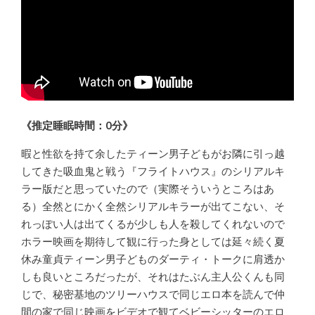
《推定睡眠時間：0分》
暇と性欲を持て余したティーン男子どもがお隣に引っ越
してきた吸血鬼と戦う『フライトハウス』のシリアルキ
ラー版だと思っていたので（実際そういうところはあ
る）全然とにかく全然シリアルキラーが出てこない、そ
れっぽい人は出てくるが少しも人を殺してくれないので
ホラー映画を期待して観に行った身としては延々続く夏
休み童貞ティーン男子どものダーティ・トークに肩透か
しも良いところだったが、それはたぶん主人公くんも同
じで、秘密基地のツリーハウスで同じエロ本を読んで仲
間の家で同じ映画をビデオで観てベビーシッターのエロ