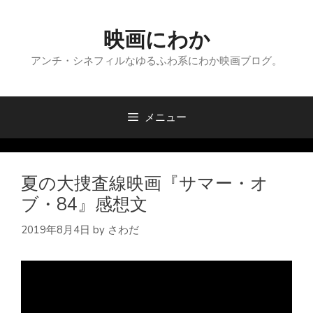
コ
ン
映画にわか
テ
ン
アンチ・シネフィルなゆるふわ系にわか映画ブログ。
ツ
へ
ス
メニュー
キ
ッ
プ
夏の大捜査線映画『サマー・オ
ブ・84』感想文
2019年8月4日
by
さわだ