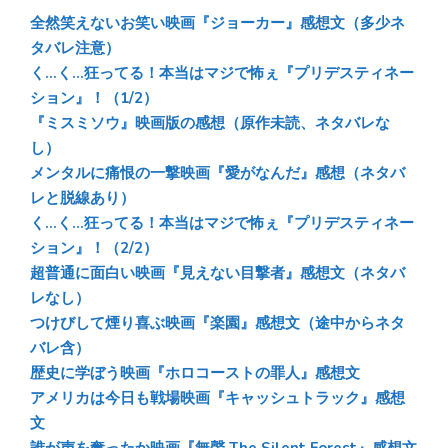
sk
b
n
全然笑えないお笑い映画『ジョーカー』感想文（多少ネ
y
o
a
タバレ注意）
く…く…狂ってる！本当はマジで怖ぇ『プリデスティネー
ok
ション』！（1/2）
『ミスミソウ』映画版の感想（原作未読、ネタバレな
し）
メンタルに痛恨の一撃映画『愛がなんだ』感想（ネタバ
レと脱線あり）
く…く…狂ってる！本当はマジで怖ぇ『プリデスティネー
ション』！（2/2）
超普通に面白い映画『見えない目撃者』感想文（ネタバ
レなし）
つけびして煙り喜ぶ映画『楽園』感想文（途中からネタ
バレ含）
歴史に学ぼう映画『ホロコーストの罪人』感想文
アメリカは今日も戦場映画『キャッシュトラック』感想
文
誰が声を奪ったか映画『無聲 The Silent Forest』感想文