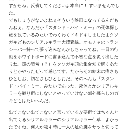
すからね。反省してくださいよ本当に！ すいませんでし
た。
でもしょうがないよねぇそういう映画になってるんだも
んねぇ。なんだか『スタンド・バイ・ミー』の死体探し
旅を観ているみたいでわくわくドキドキしましたよクソ
ガキどものシリアルキラー大捜査線。オモチャのトラン
シーバー持って張り込みなんかしちゃってね。一日の行
動をホワイトボードに書き込んで不審な点を炙り出した
りね。謎の暗号（？）をクソガキ頭の集合知で解くあた
りとかやったぜって感じです。だからその結末の痛さも
ひとしお、切なさもひとしおだ。そのへんも『スタン
ド・バイ・ミー』みたいであった。死体とかシリアルキ
ラーを拠り所にしないとやっていけない郊外暮らしのガ
キどもはたいへんだ。
出てこない出てこないと言っているが要所ではちゃんと
出てくるシリアルキラーのシリアルキラー仕草、よかっ
たですね。何人か殺す時に一人の足の腱をサッと切って