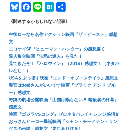
Bl
F
Li
H
共
u
ac
n
at
有
《関連するかもしれない記事》
e
e
e
e
sk
b
n
午後ローなら名作アクション映画『ザ・ビースト』感想
y
o
a
文
ニコケイSF『ヒューマン・ハンター』の感想書く
ok
達人集合映画『沈黙の達人』を見た！
見てきたぞ！『ハロウィン』（2018）感想文！（ネタバ
レなし！）
USAをぶっ壊す映画『エンド・オブ・ステイツ』感想文
警官はお姉さんがいいです映画『ブラック アンド ブル
ー』感想文
奇跡の劇場公開映画『山猫は眠らない８ 暗殺者の終幕』
感想文
映画『ゴジラVSコング』ゼロネタバレチャレンジ感想文
おっさんヒーロー爆誕映画『シャン・チー／テン・リン
グスの伝説』感想文（悪口あり注意）