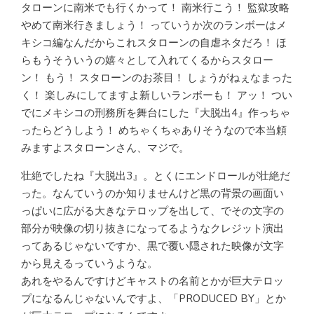
タローンに南米でも行くかって！ 南米行こう！ 監獄攻略
やめて南米行きましょう！ っていうか次のランボーはメ
キシコ編なんだからこれスタローンの自虐ネタだろ！ ほ
らもうそういうの嬉々として入れてくるからスタロー
ン！ もう！ スタローンのお茶目！ しょうがねぇなまった
く！ 楽しみにしてますよ新しいランボーも！ アッ！ つい
でにメキシコの刑務所を舞台にした『大脱出4』作っちゃ
ったらどうしよう！ めちゃくちゃありそうなので本当頼
みますよスタローンさん、マジで。
壮絶でしたね『大脱出3』。とくにエンドロールが壮絶だ
った。なんていうのか知りませんけど黒の背景の画面い
っぱいに広がる大きなテロップを出して、でその文字の
部分が映像の切り抜きになってるようなクレジット演出
ってあるじゃないですか、黒で覆い隠された映像が文字
から見えるっていうような。
あれをやるんですけどキャストの名前とかが巨大テロッ
プになるんじゃないんですよ、「PRODUCED BY」とか