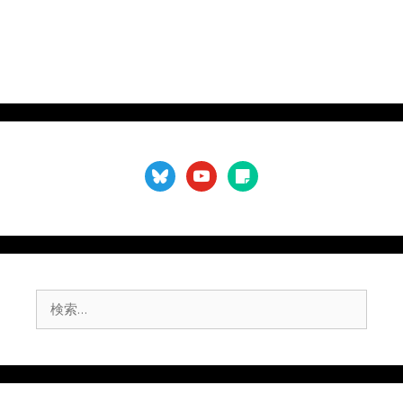
bluesky
youtube
sticky-
note
検
索: