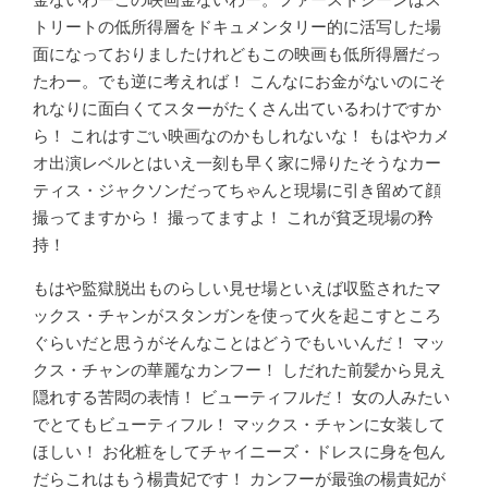
トリートの低所得層をドキュメンタリー的に活写した場
面になっておりましたけれどもこの映画も低所得層だっ
たわー。でも逆に考えれば！ こんなにお金がないのにそ
れなりに面白くてスターがたくさん出ているわけですか
ら！ これはすごい映画なのかもしれないな！ もはやカメ
オ出演レベルとはいえ一刻も早く家に帰りたそうなカー
ティス・ジャクソンだってちゃんと現場に引き留めて顔
撮ってますから！ 撮ってますよ！ これが貧乏現場の矜
持！
もはや監獄脱出ものらしい見せ場といえば収監されたマ
ックス・チャンがスタンガンを使って火を起こすところ
ぐらいだと思うがそんなことはどうでもいいんだ！ マッ
クス・チャンの華麗なカンフー！ しだれた前髪から見え
隠れする苦悶の表情！ ビューティフルだ！ 女の人みたい
でとてもビューティフル！ マックス・チャンに女装して
ほしい！ お化粧をしてチャイニーズ・ドレスに身を包ん
だらこれはもう楊貴妃です！ カンフーが最強の楊貴妃が