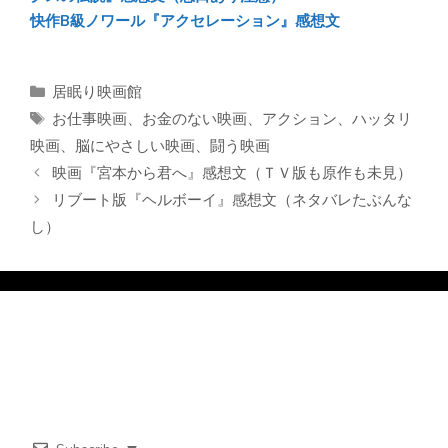
快作B級ノワール『アクセレーション』感想文
カ
居眠り映画館
テ
タ
お仕事映画
、
お金のない映画
、
アクション
、
ハッタリ
ゴ
グ
映画
、
脳にやさしい映画
、
闘う映画
リ
映画『宮本から君へ』感想文（ＴＶ版も原作も未見）
ー
リブート版『ヘルボーイ』感想文（ネタバレたぶんな
し）