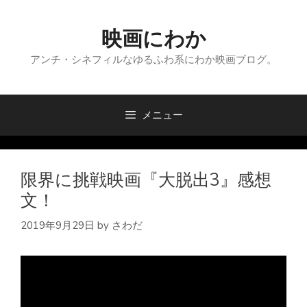
コ
ン
映画にわか
テ
ン
アンチ・シネフィルなゆるふわ系にわか映画ブログ。
ツ
へ
ス
メニュー
キ
ッ
プ
限界に挑戦映画『大脱出3』感想
文！
2019年9月29日
by
さわだ