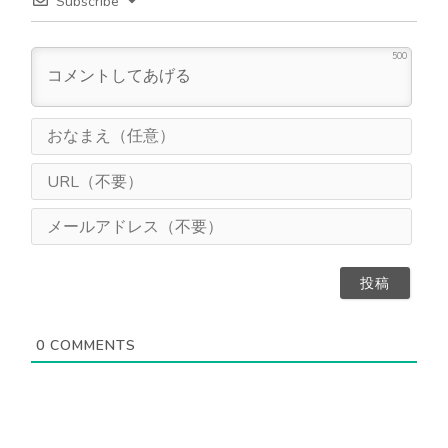
Subscribe
500
お
な
ま
U
え
R
（
L
メ
任
（
ー
意
不
ル
）
要
ア
）
ド
レ
ス
0
COMMENTS
（
不
要
）