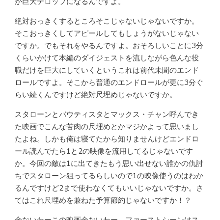
が巨大テロップになるんですよ。
絶対おっきくするところそこじゃないじゃないですか。
そこおっきくしてアピールしてもしょうがないじゃない
ですか。でもそれをやるんですよ。おそろしいことに3分
くらいかけて本編のダイジェストを流しながら色んな役
職だけを巨大にしていくというこれは前代未聞のエンド
ロールですよ。そこから普通のエンドロールが更に3分ぐ
らい続くんですけど絶対尺埋めじゃないですか。
スタローンとバウティスタとマックス・チャン呼んでき
た映画でこんな苦肉の尺埋めとかマジかよって思いまし
たよね。しかも俺は寝てたから知りませんけどエンドロ
ール読んでたら1と2の映像を流用してるじゃないです
か。今回の敵は1に出てきたもう思い出せない誰かの仇討
ちでスタローン狙ってるらしいので1の映像使うのはわか
るんですけど2まで使わなくてもいいじゃないですか。さ
てはこれ尺埋めを兼ねた予算節約じゃないですか！？
金ないわーこの映画金ないわー。ファーストシーンはス