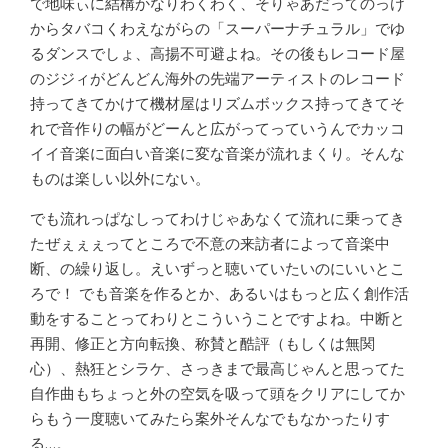
で地味ぃに結構かなりわくわく、そりゃあだってのっけ
からタバコくわえながらの「スーパーナチュラル」でゆ
るダンスでしょ、高揚不可避よね。その後もレコード屋
のジジィがどんどん海外の先端アーティストのレコード
持ってきてかけて機材屋はリズムボックス持ってきてそ
れで音作りの幅がどーんと広がってっていうんでカッコ
イイ音楽に面白い音楽に変な音楽が流れまくり。そんな
ものは楽しい以外にない。
でも流れっぱなしってわけじゃあなくて流れに乗ってき
たぜぇぇぇってところで不意の来訪者によって音楽中
断、の繰り返し。えいずっと聴いていたいのにいいとこ
ろで！ でも音楽を作るとか、あるいはもっと広く創作活
動をすることってわりとこういうことですよね。中断と
再開、修正と方向転換、称賛と酷評（もしくは無関
心）、熱狂とシラケ、さっきまで最高じゃんと思ってた
自作曲もちょっと外の空気を吸って頭をクリアにしてか
らもう一度聴いてみたら案外そんなでもなかったりす
る…。