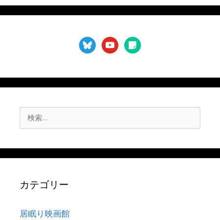
bluesky
youtube
sticky-
note
検
索:
カテゴリー
居眠り映画館