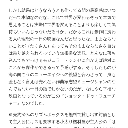
しかし結果はどうなろうとも作ってる間の最高感はいつ
だって本物なのだな。これで世界が変わるぞって本気で
思えることは実際に世界を変えることよりも楽しくて気
持ちいいんじゃないだろうか。だからこれは創作に携わ
る人の理想の一日の映画なんだと思ったな。ままならな
いことが（たくさん）あってもそのままならなさを自分
は乗り越えられるっていう無根拠な楽観。どんなに落ち
込んでもでっけぇモジュラー・シンセに向かえば絶対に
これから傑作ができるって予感がする。そうしたものが
海の向こうのニューエイジへの羨望と合わさって、身も
蓋もなく言えば売れない作曲家志望ミュージシャンのな
んでもない一日の話でしかないのだが、なにやら幸福な
映画となっているのがこの『ショック・ドゥ・フューチ
ャー』なのでした。
※売約済みのリズムボックスを無料で貸し出す対価とし
て主人公にキスを要求する小太り機材屋が主人公の「は