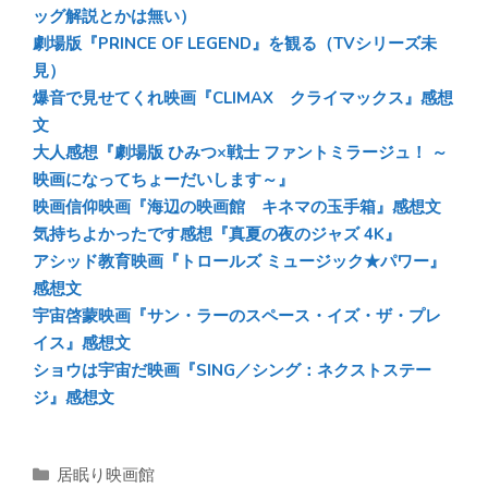
ok
ッグ解説とかは無い）
劇場版『PRINCE OF LEGEND』を観る（TVシリーズ未
見）
爆音で見せてくれ映画『CLIMAX クライマックス』感想
文
大人感想『劇場版 ひみつ×戦士 ファントミラージュ！ ～
映画になってちょーだいします～』
映画信仰映画『海辺の映画館 キネマの玉手箱』感想文
気持ちよかったです感想『真夏の夜のジャズ 4K』
アシッド教育映画『トロールズ ミュージック★パワー』
感想文
宇宙啓蒙映画『サン・ラーのスペース・イズ・ザ・プレ
イス』感想文
ショウは宇宙だ映画『SING／シング：ネクストステー
ジ』感想文
カ
居眠り映画館