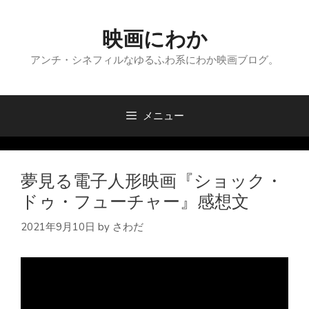
コ
ン
映画にわか
テ
ン
アンチ・シネフィルなゆるふわ系にわか映画ブログ。
ツ
へ
ス
メニュー
キ
ッ
プ
夢見る電子人形映画『ショック・
ドゥ・フューチャー』感想文
2021年9月10日
by
さわだ