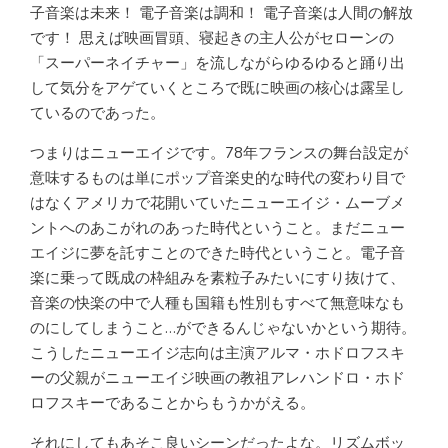
子音楽は未来！ 電子音楽は調和！ 電子音楽は人間の解放
です！ 思えば映画冒頭、寝起きの主人公がセローンの
「スーパーネイチャー」を流しながらゆるゆると踊り出
して気分をアゲていくところで既に映画の核心は露呈し
ているのであった。
つまりはニューエイジです。78年フランスの舞台設定が
意味するものは単にポップ音楽史的な時代の変わり目で
はなくアメリカで花開いていたニューエイジ・ムーブメ
ントへのあこがれのあった時代ということ。まだニュー
エイジに夢を託すことのできた時代ということ。電子音
楽に乗って既成の枠組みを素粒子みたいにすり抜けて、
音楽の快楽の中で人種も国籍も性別もすべて無意味なも
のにしてしまうこと…ができるんじゃないかという期待。
こうしたニューエイジ志向は主演アルマ・ホドロフスキ
ーの父親がニューエイジ映画の教祖アレハンドロ・ホド
ロフスキーであることからもうかがえる。
それにしてもあそこ良いシーンだったよな。リズムボッ