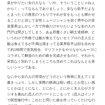
楽がやりたい女の人なら「いや、そういうことじゃねぇ
から！」ってなもんでありましょう。女なら歌手だよな
とまったくの善意のつもりでそれが女をもっとも輝かせ
ることだと信じて女性ミュージシャンを担ぐ男中心の音
楽業界はしかし一方で作曲だけやりたいような女の人の
門戸は閉ざしてしまう。あぁ邪魔くさい騎士道精神。と
いうわけで作曲では飯が食えてないセミプロの主人公と
飯は食えてるが不満は溜まってる業界歌手は顔を合わせ
て約1時間で意気投合、マリファナをやりながらルーズに
コラボして解放のための曲を完成させるのだ。それから
呆気なく別れてしまうところも含めてこれはなんとも美
しいシーンである。
なにやら女の人の苦境がどうのという映画に見えてくる
書きっぷり。しかし実際の映画は暗い感じとか悲しい感
じとかはとくになく、とにかく、とにかく主人公がスタ
ジオを兼ねた恋人のアパートにこもって（恋人はインド
で瞑想修行中）これだと閃いた曲を作っていくだけなの