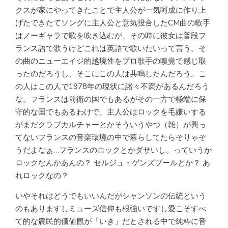
クスが家にやってきたことで主人公が一気呵成に作り上
げたできたてソングに主人公と意気投合したCM曲の歌手
はノーギャラで歌を吹き込むが、その時に彼女は普段フ
ランス語で歌うけどこれは英語で歌いたいって言う。そ
の曲のニューエイジ的越境性をプロ歌手の嗅覚で感じ取
ったのだろうし、そこにこの人は共鳴したんだろう。こ
の人はこの人で1978年の現状に諸々不満があるんだろう
な。フランスは前衛の国でもあるがその一方で極端に保
守的な国でもあるわけで、主人公はロックを毛嫌いする
がまだクラブカルチャーとかそういうやつ（雑）が興っ
てないフランスの音楽環境の中で暮らしてたらそりゃそ
うだよなぁ…フランスのロックとかダサいし。っていうか
ロックなんかあんの？ セルジュ・ゲンズブールとか？ あ
れロックなの？
いやそれはどうでもいいんだがシャンソンの伝統という
のもありますしミューズ信仰も根強いですし愛こそすべ
て的な農民的価値観が「いき」だとされる中で純粋に音