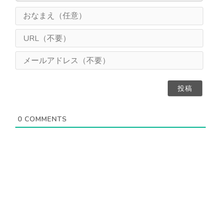
お
な
ま
U
え
R
（
L
メ
任
（
ー
意
不
ル
）
要
ア
）
ド
レ
ス
0
COMMENTS
（
不
要
）