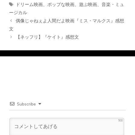
テ
タ
ドリーム映画
、
ポップな映画
、
遊ぶ映画
、
音楽・ミュ
ゴ
グ
ージカル
リ
偶像じゃねぇよ人間だよ映画『ミス・マルクス』感想
ー
文
【ネッフリ】『ケイト』感想文
Subscribe
500