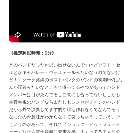
《推定睡眠時間：0分》
どのバンドだったか思い出せないんですけどソフト・セ
ルとかキャバレー・ヴォルテールみたいな（似てないけ
ど！）ダーク路線のポストパンクのバンドの初期MVにな
んか渓谷みたいなところで撮ってるやつがあってバンド
メンバーは目が死んでるし曲調にも合ってないししかも
生音重視のバンドならまだしもシンセがメインのバンド
だから外で演奏してます的な絵も作れなくてなんでそう
なったのか意味がわからなくて笑っちゃうっていう、そ
ういうのがあって、それで『ショック・ドゥ・フューチ
ャー』観たら電子音楽に未来を感じまくってる主人公の