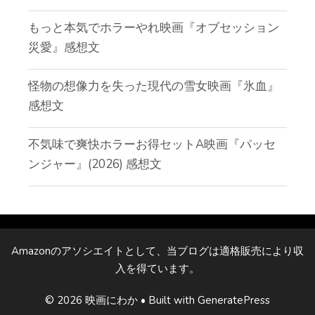
もっと本気でホラーやれ映画『オブセッション
災愛』感想文
怪物の想像力を失った現代の雪女映画『氷血』
感想文
不気味で爽快ホラーお得セットA映画『パッセ
ンジャー』(2026) 感想文
Amazonのアソシエイトとして、当ブログは適格販売により収
入を得ています。
© 2026 映画にわか
• Built with
GeneratePress