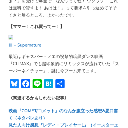
ぁ？」を受けて爆速で「なんつってね！ ウソウソ！ これ
は無料で貸すよ！ あはは！」って要求を引っ込めてそそ
くさと帰るところ、よかったです。
【ママー！これ買ってー！】
Ⅲ – Supernature
最近はギャスパー・ノエの祝祭的暗黒ダンス映画
『CLIMAX』でも超印象的にリミックスが流れていた「ス
ーパーネイチャー」、謎に今ブーム来てます。
Bl
F
Li
H
共
u
ac
n
at
有
《関連するかもしれない記事》
e
e
e
e
sk
b
n
映画『COMET/コメット』のなんか腹立った感想&悪口書
y
o
a
く（ネタバレあり）
見た人向け感想『レディ・プレイヤー1』（イースターエ