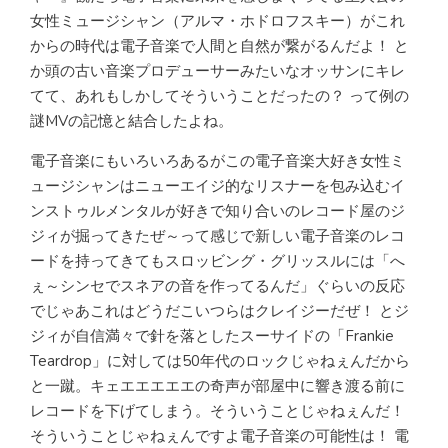
女性ミュージシャン（アルマ・ホドロフスキー）がこれ
からの時代は電子音楽で人間と自然が繋がるんだよ！ と
か頭の古い音楽プロデューサーみたいなオッサンにキレ
てて、あれもしかしてそういうことだったの？ って例の
謎MVの記憶と結合したよね。
電子音楽にもいろいろあるがこの電子音楽大好き女性ミ
ュージシャンはニューエイジ的なリスナーを包み込むイ
ンストゥルメンタルが好きで知り合いのレコード屋のジ
ジィが掘ってきたぜ～って感じで新しい電子音楽のレコ
ードを持ってきてもスロッビング・グリッスルには「へ
ぇ～シンセでスネアの音を作ってるんだ」ぐらいの反応
でじゃあこれはどうだこいつらはクレイジーだぜ！ とジ
ジィが自信満々で針を落としたスーサイドの「Frankie
Teardrop」に対しては50年代のロックじゃねぇんだから
と一蹴。キェエエエエエの奇声が部屋中に響き渡る前に
レコードを下げてしまう。そういうことじゃねぇんだ！
そういうことじゃねぇんですよ電子音楽の可能性は！ 電