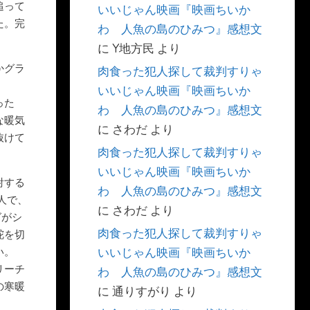
追って
いいじゃん映画『映画ちいか
た。完
わ 人魚の島のひみつ』感想文
に
Y地方民
より
かグラ
肉食った犯人探して裁判すりゃ
。
いいじゃん映画『映画ちいか
った
わ 人魚の島のひみつ』感想文
な暖気
に
さわだ
より
抜けて
肉食った犯人探して裁判すりゃ
いいじゃん映画『映画ちいか
射する
わ 人魚の島のひみつ』感想文
人で、
に
さわだ
より
グがシ
肉食った犯人探して裁判すりゃ
舵を切
い。
いいじゃん映画『映画ちいか
リーチ
わ 人魚の島のひみつ』感想文
の寒暖
に
通りすがり
より