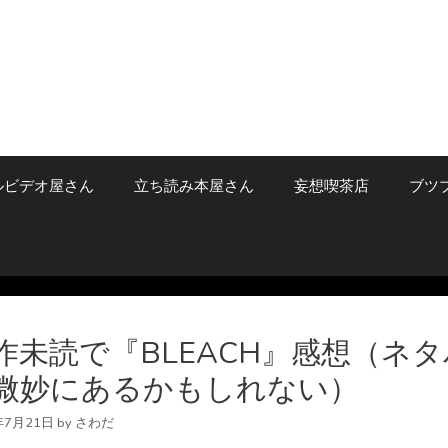
ルビデオ屋さん
立ち読み本屋さん
妄想喫茶店
ブツ
作未読で『BLEACH』感想（ネタ
微妙にあるかもしれない）
年7月21日
by
さわだ