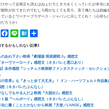
だけやって企画立ち消えはねぇだろとタカをくくっていたが本当に
可能性が出てきたのでむしろ暇がなくても見ろ、見て俺たちは続編
しているとワーナーブラザース・ジャパンに示してくれ！（心待ち
のだろうか）
Bl
F
Li
H
共
u
ac
n
at
有
連するかもしれない記事》
e
e
e
e
sk
b
n
ものあれ下さい映画『劇場版 呪術廻戦 0』感想文
y
o
a
『オーヴァーロード』感想文（ネタバレと悪口あり）
編】全作感想『シッチェス映画祭ファンタスティック・セレクショ
ok
』
日の世界』も『きっと全て大丈夫』！ ドン・ハーツフェルト作品集
感想（ネタバレたぶんなし）
ワなしでもやるんだよ映画『大脱出2』感想文
ート版『ヘルボーイ』感想文（ネタバレたぶんなし）
本当に書くこととかないから映画『天使／L’ANGE』感想文