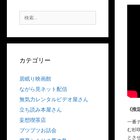
検
索:
カテゴリー
居眠り映画館
ながら見ネット配信
無気力レンタルビデオ屋さん
《推
立ち読み本屋さん
妄想喫茶店
一番
む杉
ブツブツお話会
とさ