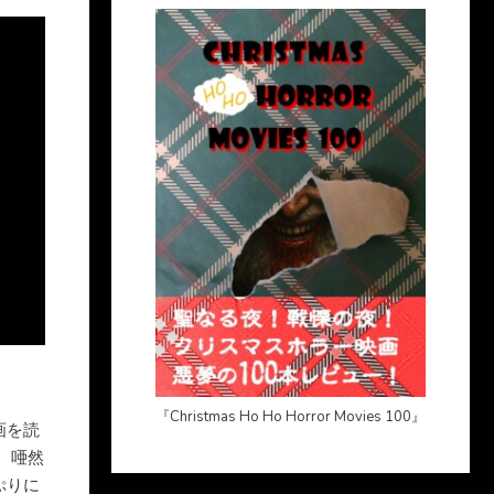
『Christmas Ho Ho Horror Movies 100』
画を読
 唖然
ぷりに