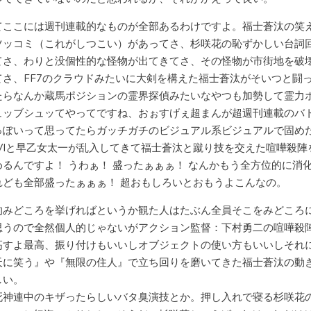
てここには週刊連載的なものが全部あるわけですよ。福士蒼汰の笑
ツッコミ（これがしつこい）があってさ、杉咲花の恥ずかしい台詞
てさ、わりと没個性的な怪物が出てきてさ、その怪物が市街地を破
てさ、FF7のクラウドみたいに大剣を構えた福士蒼汰がそいつと闘
たらなんか蔵馬ポジションの霊界探偵みたいなやつも加勢して霊力
ュッブシュッてやってですね、おぉすげぇ超まんが超週刊連載のバ
っぽいって思ってたらガッチガチのビジュアル系ビジュアルで固め
YAVIと早乙女太一が乱入してきて福士蒼汰と蹴り技を交えた喧嘩殺陣
めるんですよ！ うわぁ！ 盛ったぁぁぁ！ なんかもう全方位的に消
れども全部盛ったぁぁぁ！ 超おもしろいとおもうよこんなの。
的みどころを挙げればというか観た人はたぶん全員そこをみどころ
思うので全然個人的じゃないがアクション監督：下村勇二の喧嘩殺
高すよ最高、振り付けもいいしオブジェクトの使い方もいいしそれ
天に笑う』や『無限の住人』で立ち回りを磨いてきた福士蒼汰の動
しい。
死神連中のキザったらしいバタ臭演技とか。押し入れで寝る杉咲花