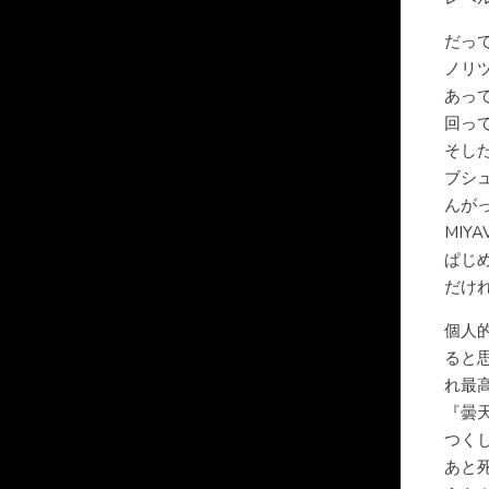
だっ
ノリ
あっ
回っ
そし
ブシ
んが
MI
ぱじ
だけ
個人
ると
れ最
『曇
つく
あと