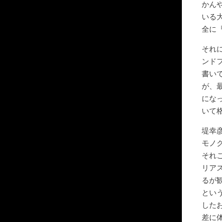
かん
いる
全に
それ
ンド
書い
が、
にな
いて
堤幸
モノ
それ
リア
るが
とい
した
差に