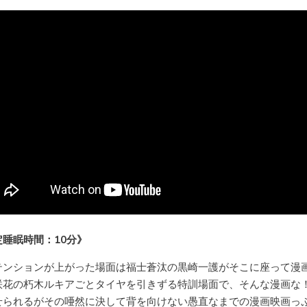
定睡眠時間：10分》
テンションが上がった場面は福士蒼汰の黒崎一護がそこに座って漫
咲花の朽木ルキアごとタイヤを引きずる特訓場面で、そんな漫画な！
せられるがその唖然に決して背を向けない愚直なまでの漫画映画っ