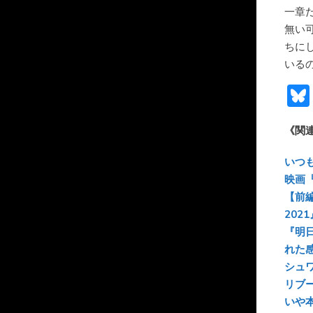
一章
無い
ちに
いる
《関
いつ
映画
【前
2021
『明
れた
シュ
リブ
いや