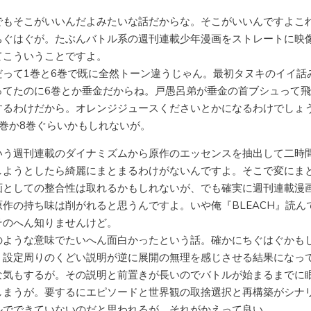
でもそこがいいんだよみたいな話だからな。そこがいいんですよこ
ちぐはぐが。たぶんバトル系の週刊連載少年漫画をストレートに映
てこういうことですよ。
だって1巻と6巻で既に全然トーン違うじゃん。最初タヌキのイイ話
ってたのに6巻とか垂金だからね。戸愚呂弟が垂金の首ブシュって
するわけだから。オレンジジュースくださいとかになるわけでしょ
7巻か8巻ぐらいかもしれないが。
いう週刊連載のダイナミズムから原作のエッセンスを抽出して二時
しようとしたら綺麗にまとまるわけがないんですよ。そこで変にま
画としての整合性は取れるかもしれないが、でも確実に週刊連載漫
原作の持ち味は削がれると思うんですよ。いや俺『BLEACH』読ん
そのへん知りませんけど。
のような意味でたいへん面白かったという話。確かにちぐはぐかも
。設定周りのくどい説明が逆に展開の無理を感じさせる結果になっ
な気もするが。その説明と前置きが長いのでバトルが始まるまでに
しまうが。要するにエピソードと世界観の取捨選択と再構築がシナ
ルでできていないのだと思われるが、それがかえって良い。