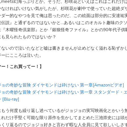
んmeets幻海っぷりとか。そうだ、杉咲花といえばこれはこれだけ
かなければいけない気がしたが、杉咲花が劇中で使っていた超絶ダ
ーダー的なやつを見て俺は思ったのだ、この絵面は部分的に安達祐
龍伝説』と通ずるのではないかと…あるいはこのオカルト趣味のク
は『木曜怪奇倶楽部』とか『銀狼怪奇ファイル』とかの90年代子供
にも見られたものではないか？
てないので泣いたなどと嘘は書きませんが止めどなく溢れる恥ずか
ジーにこころは泣いた。
マー！これ買ってー！】
ョの奇妙な冒険 ダイヤモンドは砕けない 第一章[Amazonビデオ]
ジョの奇妙な冒険 ダイヤモンドは砕けない 第一章 スタンダード・
[Blu-ray]
はもう何度も繰り返し述べているがジョジョの実写映画化とかいう
これだけ手堅く可能な限り原作を生かしてまとめた三池崇史には頭
っくリ返るのでジョジョ好きと言わず暇な人全員に見て欲しいしさ