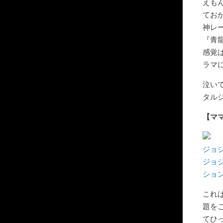
えも
てお
神レ
『青
感覚
ラマ
泣い
タル
【マ
ジョジ
ジョ
ション 
これ
題を
てひ