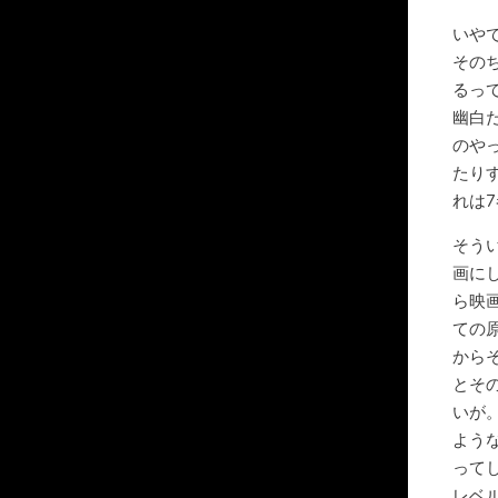
いや
その
るっ
幽白
のや
たり
れは
そう
画に
ら映
ての
から
とそ
いが
よう
って
レベ