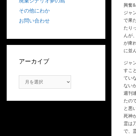
廃棄シナリオ夢の島
興奮
その他にわか
ジャ
で果
お問い合わせ
たり
んが
が痺
に並
アーカイブ
ジャ
すこ
てい
ア
ない
ー
週刊
カ
たの
イ
と悪
ブ
死神
霊は
で、