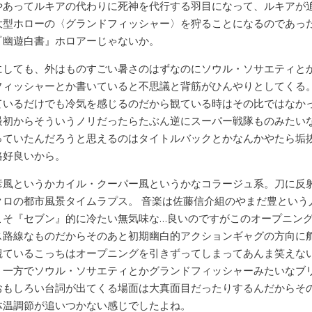
やあってルキアの代わりに死神を代行する羽目になって、ルキアが
大型ホローの〈グランドフィッシャー〉を狩ることになるのであっ
『幽遊白書』ホロアーじゃないか。
にしても、外はものすごい暑さのはずなのにソウル・ソサエティと
フィッシャーとか書いていると不思議と背筋がひんやりとしてくる
ているだけでも冷気を感じるのだから観ている時はその比ではなか
最初からそういうノリだったらたぶん逆にスーパー戦隊ものみたい
っていたんだろうと思えるのはタイトルバックとかなんかやたら垢
格好良いから。
彦風というかカイル・クーパー風というかなコラージュ系。刀に反
クロの都市風景タイムラプス。 音楽は佐藤信介組のやまだ豊という
こそ『セブン』的に冷たい無気味な…良いのですがこのオープニン
ス路線なものだからそのあと初期幽白的アクションギャグの方向に
観ているこっちはオープニングを引きずってしまってあんま笑えな
う一方でソウル・ソサエティとかグランドフィッシャーみたいなブ
おもしろい台詞が出てくる場面は大真面目だったりするんだからそ
体温調節が追いつかない感じでしたよね。