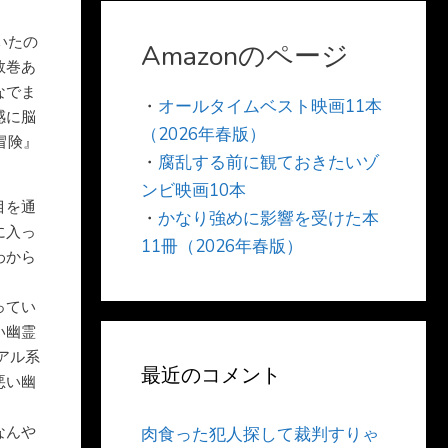
いたの
Amazonのページ
数巻あ
なでま
・
オールタイムベスト映画11本
感に脳
（2026年春版）
冒険』
・
腐乱する前に観ておきたいゾ
ンビ映画10本
目を通
・
かなり強めに影響を受けた本
に入っ
11冊（2026年春版）
わから
ってい
い幽霊
アル系
最近のコメント
悪い幽
なんや
肉食った犯人探して裁判すりゃ