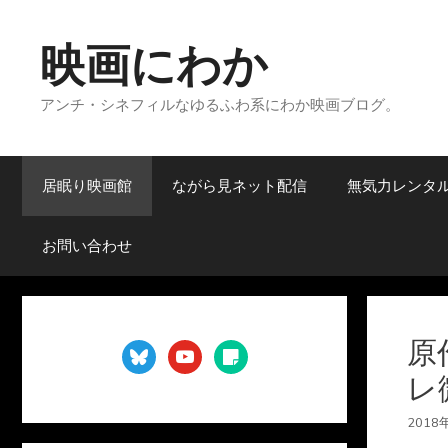
コ
ン
映画にわか
テ
ン
アンチ・シネフィルなゆるふわ系にわか映画ブログ。
ツ
へ
ス
キ
居眠り映画館
ながら見ネット配信
無気力レンタ
ッ
プ
お問い合わせ
原
bluesky
youtube
sticky-
note
レ
2018