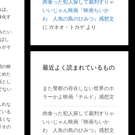
肉食った犯人探して裁判すりゃ
れは。
いいじゃん映画『映画ちいか
像化す
わ 人魚の島のひみつ』感想文
に
ガネオ・トカゲ
より
みたい
飛ばし
うがそ
間の映
最近よく読まれているもの
とめた
画とし
また警察の存在しない世界のホ
でない
ラーかよ映画『チルド』感想文
しれな
ている
肉食った犯人探して裁判すりゃ
眠くな
いいじゃん映画『映画ちいか
リオの
わ 人魚の島のひみつ』感想文