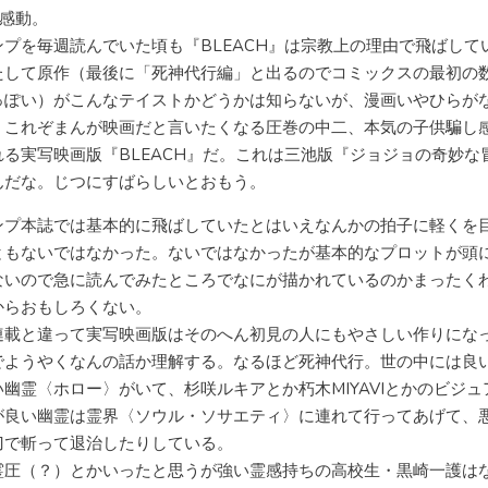
&感動。
ンプを毎週読んでいた頃も『BLEACH』は宗教上の理由で飛ばして
たして原作（最後に「死神代行編」と出るのでコミックスの最初の
っぽい）がこんなテイストかどうかは知らないが、漫画いやひらが
、これぞまんが映画だと言いたくなる圧巻の中二、本気の子供騙し
れる実写映画版『BLEACH』だ。これは三池版『ジョジョの奇妙な
んだな。じつにすばらしいとおもう。
ンプ本誌では基本的に飛ばしていたとはいえなんかの拍子に軽くを
ともないではなかった。ないではなかったが基本的なプロットが頭
ないので急に読んでみたところでなにが描かれているのかまったく
からおもしろくない。
連載と違って実写映画版はそのへん初見の人にもやさしい作りにな
でようやくなんの話か理解する。なるほど死神代行。世の中には良
い幽霊〈ホロー〉がいて、杉咲ルキアとか朽木MIYAVIとかのビジュ
が良い幽霊は霊界〈ソウル・ソサエティ〉に連れて行ってあげて、
刀で斬って退治したりしている。
霊圧（？）とかいったと思うが強い霊感持ちの高校生・黒崎一護は