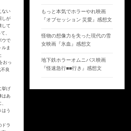
えない
もっと本気でホラーやれ映画
回しが
『オブセッション 災愛』感想文
壊して
って、
怪物の想像力を失った現代の雪
ボウで
女映画『氷血』感想文
トルま
た
地下鉄ホラーオムニバス映画
をおっ
『怪速急行■■行き』感想文
化不良
に挙げ
陣はあ
に、
きはう
のドラ