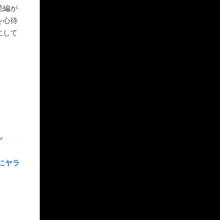
続編が
を心待
にして
ン
にヤラ