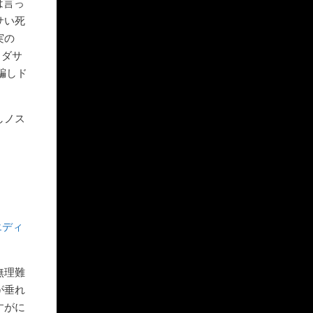
は言っ
サい死
実の
ソダサ
騙しド
しノス
エディ
無理難
が垂れ
すがに