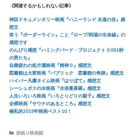
u
ac
n
at
有
《関連するかもしれない記事》
e
e
e
e
sk
b
n
神話ドキュメンタリー映画『ハニーランド 永遠の谷』感
y
o
a
想文
笑う『ボーダーライン』こと『ロープ/戦場の生命線』の
ok
感想です
のんびり感想『ハミングバード・プロジェクト 0.001秒
の男たち』
自粛疲れの処方箋映画『精神０』感想文
図書館は大変映画『パブリック 図書館の奇跡』感想文
ハイパー凡庸タイム映画『はりぼて』感想文
シーシュポスの水映画『水俣曼荼羅』感想文
人生いろいろ映画『いろとりどりの親子』感想文
全裸映画『サウナのあるところ』感想文
極私的2019年映画ベスト10！
カ
居眠り映画館