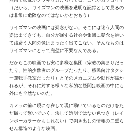
（だから、ワイズマンの映画を透明な記録として見るの
は非常に危険なのではないかとおもう）
ワイズマンの映画には疑念がない。そこには迷う人間の
姿は出てきても、自分が属する社会や集団に疑念を抱い
て躊躇う人間の像はまったく出てこない。そんなものは
ワイズマンにとって完璧に不要なんである。
だからこの映画でも実に多様な集団（宗教の集まりだっ
たり、性的少数者のグループだったり、移民向けタクシ
ー運転手教室だったり）とそのメカニズムや動作が描か
れるが、それに対する様々な私的な疑問は映画の中にも
外にも全然ないのだ。
カメラの前に現に存在して現に動いているものだけをた
だ撮って繋いでいく。決して透明ではない色つき（レイ
ンボーカラーかもしれない）で剥き出しの情報の二重ら
せん構造のような映画。