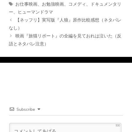
テ
タ
お仕事映画
、
お勉強映画
、
コメディ
、
ドキュメンタリ
ゴ
グ
ー
、
ヒューマンドラマ
リ
【ネッフリ】実写版『人狼』原作比較感想（ネタバレ
ー
なし）
映画『旅猫リポート』の全編を見ておれは泣いた（反
語とネタバレ注意）
Subscribe
500