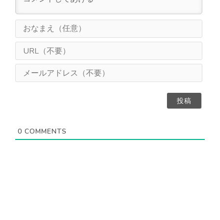
お
な
ま
U
え
R
（
L
メ
任
（
ー
意
不
ル
）
要
ア
）
ド
レ
ス
0
COMMENTS
（
不
要
）