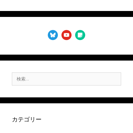
bluesky
youtube
sticky-
note
検
索:
カテゴリー