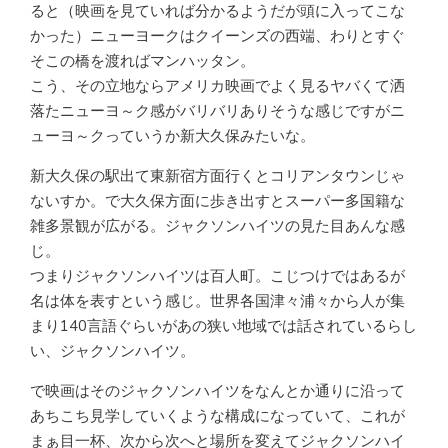
ると（映画を見ていれば分かるようだが頭に入ってこな
かった）ニューヨークはクイーンズの西端、わりとすぐ
そこの橋を渡ればマンハッタン。
こう、その立地ならアメリカ映画でよく見るヤバくて洒
落たニューヨ～ク感がバリバリありそうな感じですがニ
ューヨ～クっていうか新大久保みたいな。
新大久保の駅出て東新宿方面行くとコリアンタウンじゃ
ないすか。で大久保方面に歩き出すとスーパー多国籍な
雑多景観が広がる。ジャクソンハイツの見た目あんな感
じ。
つまりジャクソンハイツは百人町。こじつけではあるが
名は体を表すという感じ。世界各国津々浦々から人が集
まり140言語ぐらいがあの狭い地域では話されているらし
い、ジャクソンハイツ。
で映画はそのジャクソンハイツをなんとか通りに沿って
あちこち見学していくような構成になっていて、これが
まぁ目一杯、次から次へと場所を変えてジャクソンハイ