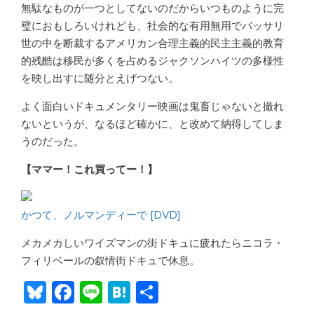
無駄なものが一つとしてないのだからいつものように完
璧におもしろいけれども、社会的な有用無用でバッサリ
世の中を断裁するアメリカン合理主義的民主主義的教育
的残酷は移民が多くを占めるジャクソンハイツの多様性
を映し出すに随分とえげつない。
よく面白いドキュメンタリー映画は鬼畜じゃないと撮れ
ないというが、なるほど確かに、と改めて納得してしま
うのだった。
【ママー！これ買ってー！】
かつて、ノルマンディーで [DVD]
メカメカしいワイズマンの街ドキュに疲れたらニコラ・
フィリベールの叙情街ドキュで休息。
Bl
F
Li
H
共