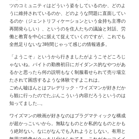
ツのコミュニティはどういう姿をしているのか、どのよ
うに維持されているのか、どのような問題に直面してい
るのか（ジェントリフィケーションという金持ち主導の
再開発らしい）、というのを住人たちの議論と対話、労
働と教育を中心に据えて捉えていくのですが、これでも
全然足りないな3時間じゃって感じの情報過多。
「ようこそ」というから行きましたがようこそどころじ
ゃないね。バイトの勤務初日にガイダンス的なやつがあ
るかと思ったら何の説明もなく制服着せられて売り場立
たされて困惑するような体験ですよこれは。
ごめん嘘ほんとはフレデリック・ワイズマンが好きだか
ら観に行ったのでたぶんこういう内容だろうというのは
知ってました…。
ワイズマンの映画が好きなのはプラグマティックな構成
が超かっこいいから。無駄なものとか私的なものとかも
う絶対ない。なにがなんでも入れようとしない。有用と
無用で映像がクッキリ分けられてる。これがカッコイイ