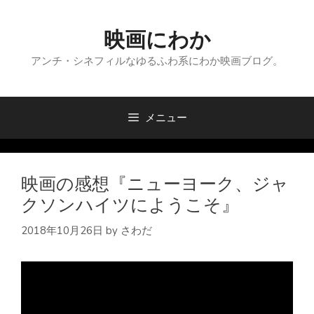
コ
ン
映画にわか
テ
ン
アンチ・シネフィルなゆるふわ系にわか映画ブログ。
ツ
へ
ス
メニュー
キ
ッ
プ
映画の感想『ニューヨーク、ジャ
クソンハイツにようこそ』
2018年10月26日
by
さわだ