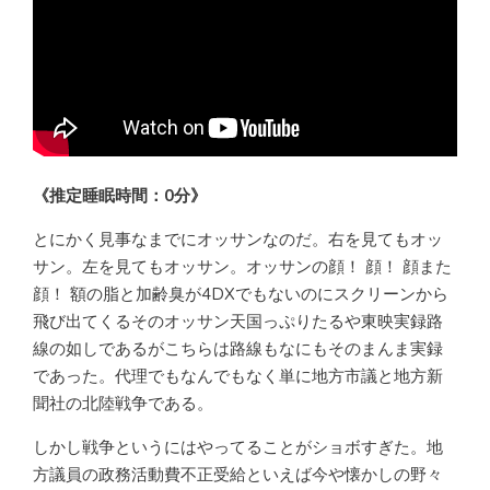
《推定睡眠時間：0分》
とにかく見事なまでにオッサンなのだ。右を見てもオッ
サン。左を見てもオッサン。オッサンの顔！ 顔！ 顔また
顔！ 額の脂と加齢臭が4DXでもないのにスクリーンから
飛び出てくるそのオッサン天国っぷりたるや東映実録路
線の如しであるがこちらは路線もなにもそのまんま実録
であった。代理でもなんでもなく単に地方市議と地方新
聞社の北陸戦争である。
しかし戦争というにはやってることがショボすぎた。地
方議員の政務活動費不正受給といえば今や懐かしの野々