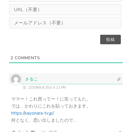
ま
U
え
R
（
L
メ
任
（
ー
意
不
ル
）
要
ア
）
ド
レ
ス
2
COMMENTS
（
不
要
）
さるこ
2020年8月25日 6:13 PM
ママー！これ買ってー！に笑ってもた。
では、かわりにこれを貼っておきます。
https://sayonara-tv.jp/
何となく、思い出しましたので…