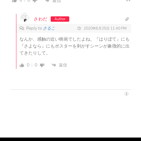
0
0
返信
さわだ
Author
Reply to
さるこ
2020年8月25日 11:40 PM
なんか、感触の近い映画でしたよね。『はりぼて』にも
『さよなら』にもポスターを剥がすシーンが象徴的に出
てきたりして。
0
0
返信