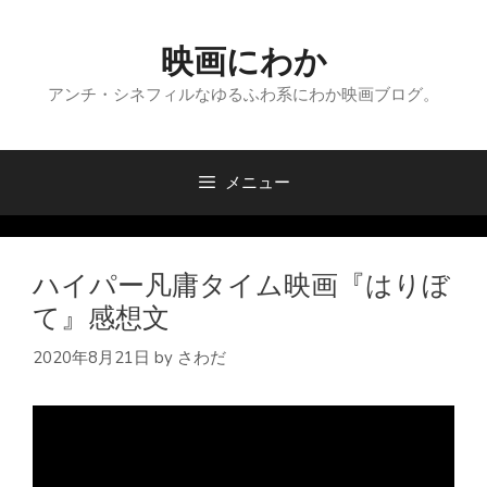
コ
ン
映画にわか
テ
ン
アンチ・シネフィルなゆるふわ系にわか映画ブログ。
ツ
へ
ス
メニュー
キ
ッ
プ
ハイパー凡庸タイム映画『はりぼ
て』感想文
2020年8月21日
by
さわだ