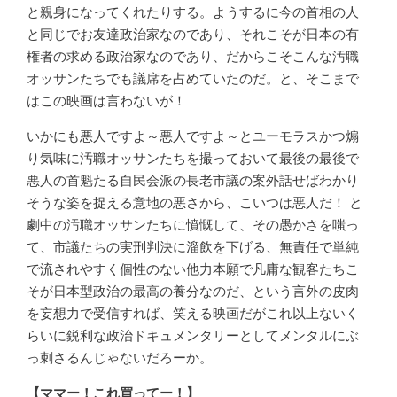
と親身になってくれたりする。ようするに今の首相の人
と同じでお友達政治家なのであり、それこそが日本の有
権者の求める政治家なのであり、だからこそこんな汚職
オッサンたちでも議席を占めていたのだ。と、そこまで
はこの映画は言わないが！
いかにも悪人ですよ～悪人ですよ～とユーモラスかつ煽
り気味に汚職オッサンたちを撮っておいて最後の最後で
悪人の首魁たる自民会派の長老市議の案外話せばわかり
そうな姿を捉える意地の悪さから、こいつは悪人だ！ と
劇中の汚職オッサンたちに憤慨して、その愚かさを嗤っ
て、市議たちの実刑判決に溜飲を下げる、無責任で単純
で流されやすく個性のない他力本願で凡庸な観客たちこ
そが日本型政治の最高の養分なのだ、という言外の皮肉
を妄想力で受信すれば、笑える映画だがこれ以上ないく
らいに鋭利な政治ドキュメンタリーとしてメンタルにぶ
っ刺さるんじゃないだろーか。
【ママー！これ買ってー！】