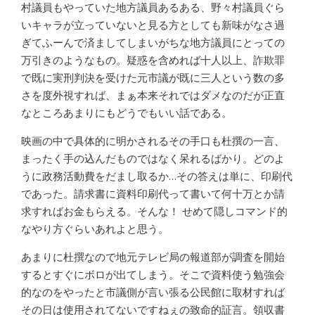
村議員もやっていた地方議員あるある、野々村議員ぐら
いキャラが立っていないと見る方としても新味がなさ過
ぎてふーんで済ましてしまいがちな地方議員にとっての
万引きのようなもの。疑惑を含めれば十人以上、詐欺罪
で既に実刑判決を受けた元市議が既に三人という数の多
さを度外視すれば、まぁ本来それではダメなのだが正直
なところあまりにもどうでもいい話である。
映画の中で具体的に明かされるその手口も杜撰の一言、
まったく手の込んだものではなく呆れるばかり。どのよ
うに政務活動費をだまし取るか…その答えは単に、印刷代
であった。請求書に資料印刷代って書いて何十万とか請
求すればお金もらえる。そんな！ せめて隠しコマンド的
なやり方ぐらいあれよと思う。
あまりに杜撰なので地元テレビ局の報道部が調査を開始
するとすぐにボロが出てしまう。そこで資料使う勉強会
的なのをやったと市議側が言い張る公民館に取材すれば
その日は使用されてないですねぇの致命的証言。領収書