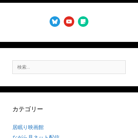
bluesky
youtube
sticky-
note
検
索:
カテゴリー
居眠り映画館
ながら見ネット配信