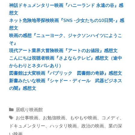
ok
神話ドキュメンタリー映画『ハニーランド 永遠の谷』感
想文
ネット危険地帯探検映画『SNS -少女たちの10日間-』感
想文
映画の感想『ニューヨーク、ジャクソンハイツにようこ
そ』
現代アート業界大冒険映画『アートのお値段』感想文
こんにちは視聴者映画『さよならテレビ』感想文（途中
からわりとネタバレあり）
図書館は大変映画『パブリック 図書館の奇跡』感想文
新書みたいな映画『シャドー・ディール 武器ビジネス
の闇』感想文
カ
居眠り映画館
テ
タ
お仕事映画
、
お勉強映画
、
もやもや映画
、
コメディ
、
ゴ
グ
ドキュメンタリー
、
ハッタリ映画
、
政治の映画
、
業の深
リ
い映画