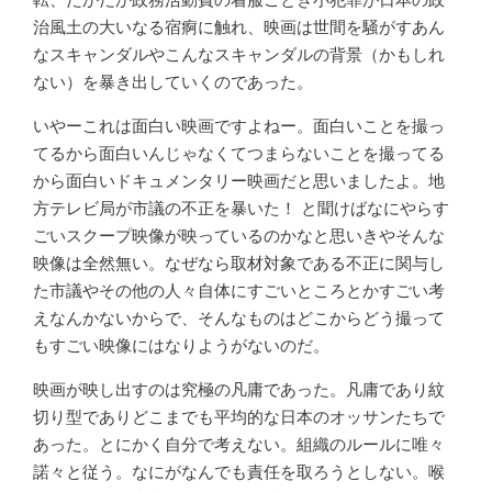
治風土の大いなる宿痾に触れ、映画は世間を騒がすあん
なスキャンダルやこんなスキャンダルの背景（かもしれ
ない）を暴き出していくのであった。
いやーこれは面白い映画ですよねー。面白いことを撮っ
てるから面白いんじゃなくてつまらないことを撮ってる
から面白いドキュメンタリー映画だと思いましたよ。地
方テレビ局が市議の不正を暴いた！ と聞けばなにやらす
ごいスクープ映像が映っているのかなと思いきやそんな
映像は全然無い。なぜなら取材対象である不正に関与し
た市議やその他の人々自体にすごいところとかすごい考
えなんかないからで、そんなものはどこからどう撮って
もすごい映像にはなりようがないのだ。
映画が映し出すのは究極の凡庸であった。凡庸であり紋
切り型でありどこまでも平均的な日本のオッサンたちで
あった。とにかく自分で考えない。組織のルールに唯々
諾々と従う。なにがなんでも責任を取ろうとしない。喉