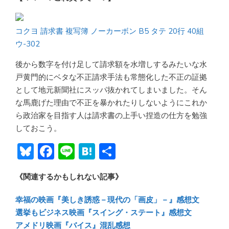
コクヨ 請求書 複写簿 ノーカーボン B5 タテ 20行 40組
ウ-302
後から数字を付け足して請求額を水増しするみたいな水
戸黄門的にベタな不正請求手法も常態化した不正の証拠
として地元新聞社にスッパ抜かれてしまいました。そん
な馬鹿げた理由で不正を暴かれたりしないようにこれか
ら政治家を目指す人は請求書の上手い捏造の仕方を勉強
しておこう。
Bl
F
Li
H
共
u
ac
n
at
有
《関連するかもしれない記事》
e
e
e
e
sk
b
n
幸福の映画『美しき誘惑－現代の「画皮」－』感想文
y
o
a
選挙もビジネス映画『スイング・ステート』感想文
アメドリ映画『バイス』混乱感想