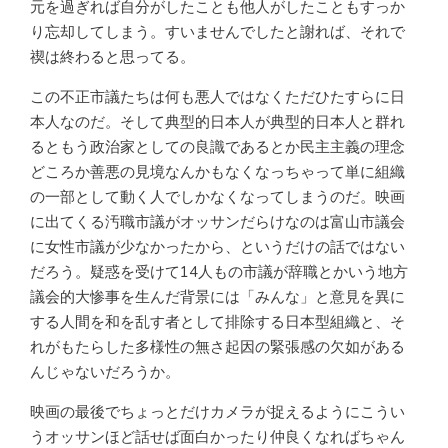
元を過ぎれば自分がしたことも他人がしたこともすっか
り忘却してしまう。すいませんでしたと謝れば、それで
禊は終わると思ってる。
この不正市議たちは何も悪人ではなくただひたすらに日
本人なのだ。そして典型的日本人が典型的日本人と群れ
るともう政治家としての良識であるとか民主主義の理念
どころか善悪の見境なんかもなくなっちゃって単に組織
の一部として動く人でしかなくなってしまうのだ。映画
に出てくる汚職市議がオッサンだらけなのは富山市議会
に女性市議が少なかったから、というだけの話ではない
だろう。疑惑を受けて14人もの市議が辞職とかいう地方
議会的大惨事を生んだ背景には「みんな」と意見を異に
する人間を和を乱す者として排除する日本型組織と、そ
れがもたらした多様性の無さ起因の緊張感の欠如がある
んじゃないだろうか。
映画の最後でちょっとだけカメラが捉えるようにこうい
うオッサンほど話せば面白かったり仲良くなればちゃん