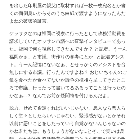
を出した印刷屋の親父に取材すれば一枚一枚宛名とか書
くの面倒臭いからそのうち白紙で渡すようになったんだ
よねの破壊的証言。
ケッサクなのは福岡に視察に行ったとして政務活動費を
請求していたオッサン市議への直撃インタビューであっ
た。福岡で何を視察してきたんですか？ と記者。うーん
福岡かぁ、と市議。街作りの参考にとか…と記者アシス
ト。うーん記憶にないなぁ、とせっかくのアシストを台
無しにする市議。行ったんですよね？ おじいちゃんのご
飯を食べたか食べてないか論争の様相を呈してきたとこ
ろで市議、行ったって書いてるあるってことは行ったの
かなぁ…？ なんでお前が疑問符を付けるんだよ。
脱力。せめて否定すればいいじゃない。悪人なら悪人ら
しく堂々としたらいいじゃない。緊張感がないとかそれ
以前に悪いことをしたっていう自覚がないんじゃないの
かね君たちは。もうしょうがないな…とそこで笑いは反
転、たかだか政務活動費の着服ごとき小犯罪が日本の政