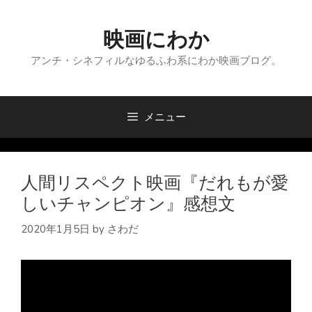
コ
ン
映画にわか
テ
ン
アンチ・シネフィルなゆるふわ系にわか映画ブログ。
ツ
へ
ス
メニュー
キ
ッ
プ
人間リスペクト映画『だれもが愛
しいチャンピオン』感想文
2020年1月5日
by
さわだ