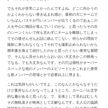
でもそれが非常によかったんですよね、どこに向かうの
かよくわからない巻き込まれ感が。最初の方にチームで
いちばんバスケが巧いメンバーが出てくるのであぁこの
人を中心に物語が進んでいくのかな、と思ったらその次
のシーンくらいで何も言わずにチームを離脱してしまっ
てその後ぜんぜんお話に絡んでこない。何らかの理由で
撮影に来られなくなってそれでも撮影止められないから
脚本書き換えて続行したのかと思ったぐらい唐突な展開
で、そんなん見せられたらおいおい大丈夫かこの映画っ
てなる。でも大丈夫なんです。その穴は個性がオーバー
スペックな他のメンバーのエピソードとかこれまた唐突
な新メンバーの登場とかで必要以上に埋まる。
これは気持ちがいいですよ、このなんとかならなそうだ
けど案外なんとかなってしまうところ。カーニバル文学
的な趣があると思ったな。で、全体として見ればむしろ
その無軌道さが映画として正解なんです。主人公の協調