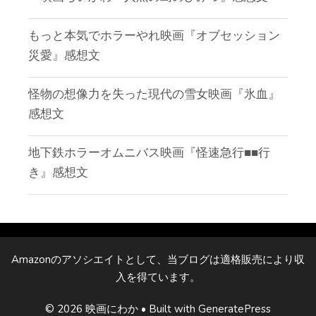
もっと本気でホラーやれ映画『オブセッション
災愛』感想文
怪物の想像力を失った現代の雪女映画『氷血』
感想文
地下鉄ホラーオムニバス映画『怪速急行■■行
き』感想文
Amazonのアソシエイトとして、当ブログは適格販売により収
入を得ています。
© 2026 映画にわか
• Built with
GeneratePress