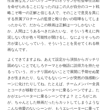
性皆無な元プロバスケコーチのオッサンが社会奉仕活動
を命ぜられることになったのはこの人が自分のコート戦
略こそ唯一の正解と信じる人で、そのことで意見を異に
する所属プロチームの監督と殴り合いの喧嘩をしてしま
ったからで、だからこの映画は正解は一つしかないと
か、人間はこうあるべきだみたいな、そういう考えに拘
泥しない方が色々可能性が開けるし、なによりそっちの
方が楽しいしっていう、そういうことを見せてくれる映
画なんです。
よくできてますよね。あえて設定から演技からガッチリ
固めないことでむしろテーマとか物語に説得力を持たせ
るっていう。ガッチリ固めないことで展開に予期せぬ驚
きが生まれたり、なんでもないシーンが突然の強感動シ
ーンに化けたりしてね。たとえば、チームメンバー全員
とコーチが移動でエレベーターに乗るシーンですよ。た
かがエレベーターに乗るシーンですよ？ ところがこれ
が、ちゃんとした映画だったらカットしてしまうような
こんな他愛のないシーンが、もうエレベーターに乗って