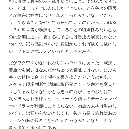
れに併せて脚本の方を変えたとのこと。その人ができな
いことは削ってその人にしかできないことを各々の障害
とか障害の程度に合せて加えてったみたいなことだろ
う。できることをやってもらっているのだからいわゆる
（？）障害者が演技をしていることの特殊性みたいなも
のは皆無に近い。要するにそこには普通の演技しかない
わけで、我ら感動ポルノ消費団からすれば抜くに抜けな
いソフトコアポルノといったところである。
だがワクワクがない代わりにハラハラはあった。演技は
普通でも展開はなんだかちょっと普通ではない。たぶん
各々の特性に合せて脚本を書き換えたというのもあり、
おそらく現場判断で結構臨機応変にシーン内容を変えた
りしてるんじゃないかとも思うのだが、そのおかげで
次々投入される様々なエピソードや個々のチームメンバ
ーのドラマが綺麗にまとまらない。物語の大枠は単純な
のでそこは変わらないとしても、後から振り返ればあの
シーンのあの後どうなったんだろうみたいなところが
多々出てくるわけである。