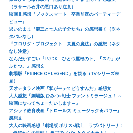
y
o
a
（ラサール石井の悪口あり注意）
映画非感想『ブックスマート 卒業前夜のパーティーデ
ok
ビュー』
思いのまま『龍三と七人の子分たち』の感想書く（※ネ
タバレなし）
『フロリダ・プロジェクト 真夏の魔法』の感想（ネタ
なし注意）
なんだかすごい『L♡DK ひとつ屋根の下、「スキ」が
ふたつ。』感想文
劇場版『PRINCE OF LEGEND』を観る（TVシリーズ未
見）
天才デタラメ映画『私がモテてどうすんだ』感想文
大人感想『劇場版 ひみつ×戦士 ファントミラージュ！ ～
映画になってちょーだいします～』
アシッド教育映画『トロールズ ミュージック★パワー』
感想文
大人の映画感想『劇場版 ポリス×戦士 ラブパトリーナ！
～怪盗からの挑戦！ ラブでパパッとタイホせよ！～』