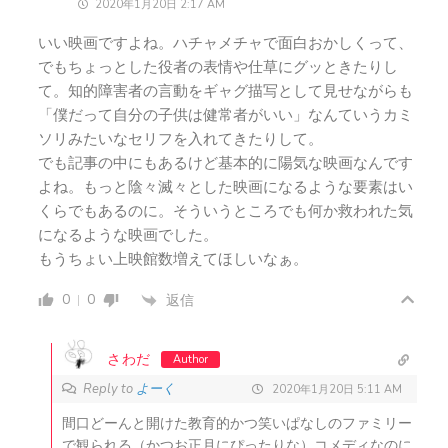
2020年1月20日 2:17 AM
いい映画ですよね。ハチャメチャで面白おかしくって、
でもちょっとした役者の表情や仕草にグッときたりし
て。知的障害者の言動をギャグ描写として見せながらも
「僕だって自分の子供は健常者がいい」なんていうカミ
ソリみたいなセリフを入れてきたりして。
でも記事の中にもあるけど基本的に陽気な映画なんです
よね。もっと陰々滅々とした映画になるような要素はい
くらでもあるのに。そういうところでも何か救われた気
になるような映画でした。
もうちょい上映館数増えてほしいなぁ。
0
0
返信
さわだ
Author
Reply to
よーく
2020年1月20日 5:11 AM
間口どーんと開けた教育的かつ笑いぱなしのファミリー
で観られる（かつお正月にぴったりな）コメディなのに