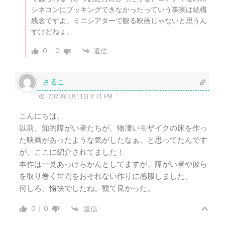
シネコンにブッキングできなかったっていう事実は結構
残念ですよ。ミニシアターで観る映画じゃないと思うん
すけどねぇ。
0
0
返信
さるこ
2020年3月11日 6:31 PM
こんにちは。
以前、知的障がい者たちが、物凄いモザイクの床を作っ
た映画があったような気がしたなぁ、と思ってたんです
が、ここに紹介されてました！
本作は一見あっけらかんとしてますが、障がい者や彼ら
を取り巻く世間をおそれない作りに感服しました。
何しろ、愉快でしたね。観て良かった。
0
0
返信