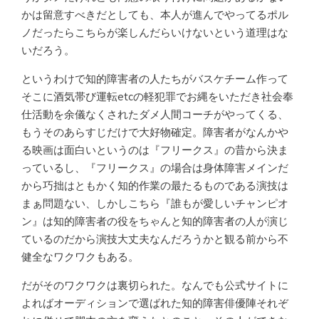
かは留意すべきだとしても、本人が進んでやってるポル
ノだったらこちらが楽しんだらいけないという道理はな
いだろう。
というわけで知的障害者の人たちがバスケチーム作って
そこに酒気帯び運転etcの軽犯罪でお縄をいただき社会奉
仕活動を余儀なくされたダメ人間コーチがやってくる、
もうそのあらすじだけで大好物確定。障害者がなんかや
る映画は面白いというのは『フリークス』の昔から決ま
っているし、『フリークス』の場合は身体障害メインだ
から巧拙はともかく知的作業の最たるものである演技は
まぁ問題ない、しかしこちら『誰もが愛しいチャンピオ
ン』は知的障害者の役をちゃんと知的障害者の人が演じ
ているのだから演技大丈夫なんだろうかと観る前から不
健全なワクワクもある。
だがそのワクワクは裏切られた。なんでも公式サイトに
よればオーディションで選ばれた知的障害俳優陣それぞ