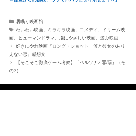
カ
居眠り映画館
テ
タ
わいわい映画
、
キラキラ映画
、
コメディ
、
ドリーム映
ゴ
グ
画
、
ヒューマンドラマ
、
脳にやさしい映画
、
遊ぶ映画
リ
好きにやれ映画『ロング・ショット 僕と彼女のあり
ー
えない恋』感想文
【そこそこ徹底ゲーム考察】『ペルソナ2 罪/罰』（そ
の2）