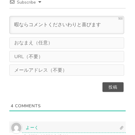
Subscribe
500
お
な
ま
U
え
R
（
L
メ
任
（
ー
意
不
ル
）
要
ア
）
ド
レ
ス
4
COMMENTS
（
不
要
）
よーく