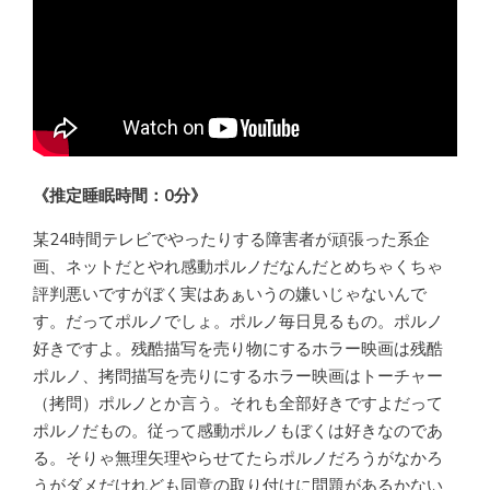
《推定睡眠時間：0分》
某24時間テレビでやったりする障害者が頑張った系企
画、ネットだとやれ感動ポルノだなんだとめちゃくちゃ
評判悪いですがぼく実はあぁいうの嫌いじゃないんで
す。だってポルノでしょ。ポルノ毎日見るもの。ポルノ
好きですよ。残酷描写を売り物にするホラー映画は残酷
ポルノ、拷問描写を売りにするホラー映画はトーチャー
（拷問）ポルノとか言う。それも全部好きですよだって
ポルノだもの。従って感動ポルノもぼくは好きなのであ
る。そりゃ無理矢理やらせてたらポルノだろうがなかろ
うがダメだけれども同意の取り付けに問題があるかない