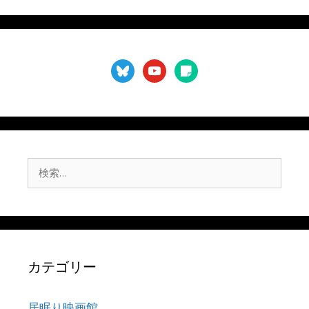
bluesky
youtube
sticky-
note
検
索:
カテゴリー
居眠り映画館