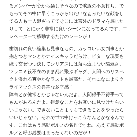
るメンバーが心から楽しそうなので涙腺の不意打ち、で
もってその中に早くこっから出たいなぁみたいな顔をし
てる人も一人混ざっててそこには言外のドラマを感じた
りして…とにかく非常に良いシーンになってるんです、エ
レベーターで移動するだけのシーンが！
歯切れの良い編集も見事なもの、カッコいい女判事とか
抱きつきマンとかナイスキャラだらけ、ビターな現実も
織り交ぜつつ決してシリアスには落ち込まない陽気さ、
ツッコミ役不在のまま乱れ飛ぶギャグ、人間へのリスペ
クト溢れる爽やかなラストも最高だ、それになによりク
ライマックスの異常な多幸感！
障害とか健常とかじゃないんだよ。人間得手不得手って
もんがあるんだよ。得意なことをお互いに見つけたらい
いじゃない。できないことよりもできることをやったら
いいじゃない。それで世の中けっこうなんとかなるんで
す。これはもう感動ポルノの名作ですね。あえて感動ポ
ルノと呼ぶ必要はまったくないのだが！