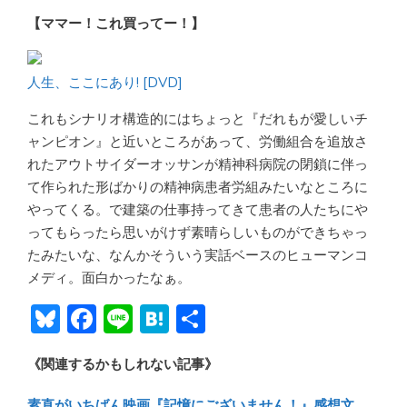
【ママー！これ買ってー！】
人生、ここにあり! [DVD]
これもシナリオ構造的にはちょっと『だれもが愛しいチ
ャンピオン』と近いところがあって、労働組合を追放さ
れたアウトサイダーオッサンが精神科病院の閉鎖に伴っ
て作られた形ばかりの精神病患者労組みたいなところに
やってくる。で建築の仕事持ってきて患者の人たちにや
ってもらったら思いがけず素晴らしいものができちゃっ
たみたいな、なんかそういう実話ベースのヒューマンコ
メディ。面白かったなぁ。
Bl
F
Li
H
共
u
ac
n
at
有
《関連するかもしれない記事》
e
e
e
e
sk
b
n
素直がいちばん映画『記憶にございません！』感想文