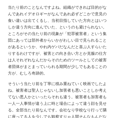
当たり前のことなんですよね。組織ができれば目的がな
んであれイデオロギーがなんであれ必ずどこかで意見の
食い違いは出てくるし、当初目指していた方向とはいつ
しか違う方向に進んでいた、というのも避けられない。
ところがその当たり前の現象が「犯罪被害者」という集
団にあっては部外者からいかがわしい目で見られること
があるというか、やれ内ゲバだなんだと喜ぶ人すらいた
りするわけですが、被害との向き合い方とか克服の仕方
は人それぞれなんだからそのためのツールとしての被害
者団体がまとまっていられる期間が少しでもあることの
方が、むしろ奇跡的。
そういう当たり前を丁寧に積み重ねていく映画でしたよ
ね。被害者は聖人じゃないし加害者も悪いことしか考え
てない悪人かといったらそれも違う。被害者も加害者も
一人一人事情が違う上に時と場合によって違う顔を見せ
る。全部当たり前なんです。会社なり学校なり行って隣
に座ってる人を少しでも観察すりゃ人間そんなもんだな