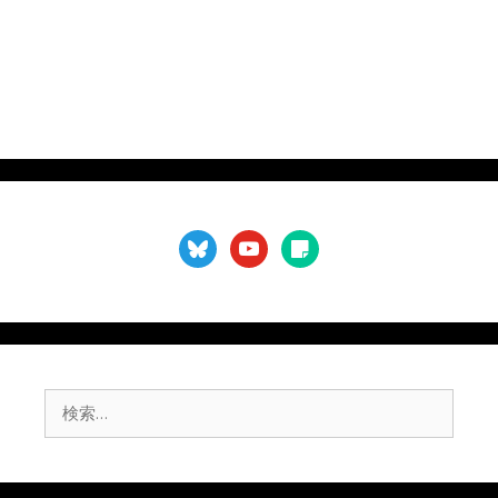
bluesky
youtube
sticky-
note
検
索: