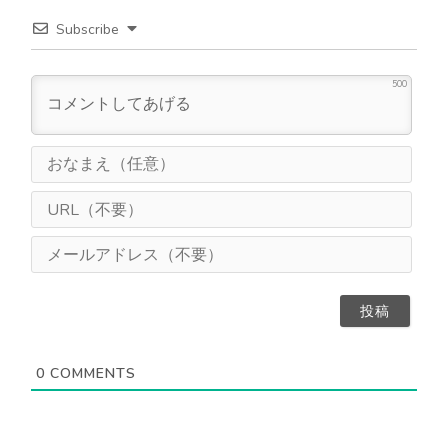
Subscribe
500
お
な
ま
U
え
R
（
L
メ
任
（
ー
意
不
ル
）
要
ア
）
ド
レ
ス
0
COMMENTS
（
不
要
）