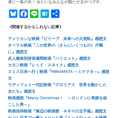
者に一条の光！ みたいなみんなが観たがるやつです。
Bl
F
Li
H
共
u
ac
n
at
有
《関連するかもしれない記事》
e
e
e
e
sk
b
n
アメリカンな映画『ビリーブ 未来への大逆転』感想文
y
o
a
オーラル映画『この世界の（さらにいくつもの）片隅
に』感想文
ok
反人種差別啓発週間映画『ハリエット』感想文
カモン映画『レッド・スネイク』感想文
スミス日本へ行く映画『MINAMATA ―ミナマタ―』感想
文
ラディフェミ一代記映画『グロリアス 世界を動かした
女たち』感想文
映画感想『Merry Christmas！ ～ロンドンに奇跡を起
こした男～』
映画信仰映画『海辺の映画館 キネマの玉手箱』感想文
たぶん日本で一番エメリッヒ版『ミッドウェイ』を評価