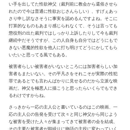
い手を出してた性欲神父（裁判前に教会から還俗させら
れたので今は普通に性欲おじさんらしい）、すげぇあっ
さり申し訳なさそうに事実を認めるんですよね。そこに
打算的なものもあまり感じられなくて、そうは言っても
懲役刑の出た裁判ではしっかり上訴したりして今も裁判
継続中だそうですが、この人自身も自分ではどうにもで
きない悪魔的性欲を他人に打ち明けてどうにかしてもら
いたいと思ってる風でもある。
被害者らしい被害者がいないところには加害者らしい加
害者もまたいない。その平凡さをそれこそが実際の性犯
罪であるとでも言わんばかりに見せるのだから立派な映
画だ。神父を極悪人に描こうと思ったらいくらでもでき
るわけですからね。
さっきから一応の主人公と書いているのはこの映画、一
応の主人公の告発を受けて次々と同じ神父から同じよう
な被害を受けた人々が集まってきて被害者の会を結成、
その主要な被害者が順繰りに物語の主役に変わっていく