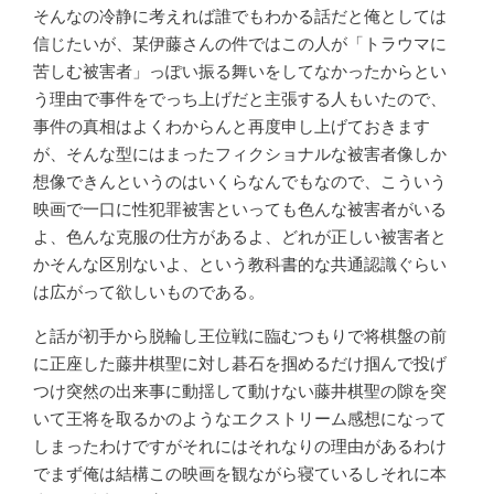
そんなの冷静に考えれば誰でもわかる話だと俺としては
信じたいが、某伊藤さんの件ではこの人が「トラウマに
苦しむ被害者」っぽい振る舞いをしてなかったからとい
う理由で事件をでっち上げだと主張する人もいたので、
事件の真相はよくわからんと再度申し上げておきます
が、そんな型にはまったフィクショナルな被害者像しか
想像できんというのはいくらなんでもなので、こういう
映画で一口に性犯罪被害といっても色んな被害者がいる
よ、色んな克服の仕方があるよ、どれが正しい被害者と
かそんな区別ないよ、という教科書的な共通認識ぐらい
は広がって欲しいものである。
と話が初手から脱輪し王位戦に臨むつもりで将棋盤の前
に正座した藤井棋聖に対し碁石を掴めるだけ掴んで投げ
つけ突然の出来事に動揺して動けない藤井棋聖の隙を突
いて王将を取るかのようなエクストリーム感想になって
しまったわけですがそれにはそれなりの理由があるわけ
でまず俺は結構この映画を観ながら寝ているしそれに本