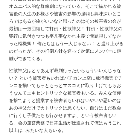
オムニバス的な群像劇になっている。そこで描かれる被
害後の人生の多様さや被害の影響の強弱も興味深いとこ
ろではあるが俺がいいなと思ったのはその被害者の会が
最初は一致団結して打倒・性欲神父！ 打倒・性欲神父の
犯行に気付きつつも平凡事なかれ主義で問題視してなか
った枢機卿！ 俺たちはもう一人じゃない！ と盛り上がる
のだったが、その打倒方針を巡って次第にメンバーに距
離ができてくる。
性欲神父はとりあえず裁判行ったからもういいんじゃな
い？ という被害者もいればバチカン上空に飛行機雲でチ
ンコを描いてもっともっとマスコミに取り上げてもらお
うなんてエキセントリックな被害者もいる。みんな信仰
を捨てようと提案する被害者もいればいやいや悪いのは
あの神父だけでカトリックは悪くない、自分はまだ教会
に行くし子供たちも行かせますよ、という被害者もい
る。会の運営業務で日常生活が圧迫されて俺はもうこれ
以上は…みたいな人もいる。