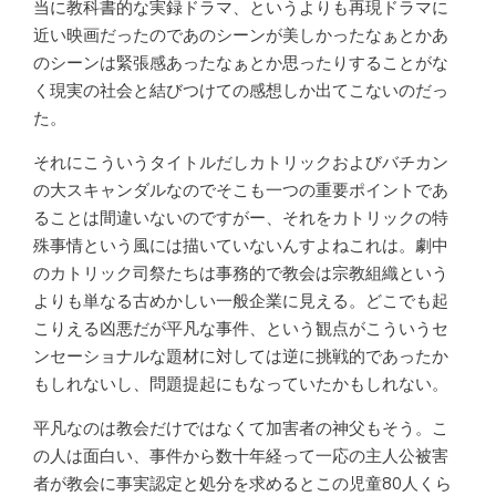
当に教科書的な実録ドラマ、というよりも再現ドラマに
近い映画だったのであのシーンが美しかったなぁとかあ
のシーンは緊張感あったなぁとか思ったりすることがな
く現実の社会と結びつけての感想しか出てこないのだっ
た。
それにこういうタイトルだしカトリックおよびバチカン
の大スキャンダルなのでそこも一つの重要ポイントであ
ることは間違いないのですがー、それをカトリックの特
殊事情という風には描いていないんすよねこれは。劇中
のカトリック司祭たちは事務的で教会は宗教組織という
よりも単なる古めかしい一般企業に見える。どこでも起
こりえる凶悪だが平凡な事件、という観点がこういうセ
ンセーショナルな題材に対しては逆に挑戦的であったか
もしれないし、問題提起にもなっていたかもしれない。
平凡なのは教会だけではなくて加害者の神父もそう。こ
の人は面白い、事件から数十年経って一応の主人公被害
者が教会に事実認定と処分を求めるとこの児童80人くら