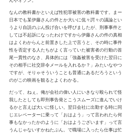
んやオゾン。
なんの教科書かといえば性犯罪被害の教科書です。まー
日本でも某伊藤さんの件とか大いに侃々諤々の議論とい
うより自説のぶん投げ合いを呼びましたが、刑事事件と
しては不起訴になったわけですから伊藤さんの件の真相
はよくわからんと前置きした上で言うと、その時に事件
性を否定する人たちがよく言っていた被害者の行動の首
尾一貫性のなさ、具体的には「強姦被害を受けた翌日に
その相手に社交辞令メールを入れるか？」みたいなやつ
ですが、そりゃそういうことも普通にあるだろうという
のがこの映画を観るとよくわかる。
だって、ねぇ。俺が会社の偉い人にいきなり殴られて怪
我したとしても即刑事告発とこうスムーズに進んでいけ
るかと言えば大いに怪しい。翌日会社に出勤する時に同
じエレベーターに乗って「おはよう」って言われたら何
事もなかったかのように「おはようございます」って言
うんじゃないすかねたぶん。で職場に入ったら仕事は忙