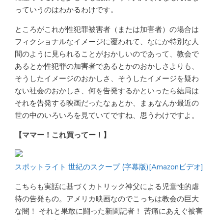
っていうのはわかるわけです。
ところがこれが性犯罪被害者（または加害者）の場合は
フィクショナルなイメージに覆われて、なにか特別な人
間のように見られることがおかしいのであって、教会で
あるとか性犯罪の加害者であるとかのおかしさよりも、
そうしたイメージのおかしさ、そうしたイメージを疑わ
ない社会のおかしさ、何を告発するかといったら結局は
それを告発する映画だったなぁとか、まぁなんか最近の
世の中のいろいろを見ていてですね、思うわけですよ。
【ママー！これ買ってー！】
スポットライト 世紀のスクープ (字幕版)[Amazonビデオ]
こちらも実話に基づくカトリック神父による児童性的虐
待の告発もの。アメリカ映画なのでこっちは教会の巨大
な闇！ それと果敢に闘った新聞記者！ 苦痛にあえぐ被害