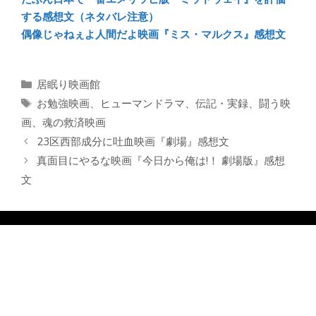
する感想文（ネタバレ注意）
偶像じゃねぇよ人間だよ映画『ミス・マルクス』感想文
カ
居眠り映画館
テ
タ
お勉強映画
、
ヒューマンドラマ
、
伝記・実録
、
闘う映
ゴ
グ
画
、
魂の救済映画
リ
23区西部成分に吐血映画『劇場』感想文
ー
真面目にやるな映画『今日から俺は!！ 劇場版』感想
文