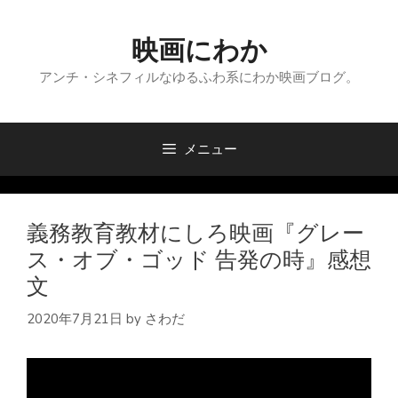
コ
ン
映画にわか
テ
ン
アンチ・シネフィルなゆるふわ系にわか映画ブログ。
ツ
へ
ス
メニュー
キ
ッ
プ
義務教育教材にしろ映画『グレー
ス・オブ・ゴッド 告発の時』感想
文
2020年7月21日
by
さわだ