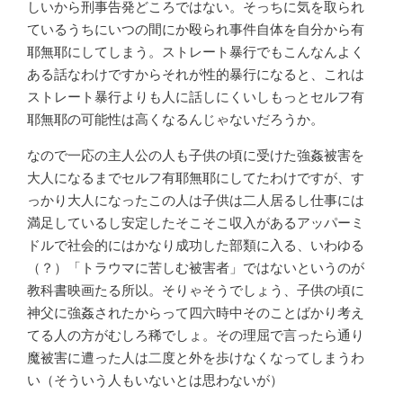
しいから刑事告発どころではない。そっちに気を取られ
ているうちにいつの間にか殴られ事件自体を自分から有
耶無耶にしてしまう。ストレート暴行でもこんなんよく
ある話なわけですからそれが性的暴行になると、これは
ストレート暴行よりも人に話しにくいしもっとセルフ有
耶無耶の可能性は高くなるんじゃないだろうか。
なので一応の主人公の人も子供の頃に受けた強姦被害を
大人になるまでセルフ有耶無耶にしてたわけですが、す
っかり大人になったこの人は子供は二人居るし仕事には
満足しているし安定したそこそこ収入があるアッパーミ
ドルで社会的にはかなり成功した部類に入る、いわゆる
（？）「トラウマに苦しむ被害者」ではないというのが
教科書映画たる所以。そりゃそうでしょう、子供の頃に
神父に強姦されたからって四六時中そのことばかり考え
てる人の方がむしろ稀でしょ。その理屈で言ったら通り
魔被害に遭った人は二度と外を歩けなくなってしまうわ
い（そういう人もいないとは思わないが）