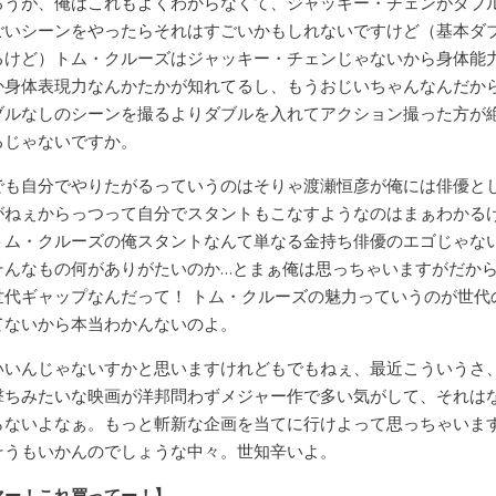
ろうが、俺はこれもよくわからなくて、ジャッキー・チェンがダブ
ごいシーンをやったらそれはすごいかもしれないですけど（基本ダ
るけど）トム・クルーズはジャッキー・チェンじゃないから身体能
か身体表現力なんかたかが知れてるし、もうおじいちゃんなんだか
ブルなしのシーンを撮るよりダブルを入れてアクション撮った方が
るじゃないですか。
でも自分でやりたがるっていうのはそりゃ渡瀬恒彦が俺には俳優と
がねぇからっつって自分でスタントもこなすようなのはまぁわかる
トム・クルーズの俺スタントなんて単なる金持ち俳優のエゴじゃな
そんなもの何がありがたいのか…とまぁ俺は思っちゃいますがだか
世代ギャップなんだって！ トム・クルーズの魅力っていうのが世代
てないから本当わかんないのよ。
いいんじゃないすかと思いますけれどもでもねぇ、最近こういうさ
撃ちみたいな映画が洋邦問わずメジャー作で多い気がして、それは
らないよなぁ。もっと斬新な企画を当てに行けよって思っちゃいま
そうもいかんのでしょうな中々。世知辛いよ。
マー！これ買ってー！】