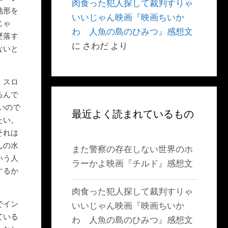
肉食った犯人探して裁判すりゃ
地形を
いいじゃん映画『映画ちいか
じゃ
わ 人魚の島のひみつ』感想文
墜落す
に
さわだ
より
ないと
、スロ
るんで
いので
最近よく読まれているもの
たい。
それは
んの水
また警察の存在しない世界のホ
いう人
ラーかよ映画『チルド』感想文
するか
肉食った犯人探して裁判すりゃ
でイン
いいじゃん映画『映画ちいか
ている
わ 人魚の島のひみつ』感想文