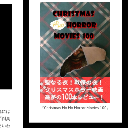
『Christmas Ho Ho Horror Movies 100』
俺には
面倒臭
まいわ