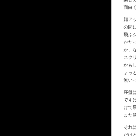
面白
顔ア
の間
飛ぶ
かだ
か、
スク
かも
ょっ
無い
序盤
です
けて
また
それ
だけ