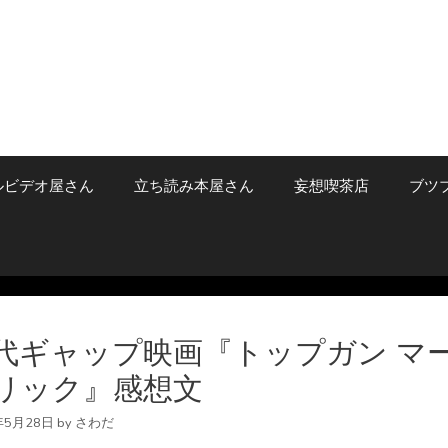
ルビデオ屋さん
立ち読み本屋さん
妄想喫茶店
ブツ
代ギャップ映画『トップガン マ
リック』感想文
年5月28日
by
さわだ