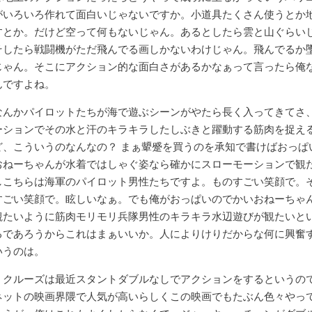
がいろいろ作れて面白いじゃないですか。小道具たくさん使うとか
すとか。だけど空って何もないじゃん。あるとしたら雲と山ぐらい
そしたら戦闘機がただ飛んでる画しかないわけじゃん。飛んでるか
じゃん。そこにアクション的な面白さがあるかなぁって言ったら俺
んですよね。
なんかパイロットたちが海で遊ぶシーンがやたら長く入ってきてさ
ーションでその水と汗のキラキラしたしぶきと躍動する筋肉を捉え
ど、こういうのなんなの？ まぁ顰蹙を買うのを承知で書けばおっぱ
おねーちゃんが水着ではしゃぐ姿なら確かにスローモーションで観
しこちらは海軍のパイロット男性たちですよ。ものすごい笑顔で。
すごい笑顔で。眩しいなぁ。でも俺がおっぱいのでかいおねーちゃ
観たいように筋肉モリモリ兵隊男性のキラキラ水辺遊びが観たいと
るであろうからこれはまぁいいか。人によりけりだからな何に興奮
いうのは。
・クルーズは最近スタントダブルなしでアクションをするというの
ネットの映画界隈で人気が高いらしくこの映画でもたぶん色々やっ