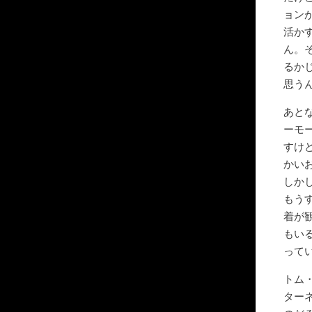
ョン
活か
ん。
るか
思う
あと
ーモ
すけ
かい
しか
もう
着が
もい
って
トム
ター