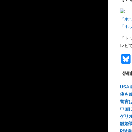
『ホッ
『ホッ
『ト
レビ
《関
US
俺も
警官
中国
ゲリ
離婚
R現