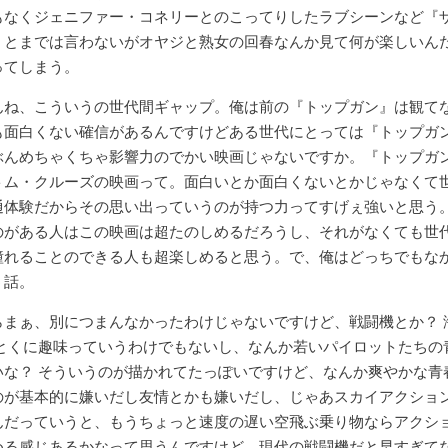
もなくジェニファー・コネリーとのこってりしたラブシーンなど『
』とまでは言わないがオヤジと熟女の回春なんか見て何が楽しいん
ってしまう。
んね、こういうの世代間ギャップ。俺は前の『トップガン』は観て
も面白くない確信があるんですけどある世代にとっては『トップガ
ぶんめちゃくちゃ影響力のでかい映画じゃないですか。『トップガ
トム・クルーズの映画って。面白いとか面白くないとかじゃなくて
通体験だからその思い出っていうのが持つ力ってすげぇ強いと思う
のがある人はこの映画は超たのしめるだろうし、それがなくても世
憧れることのできる人も超楽しめると思う。で、俺はどっちでもな
う話。
らまぁ、別につまんなかったわけじゃないですけど、戦闘機とか？ 
 とくに趣味っていうわけでもないし、なんか若いパイロットたちの
いな？ そういうのが描かれてたっぽいですけど、なんか爽やかな青
のが基本的に嫌いだし友情とかも嫌いだし、じゃあスカイアクショ
んだっていうと、もうちょっと速度の遅い空飛ぶ乗り物ならアクシ
める感じあるかなって思うんですけど、現代の戦闘機だと早すぎて