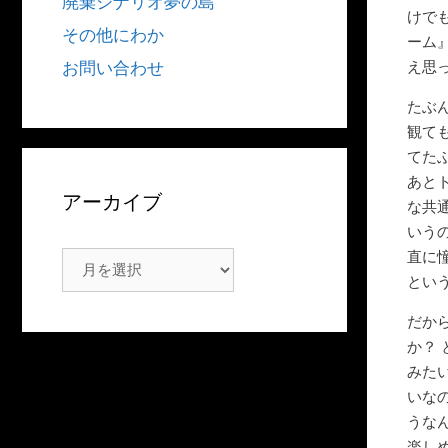
廃棄シナリオ夢の島
けで
その他にわか
ーム
え思
お問い合わせ
たぶ
観て
てた
あと
アーカイブ
な共
いう
直に
ア
とい
ー
カ
だか
イ
か？
ブ
みた
いな
うな
楽し