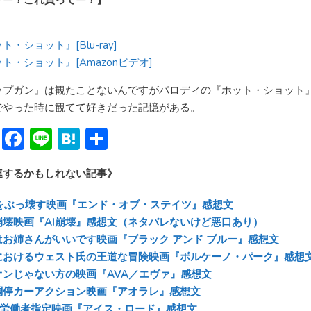
ト・ショット』[Blu-ray]
ト・ショット』[Amazonビデオ]
ップガン』は観たことないんですがパロディの『ホット・ショット
でやった時に観てて好きだった記憶がある。
Bl
F
Li
H
共
u
ac
n
at
有
連するかもしれない記事》
e
e
e
e
sk
b
n
Aをぶっ壊す映画『エンド・オブ・ステイツ』感想文
y
o
a
崩壊映画『AI崩壊』感想文（ネタバレないけど悪口あり）
はお姉さんがいいです映画『ブラック アンド ブルー』感想文
ok
におけるウェスト氏の王道な冒険映画『ボルケーノ・パーク』感想
オンじゃない方の映画『AVA／エヴァ』感想文
調停カーアクション映画『アオラレ』感想文
場労働者指定映画『アイス・ロード』感想文