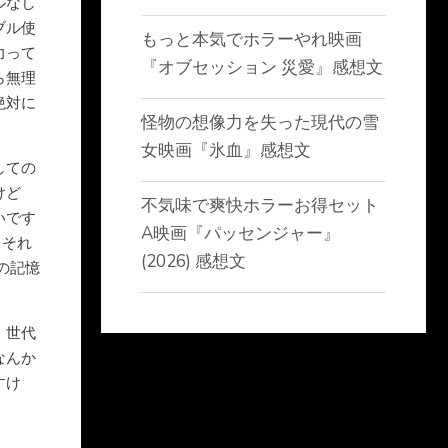
ルなし
ブル使
もっと本気でホラーやれ映画
力って
『オブセッション 災愛』感想文
ら無理
絶対に
怪物の想像力を失った現代の雪
女映画『氷血』感想文
しての
けど
不気味で爽快ホラーお得セット
いです
A映画『パッセンジャー』
らそれ
(2026) 感想文
の記憶
、世代
なんか
すけ