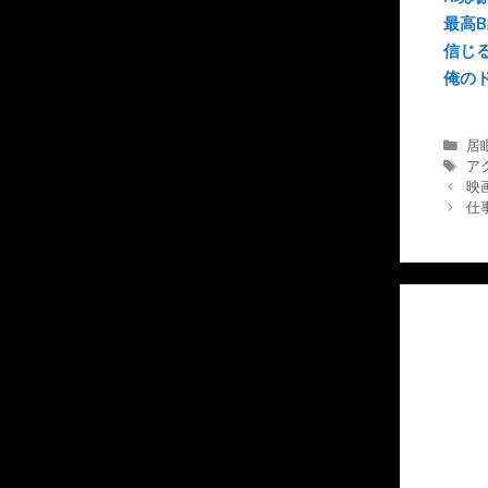
最高
信じ
俺の
カ
居
テ
タ
ア
ゴ
グ
映
リ
仕
ー