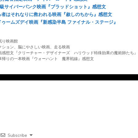
B級サイバーパンク映画『ブラッドショット』感想文
る者はそれなりに救われる映画『赦しのちから』感想文
ドゥームズデイ映画『新感染半島 ファイナル・ステージ』
眠り映画館
クション
、
脳にやさしい映画
、
走る映画
画感想文『クリーチャー・デザイナーズ ハリウッド特殊効果の魔術師たち』
事帰りの一本映画『ウォーハント 魔界戦線』感想文
Subscribe