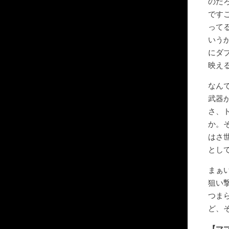
のだ
です
って
いう
にダ
映え
なん
武器
さ、
か。
はさ
とし
まぁ
狙い
つま
ど、
【マ