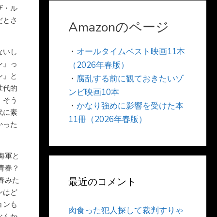
ザ・ル
だとさ
Amazonのページ
・
オールタイムベスト映画11本
ないし
ン』っ
（2026年春版）
ン』と
・
腐乱する前に観ておきたいゾ
世代的
ンビ映画10本
。そう
・
かなり強めに影響を受けた本
代に素
11冊（2026年春版）
かった
海軍と
青春？
春みた
最近のコメント
ンはど
ョンも
肉食った犯人探して裁判すりゃ
なんか