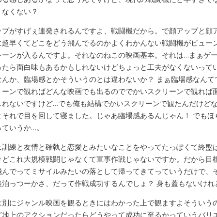
くなくない？
ップがすげぇ連発されるんですよ、戦闘機だから。で顔アップと顔
に超早くてどこをどう飛んでるのかよくわかんない戦闘機がビュー
シーンが入るんですよ。それなのねこの映画基本。それは…まぁゲ
ったら面白味もあるかもしれないけどちょっと工夫がなくないって
なんか、臨場感とかそういうのとは違わないか？ まぁ臨場感なんて
リーンで観ればどんな映画でも出るのででかいスクリーンで観れば
しれないですけど…でも俺も結構でかいスクリーンで観たんだけど
とそれで目を回して寝ました。じゃあ臨場感あるんじゃん！ でもほ
っていうか…。
は訓練と友情と確執と恋愛とみたいなことをやってたっぽくて終盤
けどこれ大規模戦闘じゃなくて軍事作戦じゃないですか。だから目
飛んでってミサイルみたいの落として帰ってきてっていうだけで、
淡泊っつーかさ、だって作戦成功するんでしょ？ 身も蓋もないけれ
は別にジャンル映画を観るときにはわかった上で観ますよそういう
ど地上のアクションだったらどうやって成功に至るかっていうバリ