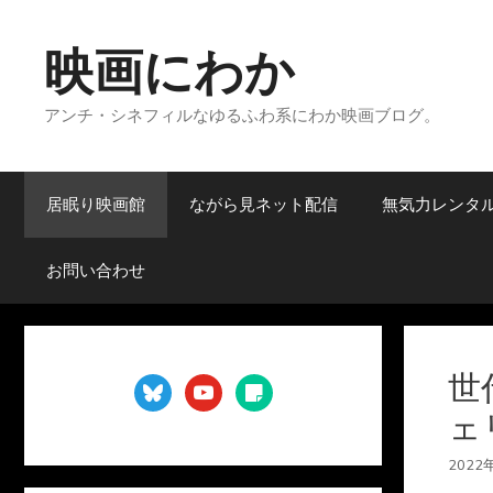
コ
ン
映画にわか
テ
ン
アンチ・シネフィルなゆるふわ系にわか映画ブログ。
ツ
へ
ス
キ
居眠り映画館
ながら見ネット配信
無気力レンタ
ッ
プ
お問い合わせ
世
bluesky
youtube
sticky-
note
ェ
2022