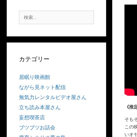
検
索:
カテゴリー
居眠り映画館
ながら見ネット配信
無気力レンタルビデオ屋さん
《推
立ち読み本屋さん
妄想喫茶店
そも
この
ブツブツお話会
いオ