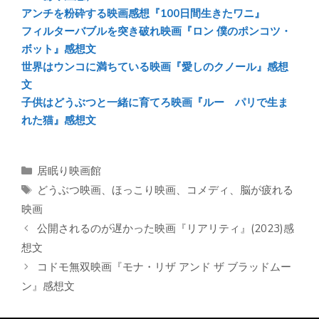
アンチを粉砕する映画感想『100日間生きたワニ』
フィルターバブルを突き破れ映画『ロン 僕のポンコツ・
ボット』感想文
世界はウンコに満ちている映画『愛しのクノール』感想
文
子供はどうぶつと一緒に育てろ映画『ルー パリで生ま
れた猫』感想文
カ
居眠り映画館
テ
タ
どうぶつ映画
、
ほっこり映画
、
コメディ
、
脳が疲れる
ゴ
グ
映画
リ
公開されるのが遅かった映画『リアリティ』(2023)感
ー
想文
コドモ無双映画『モナ・リザ アンド ザ ブラッドムー
ン』感想文