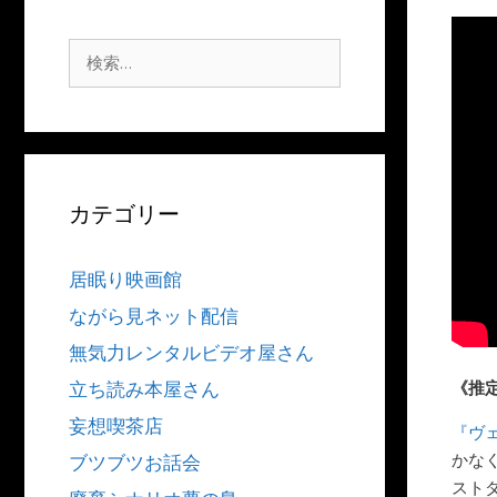
検
索:
カテゴリー
居眠り映画館
ながら見ネット配信
無気力レンタルビデオ屋さん
《推
立ち読み本屋さん
妄想喫茶店
『ヴ
かな
ブツブツお話会
スト