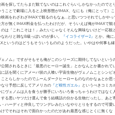
映画を探してたらまだ観てないのはこれぐらいしかなかったのでと
いうことで劇場に入ると上映形態がIMAX、なにも（俺にとって）
の映画をわざわざIMAXで観るのもなぁ…と思いつつそれでしかやっ
仕方が無くIMAX料金を払ったわけだが、そういえば俺がIMAXで観
うのは「これこそは！」みたいじゃなくそんな興味ないけど一応観
いなわりと雑なB級っぽいのが多い。
『イコライザー2』
とか。俺に
MAXというのはどうもそういうもののようだった。いやはや何事も
ヴェノム』ですがそもそも俺がこのシリーズに期待してないという
が公開されるときに「最悪のヒーロー誕生」とかなんとか書かれて
端に話を聞くにアメーバ状の人喰い宇宙生物がヴェノムことシンビ
うことらしかったのでふーんダークヒーローものなのかなぁとか思
かなり予想に反してアメリカの
『ど根性ガエル』
というべきコミカ
かにヴェノムは人を食うが勝手にいろいろ食っちゃうわけではなく
りする悪いヤツだけ選んで食う結構話の分かる生物だったし、あと
ム・ハーディと仲良しでツンデレみたいなやりとりをするので可愛
わけでそれはそれで面白かったのだがあれ最悪な感じとくに無くな