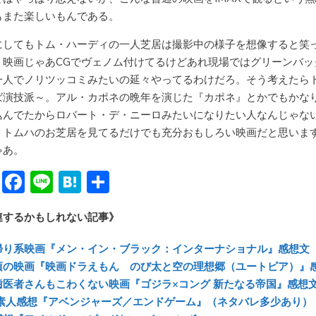
もまた楽しいもんである。
にしてもトム・ハーディの一人芝居は撮影中の様子を想像すると笑
。映画じゃあCGでヴェノム付けてるけどあれ現場ではグリーンバッ
一人でノリツッコミみたいの延々やってるわけだろ。そう考えたら
ば演技派～。アル・カポネの晩年を演じた『カポネ』とかでもかな
込んでたからロバート・デ・ニーロみたいになりたい人なんじゃな
。トムハのお芝居を見てるだけでも充分おもしろい映画だと思いま
ゃあ。
Bl
F
Li
H
共
u
ac
n
at
有
連するかもしれない記事》
e
e
e
e
sk
b
n
帰り系映画『メン・イン・ブラック：インターナショナル』感想文
y
o
a
頃の映画『映画ドラえもん のび太と空の理想郷（ユートピア）』
歯医者さんもこわくない映画『ゴジラ×コング 新たなる帝国』感想
ok
U素人感想『アベンジャーズ／エンドゲーム』（ネタバレ多少あり）