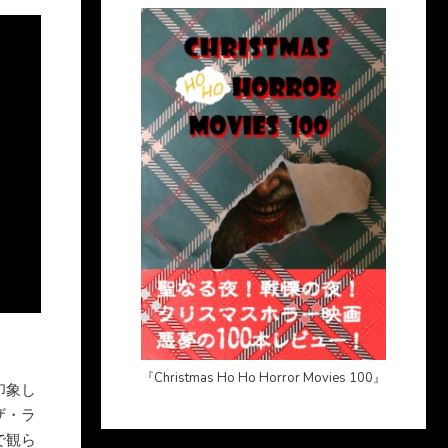
『Christmas Ho Ho Horror Movies 100』
印象し
ザ・ラ
で観ら