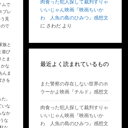
肉食った犯人探して裁判すりゃ
ノムで
いいじゃん映画『映画ちいか
スプレ
わ 人魚の島のひみつ』感想文
いう見
に
さわだ
より
うので
家族と
ま遊び
りとま
最近よく読まれているもの
しかな
あんま
ぽさを
また警察の存在しない世界のホ
ラーかよ映画『チルド』感想文
った。
ていな
肉食った犯人探して裁判すりゃ
らなか
いいじゃん映画『映画ちいか
ような
わ 人魚の島のひみつ』感想文
無駄な