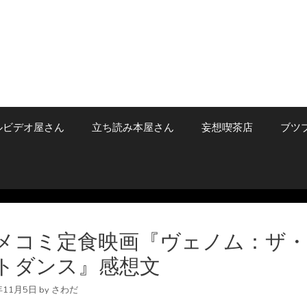
ルビデオ屋さん
立ち読み本屋さん
妄想喫茶店
ブツ
メコミ定食映画『ヴェノム：ザ
トダンス』感想文
年11月5日
by
さわだ