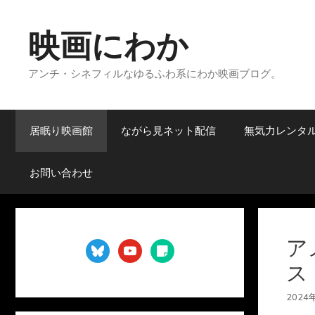
コ
ン
映画にわか
テ
ン
アンチ・シネフィルなゆるふわ系にわか映画ブログ。
ツ
へ
ス
キ
居眠り映画館
ながら見ネット配信
無気力レンタ
ッ
プ
お問い合わせ
ア
bluesky
youtube
sticky-
note
ス
2024