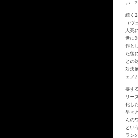
い…
続く
（ヴ
人死
世に
作と
た後
との
対決
ェノ
要す
リー
化し
早々
んの
とい
ラン