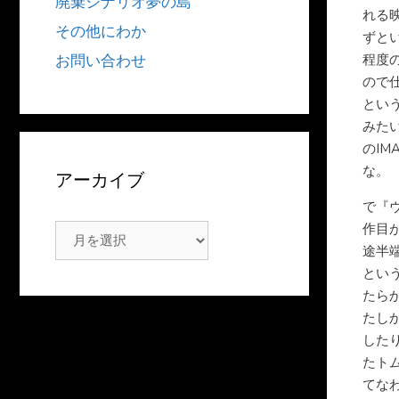
廃棄シナリオ夢の島
れる
その他にわか
ずと
程度
お問い合わせ
ので
とい
みた
のI
な。
アーカイブ
で『
作目
ア
途半
ー
とい
カ
たら
イ
たし
ブ
した
たト
てな