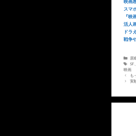
映画
スマホ
『映
活人
ドラ
戦争や
カ
居
テ
タ
SF
ゴ
グ
映画
リ
も
ー
実