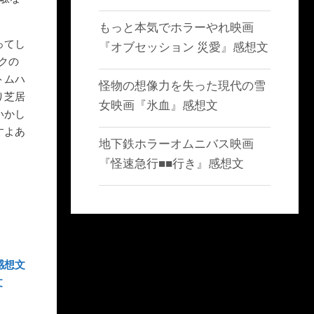
もっと本気でホラーやれ映画
ってし
『オブセッション 災愛』感想文
クの
トムハ
怪物の想像力を失った現代の雪
り芝居
女映画『氷血』感想文
いかし
すよあ
地下鉄ホラーオムニバス映画
『怪速急行■■行き』感想文
感想文
文