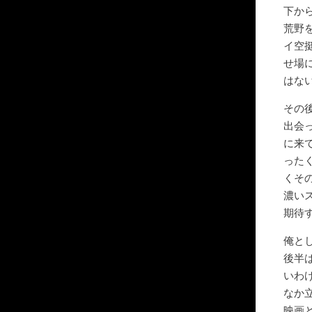
下か
荒野
イ空
せ場
はな
その
出会
に来
った
くそ
濃い
期待
俺と
後半
いわ
なか
映画