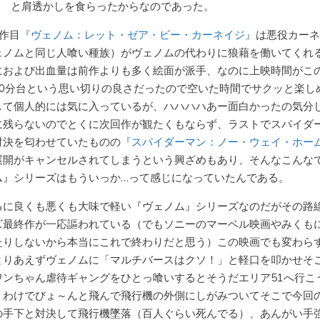
？ と肩透かしを食らったからなのであった。
2作目
『ヴェノム：レット・ゼア・ビー・カーネイジ』
は悪役カーネ
ェノムと同じ人喰い種族）がヴェノムの代わりに狼藉を働いてくれ
におよび出血量は前作よりも多く絵面が派手、なのに上映時間がこ
90分台という思い切りの良さだったので空いた時間でサクッと楽し
して個人的には気に入っているが、ハハハハあー面白かったの気分
に残らないのでとくに次回作が観たくもならず、ラストでスパイダ
対決を匂わせていたものの
『スパイダーマン：ノー・ウェイ・ホー
展開がキャンセルされてしまうという興ざめもあり、そんなこんな
ム』シリーズはもういっか…って感じになっていたんである。
るに良くも悪くも大味で軽い『ヴェノム』シリーズなのだがその路
ズ最終作が一応謳われている（でもソニーのマーベル映画やみくも
たりしないから本当にこれで終わりだと思う）この映画でも変わら
とりあえずヴェノムに「マルチバースはクソ！」と軽口を叩かせそ
ワンちゃん虐待ギャングをひとっ喰いするとそうだエリア51へ行
うわけでびょ～んと飛んで飛行機の外側にしがみついてそこで今回
の手下と対決して飛行機墜落（百人ぐらい死んでる）、あんがい手