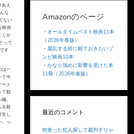
りあえ
こんな
Amazonのページ
てない
る映画
・
オールタイムベスト映画11本
とくか
（2026年春版）
とって
・
腐乱する前に観ておきたいゾ
縁です
ンビ映画10本
・
かなり強めに影響を受けた本
のは一
11冊（2026年春版）
いて中
オート
って観
ル編、
人を殺
最近のコメント
寄生し
い、っ
肉食った犯人探して裁判すりゃ