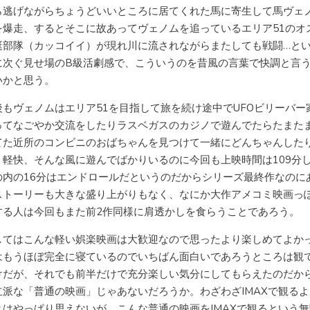
ら逃げながらちょうどいいところに居てくれた馬に寄生して馬ヴェ
を爆走、するとそこに故あってヴェノムを追っているエリア51のオ
挺部隊（カッコイイ）が現れ川に流されながらまたしても戦闘…と
に次ぐ見せ場のB級活劇感で、こういうのを昔風の言葉で快調と言
いかと思う。
後もヴェノムはエリア51を目指して旅を続け途中でUFOビリーバー
ってなごやか交流をしたりラスベガスのカジノで遊んでたらたまた
てた近所のコンビニのおばちゃんを見つけて一緒にどんちゃんした
く軽快、そんな風に遊んでばかりいるのに今回も上映時間は109分
の内の16分はエンドロールだというのだからシリーズ最終作なのに
ストーリーも大きな盛り上がりもなく、なにか大作アメコミ映画っ
する人は今回もまた前2作同様に肩透かしを食らうことであろう。
してはこんな軽い娯楽映画は大歓迎なので思ったより楽しめてよか
はもうほぼ完全に寝ているのでいちばん面白いであろうところは観
けだが、それでも前半だけで充分楽しい気分にしてもらえたのだか
立派な「普通の映画」じゃあないだろうか。わざわざIMAXで観る
とはやっぱり思えないが、こんな普通の映画をIMAXで観るという