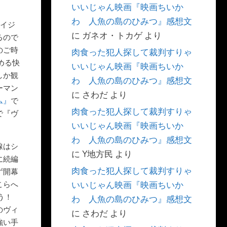
いいじゃん映画『映画ちいか
わ 人魚の島のひみつ』感想文
イジ
に
ガネオ・トカゲ
より
るので
のご時
肉食った犯人探して裁判すりゃ
める快
いいじゃん映画『映画ちいか
しか観
わ 人魚の島のひみつ』感想文
ーマン
に
さわだ
より
ム』
で
肉食った犯人探して裁判すりゃ
で『ヴ
いいじゃん映画『映画ちいか
わ 人魚の島のひみつ』感想文
線はシ
に
Y地方民
より
に続編
肉食った犯人探して裁判すりゃ
ず開幕
こらへ
いいじゃん映画『映画ちいか
こう！
わ 人魚の島のひみつ』感想文
のヴィ
に
さわだ
より
強い手