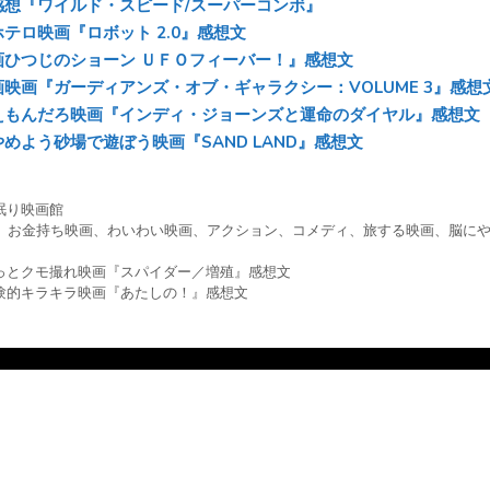
感想『ワイルド・スピード/スーパーコンボ』
テロ映画『ロボット 2.0』感想文
画ひつじのショーン ＵＦＯフィーバー！』感想文
画映画『ガーディアンズ・オブ・ギャラクシー：VOLUME 3』感想
えもんだろ映画『インディ・ジョーンズと運命のダイヤル』感想文
めよう砂場で遊ぼう映画『SAND LAND』感想文
眠り映画館
、
お金持ち映画
、
わいわい映画
、
アクション
、
コメディ
、
旅する映画
、
脳に
っとクモ撮れ映画『スパイダー／増殖』感想文
験的キラキラ映画『あたしの！』感想文