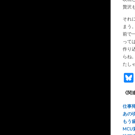
贅沢
それ
まう
前で
って
作り
らね
たし
《関
仕事
あの
もう
MC