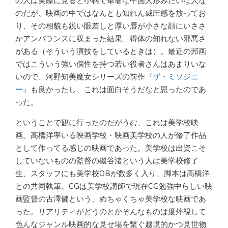
の人は実際に見ると小柄で華奢な中国人形みたいな人な
のだが、映画の中ではなんとも知れん威圧感を放ってお
り、その相貌も鋭い眼差しと厚い唇が小さな顔にいささ
かアンバランスに収まった結果、得体の知れない邪悪さ
がある（そういう演技をしているときは）。最近の邦画
ではこういう強い個性を持つ若い役者さんはあまりいな
いので、河野知美魔女シリーズの前作
『ザ・ミソジニ
ー』
も良かったし、これは面白そうだなと思ったのであ
った。
ということで観に行ったのだがうむ、これは美学校映
画。高橋洋率いる映画学校・映画美学校の人が修了作品
として作ってる感じの映画であった。美学校は出資こそ
していないものの監督の磯谷渚という人は美学校修了
生、スタッフにも美学校OBが数多く入り、脚本は高橋洋
との共同執筆、CGは美学校講師で現在CG勉強中らしい映
画監督の古澤健という、めちゃくちゃ美学校な映画であ
った。リアリティがどうのとかそんなものは度外視して
色んなジャンル映画的な見せ場を繋ぐ越境的かつ見世物