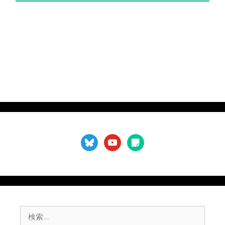
不
要
）
bluesky
youtube
sticky-
note
検