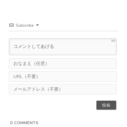
Subscribe
500
お
な
ま
U
え
R
（
L
メ
任
（
ー
意
不
ル
）
要
ア
）
ド
レ
ス
0
COMMENTS
（