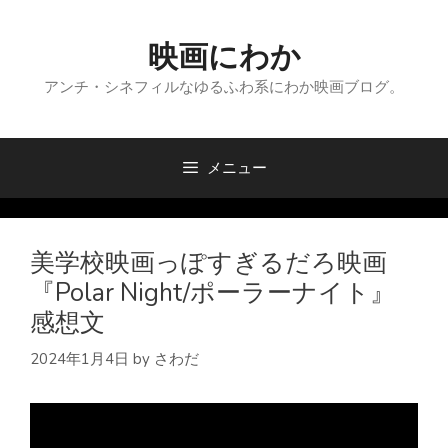
コ
ン
映画にわか
テ
ン
アンチ・シネフィルなゆるふわ系にわか映画ブログ。
ツ
へ
ス
メニュー
キ
ッ
プ
美学校映画っぽすぎるだろ映画
『Polar Night/ポーラーナイト』
感想文
2024年1月4日
by
さわだ