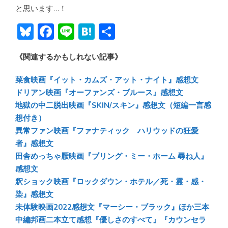
と思います…！
Bl
F
Li
H
共
u
ac
n
at
有
《関連するかもしれない記事》
e
e
e
e
sk
b
n
菜食映画『イット・カムズ・アット・ナイト』感想文
y
o
a
ドリアン映画『オーファンズ・ブルース』感想文
地獄の中二脱出映画『SKIN/スキン』感想文（短編一言感
ok
想付き）
異常ファン映画『ファナティック ハリウッドの狂愛
者』感想文
田舎めっちゃ厭映画『ブリング・ミー・ホーム 尋ね人』
感想文
釈ショック映画『ロックダウン・ホテル／死・霊・感・
染』感想文
未体験映画2022感想文『マーシー・ブラック』ほか三本
中編邦画二本立て感想『優しさのすべて』『カウンセラ