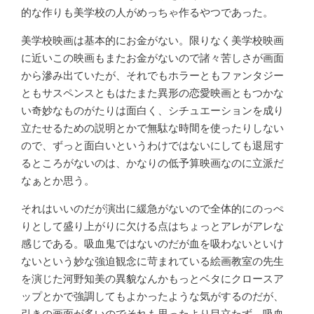
的な作りも美学校の人がめっちゃ作るやつであった。
美学校映画は基本的にお金がない。限りなく美学校映画
に近いこの映画もまたお金がないので諸々苦しさが画面
から滲み出ていたが、それでもホラーともファンタジー
ともサスペンスともはたまた異形の恋愛映画ともつかな
い奇妙なものがたりは面白く、シチュエーションを成り
立たせるための説明とかで無駄な時間を使ったりしない
ので、ずっと面白いというわけではないにしても退屈す
るところがないのは、かなりの低予算映画なのに立派だ
なぁとか思う。
それはいいのだが演出に緩急がないので全体的にのっぺ
りとして盛り上がりに欠ける点はちょっとアレがアレな
感じである。吸血鬼ではないのだが血を吸わないといけ
ないという妙な強迫観念に苛まれている絵画教室の先生
を演じた河野知美の異貌なんかもっとベタにクロースア
ップとかで強調してもよかったような気がするのだが、
引きの画面が多いのでそれも思ったより目立たず、吸血