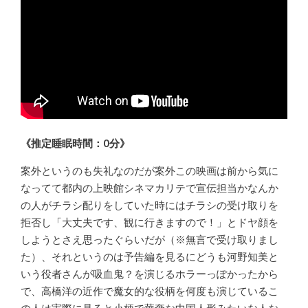
《推定睡眠時間：0分》
案外というのも失礼なのだが案外この映画は前から気に
なってて都内の上映館シネマカリテで宣伝担当かなんか
の人がチラシ配りをしていた時にはチラシの受け取りを
拒否し「大丈夫です、観に行きますので！」とドヤ顔を
しようとさえ思ったぐらいだが（※無言で受け取りまし
た）、それというのは予告編を見るにどうも河野知美と
いう役者さんが吸血鬼？を演じるホラーっぽかったから
で、高橋洋の近作で魔女的な役柄を何度も演じているこ