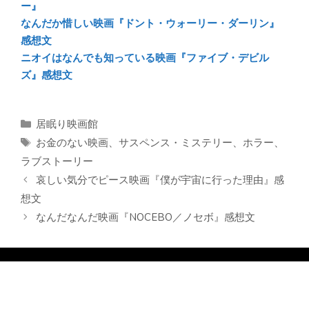
ー』
なんだか惜しい映画『ドント・ウォーリー・ダーリン』
感想文
ニオイはなんでも知っている映画『ファイブ・デビル
ズ』感想文
カ
居眠り映画館
テ
タ
お金のない映画
、
サスペンス・ミステリー
、
ホラー
、
ゴ
グ
ラブストーリー
リ
哀しい気分でピース映画『僕が宇宙に行った理由』感
ー
想文
なんだなんだ映画『NOCEBO／ノセボ』感想文