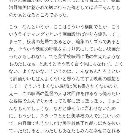
河野知美に惹かれて観に行った俺としては若干そんなも
のかぁとなるところであった。
こう、なんというか、ここはこういう構図でとか、こう
いうライティングでという画面設計ばかりを優先してし
まって、役者の芝居であるとか、編集のリズムであると
か、そういう映画の呼吸をあまり気にしていない映画だ
ったかもしれない。でも美学校映画に毛の生えたような
ものだしなぁ…と思うとそう悪く言う気にもなれず。よく
ない、よくないなこういうのは。こんなもんだろうとい
う評価がいちばんよくないと思うんですよ映画の感想と
して！ そういうよくない感想は俺も書きたくないので、
えー、この映画の監督の人は次回作を作るなら俺みたい
な客席でふんぞりかえってる客にほっほっほっ、まぁこ
んなもんでしょうな、などと偉そうに言わせないため
に、もう少し、スタッフとかは美学校の人で別にいいの
で、内容面でもう少しだけ美学校修了作品っぽさを抜い
ていただけると、わたしもあなたもみんな幸せになれる