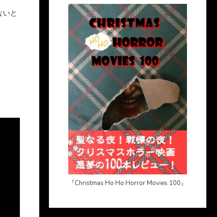
ないと
『Christmas Ho Ho Horror Movies 100』