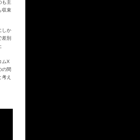
のも主
も収束
にしか
で差別
た
コムX
のの間
と考え