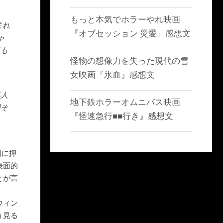
もっと本気でホラーやれ映画
まれ
『オブセッション 災愛』感想文
ゃ
ても
怪物の想像力を失った現代の雪
女映画『氷血』感想文
黒人
地下鉄ホラーオムニバス映画
国そ
『怪速急行■■行き』感想文
団に押
表面的
とが言
ウィン
う見る