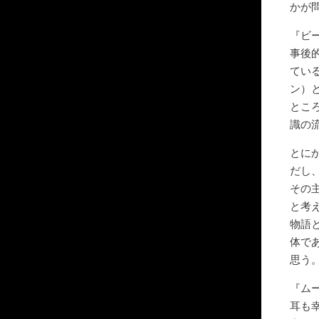
かが
『ビ
事後
てい
ン）
とこ
識の
とに
だし
その
と考
物語
体で
思う
『ム
耳も