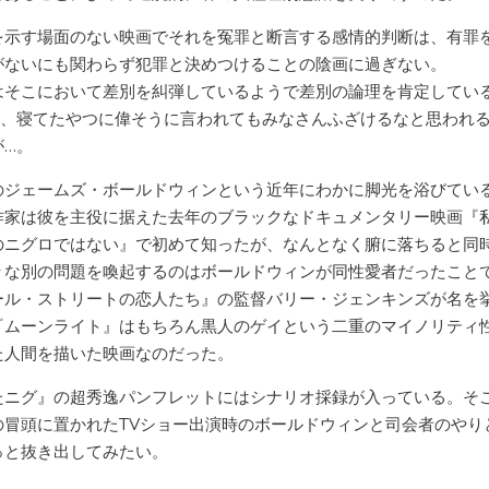
を示す場面のない映画でそれを冤罪と断言する感情的判断は、有罪
がないにも関わらず犯罪と決めつけることの陰画に過ぎない。
はそこにおいて差別を糾弾しているようで差別の論理を肯定してい
と、寝てたやつに偉そうに言われてもみなさんふざけるなと思われ
が…。
のジェームズ・ボールドウィンという近年にわかに脚光を浴びてい
作家は彼を主役に据えた去年のブラックなドキュメンタリー映画『
のニグロではない』で初めて知ったが、なんとなく腑に落ちると同
々な別の問題を喚起するのはボールドウィンが同性愛者だったこと
ール・ストリートの恋人たち』の監督バリー・ジェンキンズが名を
『ムーンライト』はもちろん黒人のゲイという二重のマイノリティ
た人間を描いた映画なのだった。
たニグ』の超秀逸パンフレットにはシナリオ採録が入っている。そ
の冒頭に置かれたTVショー出演時のボールドウィンと司会者のやり
っと抜き出してみたい。