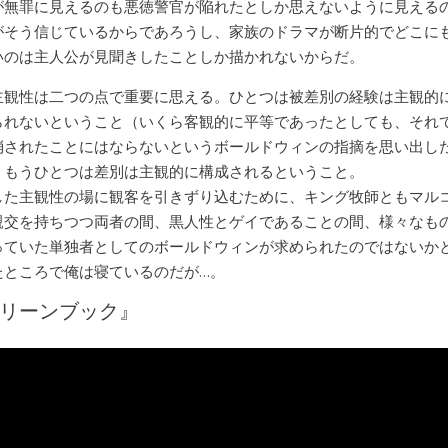
が無罪に見えるのも悪徳警官が陥れたとしか思えないように見える
がそう信じているからであろうし、家族のドラマが断片的でどこに
いのは主人公が見聞きしたことしか描かれないからだ。
主観性は二つの点で重要に思える。ひとつは被差別の経験は主観的
られないということ（いくら客観的に平等であったとしても、それ
消されたことにはならないというボールドウィンの指摘を思い出し
、もうひとつは差別は主観的に構成されるということ。
した主観性の場に観客を引きずり込むために、キング牧師ともマル
親交を持ちつつ両者の間、黒人性とゲイであることの間、様々なも
っていた単独者としてのボールドウィンが求められたのではないか
たところで俺は寝ているのだが…。
リーンブック』