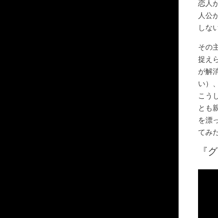
恋人
人公
しな
その
捉え
が解
い）
こう
とも
を漂
てみ
『グ