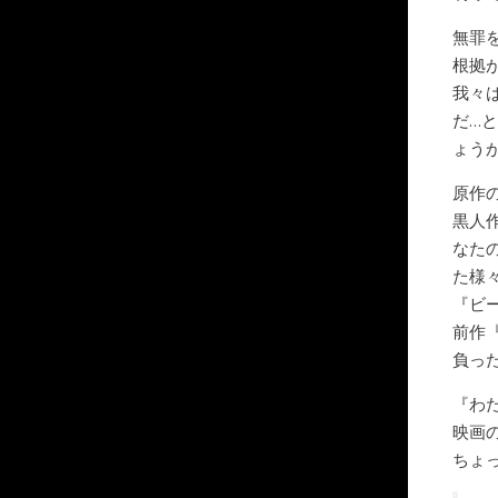
無罪
根拠
我々
だ…
ょう
原作
黒人
なた
た様
『ビ
前作
負っ
『わ
映画
ちょ