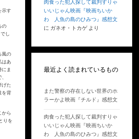
肉食った犯人探して裁判すりゃ
いいじゃん映画『映画ちいか
を示す
わ 人魚の島のひみつ』感想文
るの
に
ガネオ・トカゲ
より
るでし
る風の
私はあ
最近よく読まれているもの
時にま
で、
挙げた
また警察の存在しない世界のホ
性を背
ラーかよ映画『チルド』感想文
こから
肉食った犯人探して裁判すりゃ
とりを
いいじゃん映画『映画ちいか
わ 人魚の島のひみつ』感想文