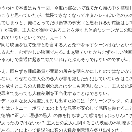
いうわけで本当はもう一回、今度は寝ないで観てから頭の中を整理
書こうと思っていたが、我慢できなくなってネタバレっぽい他の人
んでしまうと、俺にとってだけ衝撃の事実（と思われるが確認はし
…）が発覚。主人公が冤罪であることを示す具体的なシーンがこの
まれていないというのだ。えー！？
で同じ映画を観て冤罪と断言する人と冤罪を示すシーンはないとい
れるんだ。むずかしい映画である…まぁ寝ていたからむずかしい映
いるわけで普通に起きて観ていればたぶんそうではないのですが…
いえ、図らずも睡眠鑑賞が問題の所在を明らかにしたのではないか
もない。なぜなら主人公の恋人が罪を犯したか犯していないかはこ
景を成すところの人種差別の悪とは少しも関係しないし、主人公の
犯罪者であっても人種差別を正当化することはできない。
ラディカルな反人種差別を打ち出すためには『グリーンブック』の
またはシドニー・ポワチエのような観客が安心して感情を乗せるこ
道徳的に正しい“理想の黒人”の像を打ち壊して感情を宙ぶらりんに
があったのではないか？ 主人公の恋人に関するこの映画の不明瞭さ
であることによって逆説的に客の人種差別意識を炙り出すのだ。