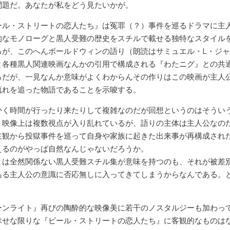
問題だ。あなたが私をどう見たいかが。
ール・ストリートの恋人たち』は冤罪（？）事件を巡るドラマに主
的なモノローグと黒人受難の歴史をスチルで載せる独特なスタイル
るが、このへんボールドウィンの語り（朗読はサミュエル・L・ジ
と各種黒人関連映画なんかの引用で構成される『わたニグ』との共
ろだが、一見なんか意味がよくわからんその作りはこの映画が主人
流れを追った物語であることを示唆する。
かく時間が行ったり来たりして複雑なのだが回想というのはそうい
、映像上は複数視点が入り乱れているが、語りの主体は主人公なの
主観から投獄事件を巡って自身や家族に起きた出来事が再構成され
えるのがやっぱ自然なんじゃないだろうか。
とは全然関係ない黒人受難スチル集が意味を持つのも、それが被差
ある主人公の意識に否応無しに入ってきてしまうからなんである。
。
ーンライト』再びの陶酔的な映像美に若干のノスタルジーも加わっ
幸せな限りな『ビール・ストリートの恋人たち』に客観的なものは