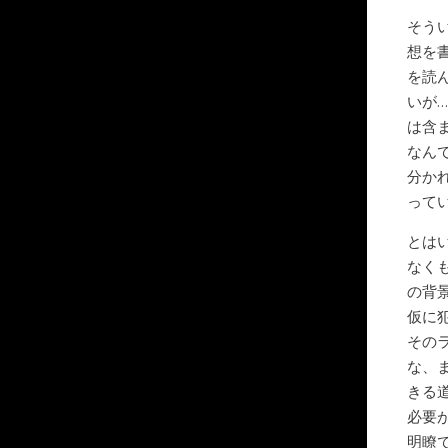
そう
想を
を読
いが
は含
なん
分か
って
とは
なく
の背
仮に
その
な、
きる
必要
明瞭