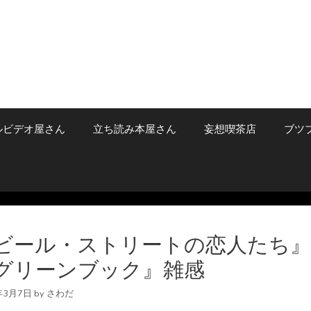
ルビデオ屋さん
立ち読み本屋さん
妄想喫茶店
ブツ
ビール・ストリートの恋人たち
グリーンブック』雑感
年3月7日
by
さわだ