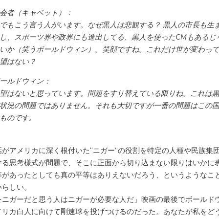
会者（キャベット）：
でもこう言う人がいます。なぜ黒人は悲観する？ 黒人の市長も生
し、スポーツ界や政界にも進出してる、黒人を使ったCMもあるじ
いか（笑うボールドウィン）。笑顔ですね。これだけ世が変わっ
望はない？
ールドウィン：
望はないと思っています。問題をすり替えている限りね。これは
状況の問題ではありません。それも大切ですが一番の問題はこの
ものです。
話がアメリカに深く根付いた“ニガー”の役割を特定の人種や民族集
ける思考様式が問題で、そこに正面から切り込まない限りはいかに
等があったとしても真の平等はありえないだろう、というようなこ
いらしい。
をニガーだと思う人はニガーが必要な人だ」映画の最後でボールド
メリカ白人に向けて剛速球を投げつけるのだった。あなたが私をど