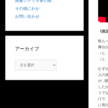
廃棄シナリオ夢の島
その他にわか
お問い合わせ
《推
飲ん
舞台
アーカイブ
（と
（と
ア
むず
ー
人の
カ
が…
イ
した
ブ
うで
けで
に視