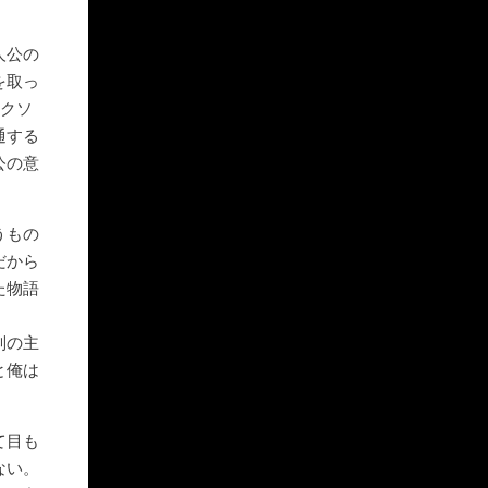
人公の
を取っ
ャクソ
通する
公の意
うもの
だから
た物語
別の主
と俺は
て目も
ない。