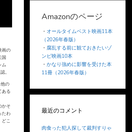
Amazonのページ
・
オールタイムベスト映画11本
（2026年春版）
・
腐乱する前に観ておきたいゾ
映画の
ンビ映画10本
天国
・
かなり強めに影響を受けた本
レム
誤認。
11冊（2026年春版）
…他の
てある
のかそ
最近のコメント
ったわ
、どこ
肉食った犯人探して裁判すりゃ
。