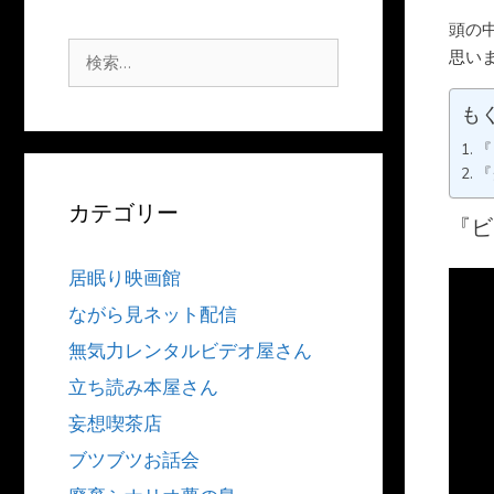
頭の
検
思い
索:
も
『
『
カテゴリー
『ビ
居眠り映画館
ながら見ネット配信
無気力レンタルビデオ屋さん
立ち読み本屋さん
妄想喫茶店
ブツブツお話会