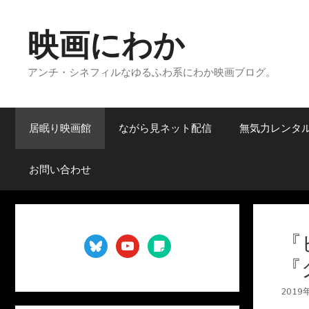
コ
ン
映画にわか
テ
ン
アンチ・シネフィルなゆるふわ系にわか映画ブログ。
ツ
へ
ス
キ
居眠り映画館
ながら見ネット配信
無気力レンタ
ッ
プ
お問い合わせ
『
bluesky
youtube
sticky-
note
『
2019