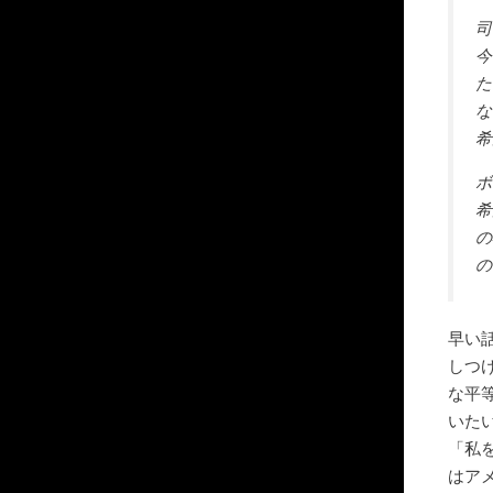
司
今
た
な
希
ボ
希
の
の
早い
しつ
な平
いた
「私
はア