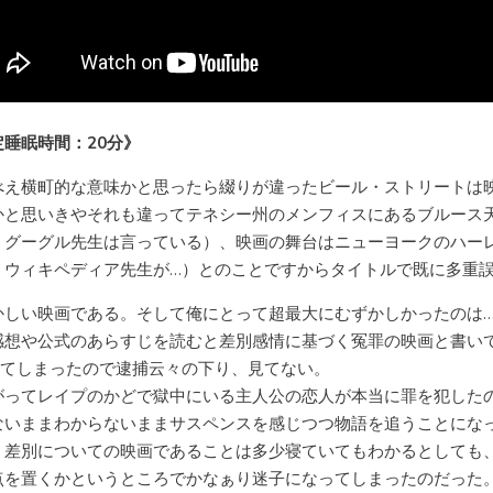
定睡眠時間：20分》
べえ横町的な意味かと思ったら綴りが違ったビール・ストリートは
かと思いきやそれも違ってテネシー州のメンフィスにあるブルース
、グーグル先生は言っている）、映画の舞台はニューヨークのハー
、ウィキペディア先生が…）とのことですからタイトルで既に多重
かしい映画である。そして俺にとって超最大にむずかしかったのは
感想や公式のあらすじを読むと差別感情に基づく冤罪の映画と書い
寝てしまったので逮捕云々の下り、見てない。
がってレイプのかどで獄中にいる主人公の恋人が本当に罪を犯した
ないままわからないままサスペンスを感じつつ物語を追うことにな
、差別についての映画であることは多少寝ていてもわかるとしても
点を置くかというところでかなぁり迷子になってしまったのだった