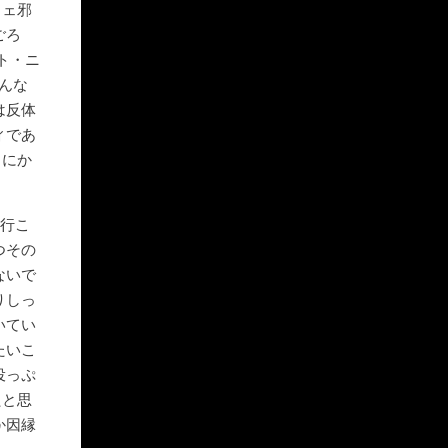
メェ邪
ごろ
ト・ニ
んな
は反体
ィであ
とにか
に行こ
つその
ないで
りしっ
いてい
たいこ
役っぷ
たと思
か因縁