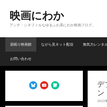
コ
ン
映画にわか
テ
ン
アンチ・シネフィルなゆるふわ系にわか映画ブログ。
ツ
へ
ス
キ
居眠り映画館
ながら見ネット配信
無気力レンタ
ッ
プ
お問い合わせ
デ
bluesky
youtube
sticky-
note
ン
2021