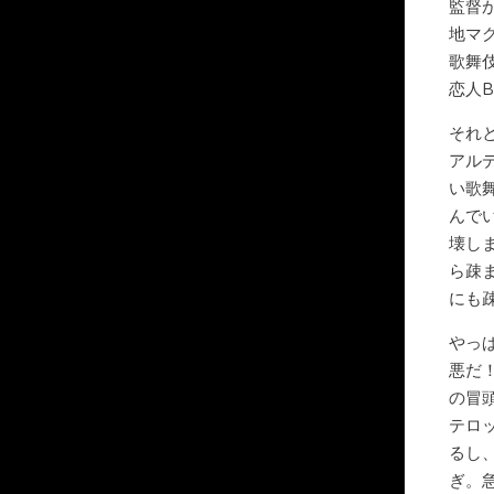
監督
地マ
歌舞
恋人
それ
アル
い歌
んで
壊し
ら疎
にも
やっ
悪だ
の冒
テロ
るし
ぎ。