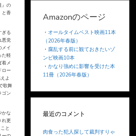
道』の
」と香
Amazonのページ
・
オールタイムベスト映画11本
すぎる
れ悪党
（2026年春版）
のメイ
・
腐乱する前に観ておきたいゾ
った軽
ンビ映画10本
ば着メ
・
かなり強めに影響を受けた本
ドロー
11冊（2026年春版）
燃えよ
で歌舞
ラゴン
少かな
最近のコメント
され更
たこと
肉食った犯人探して裁判すりゃ
リーの