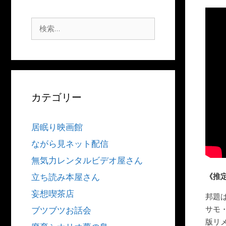
検
索:
カテゴリー
居眠り映画館
ながら見ネット配信
無気力レンタルビデオ屋さん
《推
立ち読み本屋さん
妄想喫茶店
邦題は
サモ
ブツブツお話会
版リ