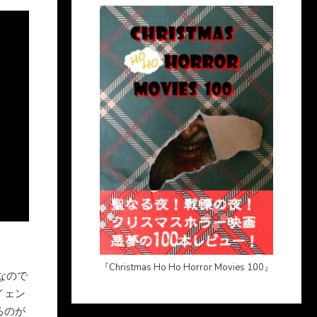
『Christmas Ho Ho Horror Movies 100』
』なので
イェン
るのが