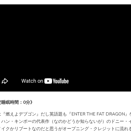
定睡眠時間：0分》
『燃えよデブゴン』だし英語題も『ENTER THE FAT DRAGON
・ハン・キンポーの代表作（なのかどうか知らないが）のドニー・
メイクかリブートなのだと思うがオープニング・クレジットに流れ