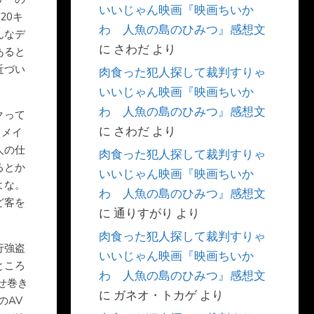
いいじゃん映画『映画ちいか
20キ
わ 人魚の島のひみつ』感想文
んなデ
に
さわだ
より
あると
近づい
肉食った犯人探して裁判すりゃ
いいじゃん映画『映画ちいか
わ 人魚の島のひみつ』感想文
クって
に
さわだ
より
リメイ
人の仕
肉食った犯人探して裁判すりゃ
るとか
いいじゃん映画『映画ちいか
よな。
わ 人魚の島のひみつ』感想文
ど客を
に
通りすがり
より
肉食った犯人探して裁判すりゃ
行強盗
いいじゃん映画『映画ちいか
ところ
わ 人魚の島のひみつ』感想文
せ巻き
に
ガネオ・トカゲ
より
のAV