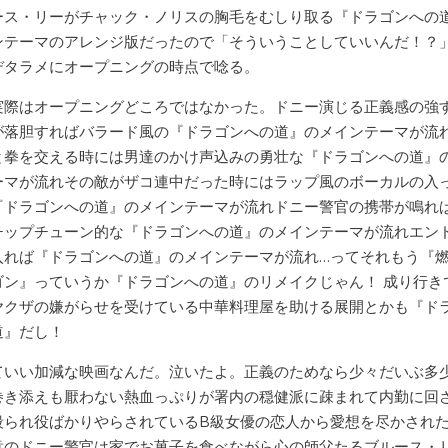
ース・リーがチャック・ノリスの胸毛をむしり取る『ドラゴンへの
ンテーマのアレンジ版だったので「そういうことしていいんだ！？
デタラメにオープニングの時点で唸る。
実際はオープニングどころではなかった。ドニー演じる正義感の強
が落胆すればバラード風の『ドラゴンへの道』のメインテーマが流
と拳を交える時には男達のかけ声込みの勇壮な『ドラゴンへの道』
ーマが流れその敵がザコ連中だった時にはラップ風のボーカルの入
『ドラゴンへの道』のメインテーマが流れドニー警官の携帯が鳴れ
チップチューン的な『ドラゴンへの道』のメインテーマが流れエン
入れば『ドラゴンへの道』のメインテーマが流れ…ってそれもう『
ゴン』っていうか『ドラゴンへの道』のリメイクじゃん！ 成り行き
ヤクザの嫌がらせを受けている中華料理屋を助ける展開とかも『ド
道』だし！
ていい加減な映画なんだ。泣いたよ。正義のためなら少々だいぶ多
巻き添えも厭わない熱血っぷりが署内の穏健派に疎まれて内勤に回
殴られ役ばかりやらされているB級女優の恋人から愛想を尽かされ
意のドニー警官は家でお菓子を食べながら心の師父たるブルース・