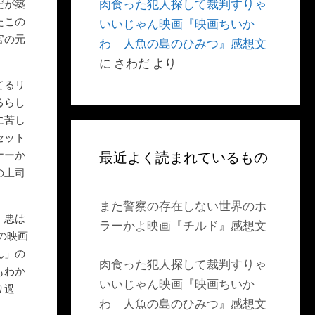
肉食った犯人探して裁判すりゃ
だが築
たこの
いいじゃん映画『映画ちいか
官の元
わ 人魚の島のひみつ』感想文
に
さわだ
より
てるリ
るらし
に苦し
セット
ナーか
最近よく読まれているもの
の上司
また警察の存在しない世界のホ
、悪は
ラーかよ映画『チルド』感想文
の映画
ん」の
肉食った犯人探して裁判すりゃ
もわか
いいじゃん映画『映画ちいか
り過
わ 人魚の島のひみつ』感想文