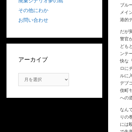
廃棄シナリオ夢の島
ブル
その他にわか
メイ
港的
お問い合わせ
だが
警官
ども
ンテ
アーカイブ
快な
ロに
ルに
ア
デブ
ー
伎町
カ
への
イ
ブ
なん
りの
には
で失