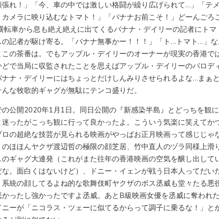
頑張れ！」「今、車の中では激しい格闘が繰り広げられて…」「テ
！カメラに映り込むなトマト！」「バナナお前こそ！」どーんごろ
 横転車から息も絶え絶えに出てくるバナナ・デイリーの記者にトマ
スの記者が駆け寄る。「バナナ無事かー！！！」「ト…トマト…」な
よこの茶番は。でもアップル・デイリーのオーナーが現実の香港で
かどで当局に収監されたことを思えばアップル・デイリーのパロデ
バナナ・デイリーにはちょっとだけしんみりさせられるよな…まぁ
そんな牧歌的ギャグが無駄にテンコ盛りだ。
での公開2020年1月1日。同日公開の『新感染半島』とどっちを観
と迷ったがこっち観に行って良かったよ。こういう気楽に笑えてか
プロの超絶な技芸が見られる映画がやっぱお正月映画って感じじゃ
。のほほんヤクザ渡辺哲の極限の顔芝居、竹中直人のヅラ同様上滑
しのギャグ大連発（これがまた往年の香港映画の空気を醸し出して
だな。面白くはないけど）、ドニー・イェンが戦う日本人ってだい
う系統の顔してるよね的な歌舞伎町ヤクザのボス丞威も堂々たる悪
悪かったし強かったですよ丞威。あとB級映画女優を丞威に奪われ
ドニーが「ニコラス・ツェーに似てるからって調子に乗るな！」と