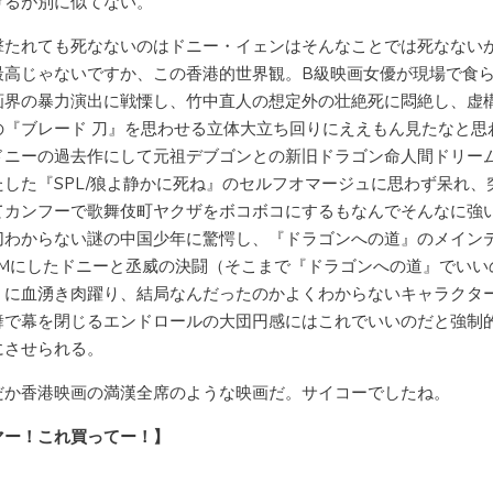
けるが別に似てない。
撃たれても死なないのはドニー・イェンはそんなことでは死なない
最高じゃないですか、この香港的世界観。B級映画女優が現場で食
画界の暴力演出に戦慄し、竹中直人の想定外の壮絶死に悶絶し、虚
の『ブレード 刀』を思わせる立体大立ち回りにええもん見たなと思
ドニーの過去作にして元祖デブゴンとの新旧ドラゴン命人間ドリー
たした『SPL/狼よ静かに死ね』のセルフオマージュに思わず呆れ、
てカンフーで歌舞伎町ヤクザをボコボコにするもなんでそんなに強
切わからない謎の中国少年に驚愕し、『ドラゴンへの道』のメイン
GMにしたドニーと丞威の決闘（そこまで『ドラゴンへの道』でいい
）に血湧き肉躍り、結局なんだったのかよくわからないキャラクタ
舞で幕を閉じるエンドロールの大団円感にはこれでいいのだと強制
にさせられる。
だか香港映画の満漢全席のような映画だ。サイコーでしたね。
マー！これ買ってー！】