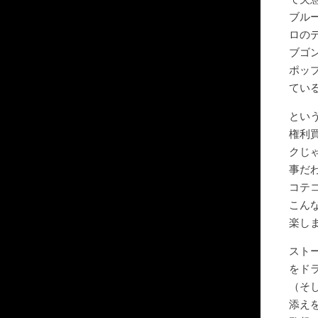
ブル
ロの
ブゴ
ポッ
てい
とい
権利
クじ
事だ
コテ
こん
楽し
スト
をド
（そ
添え