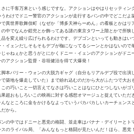
まさに千客万来という感じですな。アクションはやはりセッティン
いうわけでドニー警官のアクションが走行するバンの中でどこだよ
中で異世界歌舞伎町（なぜか「博多天神らーめん」の看板とかはリ
トの中でなんか鎧兜とか飾ってある謎の東京タワー上階とかで所狭
え品を変え繰り広げられるわけです。デブゴンといっても動きはい
ー・イェンだしそもそもデブが枷になってるシーンとかはないので
チじゃねぇかと思うがとにかくドニー・イェンのアクションがドニ
ーのアクション監督・谷垣健治を得て大爆発！
に脚本バリー・ウォンの大脱力ギャグ（自分もリアルデブ役で出演
ーで築地を爆走していた）まで紛れ込むのだから大がふたつで大お
。この巧いこと一切言えてなさは巧いことはなにひとつしないがゴ
結果超おもしろいこの映画に対する感想オマージュと捉えていただ
そんなところに金をかけるなよっていうバカバカしいカーチェンス
んだから。
バンの中ではドニーと悪党の格闘、並走車はバナナ・デイリーとト
ースのライバル局、「みんなもっと格闘が見たいんだ！ほら、悪党！