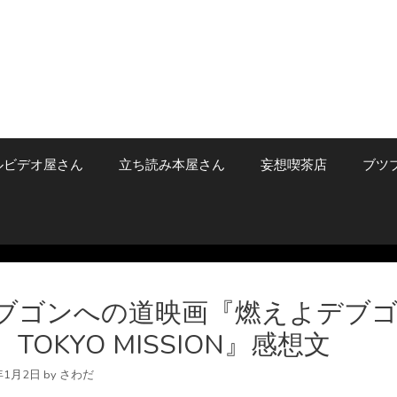
ルビデオ屋さん
立ち読み本屋さん
妄想喫茶店
ブツ
ブゴンへの道映画『燃えよデブ
 TOKYO MISSION』感想文
年1月2日
by
さわだ