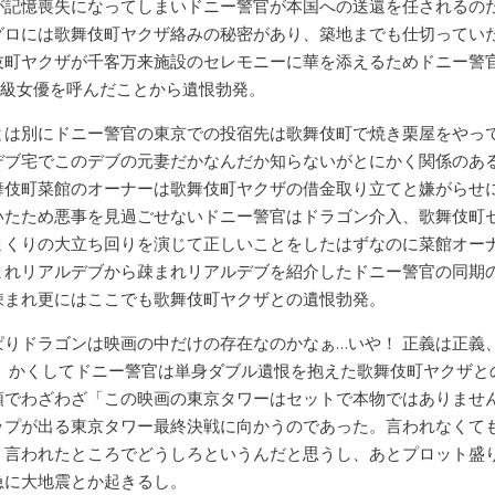
が記憶喪失になってしまいドニー警官が本国への送還を任されるの
グロには歌舞伎町ヤクザ絡みの秘密があり、築地までも仕切ってい
伎町ヤクザが千客万来施設のセレモニーに華を添えるためドニー警
B級女優を呼んだことから遺恨勃発。
とは別にドニー警官の東京での投宿先は歌舞伎町で焼き栗屋をやっ
デブ宅でこのデブの元妻だかなんだか知らないがとにかく関係のあ
舞伎町菜館のオーナーは歌舞伎町ヤクザの借金取り立てと嫌がらせ
いたため悪事を見過ごせないドニー警官はドラゴン介入、歌舞伎町
まくりの大立ち回りを演じて正しいことをしたはずなのに菜館オー
まれリアルデブから疎まれリアルデブを紹介したドニー警官の同期
疎まれ更にはここでも歌舞伎町ヤクザとの遺恨勃発。
ぱりドラゴンは映画の中だけの存在なのかなぁ…いや！ 正義は正義
！ かくしてドニー警官は単身ダブル遺恨を抱えた歌舞伎町ヤクザと
頭でわざわざ「この映画の東京タワーはセットで本物ではありませ
ップが出る東京タワー最終決戦に向かうのであった。言われなくて
、言われたところでどうしろというんだと思うし、あとプロット盛
急に大地震とか起きるし。