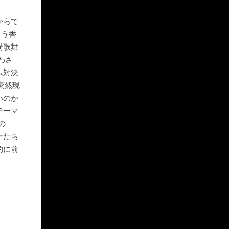
からで
らう香
構歌舞
わさ
ム対決
突然現
いのか
テーマ
の
ーたち
的に前