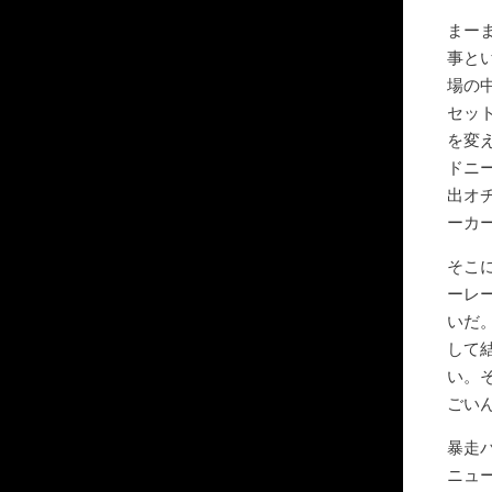
まー
事と
場の
セッ
を変
ドニ
出オ
ーカ
そこ
ーレ
いだ
して
い。
ごい
暴走
ニュ