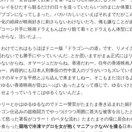
ーレイをひたすら観るだけの日々を送っていたらいつのまにか体重1
デブゴンになってしまった。バカバカしいといえばそれまでだがこ
ン化の経緯が映画好きに刺さらないわけないだろ。俺も嫌なことが
プコーン片手に映画ドラえもんばかり観て着々とドラえもん体型に
るからな。泣いたよ…。
うわけでこれはもうほぼドニー版『ドラゴンへの道』です。リメイ
買わないでも勝手にやっていいんだ…とか思いますがまぁ正式には
ゃないからね、オマージュだからね。香港だわー。往年の香港映画
わー。内容的にも日本人刑事役の竹中直人のヅラがいつもズレてい
コテのギャグを平然とぶち込んで来ますしねー。そこもまた泣ける
なゆるい香港映画が昔はいっぱいあったよなって感じで。ゆるいけ
ませようっていうそこはゆるくないんだよ。
ーリーとかはゆるゆるなのでドニー警官がたまたま巻き込まれた銀
ラゴン仕込みの超格闘力でやっつけつつ周囲に甚大な被害を出した
して怒った署長がコラー！ のベタな流れ）たまたまその場に居合わ
を食らった
築地で冷凍マグロを女が抱くマニアックなAVを撮る
日本