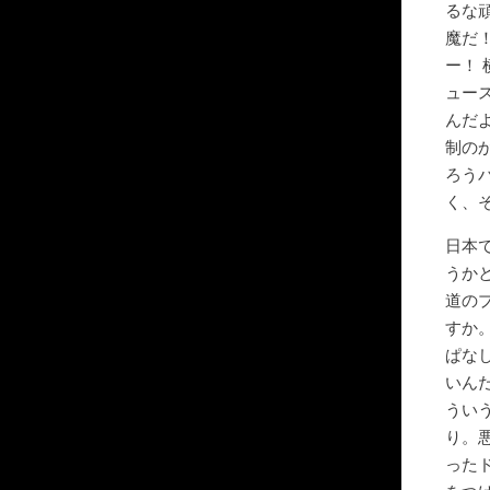
るな
魔だ
ー！
ュー
んだ
制の
ろう
く、
日本
うか
道の
すか
ぱな
いん
うい
り。
った