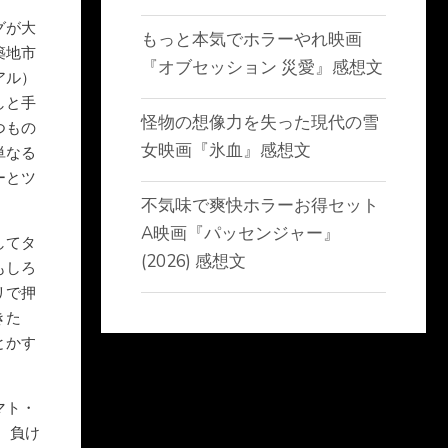
グが大
もっと本気でホラーやれ映画
築地市
『オブセッション 災愛』感想文
アル）
しと手
怪物の想像力を失った現代の雪
つもの
女映画『氷血』感想文
単なる
ーとツ
不気味で爽快ホラーお得セット
A映画『パッセンジャー』
してタ
(2026) 感想文
もしろ
リで押
きた
とかす
マト・
 負け