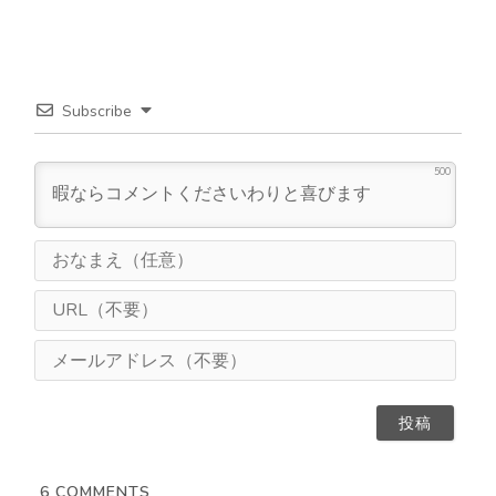
Subscribe
500
お
な
ま
U
え
R
（
L
メ
任
（
ー
意
不
ル
）
要
ア
）
ド
レ
ス
6
COMMENTS