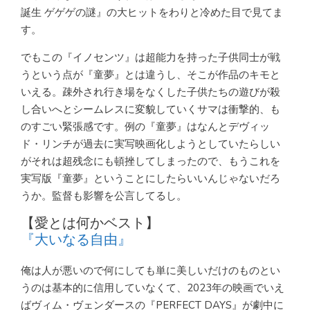
誕生 ゲゲゲの謎』の大ヒットをわりと冷めた目で見てま
す。
でもこの『イノセンツ』は超能力を持った子供同士が戦
うという点が『童夢』とは違うし、そこが作品のキモと
いえる。疎外され行き場をなくした子供たちの遊びが殺
し合いへとシームレスに変貌していくサマは衝撃的、も
のすごい緊張感です。例の『童夢』はなんとデヴィッ
ド・リンチが過去に実写映画化しようとしていたらしい
がそれは超残念にも頓挫してしまったので、もうこれを
実写版『童夢』ということにしたらいいんじゃないだろ
うか。監督も影響を公言してるし。
【愛とは何かベスト】
『大いなる自由』
俺は人が悪いので何にしても単に美しいだけのものとい
うのは基本的に信用していなくて、2023年の映画でいえ
ばヴィム・ヴェンダースの『PERFECT DAYS』が劇中に