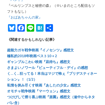
『ペルリンプスと秘密の森』（※いまのところ配信もソ
フトもなし）
『おばあちゃんの家』
Bl
F
Li
H
共
u
ac
n
at
有
《関連するかもしれない記事》
e
e
e
e
sk
b
n
超能力ガキ戦争映画『イノセンツ』感想文
y
o
a
極私的2018年映画ベスト10＋2
ギャンブルこわい映画『凪待ち』感想文
ok
さまよいノワール『ビューティフル・デイ』の感想
く…く…狂ってる！本当はマジで怖ぇ『プリデスティネー
ション』！（1/2）
私情を挟み尽くす映画『あしたの少女』感想文
オモチャ戦争映画『マーウェン』感想文
つけびして煙り喜ぶ映画『楽園』感想文（途中からネタ
バレ含）