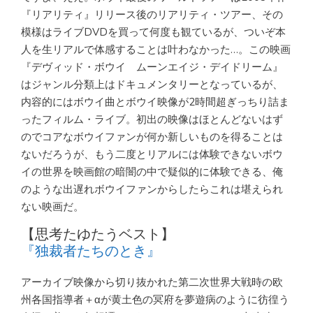
『リアリティ』リリース後のリアリティ・ツアー、その
模様はライブDVDを買って何度も観ているが、ついぞ本
人を生リアルで体感することは叶わなかった…。この映画
『デヴィッド・ボウイ ムーンエイジ・デイドリーム』
はジャンル分類上はドキュメンタリーとなっているが、
内容的にはボウイ曲とボウイ映像が2時間超ぎっちり詰ま
ったフィルム・ライブ。初出の映像はほとんどないはず
のでコアなボウイファンが何か新しいものを得ることは
ないだろうが、もう二度とリアルには体験できないボウ
イの世界を映画館の暗闇の中で疑似的に体験できる、俺
のような出遅れボウイファンからしたらこれは堪えられ
ない映画だ。
【思考たゆたうベスト】
『独裁者たちのとき』
アーカイブ映像から切り抜かれた第二次世界大戦時の欧
州各国指導者＋αが黄土色の冥府を夢遊病のように彷徨う