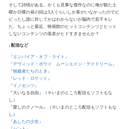
そして詩情がある。かくも見事な傑作なのに俺が観た土
曜か日曜の昼の回は3人ぐらいしか客がいなかったのでビ
ビったし誰に対してかはわからないが脳内で若干キレ
た。ちょっと最近、映画館のヒットコンテンツとヒット
しないコンテンツの落差がヒドすぎませんか？
↓配信など
『エンパイア・オブ・ライト』
『デヴィッド・ボウイ ムーンエイジ・デイドリーム』
『独裁者たちのとき』
『レッド・ロケット』
『イノセンツ』
『大いなる自由』（※いまのところ配信もソフトもな
し）
『愛しのクノール』（※いまのところ配信もソフトもな
し）
『あしたの少女』
『ハント』