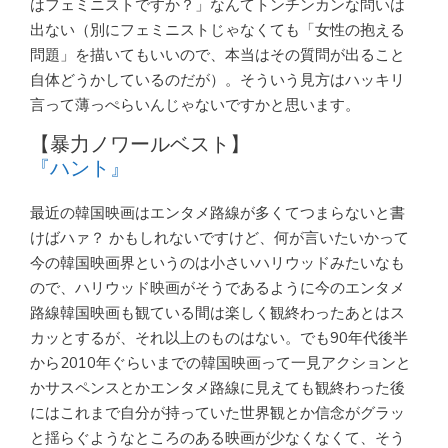
はフェミニストですか？」なんてトンチンカンな問いは
出ない（別にフェミニストじゃなくても「女性の抱える
問題」を描いてもいいので、本当はその質問が出ること
自体どうかしているのだが）。そういう見方はハッキリ
言って薄っぺらいんじゃないですかと思います。
【暴力ノワールベスト】
『ハント』
最近の韓国映画はエンタメ路線が多くてつまらないと書
けばハァ？ かもしれないですけど、何が言いたいかって
今の韓国映画界というのは小さいハリウッドみたいなも
ので、ハリウッド映画がそうであるように今のエンタメ
路線韓国映画も観ている間は楽しく観終わったあとはス
カッとするが、それ以上のものはない。でも90年代後半
から2010年ぐらいまでの韓国映画って一見アクションと
かサスペンスとかエンタメ路線に見えても観終わった後
にはこれまで自分が持っていた世界観とか信念がグラッ
と揺らぐようなところのある映画が少なくなくて、そう