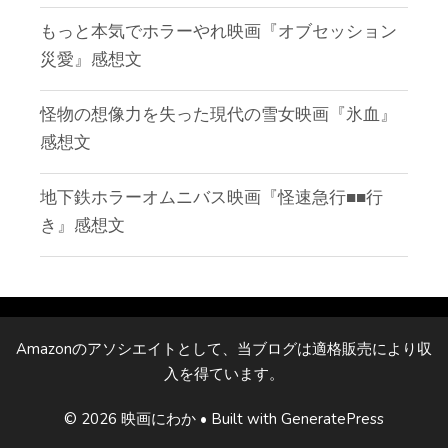
もっと本気でホラーやれ映画『オブセッション
災愛』感想文
怪物の想像力を失った現代の雪女映画『氷血』
感想文
地下鉄ホラーオムニバス映画『怪速急行■■行
き』感想文
Amazonのアソシエイトとして、当ブログは適格販売により収
入を得ています。
© 2026 映画にわか
• Built with
GeneratePress