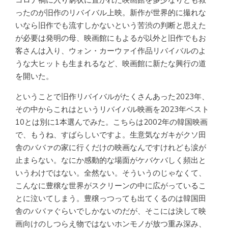
ったのが旧作のリバイバル上映。新作が世界的に撮れな
いなら旧作でも流すしかないという苦渋の判断と思えた
が必要は発明の母、映画館にもよるが以外と旧作でもお
客さんは入り、ウォン・カーウァイ作品リバイバルのよ
うな大ヒットも生まれるなど、映画館に新たな興行の道
を開いた。
ということで旧作リバイバルがたくさんあった2023年、
その中からこれはというリバイバル映画を2023年ベスト
10とは別に1本選んでみた。こちらは2002年の韓国映画
で、もうね、すばらしいですよ。生意気なガキがクソ田
舎のババァの家に行くだけの映画なんですけれども涙が
止まらない。なにか感動的な場面がケバケバしく頻出と
いうわけではない。全然ない。そういうのじゃなくて、
こんなに豊穣な世界がスクリーンの中に広がっているこ
とに泣いてしまう。豊穣っつっても出てくるのは韓国田
舎のババァぐらいでしかないのだが、そこには決して映
画向けのしつらえ物ではないホンモノが放つ重み深み、