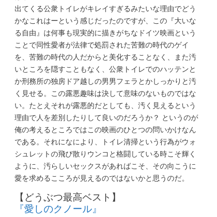
出てくる公衆トイレがキレイすぎるみたいな理由でどう
かなこれはーという感じだったのですが、この『大いな
る自由』は何事も現実的に描きがちなドイツ映画という
ことで同性愛者が法律で処罰された苦難の時代のゲイ
を、苦難の時代の人だからと美化することなく、また汚
いところを隠すこともなく、公衆トイレでのハッテンと
か刑務所の独房ドア越しの男男フェラとかしっかりと汚
く見せる。この露悪趣味は決して意味のないものではな
い。たとえそれが露悪的だとしても、汚く見えるという
理由で人を差別したりして良いのだろうか？ というのが
俺の考えるところではこの映画のひとつの問いかけなん
である。それになにより、トイレ清掃という行為がウォ
シュレットの飛び散りウンコと格闘している時こそ輝く
ように、汚らしいセックスがあればこそ、その向こうに
愛を求めるこころが見えるのではないかと思うのだ。
【どうぶつ最高ベスト】
『愛しのクノール』