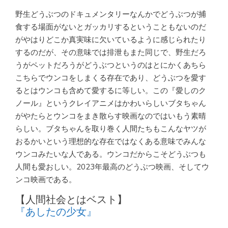
野生どうぶつのドキュメンタリーなんかでどうぶつが捕
食する場面がないとガッカリするということもないのだ
がやはりどこか真実味に欠いているように感じられたり
するのだが、その意味では排泄もまた同じで、野生だろ
うがペットだろうがどうぶつというのはとにかくあちら
こちらでウンコをしまくる存在であり、どうぶつを愛す
るとはウンコも含めて愛するに等しい。この『愛しのク
ノール』というクレイアニメはかわいらしいブタちゃん
がやたらとウンコをまき散らす映画なのではいもう素晴
らしい。ブタちゃんを取り巻く人間たちもこんなヤツが
おるかいという理想的な存在ではなくある意味でみんな
ウンコみたいな人である。ウンコだからこそどうぶつも
人間も愛おしい。2023年最高のどうぶつ映画、そしてウ
ンコ映画である。
【人間社会とはベスト】
『あしたの少女』