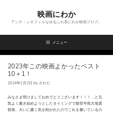
コ
ン
映画にわか
テ
ン
アンチ・シネフィルなゆるふわ系にわか映画ブログ。
ツ
へ
ス
メニュー
キ
ッ
プ
2023年この映画よかったベスト
10＋1！
2024年1月2日
by
さわだ
みなさま明けましておめでとうございます！！！ …と元
気よく書き始めようとしたタイミングで能登半島大地震
勃発。大いに書く気を削がれたのでこれを書いているの