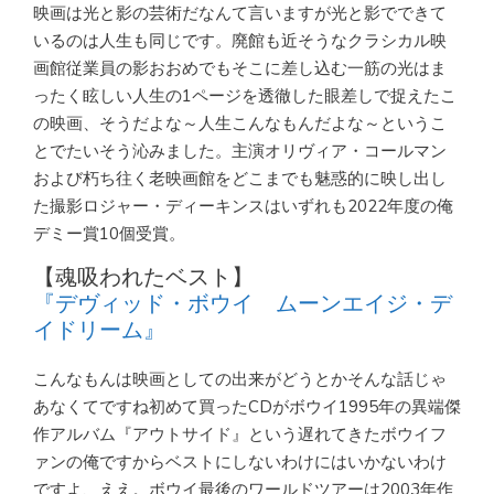
映画は光と影の芸術だなんて言いますが光と影でできて
いるのは人生も同じです。廃館も近そうなクラシカル映
画館従業員の影おおめでもそこに差し込む一筋の光はま
ったく眩しい人生の1ページを透徹した眼差しで捉えたこ
の映画、そうだよな～人生こんなもんだよな～というこ
とでたいそう沁みました。主演オリヴィア・コールマン
および朽ち往く老映画館をどこまでも魅惑的に映し出し
た撮影ロジャー・ディーキンスはいずれも2022年度の俺
デミー賞10個受賞。
【魂吸われたベスト】
『デヴィッド・ボウイ ムーンエイジ・デ
イドリーム』
こんなもんは映画としての出来がどうとかそんな話じゃ
あなくてですね初めて買ったCDがボウイ1995年の異端傑
作アルバム『アウトサイド』という遅れてきたボウイフ
ァンの俺ですからベストにしないわけにはいかないわけ
ですよ、ええ。ボウイ最後のワールドツアーは2003年作