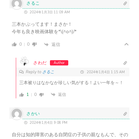
さるこ
2024年1月3日 11:09 AM
三本かぶってます！まさか！
今年も良き映画体験を*\(^o^)/*
0
0
返信
さわだ
Author
Reply to
さるこ
2024年1月4日 1:15 AM
三本被りはなかなか珍しい気がする！よい一年を～！
1
0
返信
さかい
2024年1月4日 9:08 PM
自分は知的障害のある自閉症の子供の親なもんで、その