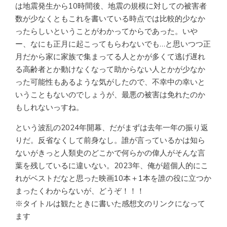
は地震発生から10時間後、地震の規模に対しての被害者
数が少なくともこれを書いている時点では比較的少なか
ったらしいということがわかってからであった。いや
ー、なにも正月に起こってもらわないでも…と思いつつ正
月だから家に家族で集まってる人とかが多くて逃げ遅れ
る高齢者とか動けなくなって助からない人とかが少なか
った可能性もあるような気がしたので、不幸中の幸いと
いうこともないのでしょうが、最悪の被害は免れたのか
もしれないっすね。
という波乱の2024年開幕、だがまずは去年一年の振り返
りだ。反省なくして前身なし。誰が言っているかは知ら
ないがきっと人類史のどこかで何らかの偉人がそんな言
葉を残しているに違いない。2023年、俺が超個人的にこ
れがベストだなと思った映画10本＋1本を誰の役に立つか
まったくわからないが、どうぞ！！！
※タイトルは観たときに書いた感想文のリンクになって
ます