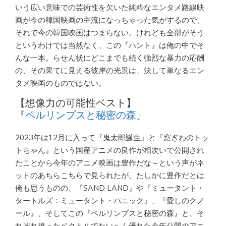
いう広い意味での芸術性を欠いた純粋なエンタメ路線映
画が今の韓国映画の主流になっちゃった気がするので、
それで今の韓国映画はつまらない。けれども全部がそう
というわけでは当然なく、この『ハント』は俺の中でそ
んな一本。らせん状にどこまでも続く強烈な暴力の応酬
の、その果てに見える彼岸の光景は、決して単なるエン
タメ映画のものではない。
【想像力の可能性ベスト】
『ペルリンプスと秘密の森』
2023年は12月に入って『鬼太郎誕生』と『窓ぎわのトッ
トちゃん』という国産アニメの良作が相次いで公開され
たことから今年のアニメ映画は豊作だな～という声がネ
ットのあちらこちらで見られたが、たしかに豊作だとは
俺も思うものの、『SAND LAND』や『ミュータント・
タートルズ：ミュータント・パニック』、『愛しのクノ
ール』、そしてこの『ペルリンプスと秘密の森』と、そ
れぞれ違ったベクトルでたいへん優れた今年公開のアニ