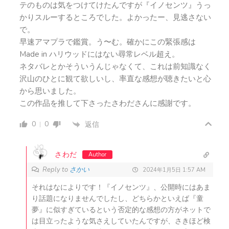
テのものは気をつけてけたんですが『イノセンツ』うっ
かりスルーするところでした。よかったー、見逃さない
で。
早速アマプラで鑑賞。う〜む。確かにこの緊張感は
Made in ハリウッドにはない尋常レベル超え。
ネタバレとかそういうんじゃなくて、これは前知識なく
沢山のひとに観て欲しいし、率直な感想が聴きたいと心
から思いました。
この作品を推して下さったさわださんに感謝です。
0
0
返信
さわだ
Author
Reply to
さかい
2024年1月5日 1:57 AM
それはなによりです！『イノセンツ』、公開時にはあま
り話題になりませんでしたし、どちらかといえば『童
夢』に似すぎているという否定的な感想の方がネットで
は目立ったような気さえしていたんですが、さきほど検