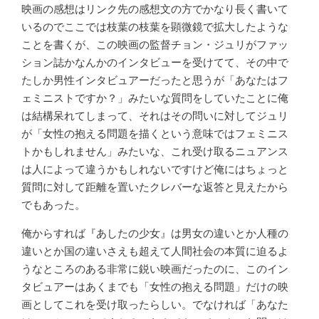
映画の感想はリンク先の感想文の方でかなり長く書いて
いるのでここでは枝葉の枝葉を顕微鏡で拡大したような
ことを書くが、この映画の監督チョン・ジュリがファッ
ション誌かなんかのインタビューを受けてて、その中で
たしか男性インタビュアーだったと思うが「あなたはフ
ェミニストですか？」みたいな質問をしていたことに俺
は結構呆れてしまって、それはその問いに対してジュリ
が「女性の抱える問題を描くという意味ではフェミニス
トかもしれません」みたいな、これ受け取るニュアンス
は人によって違うかもしれないですけど俺にはちょっと
質問に対して距離を置いたクレバーな返答と見えたから
でもあった。
俺からすれば『あしたの少女』は男女の違いとか人種の
違いとか国の違いさえも超えて人間社会の本質に迫るよ
うなところのある非常に鋭い映画だったのに、このイン
タビュアーはあくまでも「女性の抱える問題」だけの映
画としてこれを受け取ったらしい。でなければ「あなた