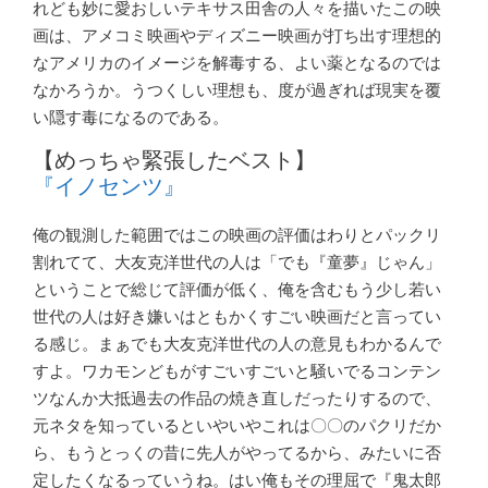
れども妙に愛おしいテキサス田舎の人々を描いたこの映
画は、アメコミ映画やディズニー映画が打ち出す理想的
なアメリカのイメージを解毒する、よい薬となるのでは
なかろうか。うつくしい理想も、度が過ぎれば現実を覆
い隠す毒になるのである。
【めっちゃ緊張したベスト】
『イノセンツ』
俺の観測した範囲ではこの映画の評価はわりとパックリ
割れてて、大友克洋世代の人は「でも『童夢』じゃん」
ということで総じて評価が低く、俺を含むもう少し若い
世代の人は好き嫌いはともかくすごい映画だと言ってい
る感じ。まぁでも大友克洋世代の人の意見もわかるんで
すよ。ワカモンどもがすごいすごいと騒いでるコンテン
ツなんか大抵過去の作品の焼き直しだったりするので、
元ネタを知っているといやいやこれは〇〇のパクリだか
ら、もうとっくの昔に先人がやってるから、みたいに否
定したくなるっていうね。はい俺もその理屈で『鬼太郎