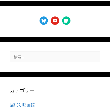
bluesky
youtube
sticky-
note
検
索:
カテゴリー
居眠り映画館