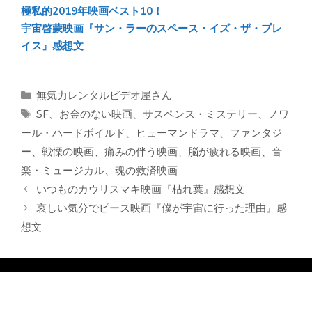
極私的2019年映画ベスト10！
宇宙啓蒙映画『サン・ラーのスペース・イズ・ザ・プレ
イス』感想文
カ
無気力レンタルビデオ屋さん
テ
タ
SF
、
お金のない映画
、
サスペンス・ミステリー
、
ノワ
ゴ
グ
ール・ハードボイルド
、
ヒューマンドラマ
、
ファンタジ
リ
ー
、
戦慄の映画
、
痛みの伴う映画
、
脳が疲れる映画
、
音
ー
楽・ミュージカル
、
魂の救済映画
いつものカウリスマキ映画『枯れ葉』感想文
哀しい気分でピース映画『僕が宇宙に行った理由』感
想文