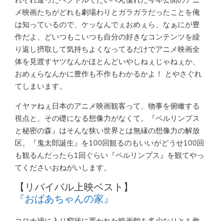
メ映画たちがどれも劇場わりとガラガラだったことを俺
は知っているので、ケッなんでぇおめぇら、なぁにが豊
作だよ、どいつもこいつも自分の好きなコンテンツを繰
り返し摂取して気持ちよくなってるだけでアニメ映画全
体を見渡すヤツなんかほとんどいやしねぇじゃねぇか、
おめぇらなんかに豊作も不作もわかるかよ！ とやさぐれ
てしまいます。
イヤァねぇ日本のアニメ映画観客って、物事を俯瞰する
視点と、その礎になる想像力がなくて。『ペルリンプス
と秘密の森』はそんな狭い世界とは無縁の想像力の解放
区。『鬼太郎誕生』を100回観るのもいいがどうせ100回
も観るんだったら1回ぐらい『ペルリンプス』を観てやっ
てくださいおねがいします。
【リバイバル上映ベスト】
『おばあちゃんの家』
コロナ禍に入り窮状に置かれた映画館を多少なりとも救