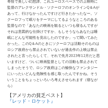
奇怪で美しい幻想譚。これユーロスペースでの上映時に
監督のアレクサンドル・ソクーロフのオンラインQ＆Aが
あって、行けなかったんですけど行きたかったなー。ソ
クーロフって眠りをテーマにしてるようなところのある
監督なので「あなたの映画を観るといつも寝るんですが
それは意図的な仕掛けですか、もしそうならあなたは睡
眠にどんな可能性を見出したのですか」って聞いてみた
かった。このQ＆Aのときにソクーロフは活動そのものは
ロシア政府から禁止されていないが過去作の上映は禁止
されたと言ったらしくて、それで先月2023年12月だと思
いますけど、ついに映画監督としての活動も禁止されて
しまったそうで。ロシア政府はこの愉快なファンタジー
にいったいどんな危険性を感じ取ったんですかね。そう
いうことをちょっといろいろ考えさせられます（寝なが
ら）
【アメリカの貧乏ベスト】
『レッド・ロケット』