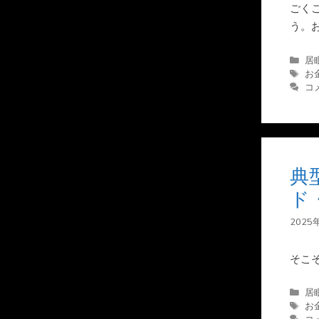
ごく
う。
カ
居
テ
タ
お
ゴ
グ
コ
リ
ー
典
ド
2025
そこ
カ
居
テ
タ
お