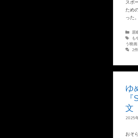
スポ
ため
った
カ
居
テ
タ
も
ゴ
グ
う映画
リ
2
ー
ゆ
『
文
2025
おそ