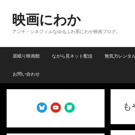
コ
ン
映画にわか
テ
ン
アンチ・シネフィルなゆるふわ系にわか映画ブログ。
ツ
へ
ス
キ
居眠り映画館
ながら見ネット配信
無気力レンタ
ッ
プ
お問い合わせ
も
bluesky
youtube
sticky-
note