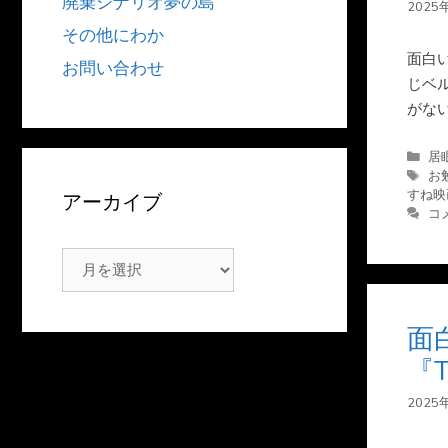
廃棄シナリオ夢の島
2025
その他にわか
面白
お問い合わせ
じベ
がな
カ
居
テ
タ
お
ゴ
グ
すね映
アーカイブ
リ
コ
ー
ア
ー
カ
面
イ
『
ブ
2025