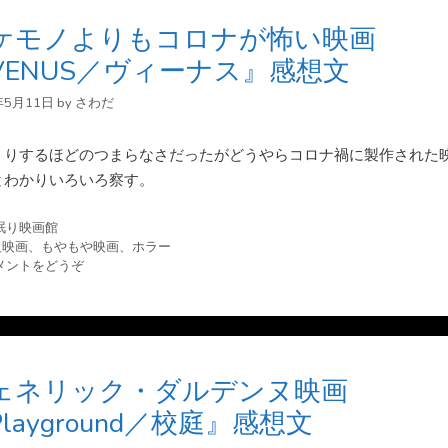
ケモノよりもコロナが怖い映画
VENUS／ヴィーナス』感想文
年5月11日
by
さわだ
くりするほどのつまらなさだったがどうやらコロナ禍に製作された
とわかりいろいろ察す。
眠り映画館
級映画
、
もやもや映画
、
ホラー
メントをどうぞ
ェネリック・ダルデンヌ映画
layground／校庭』感想文