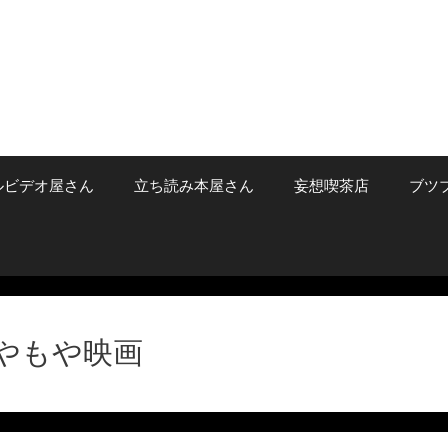
ルビデオ屋さん
立ち読み本屋さん
妄想喫茶店
ブツ
やもや映画