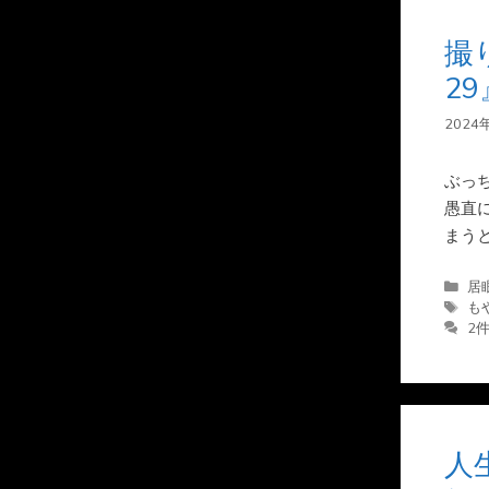
撮
2
2024
ぶっ
愚直
まう
カ
居
テ
タ
も
ゴ
グ
2
リ
ー
人