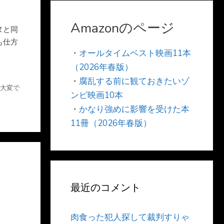
Amazonのページ
ヌと同
も仕方
・
オールタイムベスト映画11本
（2026年春版）
・
腐乱する前に観ておきたいゾ
大変で
ンビ映画10本
・
かなり強めに影響を受けた本
11冊（2026年春版）
最近のコメント
肉食った犯人探して裁判すりゃ