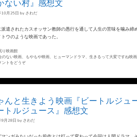
かない村』感想文
年10月25日
by
さわだ
に派遣されたカスオッサン教師の愚行を通して人生の苦味を噛み締
ノトウのような映画であった。
眠り映画館
金のない映画
、
もやもや映画
、
ヒューマンドラマ
、
生きるって大変ですね映画
メントをどうぞ
ゃんと生きよう映画『ビートルジュ
ートルジュース』感想文
年9月28日
by
さわだ
グマンガみたいだった前作とは打って変わって今回は人間ドラマ、