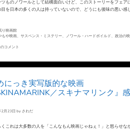
ーツものノワールとして結構面白いけど、このストーリーをフェア
の目を日本の多くの人は持っていないので、どうにも後味の悪い感
。
眠り映画館
やもや映画
、
サスペンス・ミステリー
、
ノワール・ハードボイルド
、
政治の映
件のコメント
めにっき実写版的な映画
SKINAMARINK／スキナマリンク』
年2月23日
by
さわだ
らくこれは大多数の人を「こんなもん映画じゃねぇ！」と怒らせな