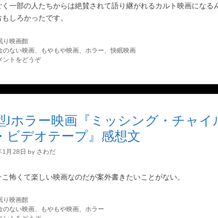
ごく一部の人たちからは絶賛されて語り継がれるカルト映画になる
おもしろかったです。
眠り映画館
金のない映画
、
もやもや映画
、
ホラー
、
快眠映画
メントをどうぞ
型Jホラー映画『ミッシング・チャイ
・ビデオテープ』感想文
年1月28日
by
さわだ
そこ怖くて楽しい映画なのだが案外書きたいことがない。
眠り映画館
金のない映画
、
もやもや映画
、
ホラー