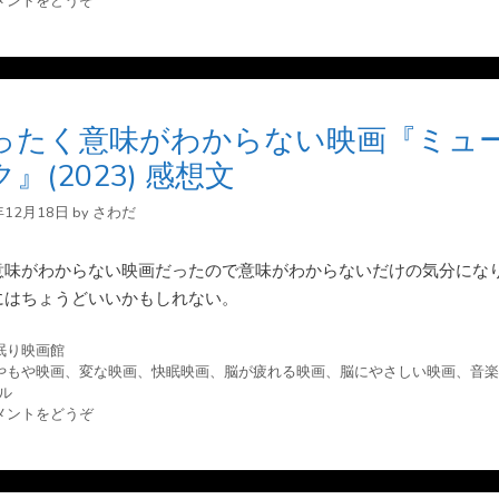
メントをどうぞ
ったく意味がわからない映画『ミュ
』(2023) 感想文
年12月18日
by
さわだ
意味がわからない映画だったので意味がわからないだけの気分にな
にはちょうどいいかもしれない。
眠り映画館
やもや映画
、
変な映画
、
快眠映画
、
脳が疲れる映画
、
脳にやさしい映画
、
音楽
ル
メントをどうぞ