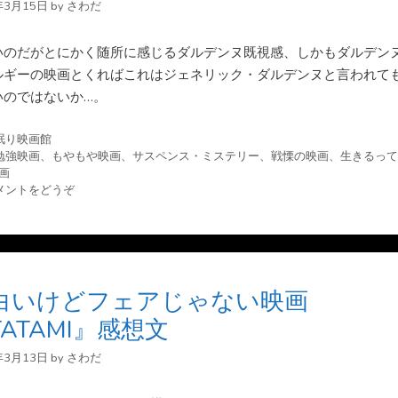
年3月15日
by
さわだ
いのだがとにかく随所に感じるダルデンヌ既視感、しかもダルデン
ルギーの映画とくればこれはジェネリック・ダルデンヌと言われて
いのではないか…。
眠り映画館
勉強映画
、
もやもや映画
、
サスペンス・ミステリー
、
戦慄の映画
、
生きるって
画
メントをどうぞ
白いけどフェアじゃない映画
TATAMI』感想文
年3月13日
by
さわだ