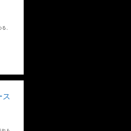
める、
ース
それも