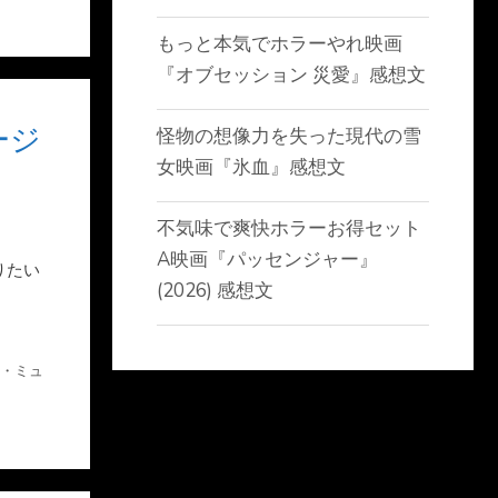
もっと本気でホラーやれ映画
『オブセッション 災愛』感想文
ージ
怪物の想像力を失った現代の雪
女映画『氷血』感想文
不気味で爽快ホラーお得セット
A映画『パッセンジャー』
りたい
(2026) 感想文
・ミュ