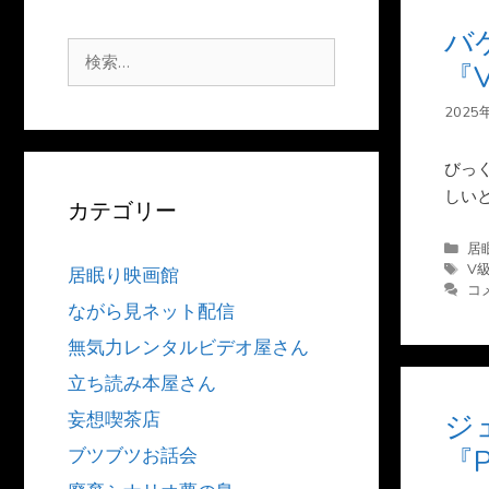
バ
検
『
索:
2025
びっ
しい
カテゴリー
カ
居
テ
タ
V
居眠り映画館
ゴ
グ
コ
ながら見ネット配信
リ
ー
無気力レンタルビデオ屋さん
立ち読み本屋さん
ジ
妄想喫茶店
『P
ブツブツお話会