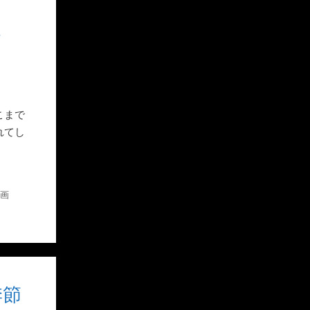
ト
こまで
れてし
画
季節