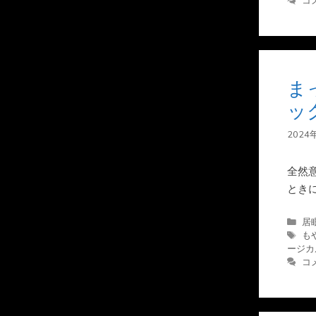
ゴ
グ
コ
リ
ー
ま
ック
2024
全然
とき
カ
居
テ
タ
も
ゴ
グ
ージカ
リ
コ
ー