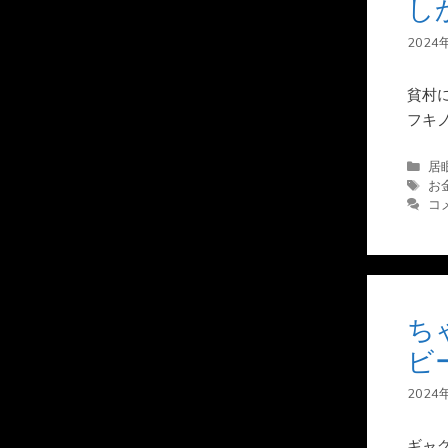
し
2024
貧村
フキ
カ
居
テ
タ
お
ゴ
グ
コ
リ
ー
ち
ビ
2024
ギャ