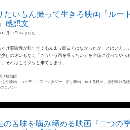
りたいもん撮って生きろ映画『ルー
9』感想文
年11月13日
by
さわだ
ちゃけ実験性が強すぎてあんまり面白くはなかったが、とはいえこ
に少しの迷いもなく「こういう画を撮りたい」を全編に渡ってやら
と、それはもうグッと来てしまう。
眠り映画館
やもや映画
、
コメディ
、
ファンタジー
、
変な映画
、
旅する映画
、
脳が疲れる映
件のコメント
生の苦味を噛み締める映画『二つの