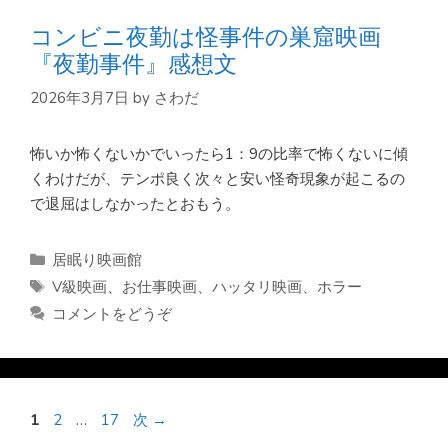
コンビニ夜勤は怪事件の巣窟映画
『夜勤事件』感想文
2026年3月7日
by
さわだ
怖いか怖くないかでいったら1：9の比率で怖くないに傾
くわけだが、テンポ良く次々と安い怪奇現象が起こるの
で退屈はしなかったとおもう。
カ
居眠り映画館
テ
タ
V級映画
、
お仕事映画
、
ハッタリ映画
、
ホラー
ゴ
グ
コメントをどうぞ
リ
ー
ペ
ペ
ペ
1
2
…
17
次
→
ー
ー
ー