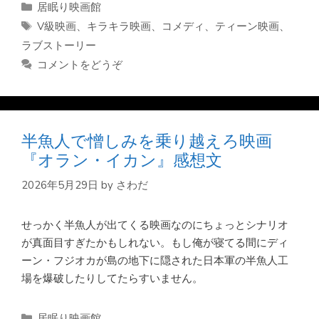
カ
居眠り映画館
テ
タ
V級映画
、
キラキラ映画
、
コメディ
、
ティーン映画
、
ゴ
グ
ラブストーリー
リ
コメントをどうぞ
ー
半魚人で憎しみを乗り越えろ映画
『オラン・イカン』感想文
2026年5月29日
by
さわだ
せっかく半魚人が出てくる映画なのにちょっとシナリオ
が真面目すぎたかもしれない。もし俺が寝てる間にディ
ーン・フジオカが島の地下に隠された日本軍の半魚人工
場を爆破したりしてたらすいません。
カ
居眠り映画館