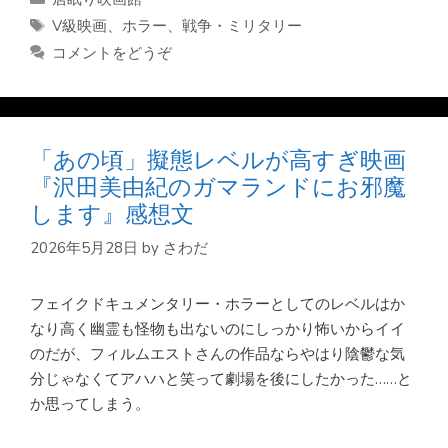
テ
タ
V級映画
、
ホラー
、
戦争・ミリタリー
ゴ
グ
コメントをどうぞ
リ
ー
「あの頃」擬態レベルが高すぎ映画
『沢田美由紀のガマランドにお邪魔
します』感想文
2026年5月28日
by
さわだ
フェイクドキュメンタリー・ホラーとしてのレベルはか
なり高く幽霊も怪物も出ないのにしっかり怖いからイイ
のだが、フィルムエストさんの作品ならやはり陰鬱な気
分じゃなくてアハハと笑って劇場を後にしたかった……と
か思ってしまう。