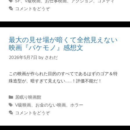
SF
、
V級映画
、
お仕事映画
、
アクション
、
コメディ
ゴ
グ
コメントをどうぞ
リ
ー
最大の見せ場が暗くて全然見えない
映画『バケモノ』感想文
2026年5月7日
by
さわだ
この映画が作られた目的のすべてであるはずのゴア＆特
殊造型が、暗すぎて見えない……！評価不能だ！
カ
居眠り映画館
テ
タ
V級映画
、
お金のない映画
、
ホラー
ゴ
グ
コメントをどうぞ
リ
ー