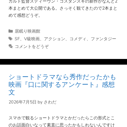
カルト監督スティーヴン・コスタンスキの新作がなんと2
本まとめて大公開である。さっそく観てきたので2本まと
めて感想どうぞ。
カ
居眠り映画館
テ
タ
SF
、
V級映画
、
アクション
、
コメディ
、
ファンタジー
ゴ
グ
コメントをどうぞ
リ
ー
ショートドラマなら秀作だったかも
映画『口に関するアンケート』感想
文
2026年7月5日
by
さわだ
スマホで観るショートドラマとかだったらこの形式とこ
のお話面白いなって素直に思ったかもしれないんですけ