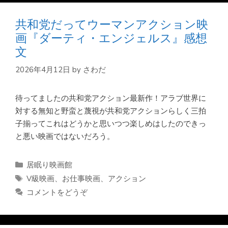
共和党だってウーマンアクション映
画『ダーティ・エンジェルス』感想
文
2026年4月12日
by
さわだ
待ってましたの共和党アクション最新作！アラブ世界に
対する無知と野蛮と蔑視が共和党アクションらしく三拍
子揃ってこれはどうかと思いつつ楽しめはしたのできっ
と悪い映画ではないだろう。
カ
居眠り映画館
テ
タ
V級映画
、
お仕事映画
、
アクション
ゴ
グ
コメントをどうぞ
リ
ー