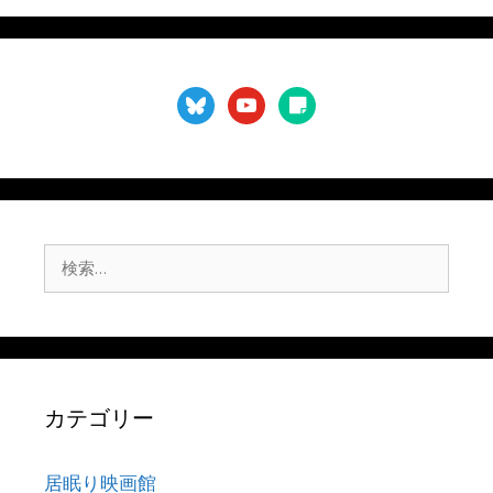
ジ
ジ
ジ
bluesky
youtube
sticky-
note
検
索:
カテゴリー
居眠り映画館