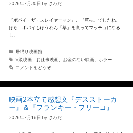
2026年7月30日
by
さわだ
『ポパイ・ザ・スレイヤーマン』、『草枕』でしたね。
ほら、ポパイもほうれん「草」を食ってマッチョになる
し。
カ
居眠り映画館
テ
タ
V級映画
、
お仕事映画
、
お金のない映画
、
ホラー
ゴ
グ
コメントをどうぞ
リ
ー
映画2本立て感想文『デスストーカ
ー』＆『フランキー・フリーコ』
2026年7月18日
by
さわだ