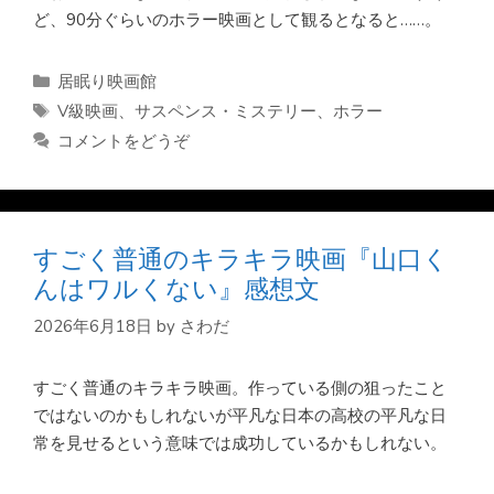
ど、90分ぐらいのホラー映画として観るとなると……。
カ
居眠り映画館
テ
タ
V級映画
、
サスペンス・ミステリー
、
ホラー
ゴ
グ
コメントをどうぞ
リ
ー
すごく普通のキラキラ映画『山口く
んはワルくない』感想文
2026年6月18日
by
さわだ
すごく普通のキラキラ映画。作っている側の狙ったこと
ではないのかもしれないが平凡な日本の高校の平凡な日
常を見せるという意味では成功しているかもしれない。