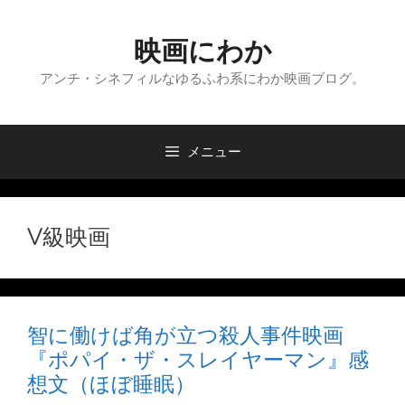
コ
ン
映画にわか
テ
ン
アンチ・シネフィルなゆるふわ系にわか映画ブログ。
ツ
へ
ス
メニュー
キ
ッ
プ
V級映画
智に働けば角が立つ殺人事件映画
『ポパイ・ザ・スレイヤーマン』感
想文（ほぼ睡眠）