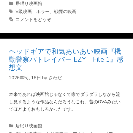
カ
居眠り映画館
テ
タ
V級映画
、
ホラー
、
戦慄の映画
ゴ
グ
コメントをどうぞ
リ
ー
ヘッドギアで和気あいあい映画『機
動警察パトレイバー EZY File 1』感
想文
2026年5月18日
by
さわだ
本来であれば映画館じゃなくて家でダラダラしながら流
し見するような作品なんだろうなこれ。昔のOVAみたい
でほどよくおもしろかったです。
カ
居眠り映画館
テ
タ