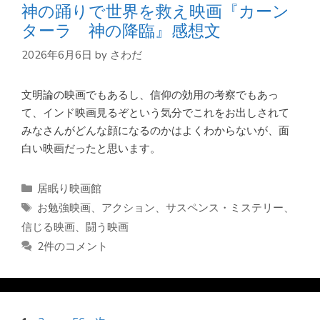
神の踊りで世界を救え映画『カーン
ターラ 神の降臨』感想文
2026年6月6日
by
さわだ
文明論の映画でもあるし、信仰の効用の考察でもあっ
て、インド映画見るぞという気分でこれをお出しされて
みなさんがどんな顔になるのかはよくわからないが、面
白い映画だったと思います。
カ
居眠り映画館
テ
タ
お勉強映画
、
アクション
、
サスペンス・ミステリー
、
ゴ
グ
信じる映画
、
闘う映画
リ
2件のコメント
ー