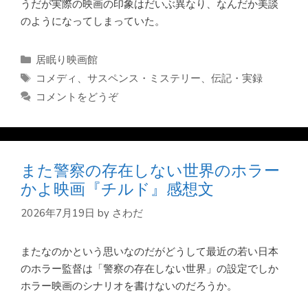
うだが実際の映画の印象はだいぶ異なり、なんだか美談
のようになってしまっていた。
カ
居眠り映画館
テ
タ
コメディ
、
サスペンス・ミステリー
、
伝記・実録
ゴ
グ
コメントをどうぞ
リ
ー
また警察の存在しない世界のホラー
かよ映画『チルド』感想文
2026年7月19日
by
さわだ
またなのかという思いなのだがどうして最近の若い日本
のホラー監督は「警察の存在しない世界」の設定でしか
ホラー映画のシナリオを書けないのだろうか。