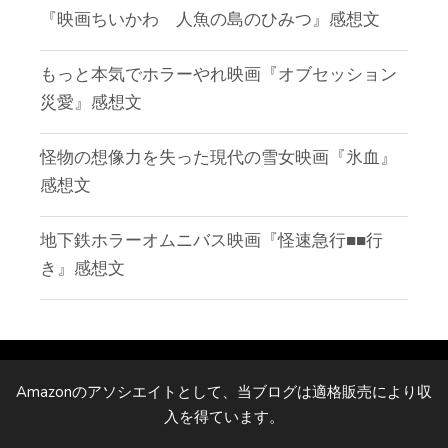
『映画ちいかわ 人魚の島のひみつ』感想文
もっと本気でホラーやれ映画『オブセッション
災愛』感想文
怪物の想像力を失った現代の雪女映画『氷血』
感想文
地下鉄ホラーオムニバス映画『怪速急行■■行
き』感想文
Amazonのアソシエイトとして、当ブログは適格販売により収
入を得ています。