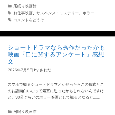
カ
居眠り映画館
テ
タ
お仕事映画
、
サスペンス・ミステリー
、
ホラー
ゴ
グ
コメントをどうぞ
リ
ー
ショートドラマなら秀作だったかも
映画『口に関するアンケート』感想
文
2026年7月5日
by
さわだ
スマホで観るショートドラマとかだったらこの形式とこ
のお話面白いなって素直に思ったかもしれないんですけ
ど、90分ぐらいのホラー映画として観るとなると……。
カ
居眠り映画館