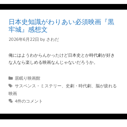
日本史知識がわりあい必須映画『黒
牢城』感想文
2026年6月22日
by
さわだ
俺にはようわからんかったけど日本史とか時代劇が好き
な人なら楽しめる映画なんじゃないだろうか。
カ
居眠り映画館
テ
タ
サスペンス・ミステリー
、
史劇・時代劇
、
脳が疲れる
ゴ
グ
映画
リ
4件のコメント
ー