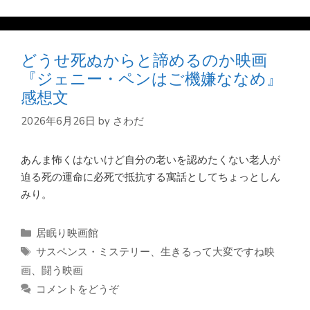
ー
どうせ死ぬからと諦めるのか映画
『ジェニー・ペンはご機嫌ななめ』
感想文
2026年6月26日
by
さわだ
あんま怖くはないけど自分の老いを認めたくない老人が
迫る死の運命に必死で抵抗する寓話としてちょっとしん
みり。
カ
居眠り映画館
テ
タ
サスペンス・ミステリー
、
生きるって大変ですね映
ゴ
グ
画
、
闘う映画
リ
コメントをどうぞ
ー