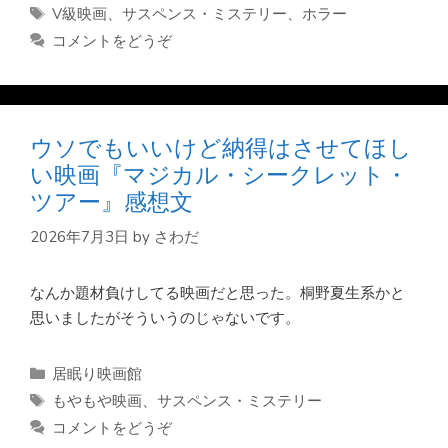
テ
タ
V級映画
、
サスペンス・ミステリー
、
ホラー
ゴ
グ
コメントをどうぞ
リ
ー
ウソでもいいけど納得はさせてほし
い映画『マジカル・シークレット・
ツアー』感想文
2026年7月3日
by
さわだ
なんか題材負けしてる映画だと思った。桐野夏生系かと
思いましたがそういうのじゃないです。
カ
居眠り映画館
テ
タ
もやもや映画
、
サスペンス・ミステリー
ゴ
グ
コメントをどうぞ
リ