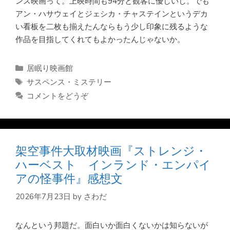
ンス映画って。上映時間も94分と観客に優しいし。でも
アン・ハサウェイとジェシカ・チャステインというデカ
い看板を二枚も揃えたんならもう少し印象に残るような
作品を目指してくれてもよかったんじゃないか。
カ
居眠り映画館
テ
タ
サスペンス・ミステリー
ゴ
グ
コメントをどうぞ
リ
ー
架空事件大取材映画『ストレンジ・
ハーベスト インランド・エンパイ
アの怪事件』感想文
2026年7月23日
by
さわだ
なんという邦題だ。面白いか面白くないかは知らないが