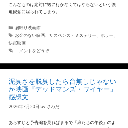
こんなものは絶対に観に行かなくてはならないという強
迫観念に駆られてしまう。
カ
居眠り映画館
テ
タ
お金のない映画
、
サスペンス・ミステリー
、
ホラー
、
ゴ
グ
快眠映画
リ
コメントをどうぞ
ー
泥臭さを脱臭したら台無しじゃない
か映画『デッドマンズ・ワイヤー』
感想文
2026年7月20日
by
さわだ
あらすじと予告編を見ればまるで『狼たちの午後』のよ