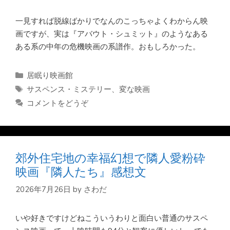
一見すれば脱線ばかりでなんのこっちゃよくわからん映
画ですが、実は『アバウト・シュミット』のようなある
ある系の中年の危機映画の系譜作。おもしろかった。
カ
居眠り映画館
テ
タ
サスペンス・ミステリー
、
変な映画
ゴ
グ
コメントをどうぞ
リ
ー
郊外住宅地の幸福幻想で隣人愛粉砕
映画『隣人たち』感想文
2026年7月26日
by
さわだ
いや好きですけどねこういうわりと面白い普通のサスペ