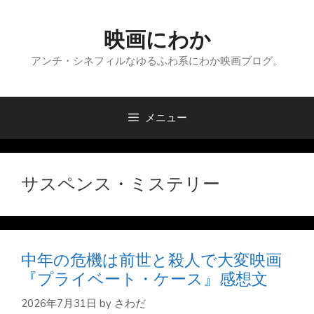
コ
ン
映画にわか
テ
ン
アンチ・シネフィルなゆるふわ系にわか映画ブログ。
ツ
へ
ス
メニュー
キ
ッ
プ
サスペンス・ミステリー
中年の危機は前世と殺人で大変映画
『プライベート・ケース』感想文
2026年7月31日
by
さわだ