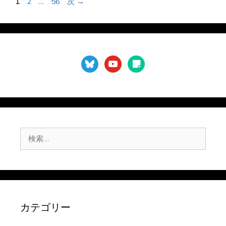
ペ
ペ
ペ
1
2
…
56
次
→
ー
ー
ー
ジ
ジ
ジ
bluesky
youtube
sticky-
note
検
索:
カテゴリー