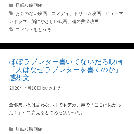
カ
居眠り映画館
テ
タ
お金のない映画
、
コメディ
、
ドリーム映画
、
ヒューマ
ゴ
グ
ンドラマ
、
脳にやさしい映画
、
魂の救済映画
リ
コメントをどうぞ
ー
ほぼラブレター書いてないだろ映画
『人はなぜラブレターを書くのか』
感想文
2026年4月18日
by
さわだ
全部悪いとは言わないまでもデカい声で「ここは良かっ
た！」って言えるところも無かった。
カ
居眠り映画館