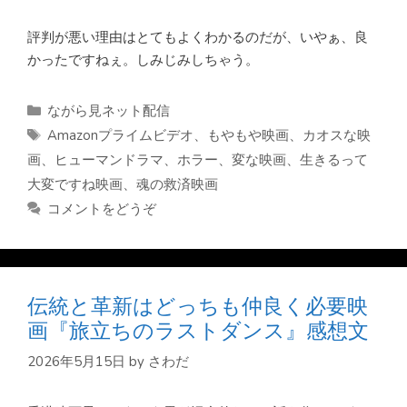
評判が悪い理由はとてもよくわかるのだが、いやぁ、良
かったですねぇ。しみじみしちゃう。
カ
ながら見ネット配信
テ
タ
Amazonプライムビデオ
、
もやもや映画
、
カオスな映
ゴ
グ
画
、
ヒューマンドラマ
、
ホラー
、
変な映画
、
生きるって
リ
大変ですね映画
、
魂の救済映画
ー
コメントをどうぞ
伝統と革新はどっちも仲良く必要映
画『旅立ちのラストダンス』感想文
2026年5月15日
by
さわだ