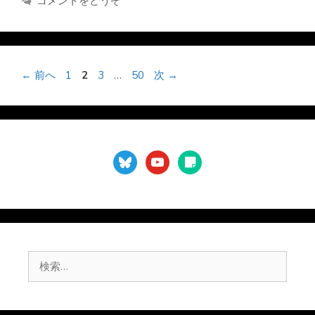
コメントをどうぞ
リ
ー
ペ
ペ
ペ
ペ
←
前へ
1
2
3
…
50
次
→
ー
ー
ー
ー
ジ
ジ
ジ
ジ
bluesky
youtube
sticky-
note
検
索: