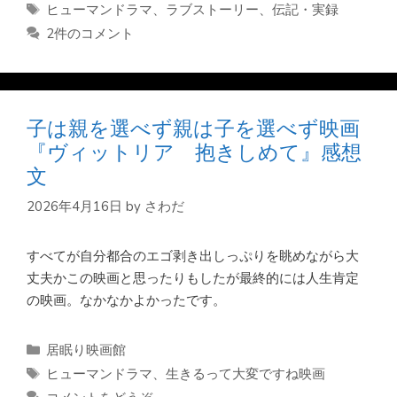
テ
タ
ヒューマンドラマ
、
ラブストーリー
、
伝記・実録
ゴ
グ
2件のコメント
リ
ー
子は親を選べず親は子を選べず映画
『ヴィットリア 抱きしめて』感想
文
2026年4月16日
by
さわだ
すべてが自分都合のエゴ剥き出しっぷりを眺めながら大
丈夫かこの映画と思ったりもしたが最終的には人生肯定
の映画。なかなかよかったです。
カ
居眠り映画館
テ
タ
ヒューマンドラマ
、
生きるって大変ですね映画
ゴ
グ