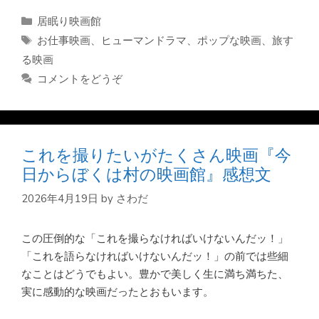
カ
居眠り映画館
テ
タ
お仕事映画
、
ヒューマンドラマ
、
ポップな映画
、
旅す
ゴ
グ
る映画
リ
コメントをどうぞ
ー
これを撮りたいがたくさん映画『今
日からぼくは村の映画館』感想文
2026年4月19日
by
さわだ
この圧倒的な「これを撮らなければいけないんだッ！」
「これを語らなければいけないんだッ！」の前では些細
なことはどうでもよい。豊かで美しく生に満ち満ちた、
実に感動的な映画だったとおもいます。