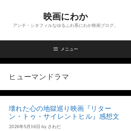
コ
ン
映画にわか
テ
ン
アンチ・シネフィルなゆるふわ系にわか映画ブログ。
ツ
へ
ス
メニュー
キ
ッ
プ
ヒューマンドラマ
壊れた心の地獄巡り映画『リター
ン・トゥ・サイレントヒル』感想文
2026年5月16日
by
さわだ