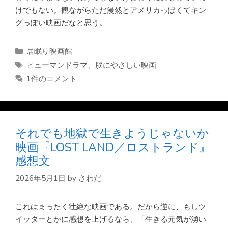
けでもない。観ながらただ漫然とアメリカっぽくてキン
グっぽい映画だなと思う。
カ
居眠り映画館
テ
タ
ヒューマンドラマ
、
脳にやさしい映画
ゴ
グ
1件のコメント
リ
ー
それでも地獄で生きようじゃないか
映画『LOST LAND／ロストランド』
感想文
2026年5月1日
by
さわだ
これはまったく壮絶な映画である。だから逆に、もしツ
イッターとかに感想を上げるなら、「生きる元気が湧い