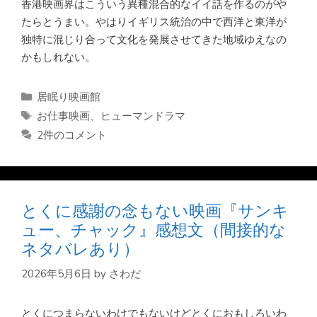
香港映画界はこういう異種混合的なイイ話を作るのがや
たらとうまい。やはりイギリス統治の中で西洋と東洋が
独特に混じり合って文化を発展させてきた地域ゆえなの
かもしれない。
カ
居眠り映画館
テ
タ
お仕事映画
、
ヒューマンドラマ
ゴ
グ
2件のコメント
リ
ー
とくに感謝の念もない映画『サンキ
ュー、チャック』感想文（間接的な
ネタバレあり）
2026年5月6日
by
さわだ
とくにつまらないわけでもないけどとくにおもしろいわ