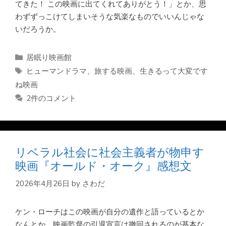
てきた！ この映画に出てくれてありがとう！」とか、思
わずずっこけてしまいそうな気楽なものでいいんじゃな
いだろうか。
カ
居眠り映画館
テ
タ
ヒューマンドラマ
、
旅する映画
、
生きるって大変です
ゴ
グ
ね映画
リ
2件のコメント
ー
リベラル社会に社会主義者が物申す
映画『オールド・オーク』感想文
2026年4月26日
by
さわだ
ケン・ローチはこの映画が自分の遺作と語っているとか
なんとか。映画監督の引退宣言は撤回されるのが基本な