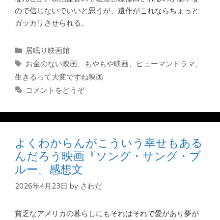
ので信じないでいいと思うが、遺作がこれならちょっと
ガッカリさせられる。
カ
居眠り映画館
テ
タ
お金のない映画
、
もやもや映画
、
ヒューマンドラマ
、
ゴ
グ
生きるって大変ですね映画
リ
コメントをどうぞ
ー
よくわからんがこういう幸せもある
んだろう映画『ソング・サング・ブ
ルー』感想文
2026年4月23日
by
さわだ
貧乏なアメリカの暮らしにもそれはそれで愛があり夢が