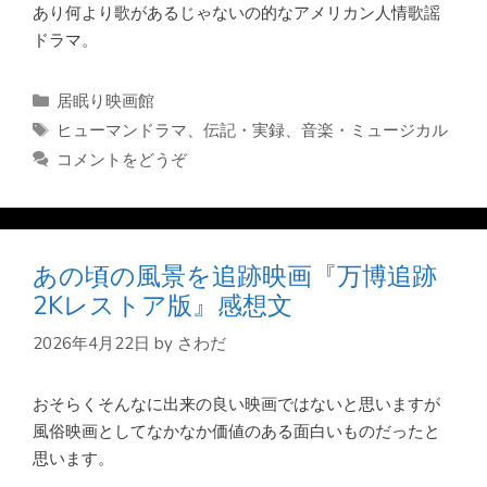
あり何より歌があるじゃないの的なアメリカン人情歌謡
ドラマ。
カ
居眠り映画館
テ
タ
ヒューマンドラマ
、
伝記・実録
、
音楽・ミュージカル
ゴ
グ
コメントをどうぞ
リ
ー
あの頃の風景を追跡映画『万博追跡
2Kレストア版』感想文
2026年4月22日
by
さわだ
おそらくそんなに出来の良い映画ではないと思いますが
風俗映画としてなかなか価値のある面白いものだったと
思います。